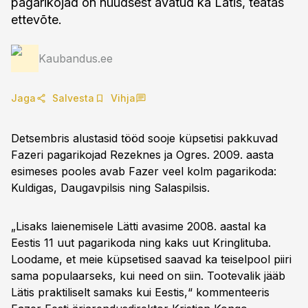
pagarikojad on nüüdsest avatud ka Lätis, teatas
ettevõte.
Kaubandus.ee
Jaga
Salvesta
Vihja
Detsembris alustasid tööd sooje küpsetisi pakkuvad
Fazeri pagarikojad Rezeknes ja Ogres. 2009. aasta
esimeses pooles avab Fazer veel kolm pagarikoda:
Kuldigas, Daugavpilsis ning Salaspilsis.
„Lisaks laienemisele Lätti avasime 2008. aastal ka
Eestis 11 uut pagarikoda ning kaks uut Kringlituba.
Loodame, et meie küpsetised saavad ka teiselpool piiri
sama populaarseks, kui need on siin. Tootevalik jääb
Lätis praktiliselt samaks kui Eestis,“ kommenteeris