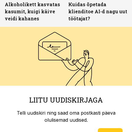
Alkoholikett kasvatas
Kuidas õpetada
kasumit, kuigi käive
klienditoe AI-d nagu uut
veidi kahanes
töötajat?
LIITU UUDISKIRJAGA
Telli uudiskiri ning saad oma postkasti päeva
olulisemad uudised.