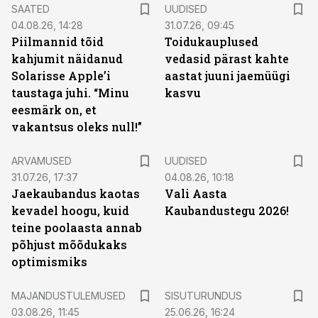
SAATED
UUDISED
04.08.26, 14:28
31.07.26, 09:45
Piilmannid tõid
Toidukauplused
kahjumit näidanud
vedasid pärast kahte
Solarisse Apple’i
aastat juuni jaemüügi
taustaga juhi. “Minu
kasvu
eesmärk on, et
vakantsus oleks null!”
ARVAMUSED
UUDISED
31.07.26, 17:37
04.08.26, 10:18
Jaekaubandus kaotas
Vali Aasta
kevadel hoogu, kuid
Kaubandustegu 2026!
teine poolaasta annab
põhjust mõõdukaks
optimismiks
ST
MAJANDUSTULEMUSED
SISUTURUNDUS
03.08.26, 11:45
25.06.26, 16:24