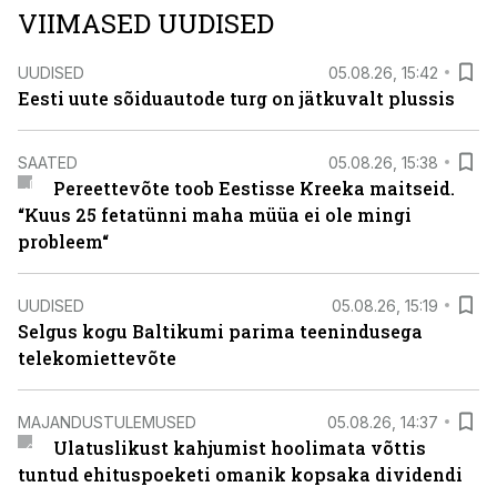
VIIMASED UUDISED
UUDISED
05.08.26, 15:42
Eesti uute sõiduautode turg on jätkuvalt plussis
SAATED
05.08.26, 15:38
Pereettevõte toob Eestisse Kreeka maitseid.
“Kuus 25 fetatünni maha müüa ei ole mingi
probleem“
UUDISED
05.08.26, 15:19
Selgus kogu Baltikumi parima teenindusega
telekomiettevõte
MAJANDUSTULEMUSED
05.08.26, 14:37
Ulatuslikust kahjumist hoolimata võttis
tuntud ehituspoeketi omanik kopsaka dividendi