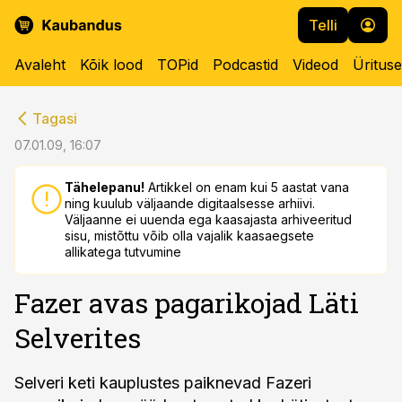
Telli
Avaleht
Kõik lood
TOPid
Podcastid
Videod
Üritus
cebook
cebook
Tagasi
Twitter)
Twitter)
07.01.09, 16:07
kedIn
kedIn
Tähelepanu!
Artikkel on enam kui 5 aastat vana
ning kuulub väljaande digitaalsesse arhiivi.
ail
ail
Väljaanne ei uuenda ega kaasajasta arhiveeritud
sisu, mistõttu võib olla vajalik kaasaegsete
k
k
allikatega tutvumine
Fazer avas pagarikojad Läti
Selverites
Selveri keti kauplustes paiknevad Fazeri