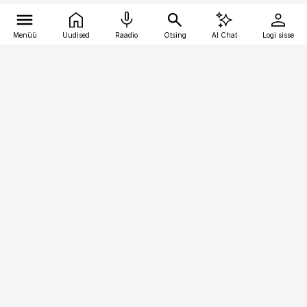
Menüü
Uudised
Raadio
Otsing
AI Chat
Logi sisse
Vana-Lõuna 39/1, 19094 Tallinn
(+372) 667 0111
kaubandus@kaubandus.ee
Telli
Reklaam
Firmast
Sisu kasutamisõigused
Ajakirjaniku
eetikakoodeks
Üldtingimused
Privaatsustingimused
Küpsiste poliitika
KKK
Eesti Meediaettevõtete
Eelistuste haldamine