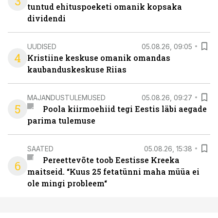
3
tuntud ehituspoeketi omanik kopsaka
dividendi
UUDISED
05.08.26, 09:05
4
Kristiine keskuse omanik omandas
kaubanduskeskuse Riias
MAJANDUSTULEMUSED
05.08.26, 09:27
5
Poola kiirmoehiid tegi Eestis läbi aegade
parima tulemuse
SAATED
05.08.26, 15:38
Pereettevõte toob Eestisse Kreeka
6
maitseid. “Kuus 25 fetatünni maha müüa ei
ole mingi probleem“