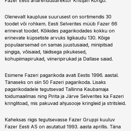
Fazer Eesti äriarendusdirektor Kristjan Kongo.
Olenevalt kaupluse suurusest on sortimendis 30
toodet või rohkem. Eesti Selverites müüb Fazer 66
erinevat toodet. Kõikides pagarikodades kokku on
erinevate küpsetiste arvuks ligikaudu 130. Kõige
populaarsemad on samas juustusaiad, minipitsad
singiga, võisaiad, täidisega pikukesed,
kohupiimapirukad, viineripirukad ja Dallase saiad.
Esimene Fazeri pagarikoda avati Eestis 1996. aastal.
Tänaseks on siin 50 Fazeri pagarikoda. Lisaks
pagarikodadele tegutsevad Tallinna Kaubamaja
toidumaailmas ning Pirita ja Järve Selverites ka Fazeri
kringlitoad, mis pakuvad ahjusooje kringleid ja stritsleid.
Kaheksas riigis tegutsevasse Fazer Gruppi kuuluv
Fazer Eesti AS on asutatud 1993. aasta aprillis. Täna