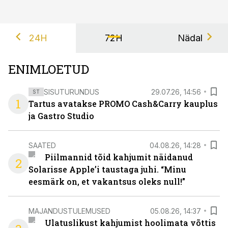
24H
72H
Nädal
ENIMLOETUD
SISUTURUNDUS
29.07.26, 14:56
ST
1
Tartus avatakse PROMO Cash&Carry kauplus
ja Gastro Studio
SAATED
04.08.26, 14:28
Piilmannid tõid kahjumit näidanud
2
Solarisse Apple’i taustaga juhi. “Minu
eesmärk on, et vakantsus oleks null!”
MAJANDUSTULEMUSED
05.08.26, 14:37
Ulatuslikust kahjumist hoolimata võttis