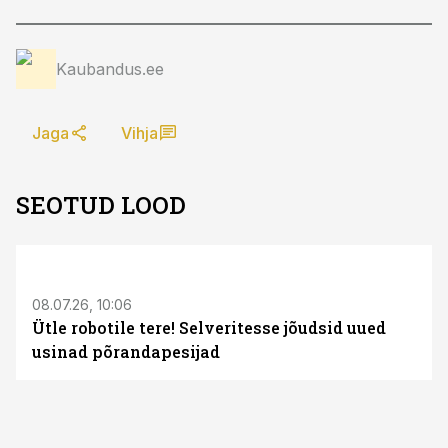
Kaubandus.ee
Jaga
Vihja
SEOTUD LOOD
ST
08.07.26, 10:06
Ütle robotile tere! Selveritesse jõudsid uued
usinad põrandapesijad