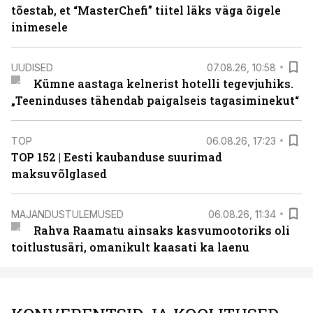
tõestab, et “MasterChefi” tiitel läks väga õigele
inimesele
UUDISED
07.08.26, 10:58
Kümne aastaga kelnerist hotelli tegevjuhiks.
„Teeninduses tähendab paigalseis tagasiminekut“
TOP
06.08.26, 17:23
TOP 152 | Eesti kaubanduse suurimad
maksuvõlglased
MAJANDUSTULEMUSED
06.08.26, 11:34
Rahva Raamatu ainsaks kasvumootoriks oli
toitlustusäri, omanikult kaasati ka laenu