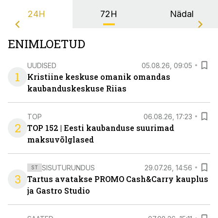
24H
72H
Nädal
ENIMLOETUD
UUDISED
05.08.26, 09:05
1
Kristiine keskuse omanik omandas
kaubanduskeskuse Riias
TOP
06.08.26, 17:23
2
TOP 152 | Eesti kaubanduse suurimad
maksuvõlglased
SISUTURUNDUS
29.07.26, 14:56
ST
3
Tartus avatakse PROMO Cash&Carry kauplus
ja Gastro Studio