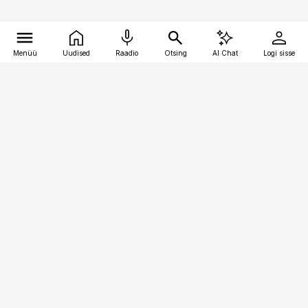
Menüü
Uudised
Raadio
Otsing
AI Chat
Logi sisse
Vana-Lõuna 39/1, 19094 Tallinn
(+372) 667 0111
kaubandus@kaubandus.ee
Telli
Reklaam
Firmast
Sisu kasutamisõigused
Ajakirjaniku
eetikakoodeks
Üldtingimused
Privaatsustingimused
Küpsiste poliitika
KKK