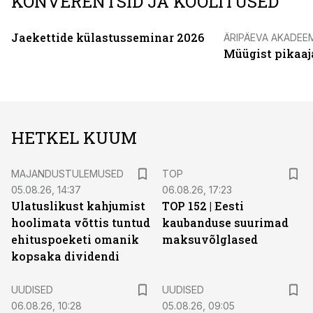
KONVERENTSID JA KOOLITUSED
Jaekettide külastusseminar 2026
ÄRIPÄEVA AKADEE
Müügist pikaaj
HETKEL KUUM
MAJANDUSTULEMUSED
TOP
05.08.26, 14:37
06.08.26, 17:23
Ulatuslikust kahjumist
TOP 152 | Eesti
hoolimata võttis tuntud
kaubanduse suurimad
ehituspoeketi omanik
maksuvõlglased
kopsaka dividendi
UUDISED
UUDISED
06.08.26, 10:28
05.08.26, 09:05