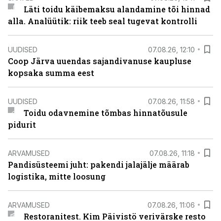
Läti toidu käibemaksu alandamine tõi hinnad
alla. Analüütik: riik teeb seal tugevat kontrolli
UUDISED
07.08.26, 12:10
Coop Järva uuendas sajandivanuse kaupluse
kopsaka summa eest
UUDISED
07.08.26, 11:58
Toidu odavnemine tõmbas hinnatõusule
pidurit
ARVAMUSED
07.08.26, 11:18
Pandisüsteemi juht: pakendi jalajälje määrab
logistika, mitte loosung
ARVAMUSED
07.08.26, 11:06
Restoranitest. Kim Päivistö verivärske resto