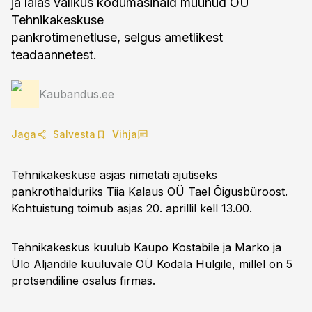
ja laias valikus kodumasinaid müünud OÜ
Tehnikakeskuse
pankrotimenetluse, selgus ametlikest
teadaannetest.
Kaubandus.ee
Jaga
Salvesta
Vihja
Tehnikakeskuse asjas nimetati ajutiseks
pankrotihalduriks Tiia Kalaus OÜ Tael Õigusbüroost.
Kohtuistung toimub asjas 20. aprillil kell 13.00.
Tehnikakeskus kuulub Kaupo Kostabile ja Marko ja
Ülo Aljandile kuuluvale OÜ Kodala Hulgile, millel on 5
protsendiline osalus firmas.