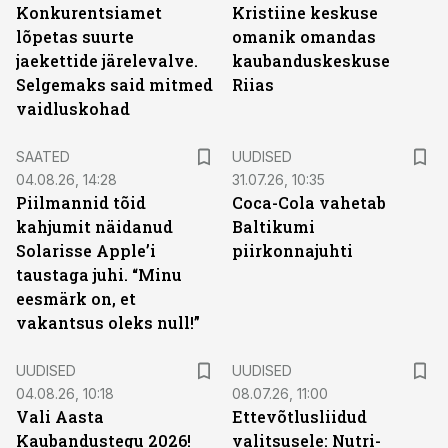
Konkurentsiamet
Kristiine keskuse
lõpetas suurte
omanik omandas
jaekettide järelevalve.
kaubanduskeskuse
Selgemaks said mitmed
Riias
vaidluskohad
SAATED
UUDISED
04.08.26, 14:28
31.07.26, 10:35
Piilmannid tõid
Coca-Cola vahetab
kahjumit näidanud
Baltikumi
Solarisse Apple’i
piirkonnajuhti
taustaga juhi. “Minu
eesmärk on, et
vakantsus oleks null!”
UUDISED
UUDISED
04.08.26, 10:18
08.07.26, 11:00
Vali Aasta
Ettevõtlusliidud
Kaubandustegu 2026!
valitsusele: Nutri-