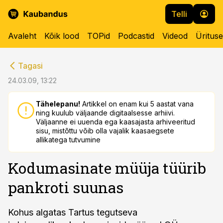
Telli
Avaleht
Kõik lood
TOPid
Podcastid
Videod
Üritus
cebook
cebook
Tagasi
Twitter)
Twitter)
24.03.09, 13:22
kedIn
kedIn
Tähelepanu!
Artikkel on enam kui 5 aastat vana
ning kuulub väljaande digitaalsesse arhiivi.
ail
ail
Väljaanne ei uuenda ega kaasajasta arhiveeritud
sisu, mistõttu võib olla vajalik kaasaegsete
k
k
allikatega tutvumine
Kodumasinate müüja tüürib
pankroti suunas
Kohus algatas Tartus tegutseva