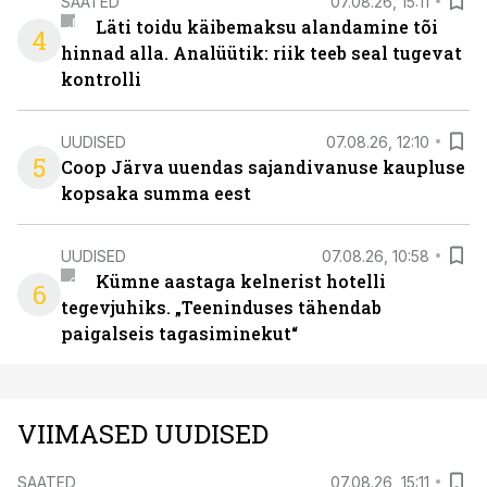
SAATED
07.08.26, 15:11
Läti toidu käibemaksu alandamine tõi
4
hinnad alla. Analüütik: riik teeb seal tugevat
kontrolli
UUDISED
07.08.26, 12:10
5
Coop Järva uuendas sajandivanuse kaupluse
kopsaka summa eest
UUDISED
07.08.26, 10:58
Kümne aastaga kelnerist hotelli
6
tegevjuhiks. „Teeninduses tähendab
paigalseis tagasiminekut“
VIIMASED UUDISED
SAATED
07.08.26, 15:11