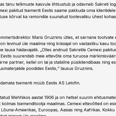
s tänu tellimuste kasvule lihtsustub ja odavneb Sakreti logis
exi pakitud tsementi Eestis saame pakkuda oma klientidele 
use kõrval ka remondile suunatud tootevaliku ühest kohast
mertsdirektor Maris Gruznins ütles, et sarnane tootvate e
n levinud üle maailma ning kriisiajal on vastastiku kasu to
e lausa hädavajalik. „Olles andnud Sakretile Cemexi pakitu
i Eestis suurendab meie ettevõte oma turuosa märkimisväärs
ne partner, kellel on lai ja stabiilne püsikliendibaas ning e
usmaterjalide poodides Eestis,“ lausus Gruznins.
damata tsementi müüb Eestis AS Letofin.
tatud Mehhikos aastal 1906 ja on hetkel suurim ehitusmaterj
t kolmas tsemenditootja maailmas. Cemexi ettevõtted on es
 ja Lõuna-Ameerikas, Euroopas, Aasias ning Aafrikas. Kokku