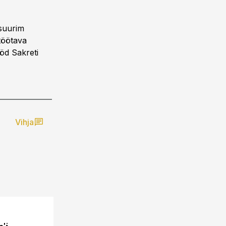
 suurim
 töötava
ööd Sakreti
Vihja