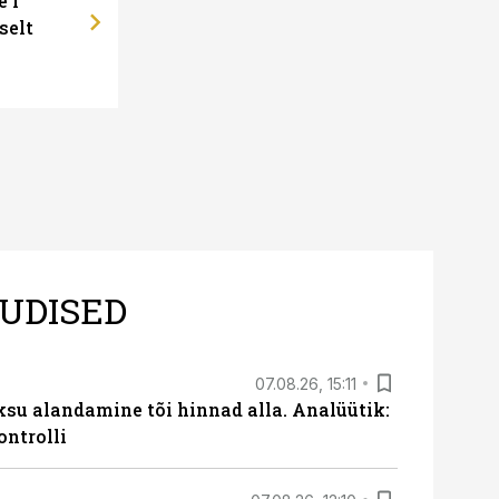
e'i
selt
UDISED
07.08.26, 15:11
ksu alandamine tõi hinnad alla. Analüütik:
ontrolli