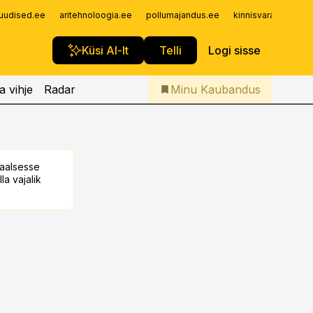
Iseteenindus
uudised.ee
aritehnoloogia.ee
pollumajandus.ee
kinnisvarauudised.
Telli Kaubandus
Küsi AI-lt
Telli
Logi sisse
a vihje
Radar
Minu Kaubandus
taalsesse
la vajalik