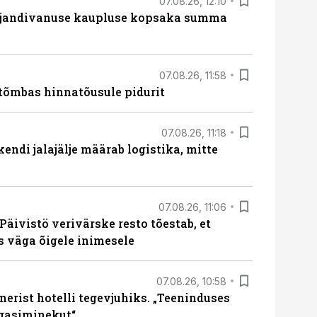
07.08.26, 12:10
ajandivanuse kaupluse kopsaka summa
07.08.26, 11:58
tõmbas hinnatõusule pidurit
07.08.26, 11:18
endi jalajälje määrab logistika, mitte
07.08.26, 11:06
Päivistö verivärske resto tõestab, et
ks väga õigele inimesele
07.08.26, 10:58
erist hotelli tegevjuhiks. „Teeninduses
agasiminekut“