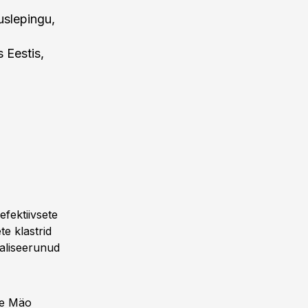
uslepingu,
 Eestis,
fektiivsete
e klastrid
ialiseerunud
ie Mäo