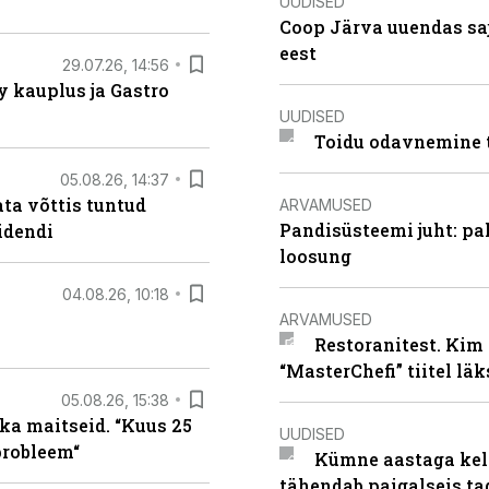
UUDISED
Coop Järva uuendas s
eest
29.07.26, 14:56
 kauplus ja Gastro
UUDISED
Toidu odavnemine 
05.08.26, 14:37
ta võttis tuntud
ARVAMUSED
Pandisüsteemi juht: pak
idendi
loosung
04.08.26, 10:18
ARVAMUSED
Restoranitest. Kim 
“MasterChefi” tiitel lä
05.08.26, 15:38
ka maitseid. “Kuus 25
UUDISED
probleem“
Kümne aastaga keln
tähendab paigalseis t