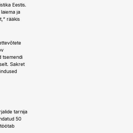
tika Eestis.
laiema ja
,“ rääkis
ttevõtete
ov
d tsemendi
elt. Sakret
sindused
alide tarnija
indatud 50
 töötab