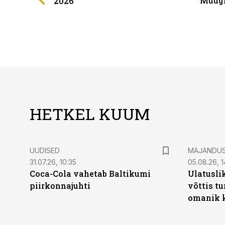
Müügi
2026
HETKEL KUUM
UUDISED
MAJANDU
31.07.26, 10:35
05.08.26, 1
Coca-Cola vahetab Baltikumi
Ulatusli
piirkonnajuhti
võttis t
omanik k