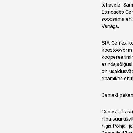
tehasele. Sama
Esindades Cem
soodsama ehit
Vanags.
SIA Cemex kom
koostöövorm o
koopereerimin
esindajaõigus
on usaldusväär
enamikes ehit
Cemexi paken
Cemex oli asu
ning suurusel
riigis Põhja-