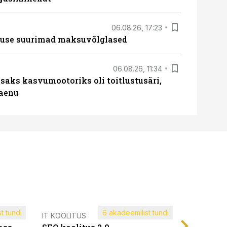
06.08.26, 17:23
nduse suurimad maksuvõlglased
06.08.26, 11:34
aks kasvumootoriks oli toitlustusäri,
laenu
t tundi
6 akadeemilist tundi
Müügijuh
IT KOOLITUS