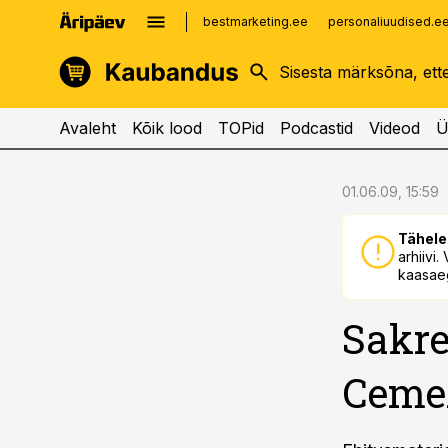
bestmarketing.ee
personaliuudised.e
kinnisvarauudised.ee
imelineajalugu.ee
logistikauudised.ee
imelineteadus.ee
Avaleht
Kõik lood
TOPid
Podcastid
Videod
Ü
cebook
cebook
01.06.09, 15:59
Twitter)
Twitter)
Tähele
kedIn
kedIn
arhiivi
kaasaeg
ail
ail
Sakr
k
k
Cemex