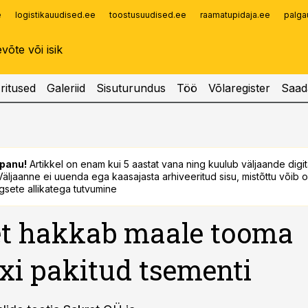
e
logistikauudised.ee
toostusuudised.ee
raamatupidaja.ee
palga
Infopank
Radar
ritused
Galeriid
Sisuturundus
Töö
Võlaregister
Saad
panu!
Artikkel on enam kui 5 aastat vana ning kuulub väljaande digi
. Väljaanne ei uuenda ega kaasajasta arhiveeritud sisu, mistõttu võib ol
sete allikatega tutvumine
et hakkab maale tooma
i pakitud tsementi