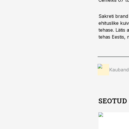
Cemexis 67 tu
Sakreti brand
ehituslike kui
tehase. Lätis 
tehas Eestis, 
Kauband
SEOTUD