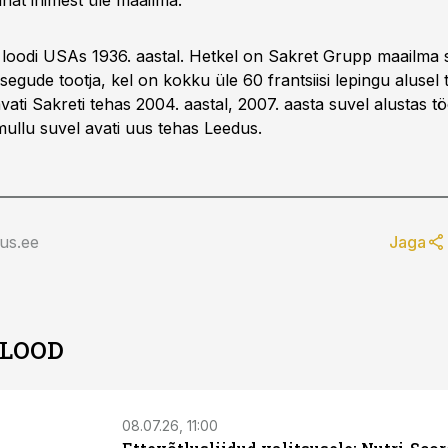
hat inimest üle maailma.
 loodi USAs 1936. aastal. Hetkel on Sakret Grupp maailma
vsegude tootja, kel on kokku üle 60 frantsiisi lepingu alusel
avati Sakreti tehas 2004. aastal, 2007. aasta suvel alustas t
mullu suvel avati uus tehas Leedus.
us.ee
Jaga
 LOOD
08.07.26, 11:00