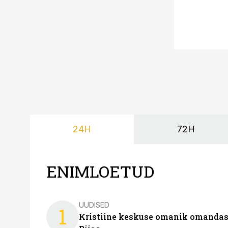
24H
72H
ENIMLOETUD
UUDISED
1
Kristiine keskuse omanik omanda