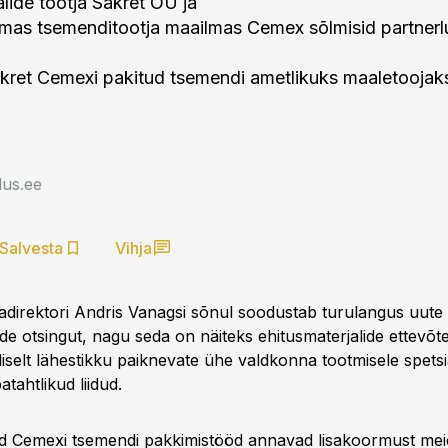
alide tootja Sakret OÜ ja
lmas tsemenditootja maailmas Cemex sõlmisid partnerl
akret Cemexi pakitud tsemendi ametlikuks maaletoojaks
us.ee
Salvesta
Vihja
direktori Andris Vanagsi sõnul soodustab turulangus uute e
e otsingut, nagu seda on näiteks ehitusmaterjalide ettevõtet
liselt lähestikku paiknevate ühe valdkonna tootmisele spets
atahtlikud liidud.
ud Cemexi tsemendi pakkimistööd annavad lisakoormust me