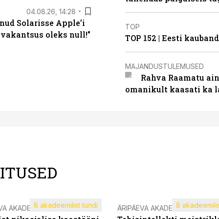
04.08.26, 14:28
nud Solarisse Apple’i
TOP
 vakantsus oleks null!”
TOP 152 | Eesti kauba
MAJANDUSTULEMUSED
Rahva Raamatu ains
omanikult kaasati ka 
LITUSED
8 akadeemilist tundi
8 akadeemilis
VA AKADEEMIA
ÄRIPÄEVA AKADEEMIA