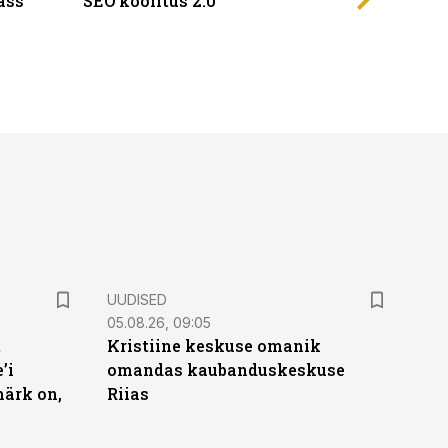
ass
SEO koolitus 2.0
UUDISED
05.08.26, 09:05
t
Kristiine keskuse omanik
’i
omandas kaubanduskeskuse
märk on,
Riias