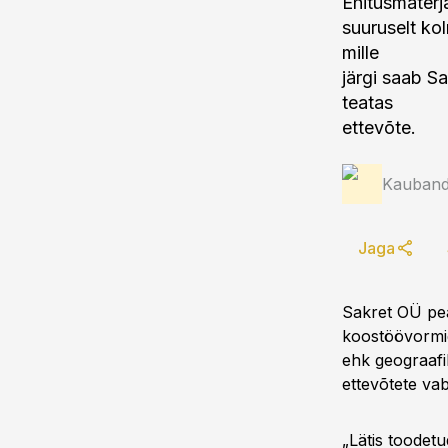
Ehitusmaterj
suuruselt ko
mille
järgi saab S
teatas
ettevõte.
Kauband
Jaga
Sakret OÜ pea
koostöövormid
ehk geograafi
ettevõtete vab
„Lätis toodet