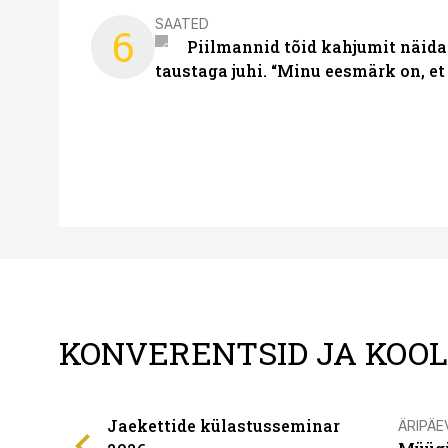
SAATED
6
Piilmannid tõid kahjumit näida
taustaga juhi. “Minu eesmärk on, et
KONVERENTSID JA KOO
Jaekettide külastusseminar
ÄRIPÄE