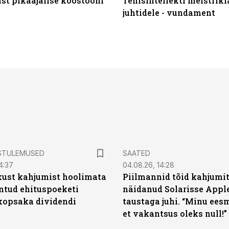
st pikaajalise koostööni
Tehisintellekti meistrikl
juhtidele - vundament
STULEMUSED
SAATED
4:37
04.08.26, 14:28
kust kahjumist hoolimata
Piilmannid tõid kahjumi
untud ehituspoeketi
näidanud Solarisse Apple
opsaka dividendi
taustaga juhi. “Minu ees
et vakantsus oleks null!”