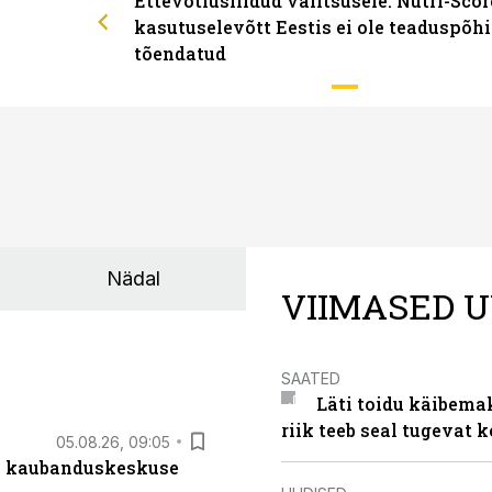
Ettevõtlusliidud valitsusele: Nutri-Scor
kasutuselevõtt Eestis ei ole teaduspõhi
tõendatud
Nädal
VIIMASED U
SAATED
Läti toidu käibema
riik teeb seal tugevat k
05.08.26, 09:05
s kaubanduskeskuse