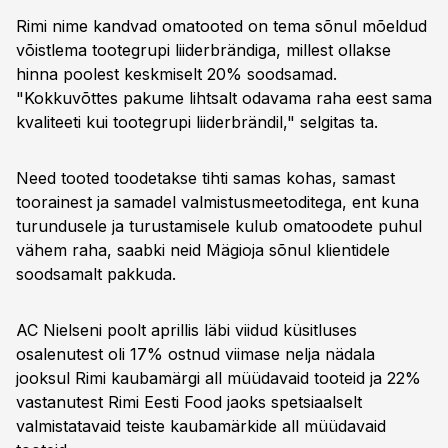
Rimi nime kandvad omatooted on tema sõnul mõeldud
võistlema tootegrupi liiderbrändiga, millest ollakse
hinna poolest keskmiselt 20% soodsamad.
"Kokkuvõttes pakume lihtsalt odavama raha eest sama
kvaliteeti kui tootegrupi liiderbrändil," selgitas ta.
Need tooted toodetakse tihti samas kohas, samast
toorainest ja samadel valmistusmeetoditega, ent kuna
turundusele ja turustamisele kulub omatoodete puhul
vähem raha, saabki neid Mägioja sõnul klientidele
soodsamalt pakkuda.
AC Nielseni poolt aprillis läbi viidud küsitluses
osalenutest oli 17% ostnud viimase nelja nädala
jooksul Rimi kaubamärgi all müüdavaid tooteid ja 22%
vastanutest Rimi Eesti Food jaoks spetsiaalselt
valmistatavaid teiste kaubamärkide all müüdavaid