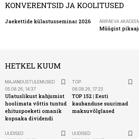
KONVERENTSID JA KOOLITUSED
Jaekettide külastusseminar 2026
ÄRIPÄEVA AKADEE
Müügist pikaaj
HETKEL KUUM
MAJANDUSTULEMUSED
TOP
05.08.26, 14:37
06.08.26, 17:23
Ulatuslikust kahjumist
TOP 152 | Eesti
hoolimata võttis tuntud
kaubanduse suurimad
ehituspoeketi omanik
maksuvõlglased
kopsaka dividendi
UUDISED
UUDISED