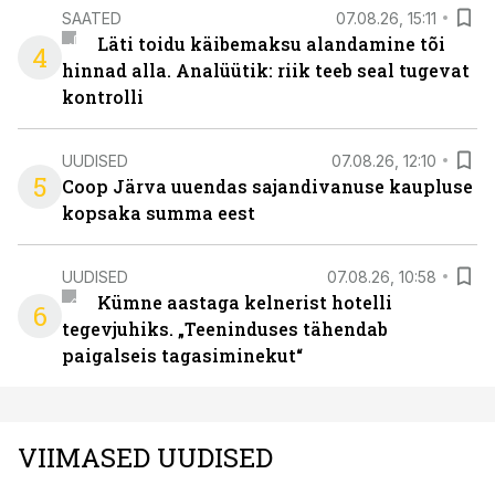
SAATED
07.08.26, 15:11
Läti toidu käibemaksu alandamine tõi
4
hinnad alla. Analüütik: riik teeb seal tugevat
kontrolli
UUDISED
07.08.26, 12:10
5
Coop Järva uuendas sajandivanuse kaupluse
kopsaka summa eest
UUDISED
07.08.26, 10:58
Kümne aastaga kelnerist hotelli
6
tegevjuhiks. „Teeninduses tähendab
paigalseis tagasiminekut“
VIIMASED UUDISED