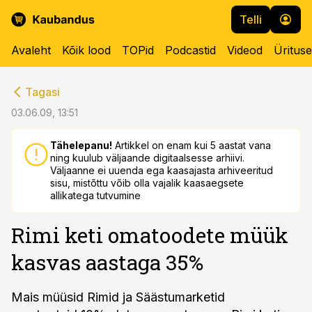
Telli
Avaleht
Kõik lood
TOPid
Podcastid
Videod
Üritus
cebook
cebook
Tagasi
Twitter)
Twitter)
03.06.09, 13:51
kedIn
kedIn
Tähelepanu!
Artikkel on enam kui 5 aastat vana
ning kuulub väljaande digitaalsesse arhiivi.
ail
ail
Väljaanne ei uuenda ega kaasajasta arhiveeritud
sisu, mistõttu võib olla vajalik kaasaegsete
k
k
allikatega tutvumine
Rimi keti omatoodete müük
kasvas aastaga 35%
Mais müüsid Rimid ja Säästumarketid