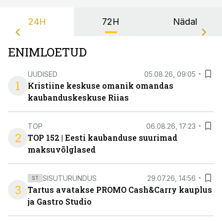
24H
72H
Nädal
ENIMLOETUD
UUDISED
05.08.26, 09:05
1
Kristiine keskuse omanik omandas
kaubanduskeskuse Riias
TOP
06.08.26, 17:23
2
TOP 152 | Eesti kaubanduse suurimad
maksuvõlglased
SISUTURUNDUS
29.07.26, 14:56
ST
3
Tartus avatakse PROMO Cash&Carry kauplus
ja Gastro Studio