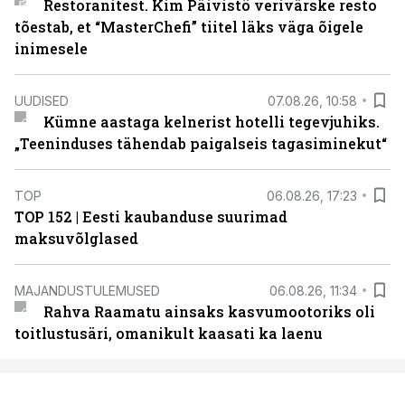
Restoranitest. Kim Päivistö verivärske resto
tõestab, et “MasterChefi” tiitel läks väga õigele
inimesele
UUDISED
07.08.26, 10:58
Kümne aastaga kelnerist hotelli tegevjuhiks.
„Teeninduses tähendab paigalseis tagasiminekut“
TOP
06.08.26, 17:23
TOP 152 | Eesti kaubanduse suurimad
maksuvõlglased
MAJANDUSTULEMUSED
06.08.26, 11:34
Rahva Raamatu ainsaks kasvumootoriks oli
toitlustusäri, omanikult kaasati ka laenu