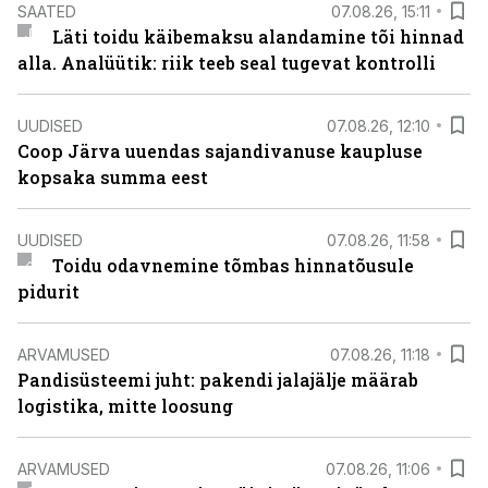
SAATED
07.08.26, 15:11
Läti toidu käibemaksu alandamine tõi hinnad
alla. Analüütik: riik teeb seal tugevat kontrolli
UUDISED
07.08.26, 12:10
Coop Järva uuendas sajandivanuse kaupluse
kopsaka summa eest
UUDISED
07.08.26, 11:58
Toidu odavnemine tõmbas hinnatõusule
pidurit
ARVAMUSED
07.08.26, 11:18
Pandisüsteemi juht: pakendi jalajälje määrab
logistika, mitte loosung
ARVAMUSED
07.08.26, 11:06