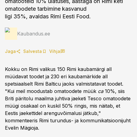
omatooteid 10% ulatuses, aastaga on Rimi keti
omatoodete tarbimine kasvanud
ligi 35%, avaldas Rimi Eesti Food.
Kaubandus.ee
Jaga
Salvesta
Vihja
Kokku on Rimi valikus 150 Rimi kaubamärgi all
müüdavat toodet ja 230 eri kaubamärkide all
spetsiaalselt Rimi Balticu jaoks valmistatavat toodet.
"Kui meil moodustab omatoodete müük
ca
10%, siis
Briti päritolu maailma juhtiva jaeketi Tesco omatoodete
müügi osakaal on kuskil 50% ringis, mis näitab, et
Eestis jaekettidel arenguvõimalusi jätkub,"
kommenteeris Rimi turundus- ja kommunikatsioonijuht
Evelin Mägioja.