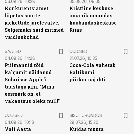
06.08.26, 10:28
05.08.26, 09:05
Konkurentsiamet
Kristiine keskuse
lõpetas suurte
omanik omandas
jaekettide järelevalve.
kaubanduskeskuse
Selgemaks said mitmed
Riias
vaidluskohad
SAATED
UUDISED
04.08.26, 14:28
31.07.26, 10:35
Piilmannid tõid
Coca-Cola vahetab
kahjumit näidanud
Baltikumi
Solarisse Apple’i
piirkonnajuhti
taustaga juhi. “Minu
eesmärk on, et
vakantsus oleks null!”
ST
UUDISED
SISUTURUNDUS
04.08.26, 10:18
28.07.26, 15:20
Vali Aasta
Kuidas muuta