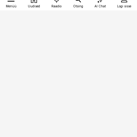
Menüü
Uudised
Raadio
Otsing
AI Chat
Logi sisse
Vana-Lõuna 39/1, 19094 Tallinn
(+372) 667 0111
kaubandus@kaubandus.ee
Telli
Reklaam
Firmast
Sisu kasutamisõigused
Ajakirjaniku
eetikakoodeks
Üldtingimused
Privaatsustingimused
Küpsiste poliitika
KKK
Eesti Meediaettevõtete
Eelistuste haldamine
Liit