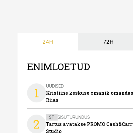
24H
72H
ENIMLOETUD
UUDISED
1
Kristiine keskuse omanik omanda
Riias
ST
SISUTURUNDUS
2
Tartus avatakse PROMO Cash&Carry
Studio