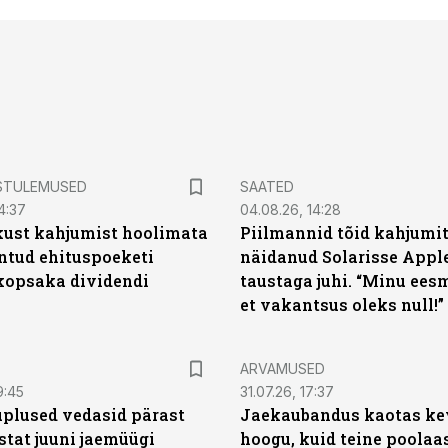
STULEMUSED
SAATED
4:37
04.08.26, 14:28
kust kahjumist hoolimata
Piilmannid tõid kahjumi
untud ehituspoeketi
näidanud Solarisse Apple
opsaka dividendi
taustaga juhi. “Minu ees
et vakantsus oleks null!”
ARVAMUSED
9:45
31.07.26, 17:37
plused vedasid pärast
Jaekaubandus kaotas ke
stat juuni jaemüügi
hoogu, kuid teine poolaa