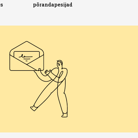
ks
põrandapesijad