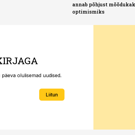
annab põhjust mõõduka
optimismiks
KIRJAGA
ti päeva olulisemad uudised.
Liitun