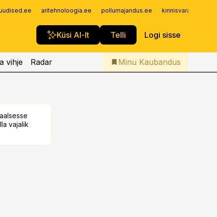
Iseteenindus
uudised.ee
aritehnoloogia.ee
pollumajandus.ee
kinnisvarauudised.
Telli Kaubandus
Küsi AI-lt
Telli
Logi sisse
a vihje
Radar
Minu Kaubandus
taalsesse
la vajalik