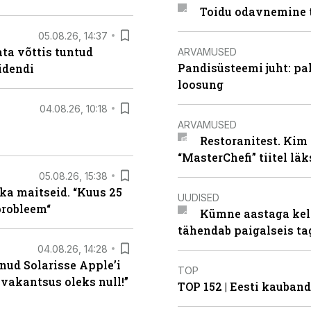
Toidu odavnemine 
05.08.26, 14:37
ta võttis tuntud
ARVAMUSED
Pandisüsteemi juht: pak
idendi
loosung
04.08.26, 10:18
ARVAMUSED
Restoranitest. Kim 
“MasterChefi” tiitel lä
05.08.26, 15:38
ka maitseid. “Kuus 25
UUDISED
probleem“
Kümne aastaga keln
tähendab paigalseis t
04.08.26, 14:28
nud Solarisse Apple’i
TOP
 vakantsus oleks null!”
TOP 152 | Eesti kauba