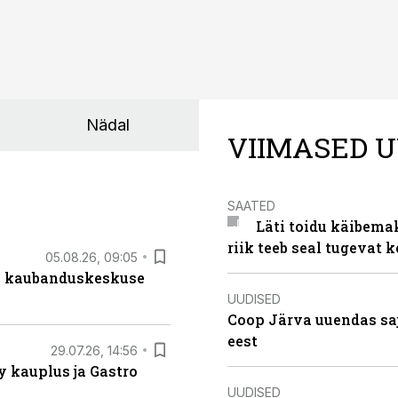
Nädal
VIIMASED U
SAATED
Läti toidu käibema
riik teeb seal tugevat k
05.08.26, 09:05
s kaubanduskeskuse
UUDISED
Coop Järva uuendas s
eest
29.07.26, 14:56
 kauplus ja Gastro
UUDISED