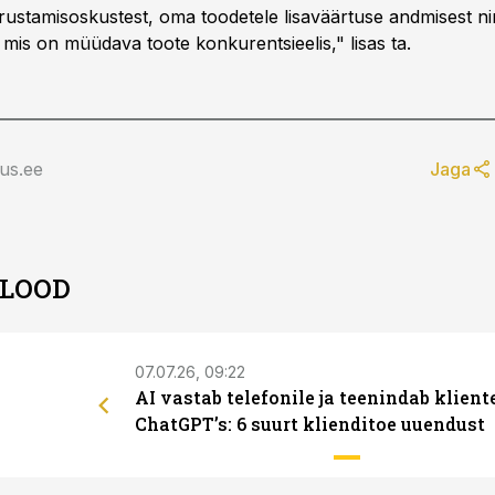
rustamisoskustest, oma toodetele lisaväärtuse andmisest n
 mis on müüdava toote konkurentsieelis," lisas ta.
us.ee
Jaga
 LOOD
07.07.26, 09:22
AI vastab telefonile ja teenindab klient
ChatGPT’s: 6 suurt klienditoe uuendust