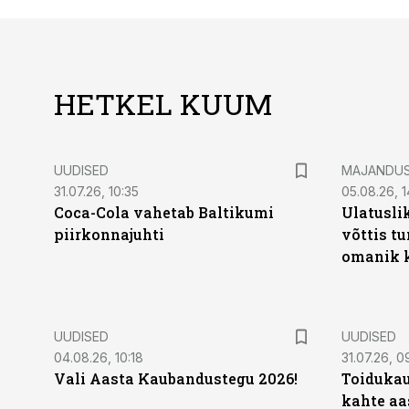
HETKEL KUUM
UUDISED
MAJANDU
31.07.26, 10:35
05.08.26, 1
Coca-Cola vahetab Baltikumi
Ulatusli
piirkonnajuhti
võttis t
omanik k
UUDISED
UUDISED
04.08.26, 10:18
31.07.26, 0
Vali Aasta Kaubandustegu 2026!
Toidukau
kahte aa