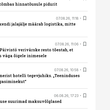
tõmbas hinnatõusule pidurit
07.08.26, 11:18
endi jalajälje määrab logistika, mitte
07.08.26, 11:06
Päivistö verivärske resto tõestab, et
ks väga õigele inimesele
07.08.26, 10:58
erist hotelli tegevjuhiks. „Teeninduses
agasiminekut“
06.08.26, 17:23
nduse suurimad maksuvõlglased