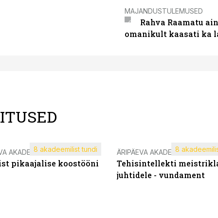
MAJANDUSTULEMUSED
Rahva Raamatu ains
omanikult kaasati ka 
LITUSED
8 akadeemilist tundi
8 akadeemilis
VA AKADEEMIA
ÄRIPÄEVA AKADEEMIA
st pikaajalise koostööni
Tehisintellekti meistrikl
juhtidele - vundament