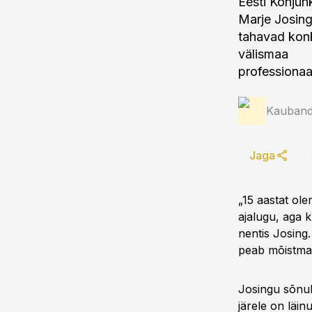
Eesti Konjunk
Marje Josing
tahavad konk
välismaa
professionaa
Kauband
Jaga
„15 aastat ol
ajalugu, aga k
nentis Josing.
peab mõistma, 
Josingu sõnul
järele on läin