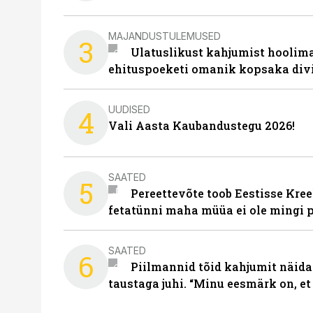
MAJANDUSTULEMUSED
3
Ulatuslikust kahjumist hoolima
ehituspoeketi omanik kopsaka div
UUDISED
4
Vali Aasta Kaubandustegu 2026!
SAATED
5
Pereettevõte toob Eestisse Kree
fetatünni maha müüa ei ole mingi 
SAATED
6
Piilmannid tõid kahjumit näida
taustaga juhi. “Minu eesmärk on, et