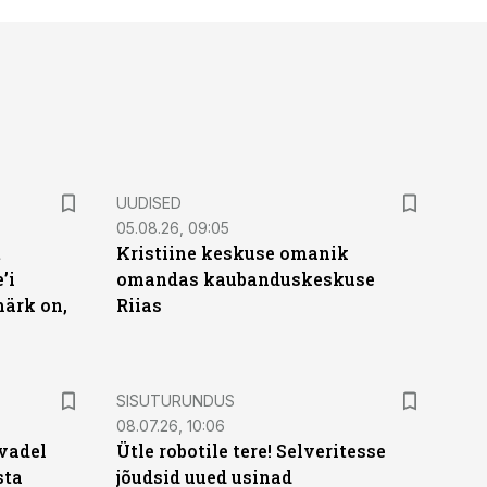
UUDISED
05.08.26, 09:05
t
Kristiine keskuse omanik
’i
omandas kaubanduskeskuse
märk on,
Riias
ST
SISUTURUNDUS
08.07.26, 10:06
vadel
Ütle robotile tere! Selveritesse
sta
jõudsid uued usinad