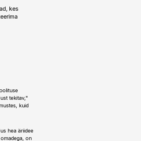
ad, kes
teerima
oolituse
ust tekitav,"
imustes, kuid
us hea äriidee
aa omadega, on