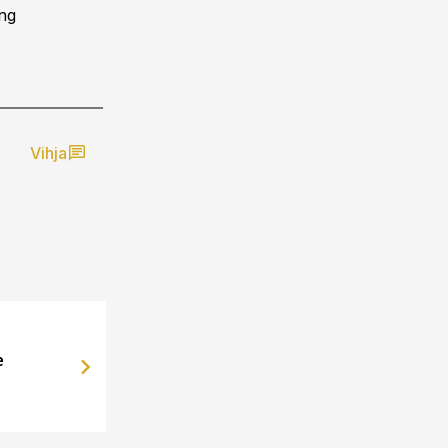
ing
Vihja
e