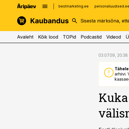
bestmarketing.ee
personaliuudised.e
kinnisvarauudised.ee
imelineajalugu.ee
logistikauudised.ee
imelineteadus.ee
Avaleht
Kõik lood
TOPid
Podcastid
Videod
Ü
cebook
cebook
03.07.09, 20:38
Twitter)
Twitter)
Tähele
kedIn
kedIn
arhiivi
kaasaeg
ail
ail
Kuka
k
k
välis