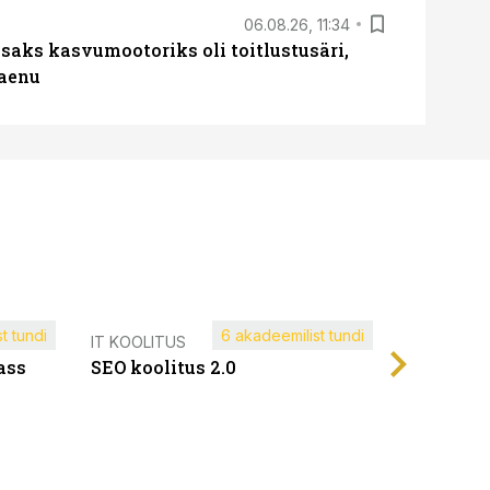
06.08.26, 11:34
aks kasvumootoriks oli toitlustusäri,
laenu
t tundi
6 akadeemilist tundi
Müügijuh
IT KOOLITUS
ass
SEO koolitus 2.0