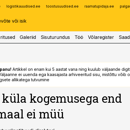
e
logistikauudised.ee
toostusuudised.ee
raamatupidaja.ee
palga
Infopank
Radar
ritused
Galeriid
Sisuturundus
Töö
Võlaregister
Saad
panu!
Artikkel on enam kui 5 aastat vana ning kuulub väljaande digi
. Väljaanne ei uuenda ega kaasajasta arhiveeritud sisu, mistõttu võib ol
sete allikatega tutvumine
 küla kogemusega end
maal ei müü