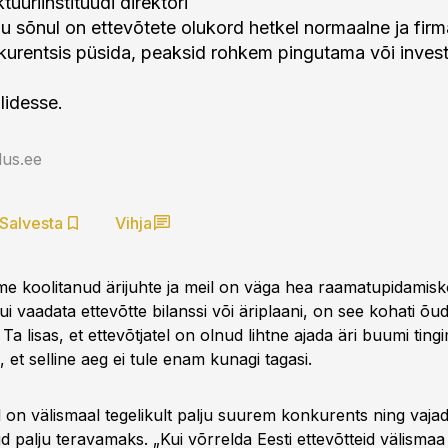
tuuriinstituudi direktori
u sõnul on ettevõtete olukord hetkel normaalne ja firm
urentsis püsida, peaksid rohkem pingutama või inves
lidesse.
us.ee
Salvesta
Vihja
eme koolitanud ärijuhte ja meil on väga hea raamatupidamisk
ui vaadata ettevõtte bilanssi või äriplaani, on see kohati õud
 Ta lisas, et ettevõtjatel on olnud lihtne ajada äri buumi ting
et selline aeg ei tule enam kunagi tagasi.
 on välismaal tegelikult palju suurem konkurents ning vajad
ud palju teravamaks. „Kui võrrelda Eesti ettevõtteid välism