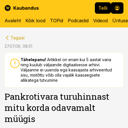
Telli
Avaleht
Kõik lood
TOPid
Podcastid
Videod
Üritus
cebook
cebook
Tagasi
Twitter)
Twitter)
27.07.09, 08:51
kedIn
kedIn
Tähelepanu!
Artikkel on enam kui 5 aastat vana
ning kuulub väljaande digitaalsesse arhiivi.
ail
ail
Väljaanne ei uuenda ega kaasajasta arhiveeritud
sisu, mistõttu võib olla vajalik kaasaegsete
k
k
allikatega tutvumine
Pankrotivara turuhinnast
mitu korda odavamalt
müügis