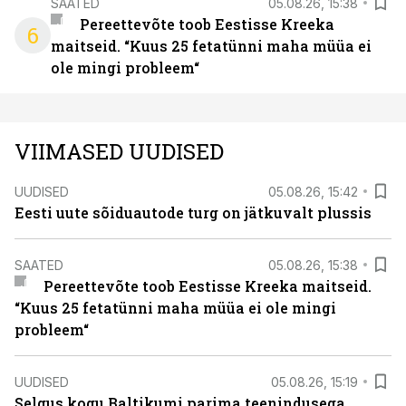
SAATED
05.08.26, 15:38
Pereettevõte toob Eestisse Kreeka
6
maitseid. “Kuus 25 fetatünni maha müüa ei
ole mingi probleem“
VIIMASED UUDISED
UUDISED
05.08.26, 15:42
Eesti uute sõiduautode turg on jätkuvalt plussis
SAATED
05.08.26, 15:38
Pereettevõte toob Eestisse Kreeka maitseid.
“Kuus 25 fetatünni maha müüa ei ole mingi
probleem“
UUDISED
05.08.26, 15:19
Selgus kogu Baltikumi parima teenindusega