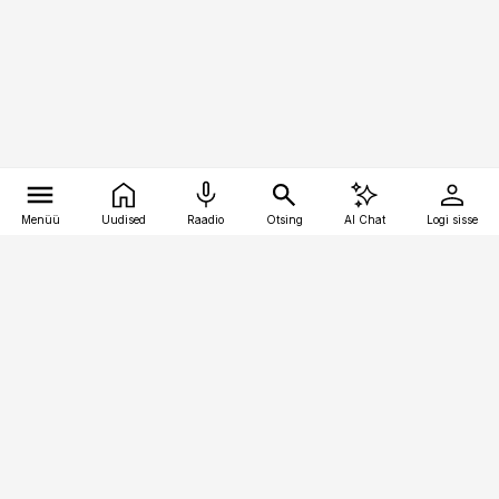
Menüü
Uudised
Raadio
Otsing
AI Chat
Logi sisse
Vana-Lõuna 39/1, 19094 Tallinn
(+372) 667 0111
kaubandus@kaubandus.ee
Telli
Reklaam
Firmast