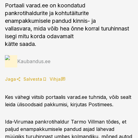
Portaali varad.ee on koondatud
pankrotihaldurite ja kohtutäiturite
enampakkumisele pandud kinnis- ja
vallasvara, mida võib hea õnne korral turuhinnast
isegi mitu korda odavamalt
kätte saada.
Kaubandus.ee
Jaga
Salvesta
Vihja
Kes vähegi viitsib portaalis varad.ee tuhnida, võib sealt
leida ülisoodsaid pakkumisi, kirjutas Postimees.
Ida-Virumaa pankrotihaldur Tarmo Villman tõdes, et
paljud enampakkumisele pandud asjad lähevad
müügiks turuhinnast umbes kolmandiku, mõned autod