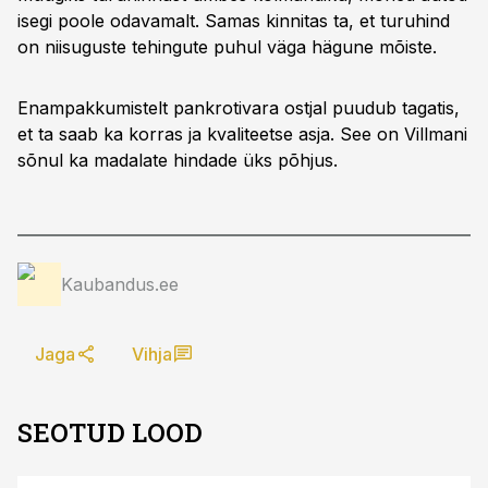
isegi poole odavamalt. Samas kinnitas ta, et turuhind
on niisuguste tehingute puhul väga hägune mõiste.
Enampakkumistelt pankrotivara ostjal puudub tagatis,
et ta saab ka korras ja kvaliteetse asja. See on Villmani
sõnul ka madalate hindade üks põhjus.
Kaubandus.ee
Jaga
Vihja
SEOTUD LOOD
ST