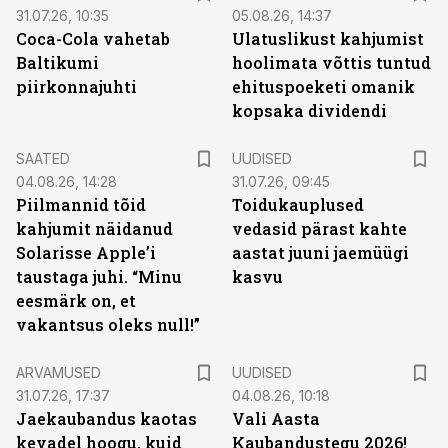
31.07.26, 10:35
05.08.26, 14:37
Coca-Cola vahetab
Ulatuslikust kahjumist
Baltikumi
hoolimata võttis tuntud
piirkonnajuhti
ehituspoeketi omanik
kopsaka dividendi
SAATED
UUDISED
04.08.26, 14:28
31.07.26, 09:45
Piilmannid tõid
Toidukauplused
kahjumit näidanud
vedasid pärast kahte
Solarisse Apple’i
aastat juuni jaemüügi
taustaga juhi. “Minu
kasvu
eesmärk on, et
vakantsus oleks null!”
ARVAMUSED
UUDISED
31.07.26, 17:37
04.08.26, 10:18
Jaekaubandus kaotas
Vali Aasta
kevadel hoogu, kuid
Kaubandustegu 2026!