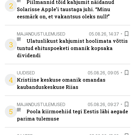
Piilmannid tõid kahjumit näidanud
2
Solarisse Apple’i taustaga juhi. “Minu
eesmärk on, et vakantsus oleks null!”
MAJANDUSTULEMUSED
05.08.26, 14:37
Ulatuslikust kahjumist hoolimata võttis
3
tuntud ehituspoeketi omanik kopsaka
dividendi
UUDISED
05.08.26, 09:05
4
Kristiine keskuse omanik omandas
kaubanduskeskuse Riias
MAJANDUSTULEMUSED
05.08.26, 09:27
5
Poola kiirmoehiid tegi Eestis läbi aegade
parima tulemuse