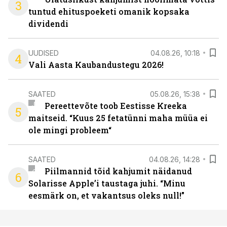
3
tuntud ehituspoeketi omanik kopsaka
dividendi
UUDISED
04.08.26, 10:18
4
Vali Aasta Kaubandustegu 2026!
SAATED
05.08.26, 15:38
Pereettevõte toob Eestisse Kreeka
5
maitseid. “Kuus 25 fetatünni maha müüa ei
ole mingi probleem“
SAATED
04.08.26, 14:28
Piilmannid tõid kahjumit näidanud
6
Solarisse Apple’i taustaga juhi. “Minu
eesmärk on, et vakantsus oleks null!”