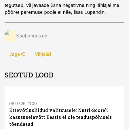
tegutseb, väljavaade üsna negatiivne ning lähiajal me
pööret paremuse poole ei näe, lisas Lupandin.
Kaubandus.ee
Jaga
Vihja
SEOTUD LOOD
08.07.26, 11:00
Ettevõtlusliidud valitsusele: Nutri-Score'i
kasutuselevõtt Eestis ei ole teaduspõhiselt
tõendatud