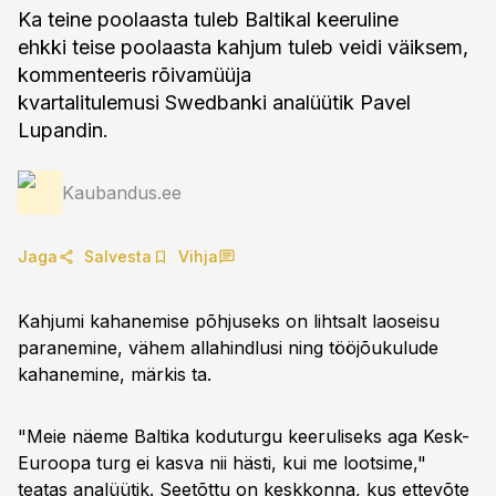
Ka teine poolaasta tuleb Baltikal keeruline
ehkki teise poolaasta kahjum tuleb veidi väiksem,
kommenteeris rõivamüüja
kvartalitulemusi Swedbanki analüütik Pavel
Lupandin.
Kaubandus.ee
Jaga
Salvesta
Vihja
Kahjumi kahanemise põhjuseks on lihtsalt laoseisu
paranemine, vähem allahindlusi ning tööjõukulude
kahanemine, märkis ta.
"Meie näeme Baltika koduturgu keeruliseks aga Kesk-
Euroopa turg ei kasva nii hästi, kui me lootsime,"
teatas analüütik. Seetõttu on keskkonna, kus ettevõte