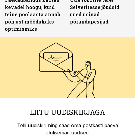
kevadel hoogu, kuid
Selveritesse jõudsid
teine poolaasta annab
uued usinad
põhjust mõõdukaks
põrandapesijad
optimismiks
LIITU UUDISKIRJAGA
Telli uudiskiri ning saad oma postkasti päeva
olulisemad uudised.