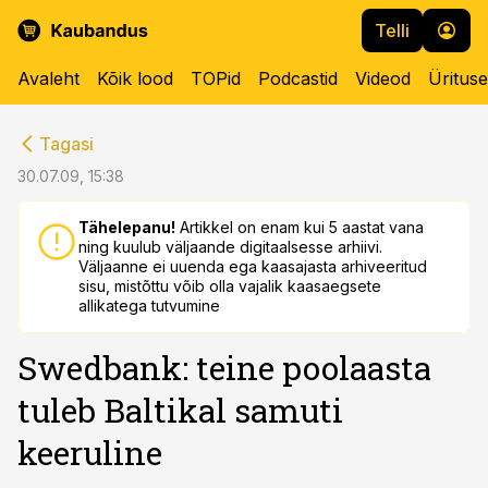
Telli
Avaleht
Kõik lood
TOPid
Podcastid
Videod
Üritus
cebook
cebook
Tagasi
Twitter)
Twitter)
30.07.09, 15:38
kedIn
kedIn
Tähelepanu!
Artikkel on enam kui 5 aastat vana
ning kuulub väljaande digitaalsesse arhiivi.
ail
ail
Väljaanne ei uuenda ega kaasajasta arhiveeritud
sisu, mistõttu võib olla vajalik kaasaegsete
k
k
allikatega tutvumine
Swedbank: teine poolaasta
tuleb Baltikal samuti
keeruline