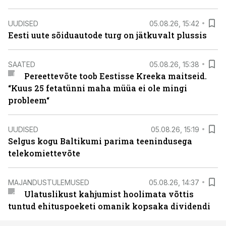
UUDISED
05.08.26, 15:42
Eesti uute sõiduautode turg on jätkuvalt plussis
SAATED
05.08.26, 15:38
Pereettevõte toob Eestisse Kreeka maitseid.
“Kuus 25 fetatünni maha müüa ei ole mingi
probleem“
UUDISED
05.08.26, 15:19
Selgus kogu Baltikumi parima teenindusega
telekomiettevõte
MAJANDUSTULEMUSED
05.08.26, 14:37
Ulatuslikust kahjumist hoolimata võttis
tuntud ehituspoeketi omanik kopsaka dividendi