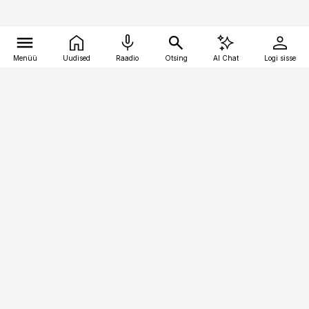
Menüü
Uudised
Raadio
Otsing
AI Chat
Logi sisse
Vana-Lõuna 39/1, 19094 Tallinn
(+372) 667 0111
kaubandus@kaubandus.ee
Telli
Reklaam
Firmast
Sisu kasutamisõigused
Ajakirjaniku
eetikakoodeks
Üldtingimused
Privaatsustingimused
Küpsiste poliitika
KKK