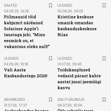
SAATED
UUDISED
04.08.26, 14:28
05.08.26, 09:05
Piilmannid tõid
Kristiine keskuse
kahjumit näidanud
omanik omandas
Solarisse Apple’i
kaubanduskeskuse
taustaga juhi. “Minu
Riias
eesmärk on, et
vakantsus oleks null!”
UUDISED
UUDISED
04.08.26, 10:18
31.07.26, 09:45
Vali Aasta
Toidukauplused
Kaubandustegu 2026!
vedasid pärast kahte
aastat juuni jaemüügi
kasvu
ST
ARVAMUSED
SISUTURUNDUS
31.07.26, 17:37
08.07.26, 10:06
Jaekaubandus kaotas
Ütle robotile tere!