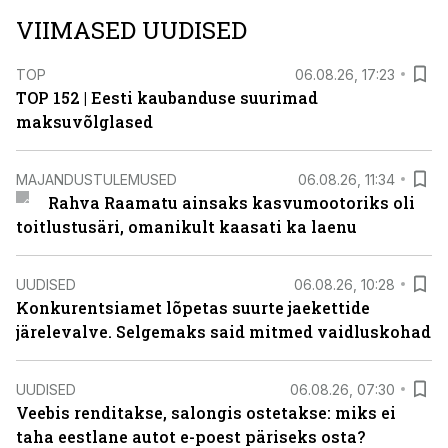
VIIMASED UUDISED
TOP
06.08.26, 17:23
TOP 152 | Eesti kaubanduse suurimad
maksuvõlglased
MAJANDUSTULEMUSED
06.08.26, 11:34
Rahva Raamatu ainsaks kasvumootoriks oli
toitlustusäri, omanikult kaasati ka laenu
UUDISED
06.08.26, 10:28
Konkurentsiamet lõpetas suurte jaekettide
järelevalve. Selgemaks said mitmed vaidluskohad
UUDISED
06.08.26, 07:30
Veebis renditakse, salongis ostetakse: miks ei
taha eestlane autot e-poest päriseks osta?