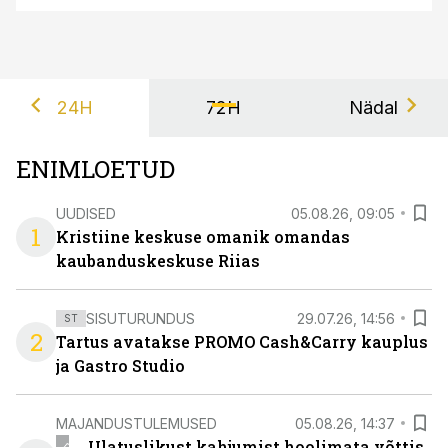
24H
72H
Nädal
ENIMLOETUD
UUDISED
05.08.26, 09:05
1
Kristiine keskuse omanik omandas
kaubanduskeskuse Riias
SISUTURUNDUS
29.07.26, 14:56
ST
2
Tartus avatakse PROMO Cash&Carry kauplus
ja Gastro Studio
MAJANDUSTULEMUSED
05.08.26, 14:37
Ulatuslikust kahjumist hoolimata võttis