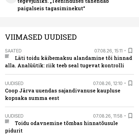
tegevjuhiks. „Teeninduses tähendab
paigalseis tagasiminekut“
VIIMASED UUDISED
SAATED
07.08.26, 15:11
Läti toidu käibemaksu alandamine tõi hinnad
alla. Analüütik: riik teeb seal tugevat kontrolli
UUDISED
07.08.26, 12:10
Coop Järva uuendas sajandivanuse kaupluse
kopsaka summa eest
UUDISED
07.08.26, 11:58
Toidu odavnemine tõmbas hinnatõusule
pidurit