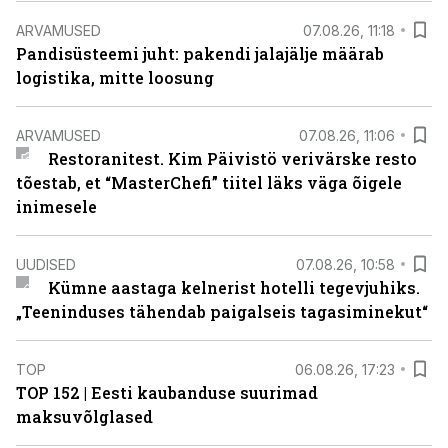
ARVAMUSED
07.08.26, 11:18
Pandisüsteemi juht: pakendi jalajälje määrab
logistika, mitte loosung
ARVAMUSED
07.08.26, 11:06
Restoranitest. Kim Päivistö verivärske resto
tõestab, et “MasterChefi” tiitel läks väga õigele
inimesele
UUDISED
07.08.26, 10:58
Kümne aastaga kelnerist hotelli tegevjuhiks.
„Teeninduses tähendab paigalseis tagasiminekut“
TOP
06.08.26, 17:23
TOP 152 | Eesti kaubanduse suurimad
maksuvõlglased