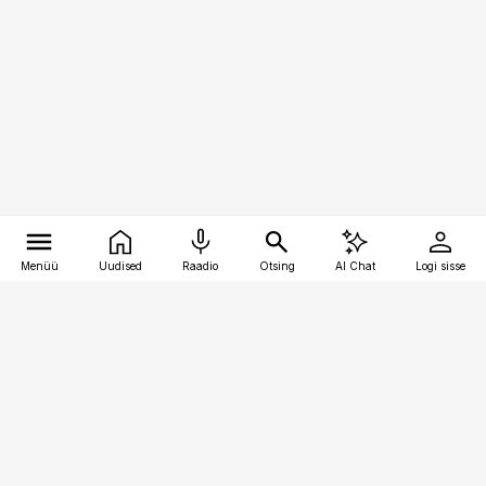
Menüü
Uudised
Raadio
Otsing
AI Chat
Logi sisse
Vana-Lõuna 39/1, 19094 Tallinn
(+372) 667 0111
kaubandus@kaubandus.ee