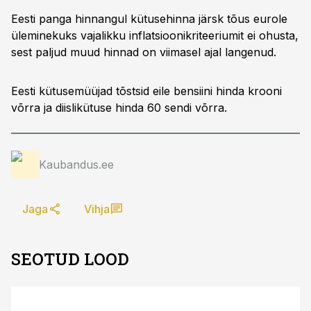
Eesti panga hinnangul kütusehinna järsk tõus eurole
üleminekuks vajalikku inflatsioonikriteeriumit ei ohusta,
sest paljud muud hinnad on viimasel ajal langenud.
Eesti kütusemüüjad tõstsid eile bensiini hinda krooni
võrra ja diislikütuse hinda 60 sendi võrra.
Kaubandus.ee
Jaga
Vihja
SEOTUD LOOD
ST