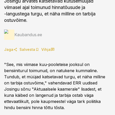
Josingu arvates katsetavad kütusemüüjad
viimasel ajal toimunud hinnatõusude ja
-langustega turgu, et näha milline on tarbija
ostuvõime.
Kaubandus.ee
Jaga
Salvesta
Vihja
"See, mis viimase kuu-pooleteise jooksul on
bensiiniturul toimunud, on natukene kummaline.
Tundub, et müüjad katsetavad turgu, et näha milline
on tarbija ostuvõime," vahendavad ERR uudised
Josingu sõnu "Aktuaalsele kaamerale" lisadest, et
kuna käibed on langenud ja tarbija ostab väga
ettevaatlikult, pole kaupmeestel väga tark poliitika
hindu bensiini hinna tõttu tõsta.