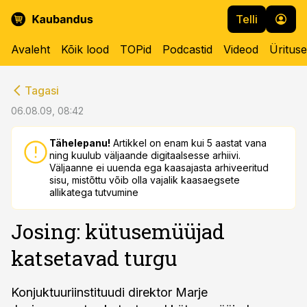
Telli
Avaleht
Kõik lood
TOPid
Podcastid
Videod
Üritus
cebook
cebook
Tagasi
Twitter)
Twitter)
06.08.09, 08:42
kedIn
kedIn
Tähelepanu!
Artikkel on enam kui 5 aastat vana
ning kuulub väljaande digitaalsesse arhiivi.
ail
ail
Väljaanne ei uuenda ega kaasajasta arhiveeritud
sisu, mistõttu võib olla vajalik kaasaegsete
k
k
allikatega tutvumine
Josing: kütusemüüjad
katsetavad turgu
Konjuktuuriinstituudi direktor Marje