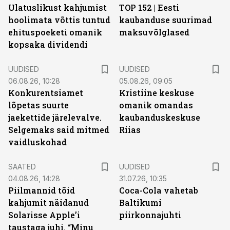
Ulatuslikust kahjumist
TOP 152 | Eesti
hoolimata võttis tuntud
kaubanduse suurimad
ehituspoeketi omanik
maksuvõlglased
kopsaka dividendi
UUDISED
UUDISED
06.08.26, 10:28
05.08.26, 09:05
Konkurentsiamet
Kristiine keskuse
lõpetas suurte
omanik omandas
jaekettide järelevalve.
kaubanduskeskuse
Selgemaks said mitmed
Riias
vaidluskohad
SAATED
UUDISED
04.08.26, 14:28
31.07.26, 10:35
Piilmannid tõid
Coca-Cola vahetab
kahjumit näidanud
Baltikumi
Solarisse Apple’i
piirkonnajuhti
taustaga juhi. “Minu