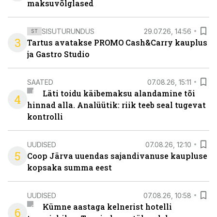
maksuvõlglased
SISUTURUNDUS
29.07.26, 14:56
ST
3
Tartus avatakse PROMO Cash&Carry kauplus
ja Gastro Studio
SAATED
07.08.26, 15:11
Läti toidu käibemaksu alandamine tõi
4
hinnad alla. Analüütik: riik teeb seal tugevat
kontrolli
UUDISED
07.08.26, 12:10
5
Coop Järva uuendas sajandivanuse kaupluse
kopsaka summa eest
UUDISED
07.08.26, 10:58
Kümne aastaga kelnerist hotelli
6