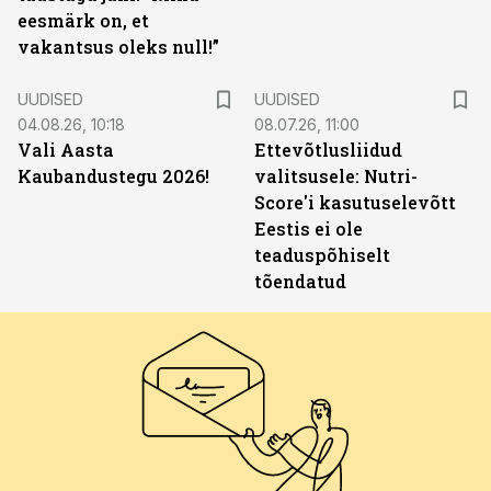
eesmärk on, et
vakantsus oleks null!”
UUDISED
UUDISED
04.08.26, 10:18
08.07.26, 11:00
Vali Aasta
Ettevõtlusliidud
Kaubandustegu 2026!
valitsusele: Nutri-
Score'i kasutuselevõtt
Eestis ei ole
teaduspõhiselt
tõendatud