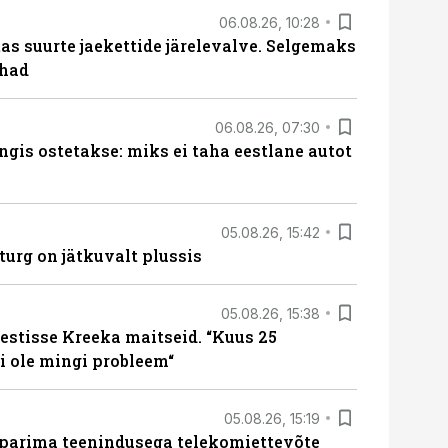
06.08.26, 10:28
s suurte jaekettide järelevalve. Selgemaks
ohad
06.08.26, 07:30
ngis ostetakse: miks ei taha eestlane autot
05.08.26, 15:42
turg on jätkuvalt plussis
05.08.26, 15:38
estisse Kreeka maitseid. “Kuus 25
 ole mingi probleem“
05.08.26, 15:19
 parima teenindusega telekomiettevõte