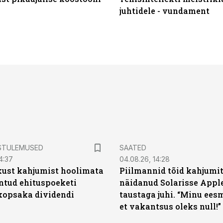
juhtidele - vundament
STULEMUSED
SAATED
4:37
04.08.26, 14:28
kust kahjumist hoolimata
Piilmannid tõid kahjumi
untud ehituspoeketi
näidanud Solarisse Apple
opsaka dividendi
taustaga juhi. “Minu ees
et vakantsus oleks null!”