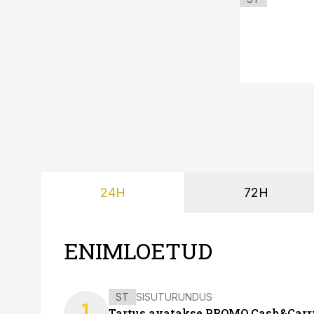
24H
72H
ENIMLOETUD
ST
SISUTURUNDUS
1
Tartus avatakse PROMO Cash&Carry