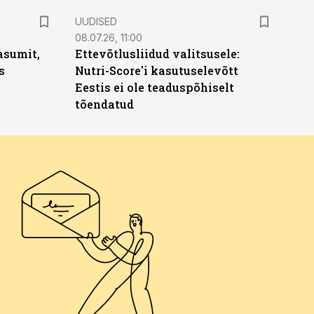
UUDISED
08.07.26, 11:00
asumit,
Ettevõtlusliidud valitsusele:
s
Nutri-Score'i kasutuselevõtt
Eestis ei ole teaduspõhiselt
tõendatud