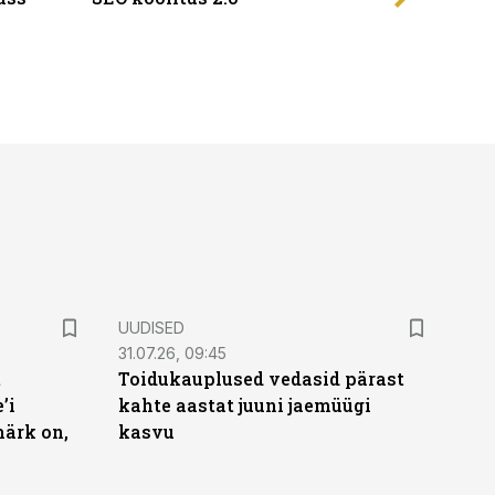
UUDISED
31.07.26, 09:45
t
Toidukauplused vedasid pärast
’i
kahte aastat juuni jaemüügi
märk on,
kasvu