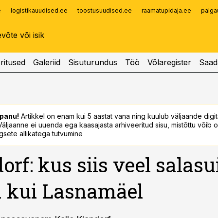
e
logistikauudised.ee
toostusuudised.ee
raamatupidaja.ee
palga
Infopank
Radar
ritused
Galeriid
Sisuturundus
Töö
Võlaregister
Saad
panu!
Artikkel on enam kui 5 aastat vana ning kuulub väljaande digi
. Väljaanne ei uuenda ega kaasajasta arhiveeritud sisu, mistõttu võib ol
sete allikatega tutvumine
orf: kus siis veel salasu
 kui Lasnamäel