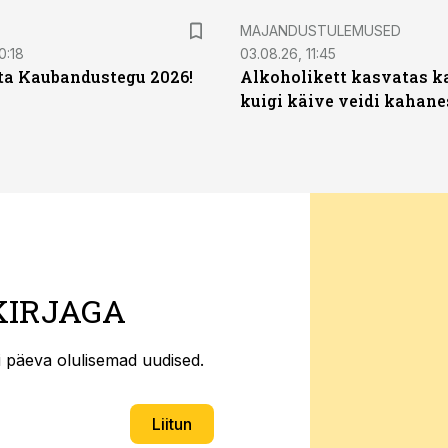
MAJANDUSTULEMUSED
0:18
03.08.26, 11:45
ta Kaubandustegu 2026!
Alkoholikett kasvatas k
kuigi käive veidi kahane
KIRJAGA
ti päeva olulisemad uudised.
Liitun