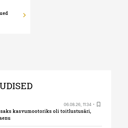
uued
UDISED
06.08.26, 11:34
aks kasvumootoriks oli toitlustusäri,
laenu