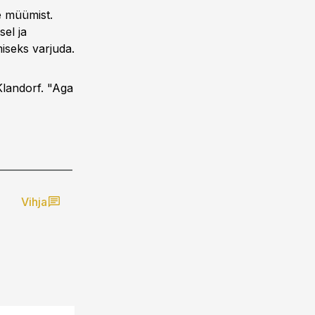
de müümist.
sel ja
miseks varjuda.
Klandorf. "Aga
Vihja