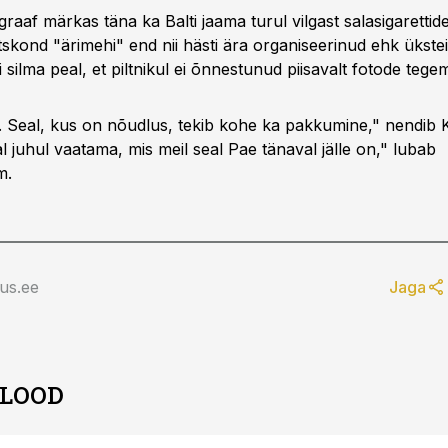
raaf märkas täna ka Balti jaama turul vilgast salasigaretti
tskond "ärimehi" end nii hästi ära organiseerinud ehk ükstei
 silma peal, et piltnikul ei õnnestunud piisavalt fotode tege
on. Seal, kus on nõudlus, tekib kohe ka pakkumine," nendib 
 juhul vaatama, mis meil seal Pae tänaval jälle on," lubab
m.
us.ee
Jaga
 LOOD