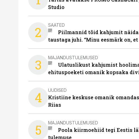
Studio
SAATED
2
Piilmannid tõid kahjumit näida
taustaga juhi. “Minu eesmärk on, et
MAJANDUSTULEMUSED
3
Ulatuslikust kahjumist hoolima
ehituspoeketi omanik kopsaka div
UUDISED
4
Kristiine keskuse omanik omanda
Riias
MAJANDUSTULEMUSED
5
Poola kiirmoehiid tegi Eestis l
tulemuse