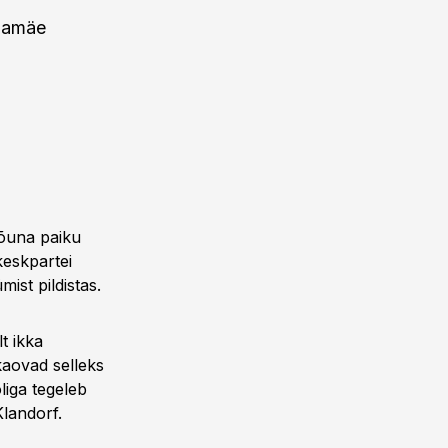
snamäe
lõuna paiku
keskpartei
ist pildistas.
t ikka
kaovad selleks
liga tegeleb
Klandorf.