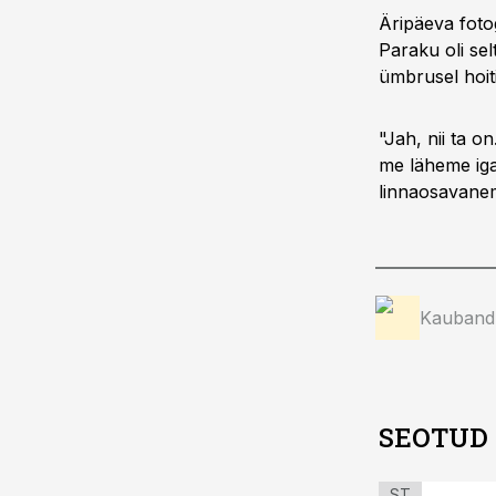
Äripäeva fotog
Paraku oli sel
ümbrusel hoiti
"Jah, nii ta 
me läheme igal
linnaosavane
Kauband
SEOTUD
ST