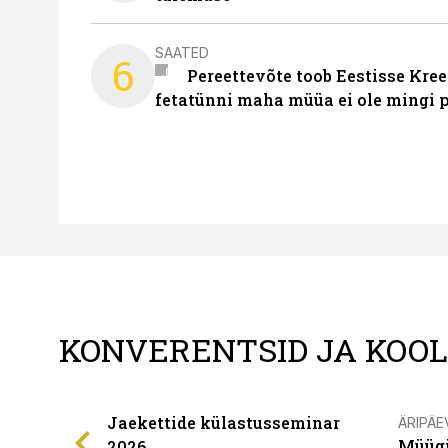
SAATED
6
Pereettevõte toob Eestisse Kree
fetatünni maha müüa ei ole mingi 
KONVERENTSID JA KOO
Jaekettide külastusseminar
ÄRIPÄE
Müügi
2026