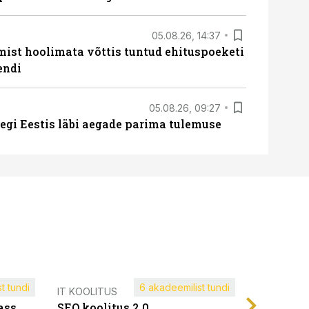
05.08.26, 14:37
mist hoolimata võttis tuntud ehituspoeketi
endi
05.08.26, 09:27
tegi Eestis läbi aegade parima tulemuse
t tundi
6 akadeemilist tundi
Müügijuh
IT KOOLITUS
ass
SEO koolitus 2.0