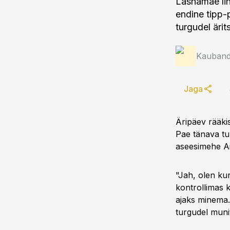
Lasnamäe li
endine tipp-
turgudel äri
Kauband
Jaga
Äripäev rääki
Pae tänava tu
aseesimehe Ain
"Jah, olen kur
kontrollimas 
ajaks minema.
turgudel munit