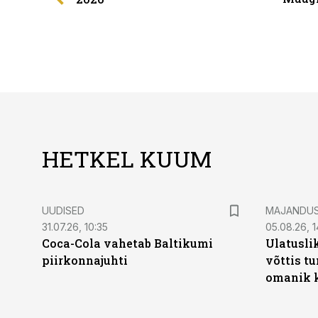
HETKEL KUUM
UUDISED
MAJANDU
31.07.26, 10:35
05.08.26, 1
Coca-Cola vahetab Baltikumi
Ulatusli
piirkonnajuhti
võttis t
omanik k