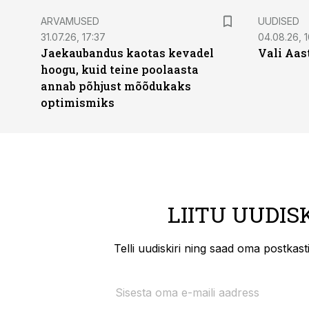
ARVAMUSED
UUDISED
31.07.26, 17:37
04.08.26, 1
Jaekaubandus kaotas kevadel
Vali Aas
hoogu, kuid teine poolaasta
annab põhjust mõõdukaks
optimismiks
LIITU UUDIS
Telli uudiskiri ning saad oma postkas