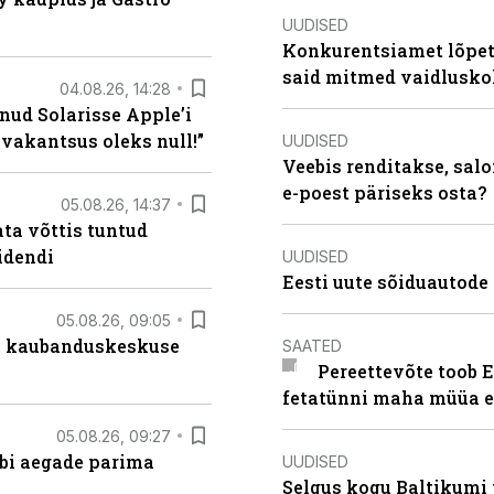
UUDISED
Konkurentsiamet lõpeta
said mitmed vaidlusk
04.08.26, 14:28
nud Solarisse Apple’i
 vakantsus oleks null!”
UUDISED
Veebis renditakse, salo
e-poest päriseks osta?
05.08.26, 14:37
ta võttis tuntud
idendi
UUDISED
Eesti uute sõiduautode 
05.08.26, 09:05
s kaubanduskeskuse
SAATED
Pereettevõte toob E
fetatünni maha müüa ei
05.08.26, 09:27
äbi aegade parima
UUDISED
Selgus kogu Baltikumi