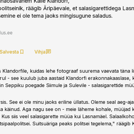
nnaosavanem Kalle Klandorf,
politseinik, räägib Äripäevale, et salasigarettidega La
tsemine ei ole tema jaoks mingisugune saladus.
us.ee
Salvesta
Vihja
s Klandorfile, kuidas lehe fotograaf suurema vaevata täna 
rul - see kuulub juba aastaid Klandorfi erakonnakaaslase, 
 Seppiku poegade Siimule ja Sulevile - salasigarettide müüm
sis. See ei ole minu jaoks eriline üllatus. Oleme seal aeg-ajal
ka käinud. Aga nagu see on - meie läheme kohale, müüjad 
 Kus siis veel salasigarette müüa kui Lasnamäel. Salaalkoho
sipaalpolitsei. Suitsuäriga peaks politsei tegelema," räägib 