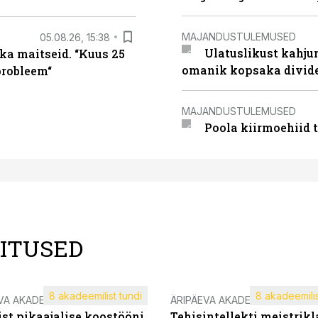
MAJANDUSTULEMUSED
05.08.26, 15:38
Ulatuslikust kahju
ka maitseid. “Kuus 25
omanik kopsaka divid
probleem“
MAJANDUSTULEMUSED
Poola kiirmoehiid 
LITUSED
8 akadeemilist tundi
8 akadeemilis
VA AKADEEMIA
ÄRIPÄEVA AKADEEMIA
st pikaajalise koostööni
Tehisintellekti meistrikl