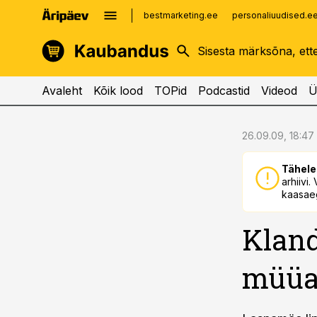
bestmarketing.ee
personaliuudised.e
kinnisvarauudised.ee
imelineajalugu.ee
logistikauudised.ee
imelineteadus.ee
Avaleht
Kõik lood
TOPid
Podcastid
Videod
Ü
cebook
cebook
26.09.09, 18:47
Twitter)
Twitter)
Tähele
kedIn
kedIn
arhiivi
kaasaeg
ail
ail
Kland
k
k
müüa