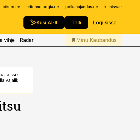
Iseteenindus
uudised.ee
aritehnoloogia.ee
pollumajandus.ee
kinnisvarauudised.
Telli Kaubandus
Küsi AI-lt
Telli
Logi sisse
a vihje
Radar
Minu Kaubandus
taalsesse
la vajalik
itsu