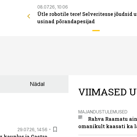
08.07.26, 10:06
Ütle robotile tere! Selveritesse jõudsid 
usinad põrandapesijad
Nädal
VIIMASED U
MAJANDUSTULEMUSED
Rahva Raamatu ains
omanikult kaasati ka 
29.07.26, 14:56
 kauplus ja Gastro