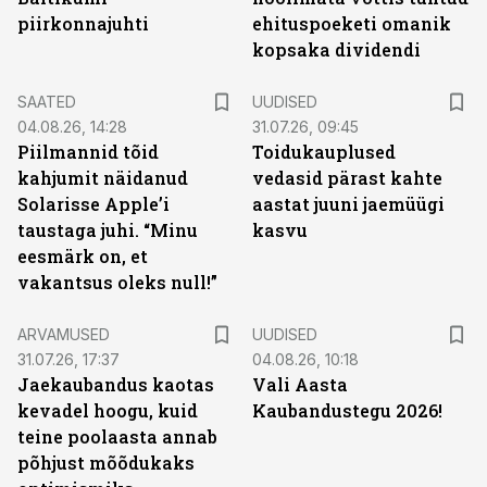
piirkonnajuhti
ehituspoeketi omanik
kopsaka dividendi
SAATED
UUDISED
04.08.26, 14:28
31.07.26, 09:45
Piilmannid tõid
Toidukauplused
kahjumit näidanud
vedasid pärast kahte
Solarisse Apple’i
aastat juuni jaemüügi
taustaga juhi. “Minu
kasvu
eesmärk on, et
vakantsus oleks null!”
ARVAMUSED
UUDISED
31.07.26, 17:37
04.08.26, 10:18
Jaekaubandus kaotas
Vali Aasta
kevadel hoogu, kuid
Kaubandustegu 2026!
teine poolaasta annab
põhjust mõõdukaks