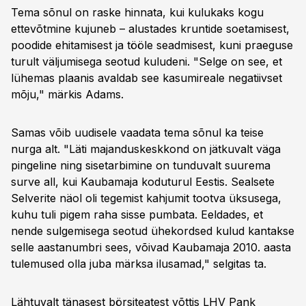
Tema sõnul on raske hinnata, kui kulukaks kogu
ettevõtmine kujuneb – alustades kruntide soetamisest,
poodide ehitamisest ja tööle seadmisest, kuni praeguse
turult väljumisega seotud kuludeni. "Selge on see, et
lühemas plaanis avaldab see kasumireale negatiivset
mõju," märkis Adams.
Samas võib uudisele vaadata tema sõnul ka teise
nurga alt. "Läti majanduskeskkond on jätkuvalt väga
pingeline ning sisetarbimine on tunduvalt suurema
surve all, kui Kaubamaja koduturul Eestis. Sealsete
Selverite näol oli tegemist kahjumit tootva üksusega,
kuhu tuli pigem raha sisse pumbata. Eeldades, et
nende sulgemisega seotud ühekordsed kulud kantakse
selle aastanumbri sees, võivad Kaubamaja 2010. aasta
tulemused olla juba märksa ilusamad," selgitas ta.
Lähtuvalt tänasest börsiteatest võttis LHV Pank