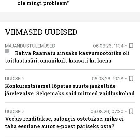
ole mingi probleem“
VIIMASED UUDISED
MAJANDUSTULEMUSED
06.08.26, 11:34
Rahva Raamatu ainsaks kasvumootoriks oli
toitlustusäri, omanikult kaasati ka laenu
UUDISED
06.08.26, 10:28
Konkurentsiamet lõpetas suurte jaekettide
järelevalve. Selgemaks said mitmed vaidluskohad
UUDISED
06.08.26, 07:30
Veebis renditakse, salongis ostetakse: miks ei
taha eestlane autot e-poest päriseks osta?