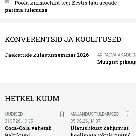
Poola kiirmoehiid tegi Eestis läbi aegade
parima tulemuse
KONVERENTSID JA KOOLITUSED
Jaekettide külastusseminar 2026
ÄRIPÄEVA AKADEE
Müügist pikaaj
HETKEL KUUM
UUDISED
MAJANDUSTULEMUSED
31.07.26, 10:35
05.08.26, 14:37
Coca-Cola vahetab
Ulatuslikust kahjumist
Baltikumi
hoolimata võttis tuntud