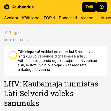
Telli
Avaleht
Kõik lood
TOPid
Podcastid
Videod
Üritus
cebook
cebook
Tagasi
Twitter)
Twitter)
08.10.09, 13:38
kedIn
kedIn
Tähelepanu!
Artikkel on enam kui 5 aastat vana
ning kuulub väljaande digitaalsesse arhiivi.
ail
ail
Väljaanne ei uuenda ega kaasajasta arhiveeritud
sisu, mistõttu võib olla vajalik kaasaegsete
k
k
allikatega tutvumine
LHV: Kaubamaja tunnistas
Läti Selverid valeks
sammuks