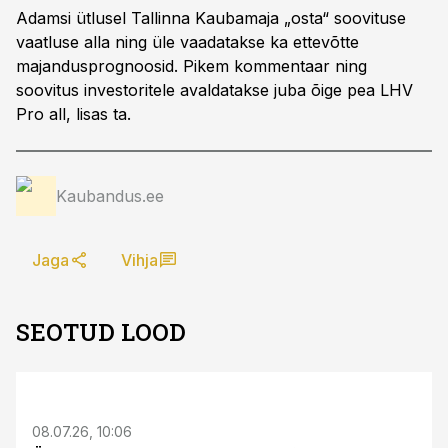
Adamsi ütlusel Tallinna Kaubamaja „osta“ soovituse
vaatluse alla ning üle vaadatakse ka ettevõtte
majandusprognoosid. Pikem kommentaar ning
soovitus investoritele avaldatakse juba õige pea LHV
Pro all, lisas ta.
Kaubandus.ee
Jaga
Vihja
SEOTUD LOOD
ST
08.07.26, 10:06