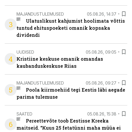
MAJANDUSTULEMUSED
05.08.26, 14:37
Ulatuslikust kahjumist hoolimata võttis
3
tuntud ehituspoeketi omanik kopsaka
dividendi
UUDISED
05.08.26, 09:05
4
Kristiine keskuse omanik omandas
kaubanduskeskuse Riias
MAJANDUSTULEMUSED
05.08.26, 09:27
5
Poola kiirmoehiid tegi Eestis läbi aegade
parima tulemuse
SAATED
05.08.26, 15:38
Pereettevõte toob Eestisse Kreeka
6
maitseid. “Kuus 25 fetatünni maha müüa ei