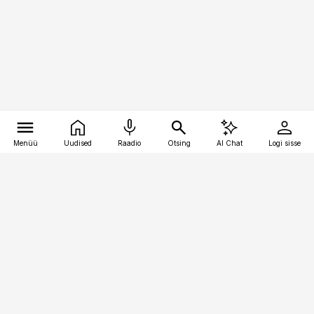
Menüü
Uudised
Raadio
Otsing
AI Chat
Logi sisse
Vana-Lõuna 39/1, 19094 Tallinn
(+372) 667 0111
kaubandus@kaubandus.ee
Telli
Reklaam
Firmast