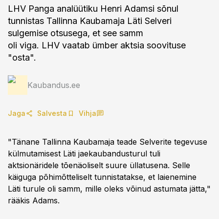
LHV Panga analüütiku Henri Adamsi sõnul
tunnistas Tallinna Kaubamaja Läti Selveri
sulgemise otsusega, et see samm
oli viga. LHV vaatab ümber aktsia soovituse
"osta".
Kaubandus.ee
Jaga
Salvesta
Vihja
"Tänane Tallinna Kaubamaja teade Selverite tegevuse
külmutamisest Läti jaekaubandusturul tuli
aktsionäridele tõenäoliselt suure üllatusena. Selle
käiguga põhimõtteliselt tunnistatakse, et laienemine
Läti turule oli samm, mille oleks võinud astumata jätta,"
rääkis Adams.