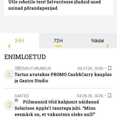
Ütle robotile tere! Selveritesse jõudsid uued
usinad põrandapesijad
24H
72H
Nädal
ENIMLOETUD
SISUTURUNDUS
29.07.26, 14:56
ST
1
Tartus avatakse PROMO Cash&Carry kauplus
ja Gastro Studio
SAATED
04.08.26, 14:28
Piilmannid tõid kahjumit näidanud
2
Solarisse Apple’i taustaga juhi. “Minu
eesmärk on, et vakantsus oleks null!”