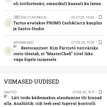
oli toitlustusäri, omanikult kaasati ka laenu
SISUTURUNDUS
29.07.26, 14:56
ST
5
Tartus avatakse PROMO Cash&Carry kauplus
ja Gastro Studio
ARVAMUSED
07.08.26, 11:06
Restoranitest. Kim Päivistö verivärske
6
resto tõestab, et “MasterChefi” tiitel läks
väga õigele inimesele
VIIMASED UUDISED
SAATED
07.08.26, 15:11
Läti toidu käibemaksu alandamine tõi hinnad
alla. Analüütik: riik teeb seal tugevat kontrolli