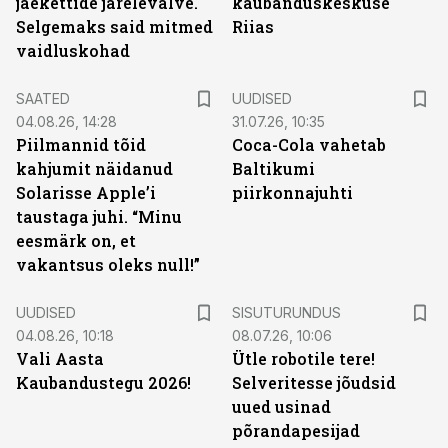
jaekettide järelevalve.
kaubanduskeskuse
Selgemaks said mitmed
Riias
vaidluskohad
SAATED
UUDISED
04.08.26, 14:28
31.07.26, 10:35
Piilmannid tõid
Coca-Cola vahetab
kahjumit näidanud
Baltikumi
Solarisse Apple’i
piirkonnajuhti
taustaga juhi. “Minu
eesmärk on, et
vakantsus oleks null!”
ST
UUDISED
SISUTURUNDUS
04.08.26, 10:18
08.07.26, 10:06
Vali Aasta
Ütle robotile tere!
Kaubandustegu 2026!
Selveritesse jõudsid
uued usinad
põrandapesijad