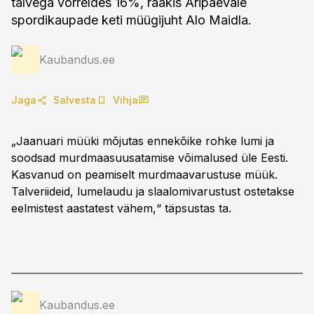
talvega võrreldes 16%, rääkis Äripäevale
spordikaupade keti müügijuht Alo Maidla.
Kaubandus.ee
Jaga
Salvesta
Vihja
„Jaanuari müüki mõjutas ennekõike rohke lumi ja
soodsad murdmaasuusatamise võimalused üle Eesti.
Kasvanud on peamiselt murdmaavarustuse müük.
Talveriideid, lumelaudu ja slaalomivarustust ostetakse
eelmistest aastatest vähem,“ täpsustas ta.
Kaubandus.ee