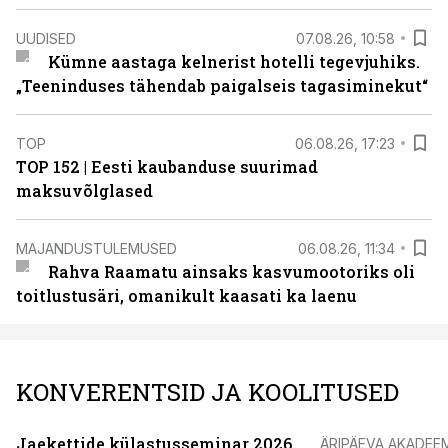
UUDISED
07.08.26, 10:58
Kümne aastaga kelnerist hotelli tegevjuhiks.
„Teeninduses tähendab paigalseis tagasiminekut“
TOP
06.08.26, 17:23
TOP 152 | Eesti kaubanduse suurimad
maksuvõlglased
MAJANDUSTULEMUSED
06.08.26, 11:34
Rahva Raamatu ainsaks kasvumootoriks oli
toitlustusäri, omanikult kaasati ka laenu
KONVERENTSID JA KOOLITUSED
Jaekettide külastusseminar 2026
ÄRIPÄEVA AKADEE