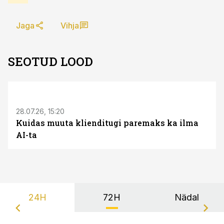
Jaga
Vihja
SEOTUD LOOD
ST
28.07.26, 15:20
Kuidas muuta klienditugi paremaks ka ilma
AI-ta
24H
72H
Nädal