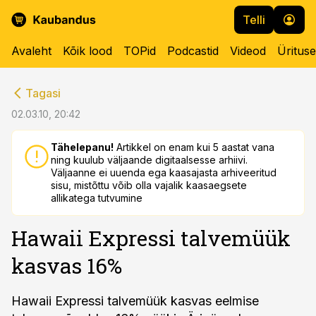
Telli
Avaleht
Kõik lood
TOPid
Podcastid
Videod
Üritus
cebook
cebook
Tagasi
Twitter)
Twitter)
02.03.10, 20:42
kedIn
kedIn
Tähelepanu!
Artikkel on enam kui 5 aastat vana
ning kuulub väljaande digitaalsesse arhiivi.
ail
ail
Väljaanne ei uuenda ega kaasajasta arhiveeritud
sisu, mistõttu võib olla vajalik kaasaegsete
k
k
allikatega tutvumine
Hawaii Expressi talvemüük
kasvas 16%
Hawaii Expressi talvemüük kasvas eelmise