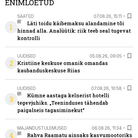
ENIMLOETUD
SAATED
07.08.26, 15:11
Läti toidu käibemaksu alandamine tõi
1
hinnad alla. Analüütik: riik teeb seal tugevat
kontrolli
UUDISED
05.08.26, 09:05
2
Kristiine keskuse omanik omandas
kaubanduskeskuse Riias
UUDISED
07.08.26, 10:58
Kümne aastaga kelnerist hotelli
3
tegevjuhiks. „Teeninduses tähendab
paigalseis tagasiminekut“
MAJANDUSTULEMUSED
06.08.26, 11:34
4
Rahva Raamatu ainsaks kasvumootoriks