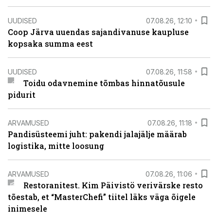
UUDISED
07.08.26, 12:10
Coop Järva uuendas sajandivanuse kaupluse
kopsaka summa eest
UUDISED
07.08.26, 11:58
Toidu odavnemine tõmbas hinnatõusule
pidurit
ARVAMUSED
07.08.26, 11:18
Pandisüsteemi juht: pakendi jalajälje määrab
logistika, mitte loosung
ARVAMUSED
07.08.26, 11:06
Restoranitest. Kim Päivistö verivärske resto
tõestab, et “MasterChefi” tiitel läks väga õigele
inimesele