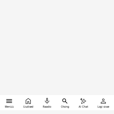
Menüü
Uudised
Raadio
Otsing
AI Chat
Logi sisse