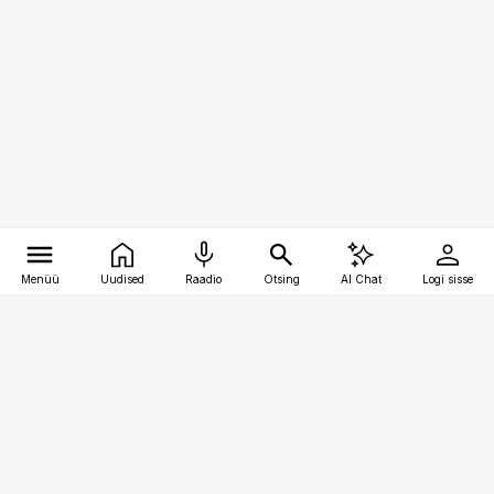
Menüü
Uudised
Raadio
Otsing
AI Chat
Logi sisse
Vana-Lõuna 39/1, 19094 Tallinn
(+372) 667 0111
kaubandus@kaubandus.ee