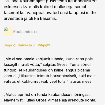
Tallinna Kaubamajast püsis tema kaubanduskett
esimeses kvartalis käibelt mullusega samal
tasemel kui vahepeal avatud uusi kauplusi mitte
arvestada ja oli ka kasumis.
Kaubandus.ee
Jaga
Salvesta
Vihja
„Me ei saa omale kahjumit lubada, kuna raha pole
kusagilt mujalt võtta,“ selgitas Gross. Tema sõnul
tundub, et kaubanduses on käibe langus pidama
jäänud. „Liikumine toimub horisontaalselt, kuid ma ei
välista, et kukkumist võib veel tulla,“ lausus mees.
„Alates aprillist on tunda kaubanduse mõningast
elavnemist,“ ütles Gross viimase aja arengute kohta.