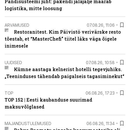
Pandisüsteemi juht: pakendi jalajälje määrab
logistika, mitte loosung
ARVAMUSED
07.08.26, 11:06
Restoranitest. Kim Päivistö verivärske resto
tõestab, et “MasterChefi” tiitel läks väga õigele
inimesele
UUDISED
07.08.26, 10:58
Kümne aastaga kelnerist hotelli tegevjuhiks.
„Teeninduses tähendab paigalseis tagasiminekut“
TOP
06.08.26, 17:23
TOP 152 | Eesti kaubanduse suurimad
maksuvõlglased
MAJANDUSTULEMUSED
06.08.26, 11:34