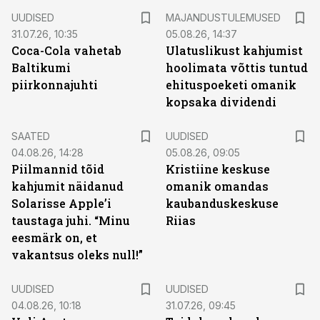
UUDISED
MAJANDUSTULEMUSED
31.07.26, 10:35
05.08.26, 14:37
Coca-Cola vahetab
Ulatuslikust kahjumist
Baltikumi
hoolimata võttis tuntud
piirkonnajuhti
ehituspoeketi omanik
kopsaka dividendi
SAATED
UUDISED
04.08.26, 14:28
05.08.26, 09:05
Piilmannid tõid
Kristiine keskuse
kahjumit näidanud
omanik omandas
Solarisse Apple’i
kaubanduskeskuse
taustaga juhi. “Minu
Riias
eesmärk on, et
vakantsus oleks null!”
UUDISED
UUDISED
04.08.26, 10:18
31.07.26, 09:45