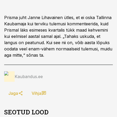
Prisma juht Janne Lihavainen ütles, et ei oska Tallinna
Kaubamaja kui terviku tulemusi kommenteerida, kuid
Prismal läks esimeses kvartalis tükk maad kehvemini
kui eelmisel aastal samal ajal. „Tahaks uskuda, et
langus on peatunud. Kui see nii on, võib aasta lõpuks
oodata veel enam-vähem normaalseid tulemusi, muidu
aga mitte,“ sõnas ta.
Kaubandus.ee
Jaga
Vihja
SEOTUD LOOD