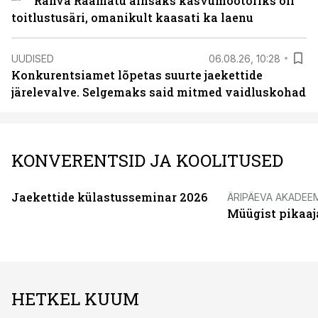
Rahva Raamatu ainsaks kasvumootoriks oli
toitlustusäri, omanikult kaasati ka laenu
UUDISED
06.08.26, 10:28
Konkurentsiamet lõpetas suurte jaekettide
järelevalve. Selgemaks said mitmed vaidluskohad
KONVERENTSID JA KOOLITUSED
Jaekettide külastusseminar 2026
ÄRIPÄEVA AKADEE
Müügist pikaaj
HETKEL KUUM