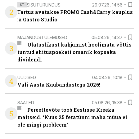
SISUTURUNDUS
29.07.26, 14:56
ST
2
Tartus avatakse PROMO Cash&Carry kauplus
ja Gastro Studio
MAJANDUSTULEMUSED
05.08.26, 14:37
Ulatuslikust kahjumist hoolimata võttis
3
tuntud ehituspoeketi omanik kopsaka
dividendi
UUDISED
04.08.26, 10:18
4
Vali Aasta Kaubandustegu 2026!
SAATED
05.08.26, 15:38
Pereettevõte toob Eestisse Kreeka
5
maitseid. “Kuus 25 fetatünni maha müüa ei
ole mingi probleem“