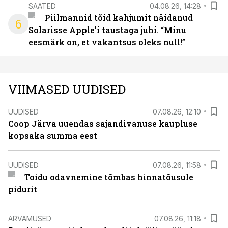
SAATED
04.08.26, 14:28
Piilmannid tõid kahjumit näidanud
6
Solarisse Apple’i taustaga juhi. “Minu
eesmärk on, et vakantsus oleks null!”
VIIMASED UUDISED
UUDISED
07.08.26, 12:10
Coop Järva uuendas sajandivanuse kaupluse
kopsaka summa eest
UUDISED
07.08.26, 11:58
Toidu odavnemine tõmbas hinnatõusule
pidurit
ARVAMUSED
07.08.26, 11:18