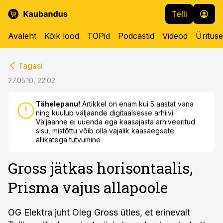
Telli
Avaleht
Kõik lood
TOPid
Podcastid
Videod
Üritus
cebook
cebook
Tagasi
Twitter)
Twitter)
27.05.10, 22:02
kedIn
kedIn
Tähelepanu!
Artikkel on enam kui 5 aastat vana
ning kuulub väljaande digitaalsesse arhiivi.
ail
ail
Väljaanne ei uuenda ega kaasajasta arhiveeritud
sisu, mistõttu võib olla vajalik kaasaegsete
k
k
allikatega tutvumine
Gross jätkas horisontaalis,
Prisma vajus allapoole
OG Elektra juht Oleg Gross ütles, et erinevalt