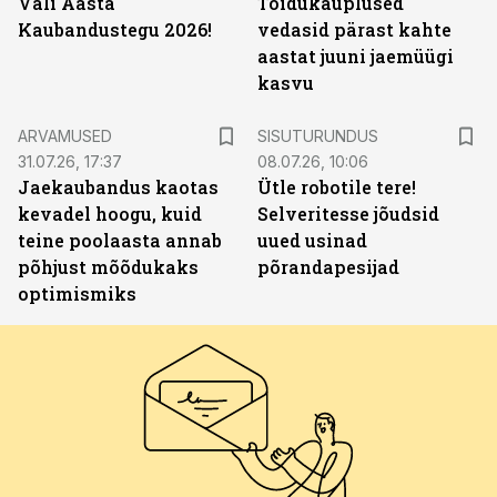
Vali Aasta
Toidukauplused
Kaubandustegu 2026!
vedasid pärast kahte
aastat juuni jaemüügi
kasvu
ST
ARVAMUSED
SISUTURUNDUS
31.07.26, 17:37
08.07.26, 10:06
Jaekaubandus kaotas
Ütle robotile tere!
kevadel hoogu, kuid
Selveritesse jõudsid
teine poolaasta annab
uued usinad
põhjust mõõdukaks
põrandapesijad
optimismiks