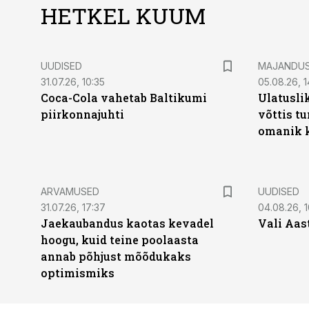
HETKEL KUUM
UUDISED
MAJANDU
31.07.26, 10:35
05.08.26, 1
Coca-Cola vahetab Baltikumi
Ulatusli
piirkonnajuhti
võttis t
omanik k
ARVAMUSED
UUDISED
31.07.26, 17:37
04.08.26, 1
Jaekaubandus kaotas kevadel
Vali Aas
hoogu, kuid teine poolaasta
annab põhjust mõõdukaks
optimismiks