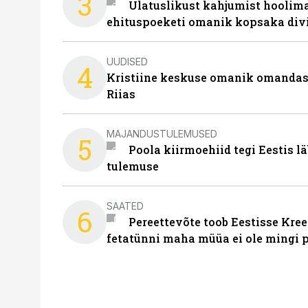
3
Ulatuslikust kahjumist hoolima
ehituspoeketi omanik kopsaka div
UUDISED
4
Kristiine keskuse omanik omanda
Riias
MAJANDUSTULEMUSED
5
Poola kiirmoehiid tegi Eestis l
tulemuse
SAATED
6
Pereettevõte toob Eestisse Kree
fetatünni maha müüa ei ole mingi 