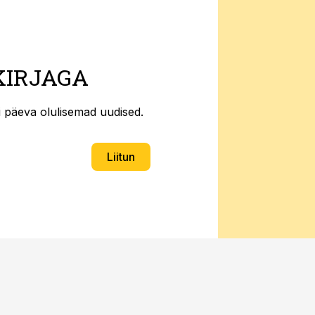
KIRJAGA
ti päeva olulisemad uudised.
Liitun