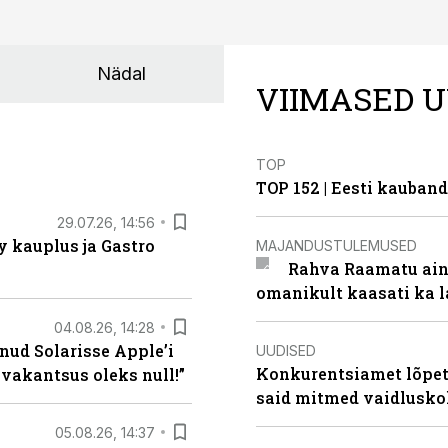
Nädal
VIIMASED U
TOP
TOP 152 | Eesti kauba
29.07.26, 14:56
 kauplus ja Gastro
MAJANDUSTULEMUSED
Rahva Raamatu ains
omanikult kaasati ka 
04.08.26, 14:28
nud Solarisse Apple’i
UUDISED
Konkurentsiamet lõpeta
 vakantsus oleks null!”
said mitmed vaidlusk
05.08.26, 14:37