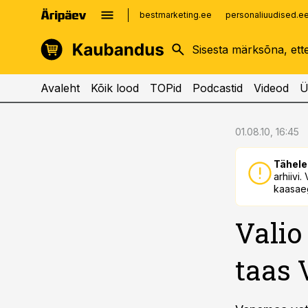
bestmarketing.ee
personaliuudised.e
kinnisvarauudised.ee
imelineajalugu.ee
logistikauudised.ee
imelineteadus.ee
Avaleht
Kõik lood
TOPid
Podcastid
Videod
Ü
cebook
cebook
01.08.10, 16:45
Twitter)
Twitter)
Tähele
kedIn
kedIn
arhiivi
kaasaeg
ail
ail
Valio
k
k
taas