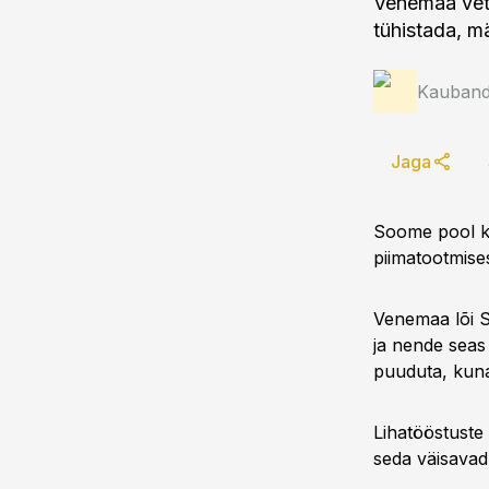
Venemaa vete
tühistada, m
Kauband
Jaga
Soome pool ki
piimatootmise
Venemaa lõi So
ja nende seas 
puuduta, kuna
Lihatööstuste
seda väisavad