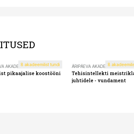
LITUSED
8 akadeemilist tundi
8 akadeemilis
VA AKADEEMIA
ÄRIPÄEVA AKADEEMIA
st pikaajalise koostööni
Tehisintellekti meistrikl
juhtidele - vundament