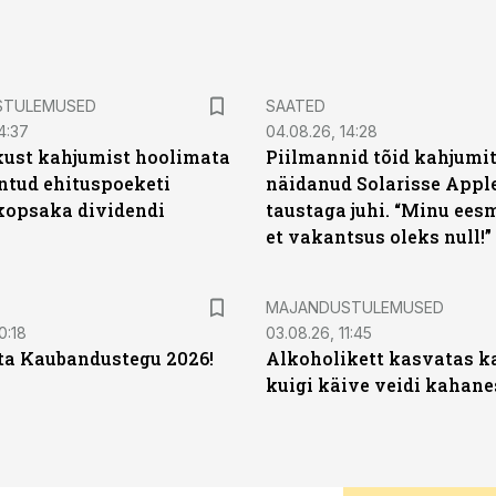
STULEMUSED
SAATED
4:37
04.08.26, 14:28
kust kahjumist hoolimata
Piilmannid tõid kahjumi
untud ehituspoeketi
näidanud Solarisse Apple
opsaka dividendi
taustaga juhi. “Minu ees
et vakantsus oleks null!”
MAJANDUSTULEMUSED
0:18
03.08.26, 11:45
ta Kaubandustegu 2026!
Alkoholikett kasvatas k
kuigi käive veidi kahane