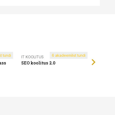
t tundi
6 akadeemilist tundi
Müügijuh
IT KOOLITUS
ass
SEO koolitus 2.0