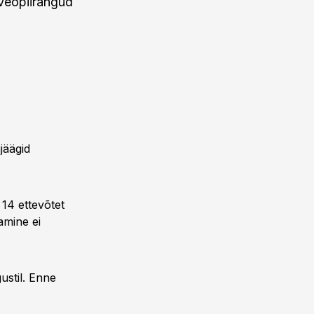
eveopiirangud
jäägid
 14 ettevõtet
amine ei
ustil. Enne