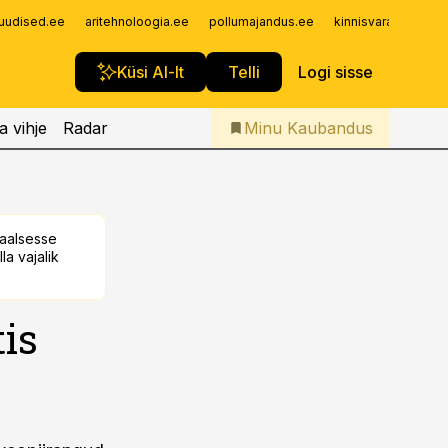
Iseteenindus
uudised.ee
aritehnoloogia.ee
pollumajandus.ee
kinnisvarauudised.
Telli Kaubandus
Küsi AI-lt
Telli
Logi sisse
a vihje
Radar
Minu Kaubandus
taalsesse
la vajalik
is