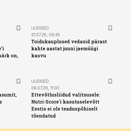
UUDISED
31.07.26, 09:45
t
Toidukauplused vedasid pärast
’i
kahte aastat juuni jaemüügi
märk on,
kasvu
UUDISED
08.07.26, 11:00
asumit,
Ettevõtlusliidud valitsusele:
s
Nutri-Score'i kasutuselevõtt
Eestis ei ole teaduspõhiselt
tõendatud