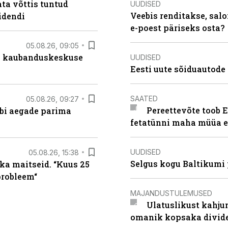
ta võttis tuntud
UUDISED
Veebis renditakse, salo
idendi
e-poest päriseks osta?
05.08.26, 09:05
s kaubanduskeskuse
UUDISED
Eesti uute sõiduautode 
SAATED
05.08.26, 09:27
Pereettevõte toob E
äbi aegade parima
fetatünni maha müüa ei
UUDISED
05.08.26, 15:38
Selgus kogu Baltikumi
ka maitseid. “Kuus 25
probleem“
MAJANDUSTULEMUSED
Ulatuslikust kahju
omanik kopsaka divid