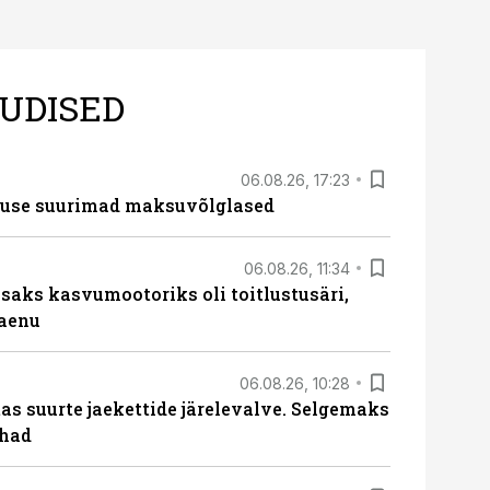
UDISED
06.08.26, 17:23
nduse suurimad maksuvõlglased
06.08.26, 11:34
aks kasvumootoriks oli toitlustusäri,
laenu
06.08.26, 10:28
s suurte jaekettide järelevalve. Selgemaks
ohad