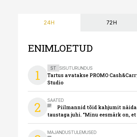
24H
72H
ENIMLOETUD
ST
SISUTURUNDUS
1
Tartus avatakse PROMO Cash&Carry
Studio
SAATED
2
Piilmannid tõid kahjumit näida
taustaga juhi. “Minu eesmärk on, et
MAJANDUSTULEMUSED