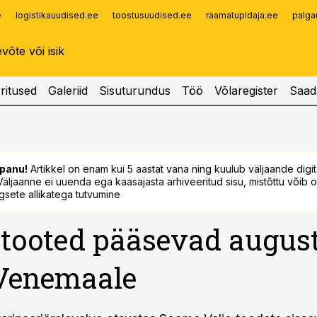
e
logistikauudised.ee
toostusuudised.ee
raamatupidaja.ee
palga
Infopank
Radar
ritused
Galeriid
Sisuturundus
Töö
Võlaregister
Saad
panu!
Artikkel on enam kui 5 aastat vana ning kuulub väljaande digi
. Väljaanne ei uuenda ega kaasajasta arhiveeritud sisu, mistõttu võib ol
sete allikatega tutvumine
 tooted pääsevad august
 Venemaale