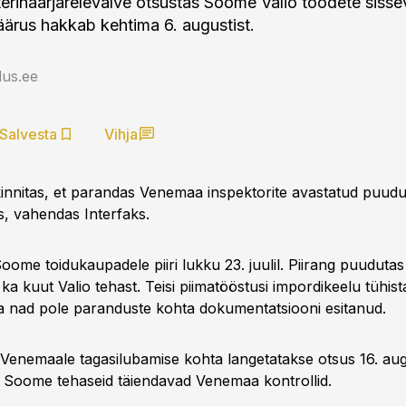
rinaarjärelevalve otsustas Soome Valio toodete siss
äärus hakkab kehtima 6. augustist.
us.ee
Salvesta
Vihja
nnitas, et parandas Venemaa inspektorite avastatud puudu
s, vahendas Interfaks.
ome toidukaupadele piiri lukku 23. juulil. Piirang puudutas
ka kuut Valio tehast. Teisi piimatööstusi impordikeelu tühist
 nad pole paranduste kohta dokumentatsiooni esitanud.
 Venemaale tagasilubamise kohta langetatakse otsus 16. aug
 Soome tehaseid täiendavad Venemaa kontrollid.