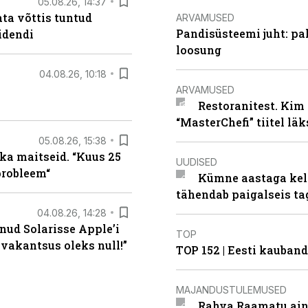
05.08.26, 14:37
ta võttis tuntud
ARVAMUSED
Pandisüsteemi juht: pak
idendi
loosung
04.08.26, 10:18
ARVAMUSED
Restoranitest. Kim 
“MasterChefi” tiitel lä
05.08.26, 15:38
ka maitseid. “Kuus 25
UUDISED
probleem“
Kümne aastaga keln
tähendab paigalseis t
04.08.26, 14:28
nud Solarisse Apple’i
TOP
 vakantsus oleks null!”
TOP 152 | Eesti kauba
MAJANDUSTULEMUSED
Rahva Raamatu ains