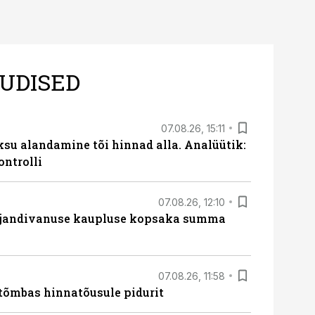
UDISED
07.08.26, 15:11
ksu alandamine tõi hinnad alla. Analüütik:
ontrolli
07.08.26, 12:10
ajandivanuse kaupluse kopsaka summa
07.08.26, 11:58
tõmbas hinnatõusule pidurit