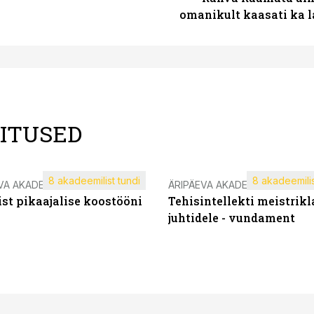
omanikult kaasati ka 
LITUSED
8 akadeemilist tundi
8 akadeemilis
VA AKADEEMIA
ÄRIPÄEVA AKADEEMIA
st pikaajalise koostööni
Tehisintellekti meistrikl
juhtidele - vundament