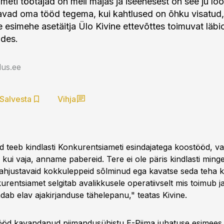
eti töötajad on meil majas ja iseenesest on see ju loog
vad oma tööd tegema, kui kahtlused on õhku visatud, 
 esimehe asetäitja Ülo Kivine ettevõttes toimuvat läbio
des.
us.ee
Salvesta
Vihja
d teeb kindlasti Konkurentsiameti esindajatega koostööd, v
 kui vaja, anname pabereid. Tere ei ole päris kindlasti minge
ahjustavaid kokkuleppeid sõlminud ega kavatse seda teha ka
rentsiamet selgitab avalikkusele operatiivselt mis toimub ja 
dab elav ajakirjanduse tähelepanu," teatas Kivine.
ööd kavandanud piimandusühistu E-Piima juhatuse esimees