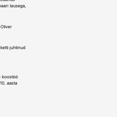
aari lausega,
Oliver
etti juhtinud
se koostöö
10. aasta