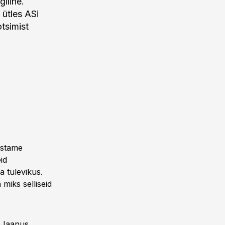
iline.
ütles ASi
tsimist
astame
id
 tulevikus.
miks selliseid
 Jaanus