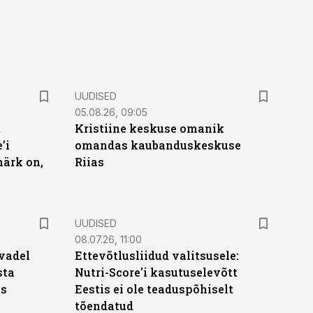
UUDISED
05.08.26, 09:05
t
Kristiine keskuse omanik
’i
omandas kaubanduskeskuse
märk on,
Riias
UUDISED
08.07.26, 11:00
vadel
Ettevõtlusliidud valitsusele:
sta
Nutri-Score'i kasutuselevõtt
ks
Eestis ei ole teaduspõhiselt
tõendatud