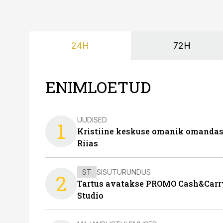
24H
72H
ENIMLOETUD
UUDISED
1
Kristiine keskuse omanik omanda
Riias
ST
SISUTURUNDUS
2
Tartus avatakse PROMO Cash&Carry
Studio