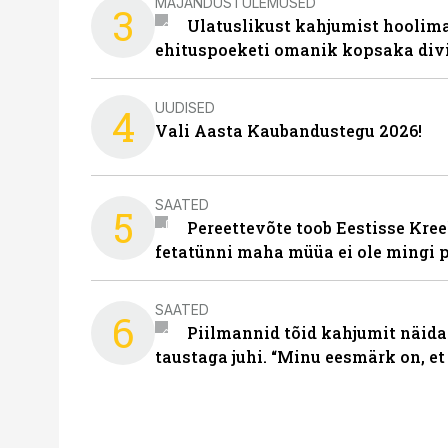
MAJANDUSTULEMUSED
3
Ulatuslikust kahjumist hoolima
ehituspoeketi omanik kopsaka div
UUDISED
4
Vali Aasta Kaubandustegu 2026!
SAATED
5
Pereettevõte toob Eestisse Kree
fetatünni maha müüa ei ole mingi 
SAATED
6
Piilmannid tõid kahjumit näida
taustaga juhi. “Minu eesmärk on, et