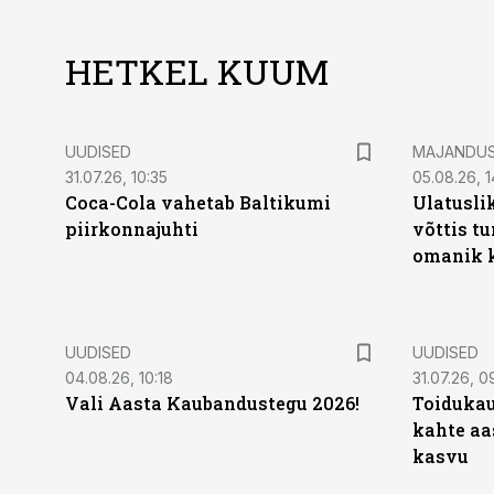
HETKEL KUUM
UUDISED
MAJANDU
31.07.26, 10:35
05.08.26, 1
Coca-Cola vahetab Baltikumi
Ulatusli
piirkonnajuhti
võttis t
omanik k
UUDISED
UUDISED
04.08.26, 10:18
31.07.26, 0
Vali Aasta Kaubandustegu 2026!
Toidukau
kahte aa
kasvu