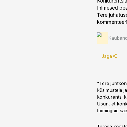
Konkurentsiam
Inimesed pea
Tere juhatuse
kommenteeri
Kauband
Jaga
"Tere juhtkon
küsimustele ja
konkurentsi k
Usun, et konku
toiminguid saa
Terega koost