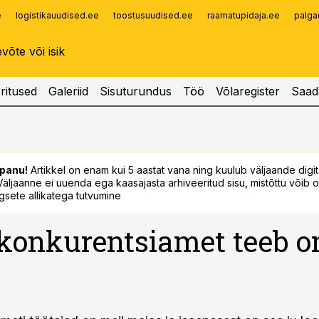
e
logistikauudised.ee
toostusuudised.ee
raamatupidaja.ee
palga
Infopank
Radar
ritused
Galeriid
Sisuturundus
Töö
Võlaregister
Saad
panu!
Artikkel on enam kui 5 aastat vana ning kuulub väljaande digi
. Väljaanne ei uuenda ega kaasajasta arhiveeritud sisu, mistõttu võib ol
sete allikatega tutvumine
 konkurentsiamet teeb 