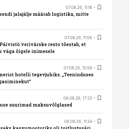
07.08.26, 11:18
endi jalajälje määrab logistika, mitte
07.08.26, 11:06
Päivistö verivärske resto tõestab, et
ks väga õigele inimesele
07.08.26, 10:58
erist hotelli tegevjuhiks. „Teeninduses
agasiminekut“
06.08.26, 17:23
nduse suurimad maksuvõlglased
06.08.26, 11:34
aks kasvumootoriks oli toitlustusäri,