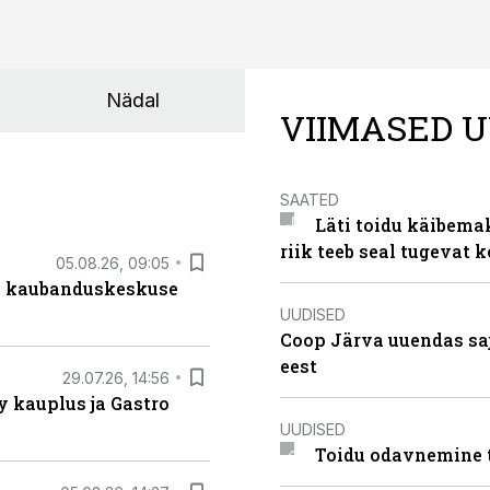
Nädal
VIIMASED U
SAATED
Läti toidu käibema
riik teeb seal tugevat k
05.08.26, 09:05
s kaubanduskeskuse
UUDISED
Coop Järva uuendas s
eest
29.07.26, 14:56
 kauplus ja Gastro
UUDISED
Toidu odavnemine 