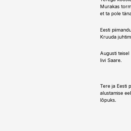
Murakas torma
et ta pole tän
Eesti piimand
Kruuda juhtimi
Augusti teisel
Iivi Saare.
Tere ja Eesti 
alustamise ee
lõpuks.