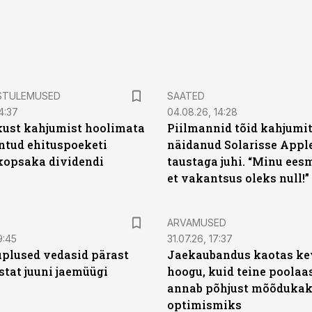
STULEMUSED
SAATED
4:37
04.08.26, 14:28
kust kahjumist hoolimata
Piilmannid tõid kahjumi
untud ehituspoeketi
näidanud Solarisse Apple
opsaka dividendi
taustaga juhi. “Minu ees
et vakantsus oleks null!”
ARVAMUSED
9:45
31.07.26, 17:37
plused vedasid pärast
Jaekaubandus kaotas ke
stat juuni jaemüügi
hoogu, kuid teine poolaa
annab põhjust mõõduka
optimismiks