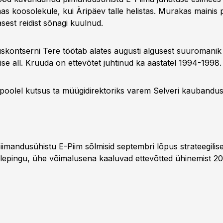
s koosolekule, kui Äripäev talle helistas. Murakas mainis p
asest reidist sõnagi kuulnud.
uskontserni Tere töötab alates augusti algusest suuromanik 
se all. Kruuda on ettevõtet juhtinud ka aastatel 1994-1998.
 poolel kutsus ta müügidirektoriks varem Selveri kaubandusk
piimandusühistu E-Piim sõlmisid septembri lõpus strateegili
llepingu, ühe võimalusena kaaluvad ettevõtted ühinemist 20