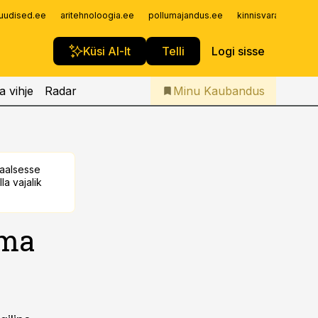
Iseteenindus
uudised.ee
aritehnoloogia.ee
pollumajandus.ee
kinnisvarauudised.
Telli Kaubandus
Küsi AI-lt
Telli
Logi sisse
a vihje
Radar
Minu Kaubandus
taalsesse
la vajalik
oma