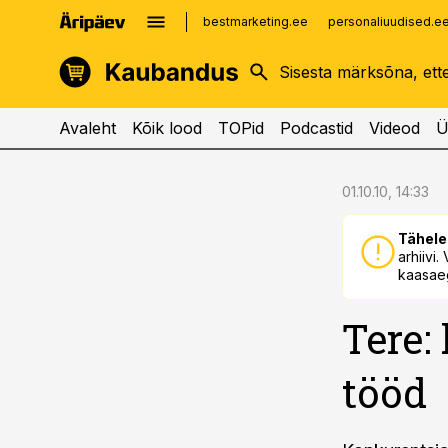
bestmarketing.ee
personaliuudised.e
kinnisvarauudised.ee
imelineajalugu.ee
logistikauudised.ee
imelineteadus.ee
Avaleht
Kõik lood
TOPid
Podcastid
Videod
Ü
cebook
cebook
01.10.10, 14:33
Twitter)
Twitter)
Tähele
kedIn
kedIn
arhiivi
kaasaeg
ail
ail
Tere:
k
k
tööd