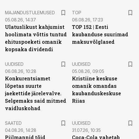
MAJANDUSTULEMUSED
TOP
05.08.26, 14:37
06.08.26, 17:23
Ulatuslikust kahjumist
TOP 152 | Eesti
hoolimata võttis tuntud
kaubanduse suurimad
ehituspoeketi omanik
maksuvõlglased
kopsaka dividendi
UUDISED
UUDISED
06.08.26, 10:28
05.08.26, 09:05
Konkurentsiamet
Kristiine keskuse
lõpetas suurte
omanik omandas
jaekettide järelevalve.
kaubanduskeskuse
Selgemaks said mitmed
Riias
vaidluskohad
SAATED
UUDISED
04.08.26, 14:28
31.07.26, 10:35
Piilmannid tõid
Coca-Cola vahetab