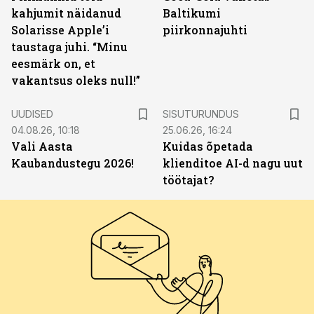
kahjumit näidanud
Baltikumi
Solarisse Apple’i
piirkonnajuhti
taustaga juhi. “Minu
eesmärk on, et
vakantsus oleks null!”
ST
UUDISED
SISUTURUNDUS
04.08.26, 10:18
25.06.26, 16:24
Vali Aasta
Kuidas õpetada
Kaubandustegu 2026!
klienditoe AI-d nagu uut
töötajat?