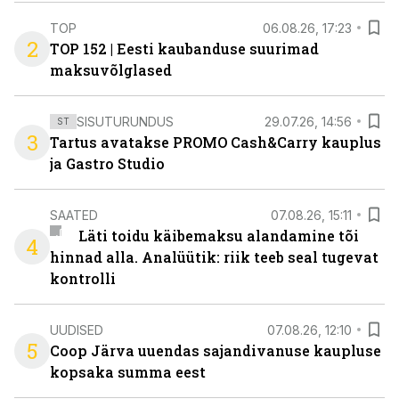
TOP
06.08.26, 17:23
2
TOP 152 | Eesti kaubanduse suurimad
maksuvõlglased
SISUTURUNDUS
29.07.26, 14:56
ST
3
Tartus avatakse PROMO Cash&Carry kauplus
ja Gastro Studio
SAATED
07.08.26, 15:11
Läti toidu käibemaksu alandamine tõi
4
hinnad alla. Analüütik: riik teeb seal tugevat
kontrolli
UUDISED
07.08.26, 12:10
5
Coop Järva uuendas sajandivanuse kaupluse
kopsaka summa eest