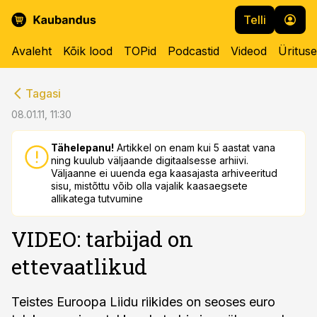
Telli
Avaleht
Kõik lood
TOPid
Podcastid
Videod
Üritus
cebook
cebook
Tagasi
Twitter)
Twitter)
08.01.11, 11:30
kedIn
kedIn
Tähelepanu!
Artikkel on enam kui 5 aastat vana
ning kuulub väljaande digitaalsesse arhiivi.
ail
ail
Väljaanne ei uuenda ega kaasajasta arhiveeritud
sisu, mistõttu võib olla vajalik kaasaegsete
k
k
allikatega tutvumine
VIDEO: tarbijad on
ettevaatlikud
Teistes Euroopa Liidu riikides on seoses euro