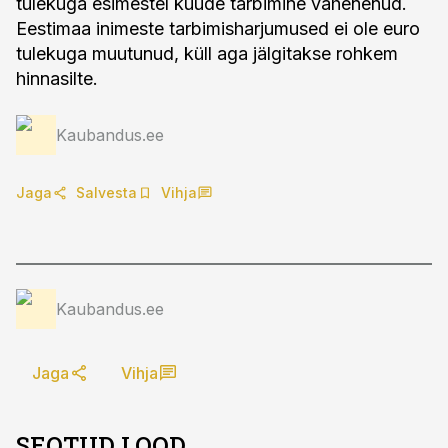
tulekuga esimestel kuude tarbimine vähenenud.
Eestimaa inimeste tarbimisharjumused ei ole euro
tulekuga muutunud, küll aga jälgitakse rohkem
hinnasilte.
Kaubandus.ee
Jaga
Salvesta
Vihja
Kaubandus.ee
Jaga
Vihja
SEOTUD LOOD