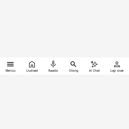
Menüü
Uudised
Raadio
Otsing
AI Chat
Logi sisse
Vana-Lõuna 39/1, 19094 Tallinn
(+372) 667 0111
kaubandus@kaubandus.ee