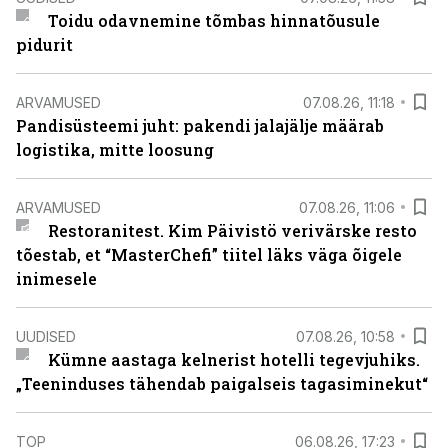
Toidu odavnemine tõmbas hinnatõusule
pidurit
ARVAMUSED
07.08.26, 11:18
Pandisüsteemi juht: pakendi jalajälje määrab
logistika, mitte loosung
ARVAMUSED
07.08.26, 11:06
Restoranitest. Kim Päivistö verivärske resto
tõestab, et “MasterChefi” tiitel läks väga õigele
inimesele
UUDISED
07.08.26, 10:58
Kümne aastaga kelnerist hotelli tegevjuhiks.
„Teeninduses tähendab paigalseis tagasiminekut“
TOP
06.08.26, 17:23