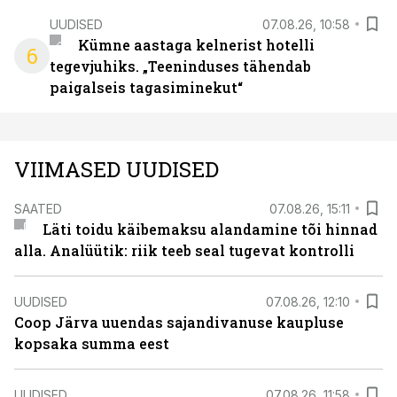
UUDISED
07.08.26, 10:58
Kümne aastaga kelnerist hotelli
6
tegevjuhiks. „Teeninduses tähendab
paigalseis tagasiminekut“
VIIMASED UUDISED
SAATED
07.08.26, 15:11
Läti toidu käibemaksu alandamine tõi hinnad
alla. Analüütik: riik teeb seal tugevat kontrolli
UUDISED
07.08.26, 12:10
Coop Järva uuendas sajandivanuse kaupluse
kopsaka summa eest
UUDISED
07.08.26, 11:58