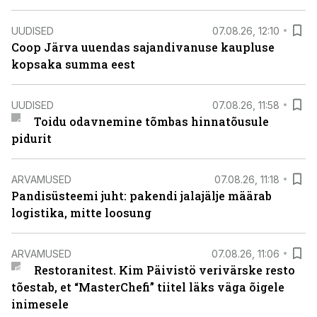
UUDISED
07.08.26, 12:10
Coop Järva uuendas sajandivanuse kaupluse
kopsaka summa eest
UUDISED
07.08.26, 11:58
Toidu odavnemine tõmbas hinnatõusule
pidurit
ARVAMUSED
07.08.26, 11:18
Pandisüsteemi juht: pakendi jalajälje määrab
logistika, mitte loosung
ARVAMUSED
07.08.26, 11:06
Restoranitest. Kim Päivistö verivärske resto
tõestab, et “MasterChefi” tiitel läks väga õigele
inimesele