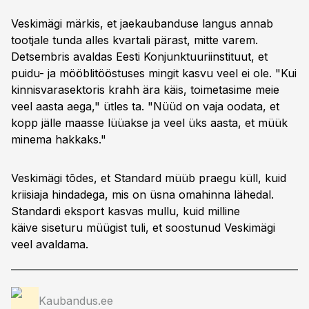
Veskimägi märkis, et jaekaubanduse langus annab
tootjale tunda alles kvartali pärast, mitte varem.
Detsembris avaldas Eesti Konjunktuuriinstituut, et
puidu- ja mööblitööstuses mingit kasvu veel ei ole. "Kui
kinnisvarasektoris krahh ära käis, toimetasime meie
veel aasta aega," ütles ta. "Nüüd on vaja oodata, et
kopp jälle maasse lüüakse ja veel üks aasta, et müük
minema hakkaks."
Veskimägi tõdes, et Standard müüb praegu küll, kuid
kriisiaja hindadega, mis on üsna omahinna lähedal.
Standardi eksport kasvas mullu, kuid milline
käive siseturu müügist tuli, et soostunud Veskimägi
veel avaldama.
Kaubandus.ee