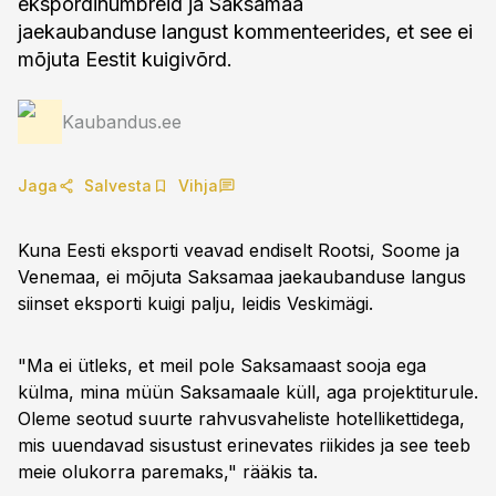
ekspordinumbreid ja Saksamaa
jaekaubanduse langust kommenteerides, et see ei
mõjuta Eestit kuigivõrd.
Kaubandus.ee
Jaga
Salvesta
Vihja
Kuna Eesti eksporti veavad endiselt Rootsi, Soome ja
Venemaa, ei mõjuta Saksamaa jaekaubanduse langus
siinset eksporti kuigi palju, leidis Veskimägi.
"Ma ei ütleks, et meil pole Saksamaast sooja ega
külma, mina müün Saksamaale küll, aga projektiturule.
Oleme seotud suurte rahvusvaheliste hotellikettidega,
mis uuendavad sisustust erinevates riikides ja see teeb
meie olukorra paremaks," rääkis ta.