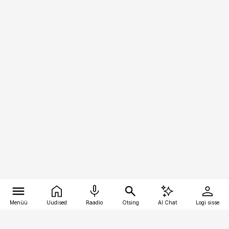
Menüü
Uudised
Raadio
Otsing
AI Chat
Logi sisse