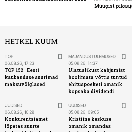
Müügist pikaaj
HETKEL KUUM
TOP
MAJANDUSTULEMUSED
06.08.26, 17:23
05.08.26, 14:37
TOP 152 | Eesti
Ulatuslikust kahjumist
kaubanduse suurimad
hoolimata võttis tuntud
maksuvõlglased
ehituspoeketi omanik
kopsaka dividendi
UUDISED
UUDISED
06.08.26, 10:28
05.08.26, 09:05
Konkurentsiamet
Kristiine keskuse
lõpetas suurte
omanik omandas