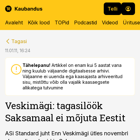
Telli
Avaleht
Kõik lood
TOPid
Podcastid
Videod
Üritus
cebook
cebook
Tagasi
Twitter)
Twitter)
11.01.11, 16:24
kedIn
kedIn
Tähelepanu!
Artikkel on enam kui 5 aastat vana
ning kuulub väljaande digitaalsesse arhiivi.
ail
ail
Väljaanne ei uuenda ega kaasajasta arhiveeritud
sisu, mistõttu võib olla vajalik kaasaegsete
k
k
allikatega tutvumine
Veskimägi: tagasilöök
Saksamaal ei mõjuta Eestit
ASi Standard juht Enn Veskimägi ütles novembri