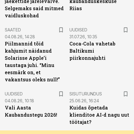
jaekettide järelevalve.
kaubanduskeskuse
Selgemaks said mitmed
Riias
vaidluskohad
SAATED
UUDISED
04.08.26, 14:28
31.07.26, 10:35
Piilmannid tõid
Coca-Cola vahetab
kahjumit näidanud
Baltikumi
Solarisse Apple’i
piirkonnajuhti
taustaga juhi. “Minu
eesmärk on, et
vakantsus oleks null!”
ST
UUDISED
SISUTURUNDUS
04.08.26, 10:18
25.06.26, 16:24
Vali Aasta
Kuidas õpetada
Kaubandustegu 2026!
klienditoe AI-d nagu uut
töötajat?