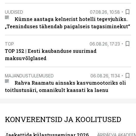
UUDISED
07.08.26, 10:58
Kümne aastaga kelnerist hotelli tegevjuhiks.
„Teeninduses tähendab paigalseis tagasiminekut“
TOP
06.08.26, 17:23
TOP 152 | Eesti kaubanduse suurimad
maksuvõlglased
MAJANDUSTULEMUSED
06.08.26, 11:34
Rahva Raamatu ainsaks kasvumootoriks oli
toitlustusäri, omanikult kaasati ka laenu
KONVERENTSID JA KOOLITUSED
Jaekettide külastusseminar 2026
ÄRIPÄEVA AKADEE