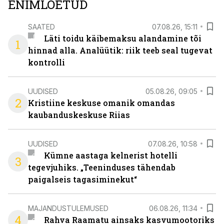
ENIMLOETUD
SAATED
07.08.26, 15:11
Läti toidu käibemaksu alandamine tõi
1
hinnad alla. Analüütik: riik teeb seal tugevat
kontrolli
UUDISED
05.08.26, 09:05
2
Kristiine keskuse omanik omandas
kaubanduskeskuse Riias
UUDISED
07.08.26, 10:58
Kümne aastaga kelnerist hotelli
3
tegevjuhiks. „Teeninduses tähendab
paigalseis tagasiminekut“
MAJANDUSTULEMUSED
06.08.26, 11:34
4
Rahva Raamatu ainsaks kasvumootoriks