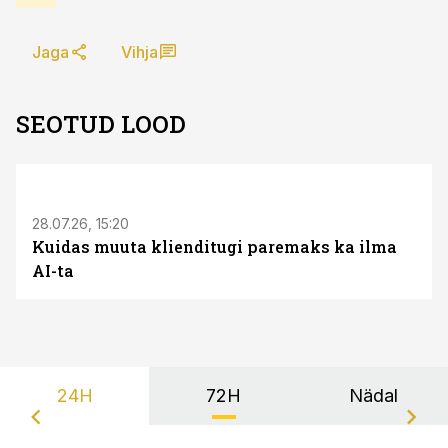
Jaga
Vihja
SEOTUD LOOD
ST
28.07.26, 15:20
Kuidas muuta klienditugi paremaks ka ilma
AI-ta
24H
72H
Nädal