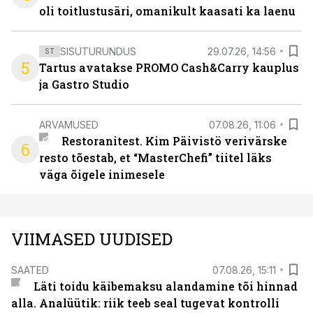
oli toitlustusäri, omanikult kaasati ka laenu
SISUTURUNDUS
29.07.26, 14:56
ST
5
Tartus avatakse PROMO Cash&Carry kauplus
ja Gastro Studio
ARVAMUSED
07.08.26, 11:06
Restoranitest. Kim Päivistö verivärske
6
resto tõestab, et “MasterChefi” tiitel läks
väga õigele inimesele
VIIMASED UUDISED
SAATED
07.08.26, 15:11
Läti toidu käibemaksu alandamine tõi hinnad
alla. Analüütik: riik teeb seal tugevat kontrolli