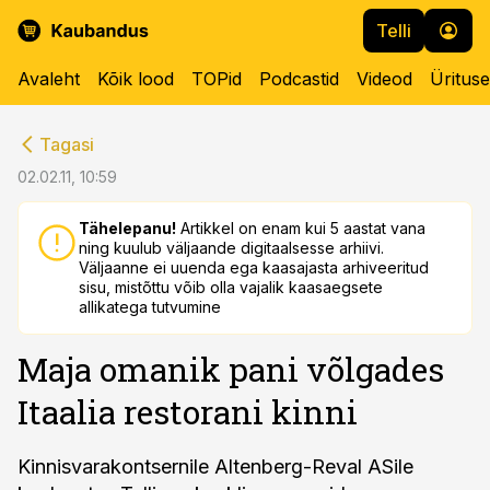
Telli
Avaleht
Kõik lood
TOPid
Podcastid
Videod
Üritus
cebook
cebook
Tagasi
Twitter)
Twitter)
02.02.11, 10:59
kedIn
kedIn
Tähelepanu!
Artikkel on enam kui 5 aastat vana
ning kuulub väljaande digitaalsesse arhiivi.
ail
ail
Väljaanne ei uuenda ega kaasajasta arhiveeritud
sisu, mistõttu võib olla vajalik kaasaegsete
k
k
allikatega tutvumine
Maja omanik pani võlgades
Itaalia restorani kinni
Kinnisvarakontsernile Altenberg-Reval ASile