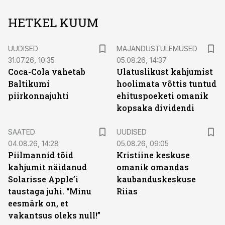
HETKEL KUUM
UUDISED
MAJANDUSTULEMUSED
31.07.26, 10:35
05.08.26, 14:37
Coca-Cola vahetab
Ulatuslikust kahjumist
Baltikumi
hoolimata võttis tuntud
piirkonnajuhti
ehituspoeketi omanik
kopsaka dividendi
SAATED
UUDISED
04.08.26, 14:28
05.08.26, 09:05
Piilmannid tõid
Kristiine keskuse
kahjumit näidanud
omanik omandas
Solarisse Apple’i
kaubanduskeskuse
taustaga juhi. “Minu
Riias
eesmärk on, et
vakantsus oleks null!”