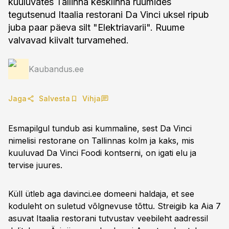
kuuluvates Tallinna kesklinna ruumides
tegutsenud Itaalia restorani Da Vinci uksel ripub
juba paar päeva silt "Elektriavarii". Ruume
valvavad kiivalt turvamehed.
Kaubandus.ee
Jaga
Salvesta
Vihja
Esmapilgul tundub asi kummaline, sest Da Vinci
nimelisi restorane on Tallinnas kolm ja kaks, mis
kuuluvad Da Vinci Foodi kontserni, on igati elu ja
tervise juures.
Küll ütleb aga davinci.ee domeeni haldaja, et see
koduleht on suletud võlgnevuse tõttu. Streigib ka Aia 7
asuvat Itaalia restorani tutvustav veebileht aadressil