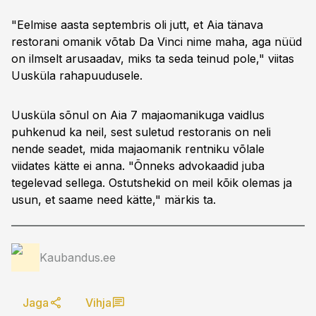
"Eelmise aasta septembris oli jutt, et Aia tänava
restorani omanik võtab Da Vinci nime maha, aga nüüd
on ilmselt arusaadav, miks ta seda teinud pole," viitas
Uusküla rahapuudusele.
Uusküla sõnul on Aia 7 majaomanikuga vaidlus
puhkenud ka neil, sest suletud restoranis on neli
nende seadet, mida majaomanik rentniku võlale
viidates kätte ei anna. "Õnneks advokaadid juba
tegelevad sellega. Ostutshekid on meil kõik olemas ja
usun, et saame need kätte," märkis ta.
Kaubandus.ee
Jaga
Vihja