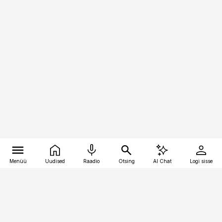
Menüü
Uudised
Raadio
Otsing
AI Chat
Logi sisse
Vana-Lõuna 39/1, 19094 Tallinn
(+372) 667 0111