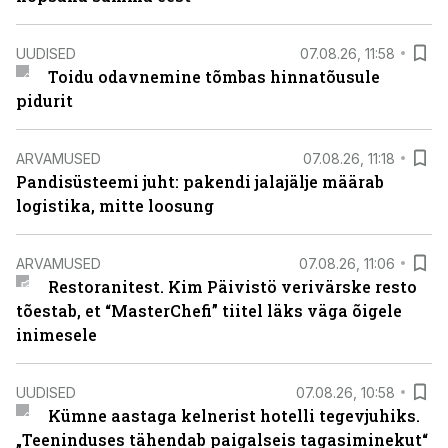
UUDISED
07.08.26, 11:58
Toidu odavnemine tõmbas hinnatõusule
pidurit
ARVAMUSED
07.08.26, 11:18
Pandisüsteemi juht: pakendi jalajälje määrab
logistika, mitte loosung
ARVAMUSED
07.08.26, 11:06
Restoranitest. Kim Päivistö verivärske resto
tõestab, et “MasterChefi” tiitel läks väga õigele
inimesele
UUDISED
07.08.26, 10:58
Kümne aastaga kelnerist hotelli tegevjuhiks.
„Teeninduses tähendab paigalseis tagasiminekut“