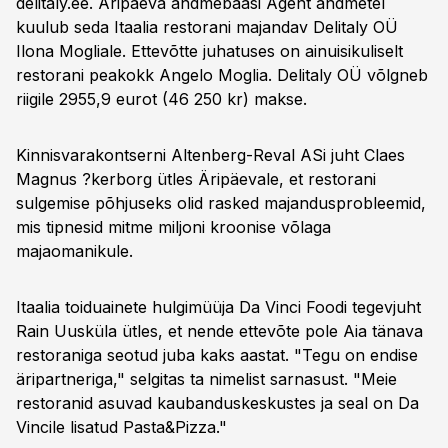
delitaly.ee. Äripäeva andmebaasi Agent andmetel
kuulub seda Itaalia restorani majandav Delitaly OÜ
Ilona Mogliale. Ettevõtte juhatuses on ainuisikuliselt
restorani peakokk Angelo Moglia. Delitaly OÜ võlgneb
riigile 2955,9 eurot (46 250 kr) makse.
Kinnisvarakontserni Altenberg-Reval ASi juht Claes
Magnus ?kerborg ütles Äripäevale, et restorani
sulgemise põhjuseks olid rasked majandusprobleemid,
mis tipnesid mitme miljoni kroonise võlaga
majaomanikule.
Itaalia toiduainete hulgimüüja Da Vinci Foodi tegevjuht
Rain Uusküla ütles, et nende ettevõte pole Aia tänava
restoraniga seotud juba kaks aastat. "Tegu on endise
äripartneriga," selgitas ta nimelist sarnasust. "Meie
restoranid asuvad kaubanduskeskustes ja seal on Da
Vincile lisatud Pasta&Pizza."