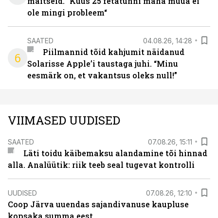
maitseid. “Kuus 25 fetatünni maha müüa ei
ole mingi probleem“
SAATED
04.08.26, 14:28
Piilmannid tõid kahjumit näidanud
6
Solarisse Apple’i taustaga juhi. “Minu
eesmärk on, et vakantsus oleks null!”
VIIMASED UUDISED
SAATED
07.08.26, 15:11
Läti toidu käibemaksu alandamine tõi hinnad
alla. Analüütik: riik teeb seal tugevat kontrolli
UUDISED
07.08.26, 12:10
Coop Järva uuendas sajandivanuse kaupluse
kopsaka summa eest