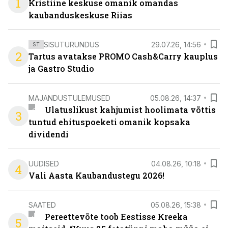
1
Kristiine keskuse omanik omandas
kaubanduskeskuse Riias
SISUTURUNDUS
29.07.26, 14:56
ST
2
Tartus avatakse PROMO Cash&Carry kauplus
ja Gastro Studio
MAJANDUSTULEMUSED
05.08.26, 14:37
Ulatuslikust kahjumist hoolimata võttis
3
tuntud ehituspoeketi omanik kopsaka
dividendi
UUDISED
04.08.26, 10:18
4
Vali Aasta Kaubandustegu 2026!
SAATED
05.08.26, 15:38
Pereettevõte toob Eestisse Kreeka
5