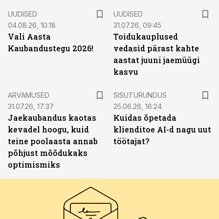
UUDISED
UUDISED
04.08.26, 10:18
31.07.26, 09:45
Vali Aasta
Toidukauplused
Kaubandustegu 2026!
vedasid pärast kahte
aastat juuni jaemüügi
kasvu
ST
ARVAMUSED
SISUTURUNDUS
31.07.26, 17:37
25.06.26, 16:24
Jaekaubandus kaotas
Kuidas õpetada
kevadel hoogu, kuid
klienditoe AI-d nagu uut
teine poolaasta annab
töötajat?
põhjust mõõdukaks
optimismiks