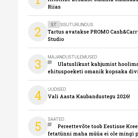
Riias
ST
SISUTURUNDUS
2
Tartus avatakse PROMO Cash&Carry
Studio
MAJANDUSTULEMUSED
3
Ulatuslikust kahjumist hoolima
ehituspoeketi omanik kopsaka div
UUDISED
4
Vali Aasta Kaubandustegu 2026!
SAATED
5
Pereettevõte toob Eestisse Kree
fetatünni maha müüa ei ole mingi 