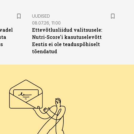
UUDISED
08.07.26, 11:00
vadel
Ettevõtlusliidud valitsusele:
sta
Nutri-Score'i kasutuselevõtt
ks
Eestis ei ole teaduspõhiselt
tõendatud