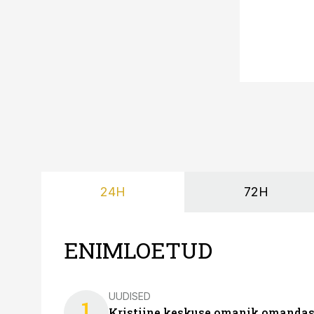
24H
72H
ENIMLOETUD
UUDISED
1
Kristiine keskuse omanik omanda