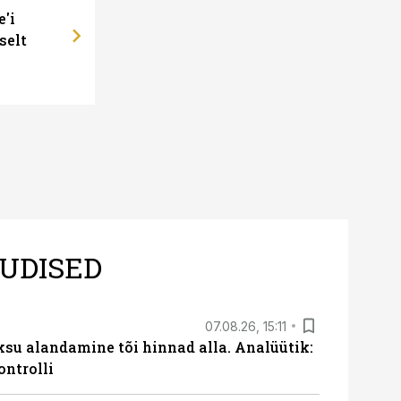
e'i
selt
UDISED
07.08.26, 15:11
ksu alandamine tõi hinnad alla. Analüütik:
ontrolli