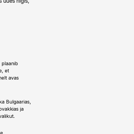
uues riigis,
 plaanib
, et
elt avas
ka Bulgaarias,
ovakkias ja
alikut.
le