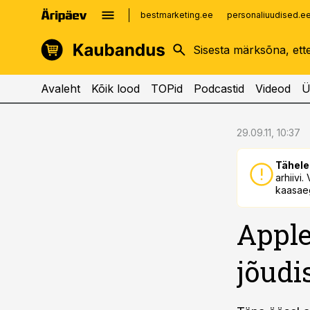
bestmarketing.ee
personaliuudised.e
kinnisvarauudised.ee
imelineajalugu.ee
logistikauudised.ee
imelineteadus.ee
Avaleht
Kõik lood
TOPid
Podcastid
Videod
Ü
cebook
cebook
29.09.11, 10:37
Twitter)
Twitter)
Tähele
kedIn
kedIn
arhiivi
kaasaeg
ail
ail
Apple
k
k
jõudi