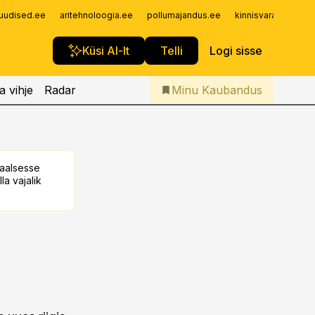
Iseteenindus
uudised.ee
aritehnoloogia.ee
pollumajandus.ee
kinnisvarauudised.
Telli Kaubandus
Küsi AI-lt
Telli
Logi sisse
a vihje
Radar
Minu Kaubandus
taalsesse
la vajalik