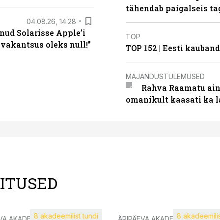
tähendab paigalseis t
04.08.26, 14:28
nud Solarisse Apple’i
TOP
 vakantsus oleks null!”
TOP 152 | Eesti kauba
MAJANDUSTULEMUSED
Rahva Raamatu ains
omanikult kaasati ka 
LITUSED
8 akadeemilist tundi
8 akadeemilis
VA AKADEEMIA
ÄRIPÄEVA AKADEEMIA