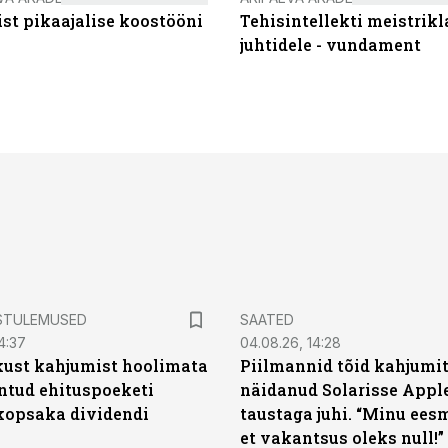
st pikaajalise koostööni
Tehisintellekti meistrikl
juhtidele - vundament
STULEMUSED
SAATED
4:37
04.08.26, 14:28
kust kahjumist hoolimata
Piilmannid tõid kahjumi
untud ehituspoeketi
näidanud Solarisse Apple
opsaka dividendi
taustaga juhi. “Minu ees
et vakantsus oleks null!”