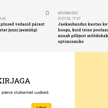
ARVAMUSED
9:45
31.07.26, 17:37
plused vedasid pärast
Jaekaubandus kaotas ke
stat juuni jaemüügi
hoogu, kuid teine poolaa
annab põhjust mõõduka
optimismiks
KIRJAGA
ti päeva olulisemad uudised.
Liitun