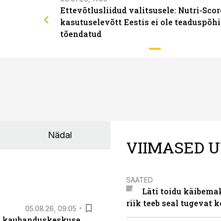
Ettevõtlusliidud valitsusele: Nutri-Scor
kasutuselevõtt Eestis ei ole teaduspõhi
tõendatud
Nädal
VIIMASED U
SAATED
Läti toidu käibema
riik teeb seal tugevat k
05.08.26, 09:05
s kaubanduskeskuse