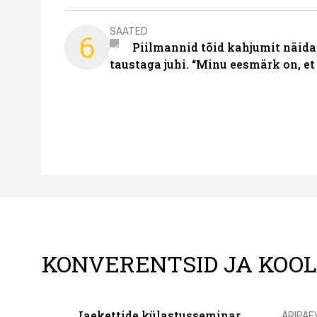
SAATED
6
Piilmannid tõid kahjumit näida
taustaga juhi. “Minu eesmärk on, et
KONVERENTSID JA KOO
Jaekettide külastusseminar
ÄRIPÄE