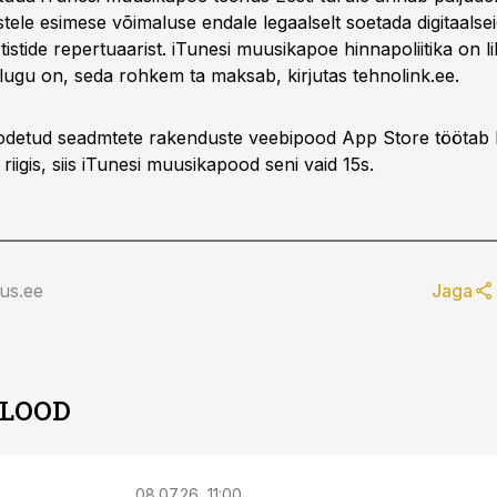
tele esimese võimaluse endale legaalselt soetada digitaalse
stide repertuaarist. iTunesi muusikapoe hinnapoliitika on l
ugu on, seda rohkem ta maksab, kirjutas tehnolink.ee.
oodetud seadmtete rakenduste veebipood App Store töötab 
riigis, siis iTunesi muusikapood seni vaid 15s.
us.ee
Jaga
 LOOD
08.07.26, 11:00