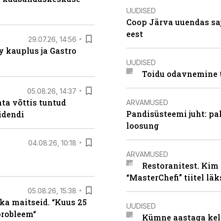
UUDISED
Coop Järva uuendas s
eest
29.07.26, 14:56
 kauplus ja Gastro
UUDISED
Toidu odavnemine 
05.08.26, 14:37
ta võttis tuntud
ARVAMUSED
Pandisüsteemi juht: pak
idendi
loosung
04.08.26, 10:18
ARVAMUSED
Restoranitest. Kim 
“MasterChefi” tiitel lä
05.08.26, 15:38
ka maitseid. “Kuus 25
UUDISED
probleem“
Kümne aastaga keln