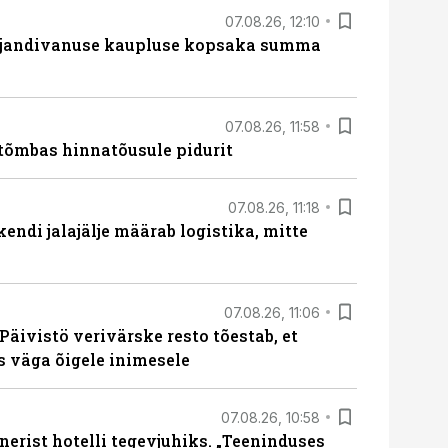
07.08.26, 12:10
ajandivanuse kaupluse kopsaka summa
07.08.26, 11:58
tõmbas hinnatõusule pidurit
07.08.26, 11:18
endi jalajälje määrab logistika, mitte
07.08.26, 11:06
Päivistö verivärske resto tõestab, et
ks väga õigele inimesele
07.08.26, 10:58
erist hotelli tegevjuhiks. „Teeninduses