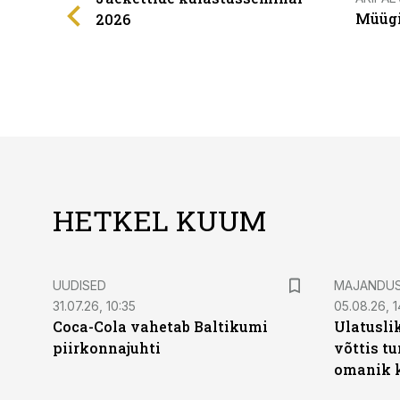
Müügi
2026
HETKEL KUUM
UUDISED
MAJANDU
31.07.26, 10:35
05.08.26, 1
Coca-Cola vahetab Baltikumi
Ulatusli
piirkonnajuhti
võttis t
omanik k