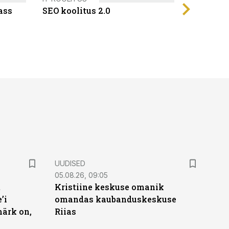
ass
SEO koolitus 2.0
UUDISED
05.08.26, 09:05
t
Kristiine keskuse omanik
’i
omandas kaubanduskeskuse
märk on,
Riias