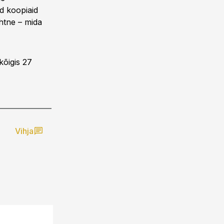
id koopiaid
ihtne – mida
kõigis 27
Vihja