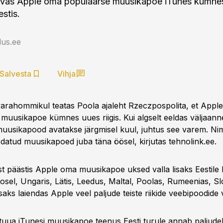
vas Apple oma populaarse muusikapoe iTunes kümnes 
stis.
us.ee
Salvesta
Vihja
rahommikul teatas Poola ajaleht Rzeczpospolita, et Apple
 muusikapoe kümnes uues riigis. Kui algselt eeldas väljaanne
uusikapood avatakse järgmisel kuul, juhtus see varem. Nim
atud muusikapoed juba täna öösel, kirjutas tehnolink.ee.
st päästis Apple oma muusikapoe uksed valla lisaks Eestile 
osel, Ungaris, Lätis, Leedus, Maltal, Poolas, Rumeenias, Sl
saks laiendas Apple veel paljude teiste riikide veebipoodide v
 tuua iTunesi muusikapoe teenus Eesti turule annab paljude