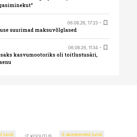
agasiminekut“
06.08.26, 17:23
nduse suurimad maksuvõlglased
06.08.26, 11:34
aks kasvumootoriks oli toitlustusäri,
laenu
t tundi
6 akadeemilist tundi
Müügijuh
IT KOOLITUS