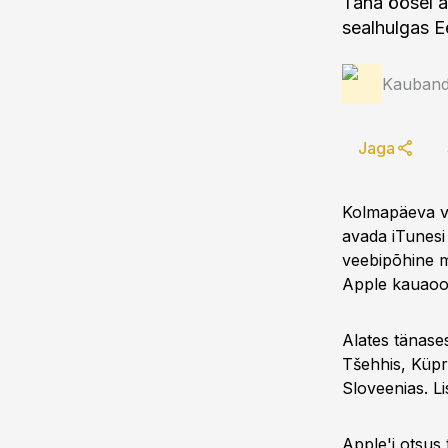
Täna öösel a
sealhulgas Ee
Kauband
Jaga
Kolmapäeva va
avada iTunesi
veebipõhine m
Apple kauaood
Alates tänase
Tšehhis, Küpr
Sloveenias. Li
Apple'i otsus