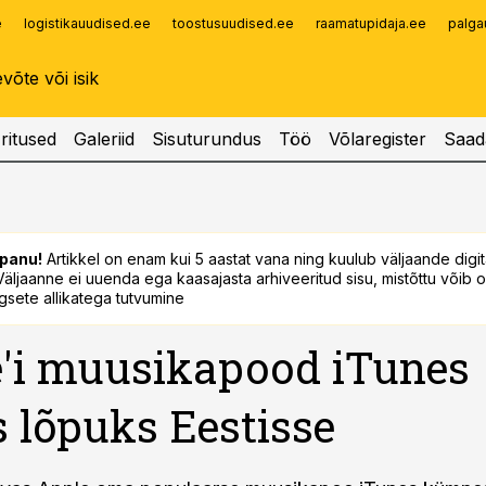
e
logistikauudised.ee
toostusuudised.ee
raamatupidaja.ee
palga
Infopank
Radar
ritused
Galeriid
Sisuturundus
Töö
Võlaregister
Saad
panu!
Artikkel on enam kui 5 aastat vana ning kuulub väljaande digi
. Väljaanne ei uuenda ega kaasajasta arhiveeritud sisu, mistõttu võib ol
sete allikatega tutvumine
'i muusikapood iTunes
s lõpuks Eestisse