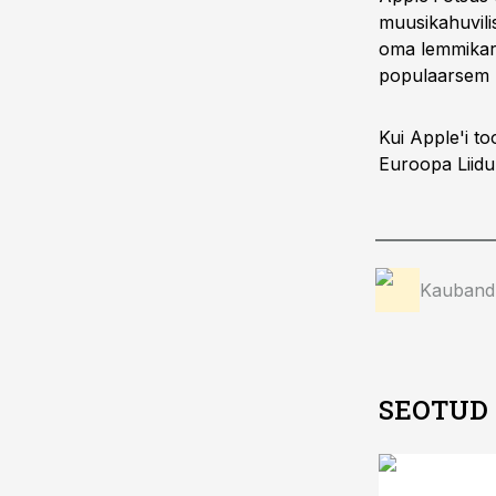
muusikahuvilis
oma lemmikarti
populaarsem l
Kui Apple'i t
Euroopa Liidu 
Kauband
SEOTUD