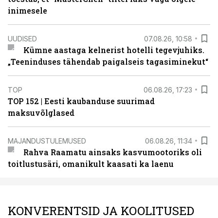
inimesele
UUDISED
07.08.26, 10:58
Kümne aastaga kelnerist hotelli tegevjuhiks.
„Teeninduses tähendab paigalseis tagasiminekut“
TOP
06.08.26, 17:23
TOP 152 | Eesti kaubanduse suurimad
maksuvõlglased
MAJANDUSTULEMUSED
06.08.26, 11:34
Rahva Raamatu ainsaks kasvumootoriks oli
toitlustusäri, omanikult kaasati ka laenu
KONVERENTSID JA KOOLITUSED