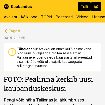
Telli
Avaleht
Kõik lood
TOPid
Podcastid
Videod
Üritus
cebook
cebook
Tagasi
Twitter)
Twitter)
04.01.12, 16:55
kedIn
kedIn
Tähelepanu!
Artikkel on enam kui 5 aastat vana
ning kuulub väljaande digitaalsesse arhiivi.
ail
ail
Väljaanne ei uuenda ega kaasajasta arhiveeritud
sisu, mistõttu võib olla vajalik kaasaegsete
k
k
allikatega tutvumine
FOTO: Pealinna kerkib uusi
kaubanduskeskusi
Peagi võib näha Tallinnas ja lähiümbruses