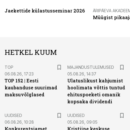
Jaekettide külastusseminar 2026
ÄRIPÄEVA AKADEE
Müügist pikaaj
HETKEL KUUM
TOP
MAJANDUSTULEMUSED
06.08.26, 17:23
05.08.26, 14:37
TOP 152 | Eesti
Ulatuslikust kahjumist
kaubanduse suurimad
hoolimata võttis tuntud
maksuvõlglased
ehituspoeketi omanik
kopsaka dividendi
UUDISED
UUDISED
06.08.26, 10:28
05.08.26, 09:05
Konkurentsiamet
Kristiine keskuse