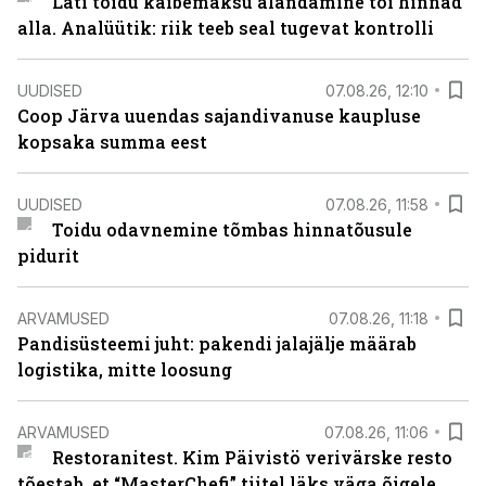
Läti toidu käibemaksu alandamine tõi hinnad
alla. Analüütik: riik teeb seal tugevat kontrolli
UUDISED
07.08.26, 12:10
Coop Järva uuendas sajandivanuse kaupluse
kopsaka summa eest
UUDISED
07.08.26, 11:58
Toidu odavnemine tõmbas hinnatõusule
pidurit
ARVAMUSED
07.08.26, 11:18
Pandisüsteemi juht: pakendi jalajälje määrab
logistika, mitte loosung
ARVAMUSED
07.08.26, 11:06
Restoranitest. Kim Päivistö verivärske resto
tõestab, et “MasterChefi” tiitel läks väga õigele