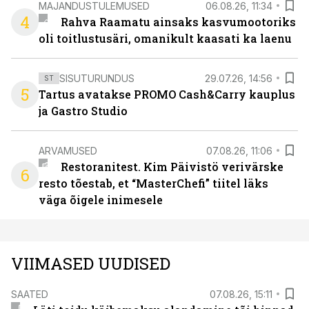
MAJANDUSTULEMUSED
06.08.26, 11:34
4
Rahva Raamatu ainsaks kasvumootoriks
oli toitlustusäri, omanikult kaasati ka laenu
SISUTURUNDUS
29.07.26, 14:56
ST
5
Tartus avatakse PROMO Cash&Carry kauplus
ja Gastro Studio
ARVAMUSED
07.08.26, 11:06
Restoranitest. Kim Päivistö verivärske
6
resto tõestab, et “MasterChefi” tiitel läks
väga õigele inimesele
VIIMASED UUDISED
SAATED
07.08.26, 15:11