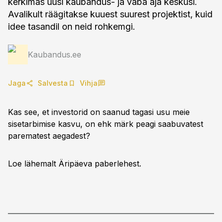
kerkimas uusi kaubandus- ja vaba aja keskusi.
Avalikult räägitakse kuuest suurest projektist, kuid
idee tasandil on neid rohkemgi.
Kaubandus.ee
Jaga
Salvesta
Vihja
Kas see, et investorid on saanud tagasi usu meie
sisetarbimise kasvu, on ehk märk peagi saabuvatest
parematest aegadest?
Loe lähemalt Äripäeva paberlehest.