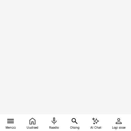
Menüü
Uudised
Raadio
Otsing
AI Chat
Logi sisse