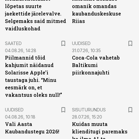
lõpetas suurte
omanik omandas
jaekettide järelevalve.
kaubanduskeskuse
Selgemaks said mitmed
Riias
vaidluskohad
SAATED
UUDISED
04.08.26, 14:28
31.07.26, 10:35
Piilmannid tõid
Coca-Cola vahetab
kahjumit näidanud
Baltikumi
Solarisse Apple’i
piirkonnajuhti
taustaga juhi. “Minu
eesmärk on, et
vakantsus oleks null!”
ST
UUDISED
SISUTURUNDUS
04.08.26, 10:18
28.07.26, 15:20
Vali Aasta
Kuidas muuta
Kaubandustegu 2026!
klienditugi paremaks
ka ilma AI-ta