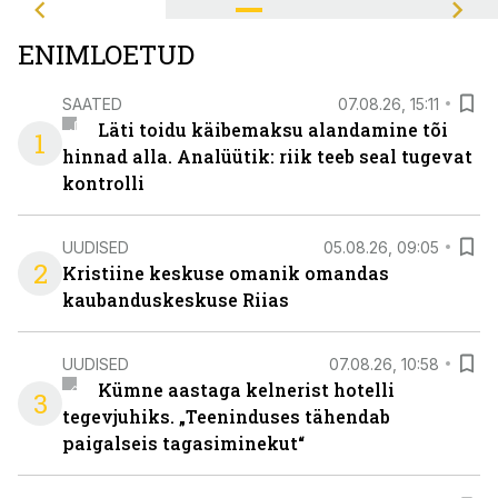
ENIMLOETUD
SAATED
07.08.26, 15:11
Läti toidu käibemaksu alandamine tõi
1
hinnad alla. Analüütik: riik teeb seal tugevat
kontrolli
UUDISED
05.08.26, 09:05
2
Kristiine keskuse omanik omandas
kaubanduskeskuse Riias
UUDISED
07.08.26, 10:58
Kümne aastaga kelnerist hotelli
3
tegevjuhiks. „Teeninduses tähendab
paigalseis tagasiminekut“