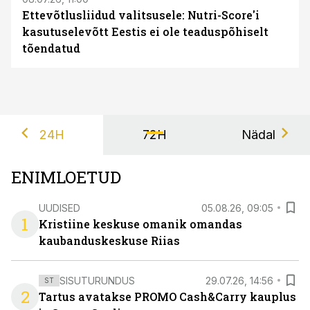
Ettevõtlusliidud valitsusele: Nutri-Score'i
kasutuselevõtt Eestis ei ole teaduspõhiselt
tõendatud
24H
72H
Nädal
ENIMLOETUD
UUDISED
05.08.26, 09:05
1
Kristiine keskuse omanik omandas
kaubanduskeskuse Riias
SISUTURUNDUS
29.07.26, 14:56
ST
2
Tartus avatakse PROMO Cash&Carry kauplus