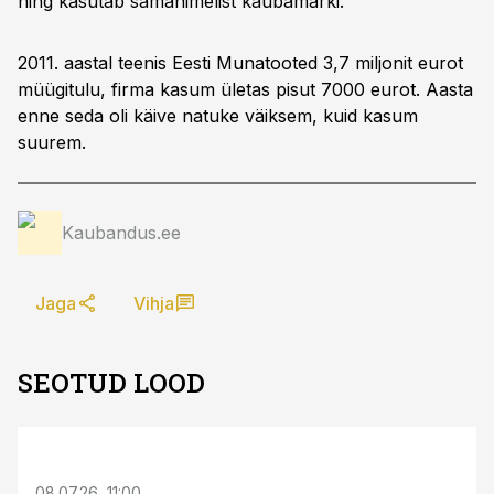
ning kasutab samanimelist kaubamärki.
2011. aastal teenis Eesti Munatooted 3,7 miljonit eurot
müügitulu, firma kasum ületas pisut 7000 eurot. Aasta
enne seda oli käive natuke väiksem, kuid kasum
suurem.
Kaubandus.ee
Jaga
Vihja
SEOTUD LOOD
08.07.26, 11:00