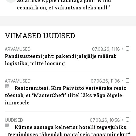
Solarisse Apple’i taustaga juhi. “Minu
eesmärk on, et vakantsus oleks null!”
VIIMASED UUDISED
ARVAMUSED
07.08.26, 11:18
Pandisüsteemi juht: pakendi jalajälje määrab
logistika, mitte loosung
ARVAMUSED
07.08.26, 11:06
Restoranitest. Kim Päivistö verivärske resto
tõestab, et “MasterChefi” tiitel läks väga õigele
inimesele
UUDISED
07.08.26, 10:58
Kümne aastaga kelnerist hotelli tegevjuhiks.
„Teeninduses tähendab paigalseis tagasiminekut“