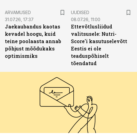
ARVAMUSED
UUDISED
31.07.26, 17:37
08.07.26, 11:00
Jaekaubandus kaotas
Ettevõtlusliidud
kevadel hoogu, kuid
valitsusele: Nutri-
teine poolaasta annab
Score'i kasutuselevõtt
põhjust mõõdukaks
Eestis ei ole
optimismiks
teaduspõhiselt
tõendatud