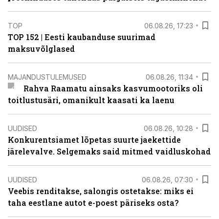
TOP
06.08.26, 17:23
TOP 152 | Eesti kaubanduse suurimad
maksuvõlglased
MAJANDUSTULEMUSED
06.08.26, 11:34
Rahva Raamatu ainsaks kasvumootoriks oli
toitlustusäri, omanikult kaasati ka laenu
UUDISED
06.08.26, 10:28
Konkurentsiamet lõpetas suurte jaekettide
järelevalve. Selgemaks said mitmed vaidluskohad
UUDISED
06.08.26, 07:30
Veebis renditakse, salongis ostetakse: miks ei
taha eestlane autot e-poest päriseks osta?