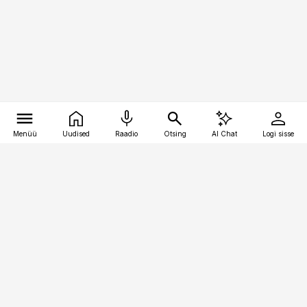
Menüü
Uudised
Raadio
Otsing
AI Chat
Logi sisse
Vana-Lõuna 39/1, 19094 Tallinn
(+372) 667 0111
kaubandus@kaubandus.ee
Telli
Reklaam
Firmast