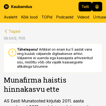
Telli
Avaleht
Kõik lood
TOPid
Podcastid
Videod
Üritus
cebook
cebook
Tagasi
Twitter)
Twitter)
08.04.12, 11:55
kedIn
kedIn
Tähelepanu!
Artikkel on enam kui 5 aastat vana
ning kuulub väljaande digitaalsesse arhiivi.
ail
ail
Väljaanne ei uuenda ega kaasajasta arhiveeritud
sisu, mistõttu võib olla vajalik kaasaegsete
k
k
allikatega tutvumine
Munafirma haistis
hinnakasvu ette
AS Eesti Munatooted kirjutab 2011. aasta