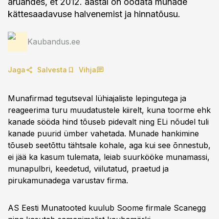
aruandes, et 2012. aastal on oodata munade
kättesaadavuse halvenemist ja hinnatõusu.
Kaubandus.ee
Jaga
Salvesta
Vihja
Munafirmad tegutseval lühiajaliste lepingutega ja
reageerima turu muudatustele kiirelt, kuna toorme ehk
kanade sööda hind tõuseb pidevalt ning ELi nõudel tuli
kanade puurid ümber vahetada. Munade hankimine
tõuseb seetõttu tähtsale kohale, aga kui see õnnestub,
ei jää ka kasum tulemata, leiab suurkööke munamassi,
munapulbri, keedetud, viilutatud, praetud ja
pirukamunadega varustav firma.
AS Eesti Munatooted kuulub Soome firmale Scanegg