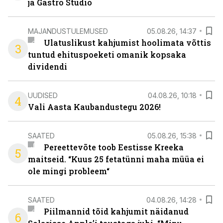
ja Gastro Studio
MAJANDUSTULEMUSED
05.08.26, 14:37
Ulatuslikust kahjumist hoolimata võttis
3
tuntud ehituspoeketi omanik kopsaka
dividendi
UUDISED
04.08.26, 10:18
4
Vali Aasta Kaubandustegu 2026!
SAATED
05.08.26, 15:38
Pereettevõte toob Eestisse Kreeka
5
maitseid. “Kuus 25 fetatünni maha müüa ei
ole mingi probleem“
SAATED
04.08.26, 14:28
Piilmannid tõid kahjumit näidanud
6