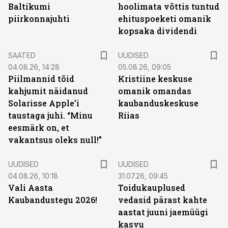
Baltikumi
hoolimata võttis tuntud
piirkonnajuhti
ehituspoeketi omanik
kopsaka dividendi
SAATED
UUDISED
04.08.26, 14:28
05.08.26, 09:05
Piilmannid tõid
Kristiine keskuse
kahjumit näidanud
omanik omandas
Solarisse Apple’i
kaubanduskeskuse
taustaga juhi. “Minu
Riias
eesmärk on, et
vakantsus oleks null!”
UUDISED
UUDISED
04.08.26, 10:18
31.07.26, 09:45
Vali Aasta
Toidukauplused
Kaubandustegu 2026!
vedasid pärast kahte
aastat juuni jaemüügi
kasvu