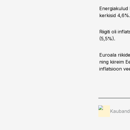
Energiakulud 
kerkisid 4,6%
Riigiti oli in
(5,5%).
Euroala riikid
ning kiireim E
inflatsioon ve
Kauband