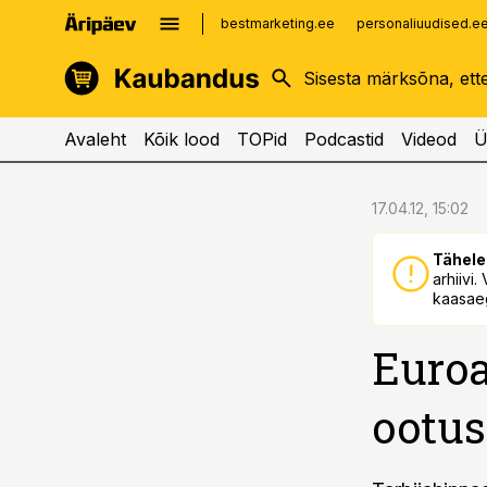
bestmarketing.ee
personaliuudised.e
kinnisvarauudised.ee
imelineajalugu.ee
logistikauudised.ee
imelineteadus.ee
Avaleht
Kõik lood
TOPid
Podcastid
Videod
Ü
cebook
cebook
17.04.12, 15:02
Twitter)
Twitter)
Tähele
kedIn
kedIn
arhiivi
kaasaeg
ail
ail
Euroa
k
k
ootus