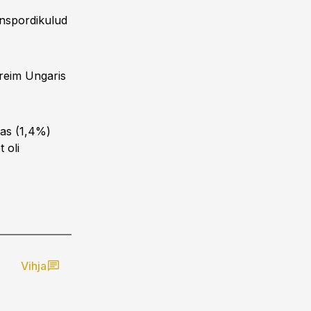
anspordikulud
iireim Ungaris
kas (1,4%)
 oli
Vihja