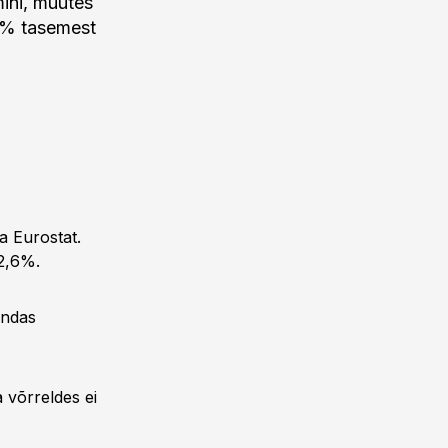
mini, muutes
2% tasemest
a Eurostat.
 2,6%.
endas
 võrreldes ei