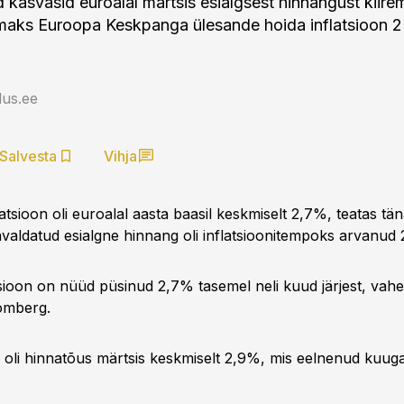
d kasvasid euroalal märtsis esialgsest hinnangust kiire
emaks Euroopa Keskpanga ülesande hoida inflatsioon 
us.ee
Salvesta
Vihja
atsioon oli euroalal aasta baasil keskmiselt 2,7%, teatas tän
avaldatud esialgne hinnang oli inflatsioonitempoks arvanud
tsioon on nüüd püsinud 2,7% tasemel neli kuud järjest, vah
omberg.
a oli hinnatõus märtsis keskmiselt 2,9%, mis eelnenud kuuga