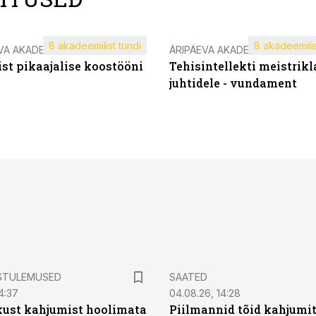
8 akadeemilist tundi
8 akadeemilis
VA AKADEEMIA
ÄRIPÄEVA AKADEEMIA
st pikaajalise koostööni
Tehisintellekti meistrikl
juhtidele - vundament
STULEMUSED
SAATED
4:37
04.08.26, 14:28
kust kahjumist hoolimata
Piilmannid tõid kahjumi