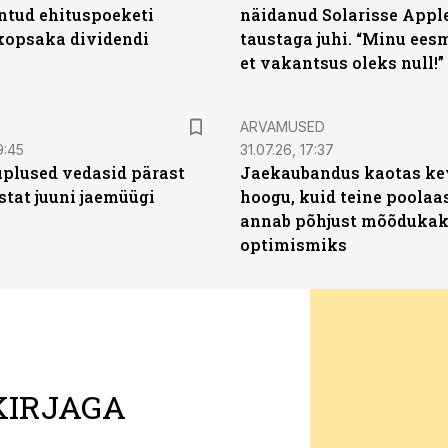
untud ehituspoeketi
näidanud Solarisse Apple
opsaka dividendi
taustaga juhi. “Minu ees
et vakantsus oleks null!”
ARVAMUSED
9:45
31.07.26, 17:37
plused vedasid pärast
Jaekaubandus kaotas ke
stat juuni jaemüügi
hoogu, kuid teine poolaa
annab põhjust mõõduka
optimismiks
KIRJAGA