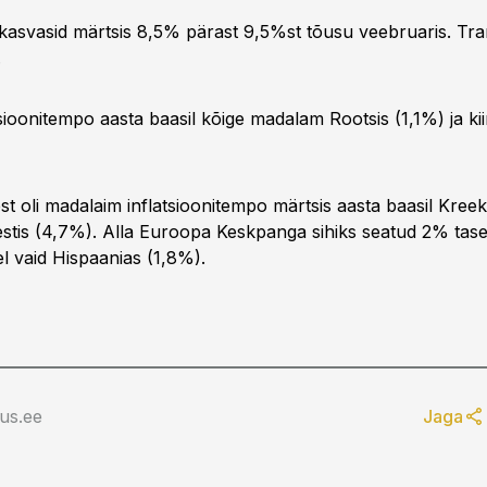
kasvasid märtsis 8,5% pärast 9,5%st tõusu veebruaris. Tr
.
flatsioonitempo aasta baasil kõige madalam Rootsis (1,1%) ja k
est oli madalaim inflatsioonitempo märtsis aasta baasil Kree
estis (4,7%). Alla Euroopa Keskpanga sihiks seatud 2% taset
el vaid Hispaanias (1,8%).
us.ee
Jaga