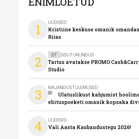
ENIMLOETUD
UUDISED
1
Kristiine keskuse omanik omanda
Riias
ST
SISUTURUNDUS
2
Tartus avatakse PROMO Cash&Carry
Studio
MAJANDUSTULEMUSED
3
Ulatuslikust kahjumist hoolima
ehituspoeketi omanik kopsaka div
UUDISED
4
Vali Aasta Kaubandustegu 2026!