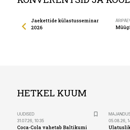
Jaekettide külastusseminar
ÄRIPÄE
Müügi
2026
HETKEL KUUM
UUDISED
MAJANDU
31.07.26, 10:35
05.08.26, 1
Coca-Cola vahetab Baltikumi
Ulatusli