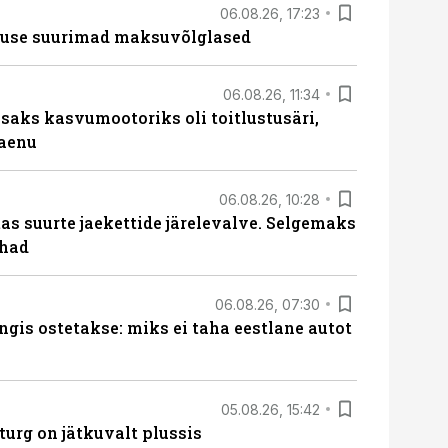
06.08.26, 17:23
nduse suurimad maksuvõlglased
06.08.26, 11:34
aks kasvumootoriks oli toitlustusäri,
laenu
06.08.26, 10:28
s suurte jaekettide järelevalve. Selgemaks
ohad
06.08.26, 07:30
ngis ostetakse: miks ei taha eestlane autot
05.08.26, 15:42
turg on jätkuvalt plussis