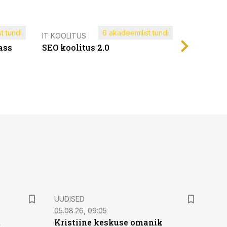
t tundi
6 akadeemilist tundi
Müügijuh
IT KOOLITUS
ass
SEO koolitus 2.0
UUDISED
05.08.26, 09:05
t
Kristiine keskuse omanik