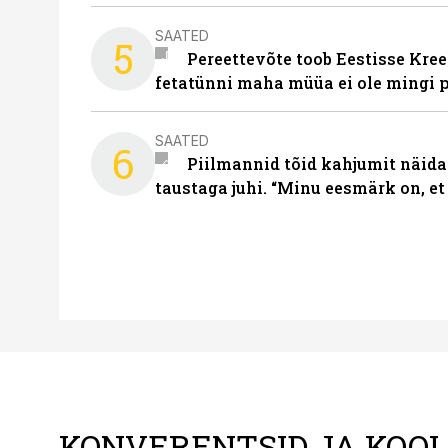
SAATED
5
Pereettevõte toob Eestisse Kree
fetatünni maha müüa ei ole mingi 
SAATED
6
Piilmannid tõid kahjumit näida
taustaga juhi. “Minu eesmärk on, et
KONVERENTSID JA KOO