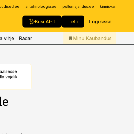
Iseteenindus
uudised.ee
aritehnoloogia.ee
pollumajandus.ee
kinnisvarauudised.
Telli Kaubandus
Küsi AI-lt
Telli
Logi sisse
a vihje
Radar
Minu Kaubandus
taalsesse
la vajalik
le