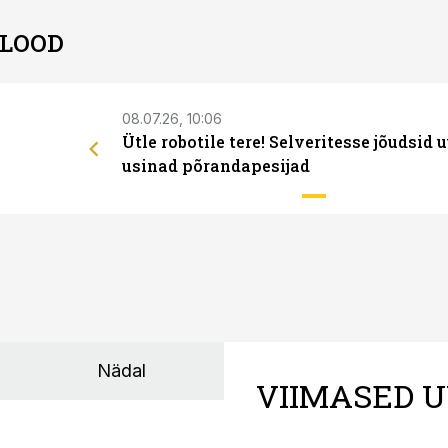
 LOOD
08.07.26, 10:06
Ütle robotile tere! Selveritesse jõudsid 
usinad põrandapesijad
Nädal
VIIMASED U