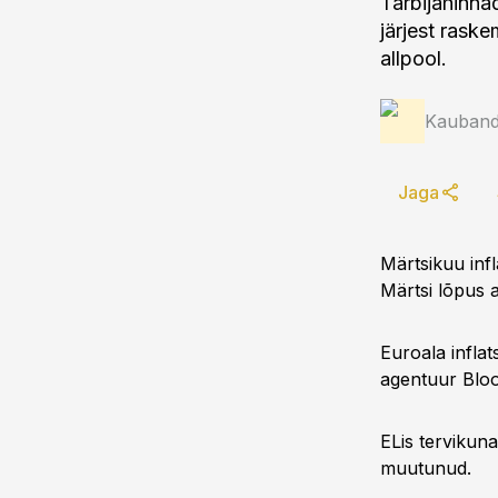
Tarbijahinna
järjest rask
allpool.
Kauband
Jaga
Märtsikuu infl
Märtsi lõpus 
Euroala infla
agentuur Blo
ELis tervikun
muutunud.