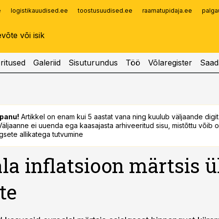
e
logistikauudised.ee
toostusuudised.ee
raamatupidaja.ee
palga
Infopank
Radar
ritused
Galeriid
Sisuturundus
Töö
Võlaregister
Saad
panu!
Artikkel on enam kui 5 aastat vana ning kuulub väljaande digi
. Väljaanne ei uuenda ega kaasajasta arhiveeritud sisu, mistõttu võib ol
sete allikatega tutvumine
la inflatsioon märtsis ü
te