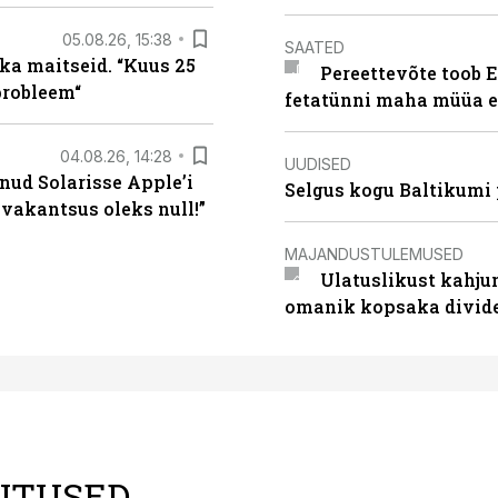
05.08.26, 15:38
SAATED
ka maitseid. “Kuus 25
Pereettevõte toob E
probleem“
fetatünni maha müüa ei
04.08.26, 14:28
UUDISED
nud Solarisse Apple’i
Selgus kogu Baltikumi
 vakantsus oleks null!”
MAJANDUSTULEMUSED
Ulatuslikust kahju
omanik kopsaka divid
LITUSED