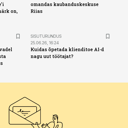
’i
omandas kaubanduskeskuse
märk on,
Riias
ST
SISUTURUNDUS
25.06.26, 16:24
vadel
Kuidas õpetada klienditoe AI-d
sta
nagu uut töötajat?
ks