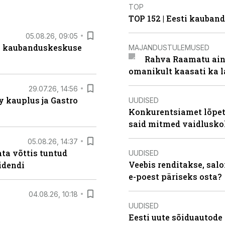
TOP
TOP 152 | Eesti kauba
05.08.26, 09:05
s kaubanduskeskuse
MAJANDUSTULEMUSED
Rahva Raamatu ains
omanikult kaasati ka 
29.07.26, 14:56
 kauplus ja Gastro
UUDISED
Konkurentsiamet lõpeta
said mitmed vaidlusk
05.08.26, 14:37
ta võttis tuntud
UUDISED
Veebis renditakse, salo
idendi
e-poest päriseks osta?
04.08.26, 10:18
UUDISED
Eesti uute sõiduautode 