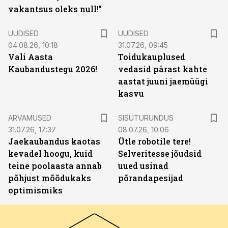
vakantsus oleks null!”
UUDISED
UUDISED
04.08.26, 10:18
31.07.26, 09:45
Vali Aasta
Toidukauplused
Kaubandustegu 2026!
vedasid pärast kahte
aastat juuni jaemüügi
kasvu
ST
ARVAMUSED
SISUTURUNDUS
31.07.26, 17:37
08.07.26, 10:06
Jaekaubandus kaotas
Ütle robotile tere!
kevadel hoogu, kuid
Selveritesse jõudsid
teine poolaasta annab
uued usinad
põhjust mõõdukaks
põrandapesijad
optimismiks