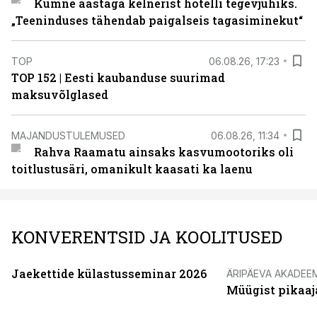
Kümne aastaga kelnerist hotelli tegevjuhiks.
„Teeninduses tähendab paigalseis tagasiminekut“
TOP
06.08.26, 17:23
TOP 152 | Eesti kaubanduse suurimad
maksuvõlglased
MAJANDUSTULEMUSED
06.08.26, 11:34
Rahva Raamatu ainsaks kasvumootoriks oli
toitlustusäri, omanikult kaasati ka laenu
KONVERENTSID JA KOOLITUSED
Jaekettide külastusseminar 2026
ÄRIPÄEVA AKADEE
Müügist pikaaj