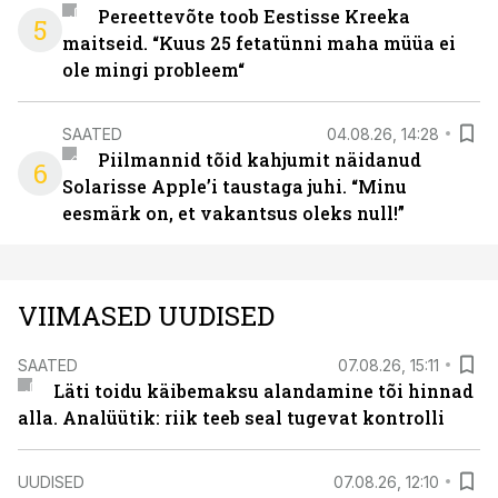
Pereettevõte toob Eestisse Kreeka
5
maitseid. “Kuus 25 fetatünni maha müüa ei
ole mingi probleem“
SAATED
04.08.26, 14:28
Piilmannid tõid kahjumit näidanud
6
Solarisse Apple’i taustaga juhi. “Minu
eesmärk on, et vakantsus oleks null!”
VIIMASED UUDISED
SAATED
07.08.26, 15:11
Läti toidu käibemaksu alandamine tõi hinnad
alla. Analüütik: riik teeb seal tugevat kontrolli
UUDISED
07.08.26, 12:10