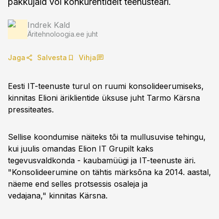
pakkujaid või konkurentidelt teenusteäri.
Indrek Kald
Äritehnoloogia.ee juht
Jaga
Salvesta
Vihja
Eesti IT-teenuste turul on ruumi konsolideerumiseks,
kinnitas Elioni äriklientide üksuse juht Tarmo Kärsna
pressiteates.
Sellise koondumise näiteks tõi ta mullusuvise tehingu,
kui juulis omandas Elion IT Grupilt kaks
tegevusvaldkonda - kaubamüügi ja IT-teenuste äri.
"Konsolideerumine on tähtis märksõna ka 2014. aastal,
näeme end selles protsessis osaleja ja
vedajana," kinnitas Kärsna.