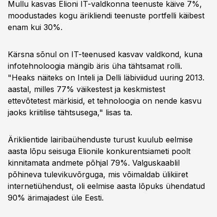
Mullu kasvas Elioni IT-valdkonna teenuste käive 7%,
moodustades kogu ärikliendi teenuste portfelli käibest
enam kui 30%.
Kärsna sõnul on IT-teenused kasvav valdkond, kuna
infotehnoloogia mängib äris üha tähtsamat rolli.
"Heaks näiteks on Inteli ja Delli läbiviidud uuring 2013.
aastal, milles 77% väikestest ja keskmistest
ettevõtetest märkisid, et tehnoloogia on nende kasvu
jaoks kriitilise tähtsusega," lisas ta.
Äriklientide lairibaühenduste turust kuulub eelmise
aasta lõpu seisuga Elionile konkurentsiameti poolt
kinnitamata andmete põhjal 79%. Valguskaablil
põhineva tulevikuvõrguga, mis võimaldab ülikiiret
internetiühendust, oli eelmise aasta lõpuks ühendatud
90% ärimajadest üle Eesti.