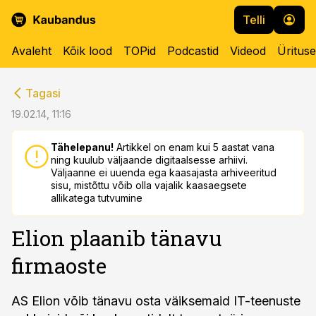
Telli
Avaleht
Kõik lood
TOPid
Podcastid
Videod
Üritus
cebook
cebook
Tagasi
Twitter)
Twitter)
19.02.14, 11:16
kedIn
kedIn
Tähelepanu!
Artikkel on enam kui 5 aastat vana
ning kuulub väljaande digitaalsesse arhiivi.
ail
ail
Väljaanne ei uuenda ega kaasajasta arhiveeritud
sisu, mistõttu võib olla vajalik kaasaegsete
k
k
allikatega tutvumine
Elion plaanib tänavu
firmaoste
AS Elion võib tänavu osta väiksemaid IT-teenuste