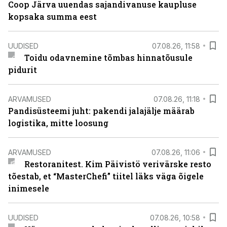
Coop Järva uuendas sajandivanuse kaupluse
kopsaka summa eest
UUDISED
07.08.26, 11:58
Toidu odavnemine tõmbas hinnatõusule
pidurit
ARVAMUSED
07.08.26, 11:18
Pandisüsteemi juht: pakendi jalajälje määrab
logistika, mitte loosung
ARVAMUSED
07.08.26, 11:06
Restoranitest. Kim Päivistö verivärske resto
tõestab, et “MasterChefi” tiitel läks väga õigele
inimesele
UUDISED
07.08.26, 10:58