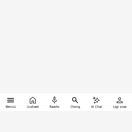
Menüü
Uudised
Raadio
Otsing
AI Chat
Logi sisse
Vana-Lõuna 39/1, 19094 Tallinn