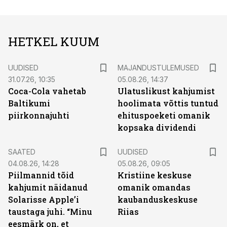
HETKEL KUUM
UUDISED
MAJANDUSTULEMUSED
31.07.26, 10:35
05.08.26, 14:37
Coca-Cola vahetab
Ulatuslikust kahjumist
Baltikumi
hoolimata võttis tuntud
piirkonnajuhti
ehituspoeketi omanik
kopsaka dividendi
SAATED
UUDISED
04.08.26, 14:28
05.08.26, 09:05
Piilmannid tõid
Kristiine keskuse
kahjumit näidanud
omanik omandas
Solarisse Apple’i
kaubanduskeskuse
taustaga juhi. “Minu
Riias
eesmärk on, et