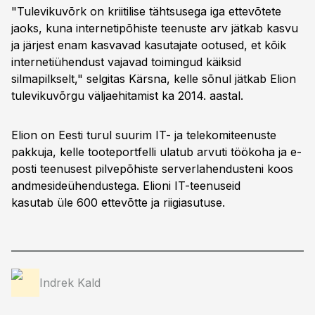
"Tulevikuvõrk on kriitilise tähtsusega iga ettevõtete
jaoks, kuna internetipõhiste teenuste arv jätkab kasvu
ja järjest enam kasvavad kasutajate ootused, et kõik
internetiühendust vajavad toimingud käiksid
silmapilkselt," selgitas Kärsna, kelle sõnul jätkab Elion
tulevikuvõrgu väljaehitamist ka 2014. aastal.
Elion on Eesti turul suurim IT- ja telekomiteenuste
pakkuja, kelle tooteportfelli ulatub arvuti töökoha ja e-
posti teenusest pilvepõhiste serverlahendusteni koos
andmesideühendustega. Elioni IT-teenuseid
kasutab üle 600 ettevõtte ja riigiasutuse.
Indrek Kald