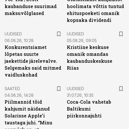
kaubanduse suurimad
hoolimata võttis tuntud
maksuvõlglased
ehituspoeketi omanik
kopsaka dividendi
UUDISED
UUDISED
06.08.26, 10:28
05.08.26, 09:05
Konkurentsiamet
Kristiine keskuse
lõpetas suurte
omanik omandas
jaekettide järelevalve.
kaubanduskeskuse
Selgemaks said mitmed
Riias
vaidluskohad
SAATED
UUDISED
04.08.26, 14:28
31.07.26, 10:35
Piilmannid tõid
Coca-Cola vahetab
kahjumit näidanud
Baltikumi
Solarisse Apple’i
piirkonnajuhti
taustaga juhi. “Minu