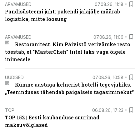
ARVAMUSED
07.08.26, 11:18
Pandisüsteemi juht: pakendi jalajälje määrab
logistika, mitte loosung
ARVAMUSED
07.08.26, 11:06
Restoranitest. Kim Päivistö verivärske resto
tõestab, et “MasterChefi” tiitel läks väga õigele
inimesele
UUDISED
07.08.26, 10:58
Kümne aastaga kelnerist hotelli tegevjuhiks.
„Teeninduses tähendab paigalseis tagasiminekut“
TOP
06.08.26, 17:23
TOP 152 | Eesti kaubanduse suurimad
maksuvõlglased