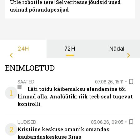
Ütle robotile tere! Selveritesse jõudsid uued
usinad põrandapesijad
24H
72H
Nädal
ENIMLOETUD
SAATED
07.08.26, 15:11
Läti toidu käibemaksu alandamine tõi
1
hinnad alla. Analüütik: riik teeb seal tugevat
kontrolli
UUDISED
05.08.26, 09:05
2
Kristiine keskuse omanik omandas
kaubanduskeskuse Riias