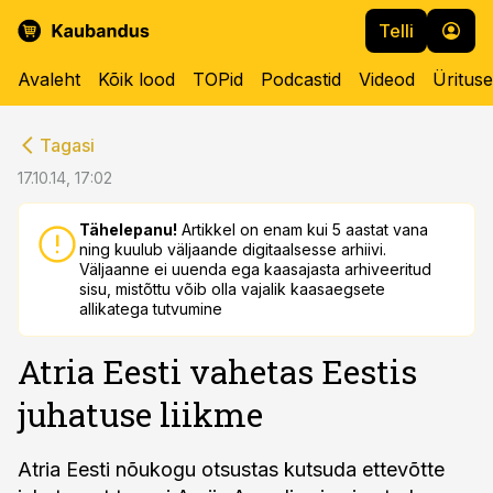
Telli
Avaleht
Kõik lood
TOPid
Podcastid
Videod
Üritus
cebook
cebook
Tagasi
Twitter)
Twitter)
17.10.14, 17:02
kedIn
kedIn
Tähelepanu!
Artikkel on enam kui 5 aastat vana
ning kuulub väljaande digitaalsesse arhiivi.
ail
ail
Väljaanne ei uuenda ega kaasajasta arhiveeritud
sisu, mistõttu võib olla vajalik kaasaegsete
k
k
allikatega tutvumine
Atria Eesti vahetas Eestis
juhatuse liikme
Atria Eesti nõukogu otsustas kutsuda ettevõtte