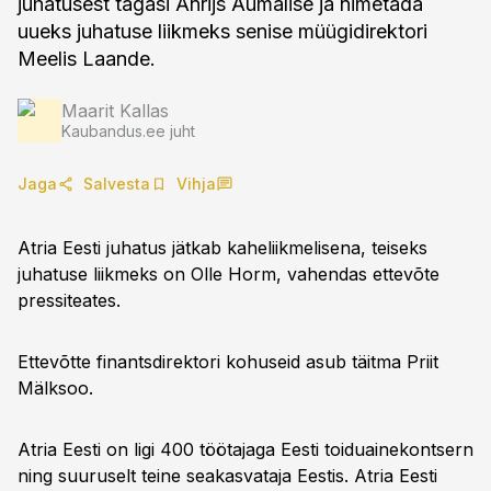
juhatusest tagasi Anrijs Aumalise ja nimetada
uueks juhatuse liikmeks senise müügidirektori
Meelis Laande.
Maarit Kallas
Kaubandus.ee juht
Jaga
Salvesta
Vihja
Atria Eesti juhatus jätkab kaheliikmelisena, teiseks
juhatuse liikmeks on Olle Horm, vahendas ettevõte
pressiteates.
Ettevõtte finantsdirektori kohuseid asub täitma Priit
Mälksoo.
Atria Eesti on ligi 400 töötajaga Eesti toiduainekontsern
ning suuruselt teine seakasvataja Eestis. Atria Eesti