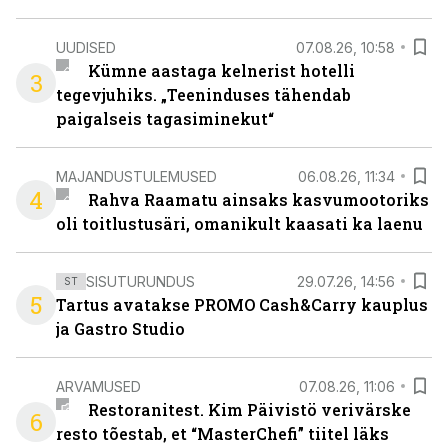
UUDISED
07.08.26, 10:58
Kümne aastaga kelnerist hotelli
3
tegevjuhiks. „Teeninduses tähendab
paigalseis tagasiminekut“
MAJANDUSTULEMUSED
06.08.26, 11:34
4
Rahva Raamatu ainsaks kasvumootoriks
oli toitlustusäri, omanikult kaasati ka laenu
SISUTURUNDUS
29.07.26, 14:56
ST
5
Tartus avatakse PROMO Cash&Carry kauplus
ja Gastro Studio
ARVAMUSED
07.08.26, 11:06
Restoranitest. Kim Päivistö verivärske
6
resto tõestab, et “MasterChefi” tiitel läks