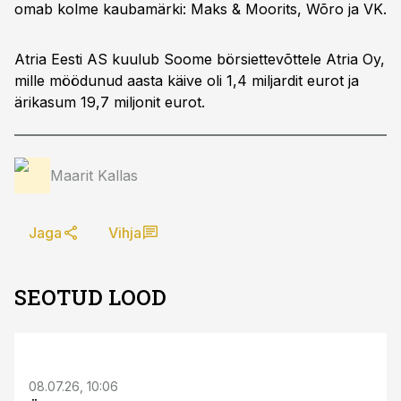
omab kolme kaubamärki: Maks & Moorits, Wõro ja VK.
Atria Eesti AS kuulub Soome börsiettevõttele Atria Oy,
mille möödunud aasta käive oli 1,4 miljardit eurot ja
ärikasum 19,7 miljonit eurot.
Maarit Kallas
Jaga
Vihja
SEOTUD LOOD
ST
08.07.26, 10:06