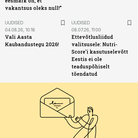
eesmärk on, et
vakantsus oleks null!”
UUDISED
UUDISED
04.08.26, 10:18
08.07.26, 11:00
Vali Aasta
Ettevõtlusliidud
Kaubandustegu 2026!
valitsusele: Nutri-
Score'i kasutuselevõtt
Eestis ei ole
teaduspõhiselt
tõendatud