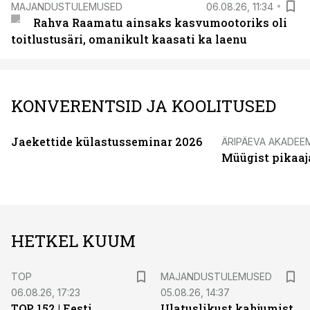
MAJANDUSTULEMUSED
06.08.26, 11:34
Rahva Raamatu ainsaks kasvumootoriks oli
toitlustusäri, omanikult kaasati ka laenu
KONVERENTSID JA KOOLITUSED
Jaekettide külastusseminar 2026
ÄRIPÄEVA AKADEE
Müügist pikaaj
HETKEL KUUM
TOP
MAJANDUSTULEMUSED
06.08.26, 17:23
05.08.26, 14:37
TOP 152 | Eesti
Ulatuslikust kahjumist