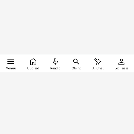
Menüü
Uudised
Raadio
Otsing
AI Chat
Logi sisse
Vana-Lõuna 39/1, 19094 Tallinn
(+372) 667 0111
kaubandus@kaubandus.ee
Telli
Reklaam