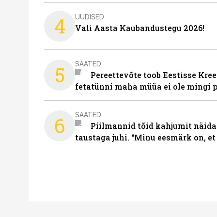
UUDISED
4
Vali Aasta Kaubandustegu 2026!
SAATED
5
Pereettevõte toob Eestisse Kree
fetatünni maha müüa ei ole mingi 
SAATED
6
Piilmannid tõid kahjumit näida
taustaga juhi. “Minu eesmärk on, et