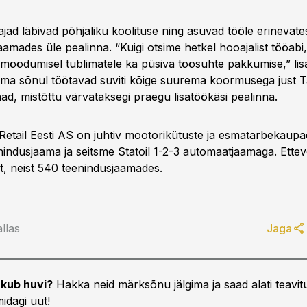
jad läbivad põhjaliku koolituse ning asuvad tööle erinevates
aamades üle pealinna. “Kuigi otsime hetkel hooajalist tööabi
e möödumisel tublimatele ka püsiva töösuhte pakkumise,” li
a sõnul töötavad suviti kõige suurema koormusega just Ta
ad, mistõttu värvataksegi praegu lisatöökäsi pealinna.
& Retail Eesti AS on juhtiv mootorikütuste ja esmatarbekaup
indusjaama ja seitsme Statoil 1-2-3 automaatjaamaga. Ettev
st, neist 540 teenindusjaamades.
llas
Jaga
kub huvi?
Hakka neid märksõnu jälgima ja saad alati teavitu
idagi uut!