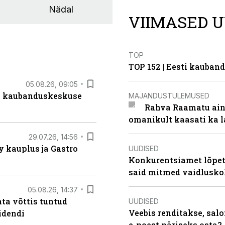
Nädal
VIIMASED U
TOP
TOP 152 | Eesti kauba
05.08.26, 09:05
s kaubanduskeskuse
MAJANDUSTULEMUSED
Rahva Raamatu ains
omanikult kaasati ka 
29.07.26, 14:56
 kauplus ja Gastro
UUDISED
Konkurentsiamet lõpeta
said mitmed vaidlusk
05.08.26, 14:37
ta võttis tuntud
UUDISED
Veebis renditakse, salo
idendi
e-poest päriseks osta?