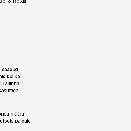
el & Retail
es saadud
is kui ka
 Tallinna
 kasutada
konda müüja-
lisele palgale