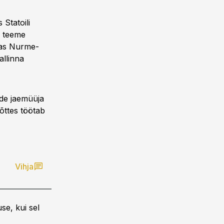
 Statoili
, teeme
sas Nurme-
llinna
ade jaemüüja
õttes töötab
Vihja
se, kui sel