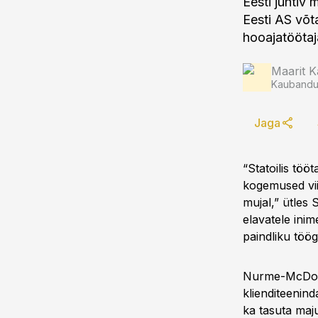
Eesti juhtiv
Eesti AS võt
hooajatöötaj
Maarit K
Kaubandus
Jaga
“Statoilis töö
kogemused vii
mujal,” ütles 
elavatele ini
paindliku töög
Nurme-McDonal
klienditeenin
ka tasuta maj