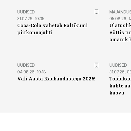
UUDISED
MAJANDU
31.07.26, 10:35
05.08.26, 1
Coca-Cola vahetab Baltikumi
Ulatusli
piirkonnajuhti
võttis t
omanik k
UUDISED
UUDISED
04.08.26, 10:18
31.07.26, 0
Vali Aasta Kaubandustegu 2026!
Toidukau
kahte aa
kasvu