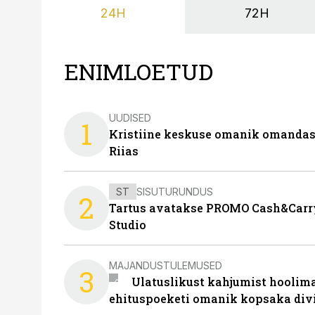
24H
72H
ENIMLOETUD
UUDISED
1
Kristiine keskuse omanik omanda
Riias
ST
SISUTURUNDUS
2
Tartus avatakse PROMO Cash&Carry
Studio
MAJANDUSTULEMUSED
3
Ulatuslikust kahjumist hoolima
ehituspoeketi omanik kopsaka div