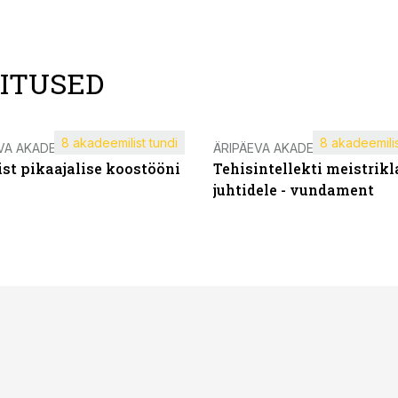
LITUSED
8 akadeemilist tundi
8 akadeemilis
VA AKADEEMIA
ÄRIPÄEVA AKADEEMIA
st pikaajalise koostööni
Tehisintellekti meistrikl
juhtidele - vundament