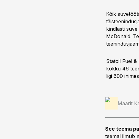
Kõik suvetööta
täisteenindusj
kindlasti suv
McDonald. Tem
teenindusjaam
Statoil Fuel 
kokku 46 teen
ligi 600 inime
Maarit Ka
See teema pa
teemal ilmub m