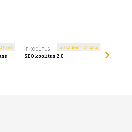
t tundi
6 akadeemilist tundi
Müügijuh
IT KOOLITUS
ass
SEO koolitus 2.0