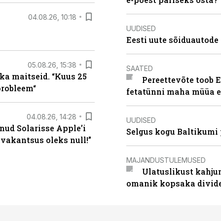
04.08.26, 10:18
UUDISED
Eesti uute sõiduautode 
05.08.26, 15:38
SAATED
ka maitseid. “Kuus 25
Pereettevõte toob E
probleem“
fetatünni maha müüa ei
04.08.26, 14:28
UUDISED
nud Solarisse Apple’i
Selgus kogu Baltikumi
 vakantsus oleks null!”
MAJANDUSTULEMUSED
Ulatuslikust kahju
omanik kopsaka divid