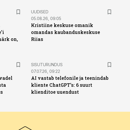
UUDISED
05.08.26, 09:05
t
Kristiine keskuse omanik
’i
omandas kaubanduskeskuse
märk on,
Riias
ST
SISUTURUNDUS
07.07.26, 09:22
vadel
AI vastab telefonile ja teenindab
sta
kliente ChatGPT’s: 6 suurt
ks
klienditoe uuendust