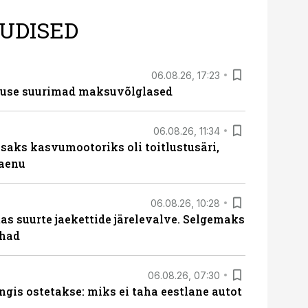
UDISED
06.08.26, 17:23
nduse suurimad maksuvõlglased
06.08.26, 11:34
aks kasvumootoriks oli toitlustusäri,
laenu
06.08.26, 10:28
s suurte jaekettide järelevalve. Selgemaks
ohad
06.08.26, 07:30
ngis ostetakse: miks ei taha eestlane autot