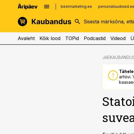
bestmarketing.ee
personaliuudised.e
kinnisvarauudised.ee
imelineajalugu.ee
logistikauudised.ee
imelineteadus.ee
Avaleht
Kõik lood
TOPid
Podcastid
Videod
Ü
cebook
cebook
JAEKAUBANDU
Twitter)
Twitter)
Tähele
kedIn
kedIn
arhiivi
kaasaeg
ail
ail
Statoi
k
k
suvea