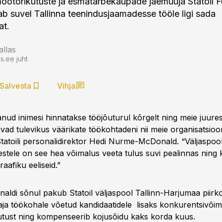
 mootorikütuste ja esmatarbekaupade jaemüüja Statoil Fu
ab suvel Tallinna teenindusjaamadesse tööle ligi sada
at.
allas
.ee juht
Salvesta
Vihja
tanud inimesi hinnatakse tööjõuturul kõrgelt ning meie juur
vad tulevikus väärikate töökohtadeni nii meie organisatsioon
Statoili personalidirektor Hedi Nurme-McDonald. “Väljaspool
mestele on see hea võimalus veeta tulus suvi pealinnas ning
raafiku eeliseid.”
di sõnul pakub Statoil väljaspool Tallinn-Harjumaa piir
daja töökohale võetud kandidaatidele lisaks konkurentsivõime
utust ning kompenseerib kojusõidu kaks korda kuus.