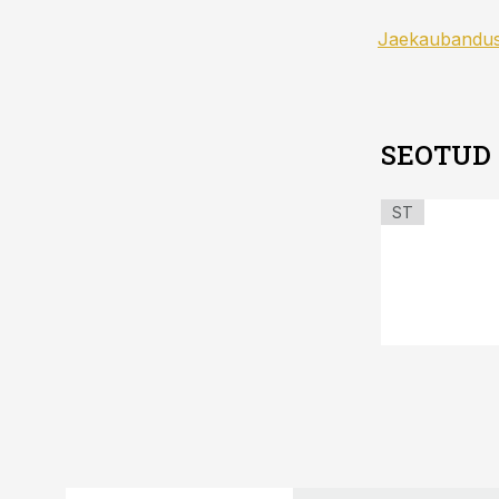
Jaekaubandu
SEOTUD
ST