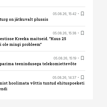
05.08.26, 15:42
turg on jätkuvalt plussis
05.08.26, 15:38
estisse Kreeka maitseid. “Kuus 25
 ole mingi probleem“
05.08.26, 15:19
 parima teenindusega telekomiettevõte
05.08.26, 14:37
mist hoolimata võttis tuntud ehituspoeketi
endi