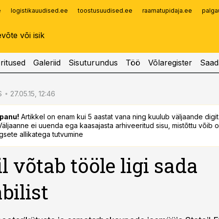
e
logistikauudised.ee
toostusuudised.ee
raamatupidaja.ee
palga
Infopank
Radar
ritused
Galeriid
Sisuturundus
Töö
Võlaregister
Saad
S
27.05.15, 12:46
panu!
Artikkel on enam kui 5 aastat vana ning kuulub väljaande digi
. Väljaanne ei uuenda ega kaasajasta arhiveeritud sisu, mistõttu võib ol
sete allikatega tutvumine
l võtab tööle ligi sada
bilist