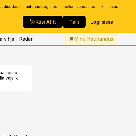
Iseteenindus
uudised.ee
aritehnoloogia.ee
pollumajandus.ee
kinnisvarauudised.
Telli Kaubandus
Küsi AI-lt
Telli
Logi sisse
a vihje
Radar
Minu Kaubandus
taalsesse
la vajalik