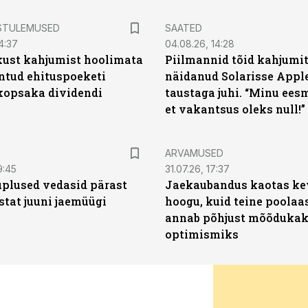
STULEMUSED
SAATED
4:37
04.08.26, 14:28
kust kahjumist hoolimata
Piilmannid tõid kahjumi
untud ehituspoeketi
näidanud Solarisse Apple
opsaka dividendi
taustaga juhi. “Minu ees
et vakantsus oleks null!”
ARVAMUSED
9:45
31.07.26, 17:37
plused vedasid pärast
Jaekaubandus kaotas ke
stat juuni jaemüügi
hoogu, kuid teine poolaa
annab põhjust mõõduka
optimismiks