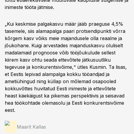
tõttu ebaefektiivsete muutuvate kaupluste sulgemise ja
inimeste tööta jätmise.
„Kui keskmise palgakasvu määr jääb praeguse 4,5%
tasemele, siis alamapalga paari protsendipunkti võrra
kõrgem kasv võiks meie majandusele olla reaalne ja
jõukohane. Kuigi arvestades majanduskasvu oluliselt
madalamaid prognoose võib tööjõukulude sellest
kiirem kasv ohtu seada ettevõtete jätkusuutliku
tegevuse ja konkurentsivõime,“ ütles Kusmin. Ta lisas,
et Eestis lepivad alampalga kokku tööandjad ja
ametiühingud ning küllap on mõlemad osapooled
kokkuvõttes huvitatud Eesti inimeste ja ettevõtete
heast käekäigust ka pikemas perspektiivis ja seisavad
hea töökohtade olemasolu ja Eesti konkurentsivõime
eest.
Maarit Kallas