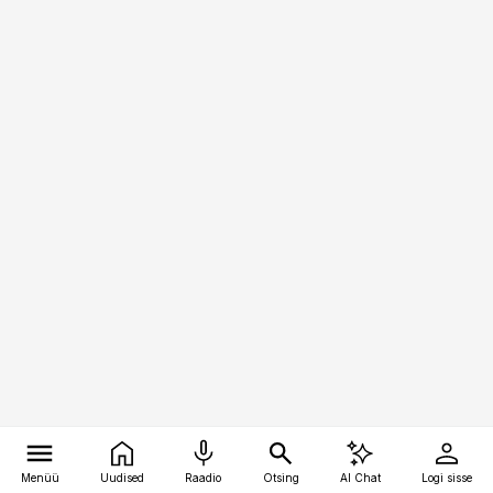
Menüü
Uudised
Raadio
Otsing
AI Chat
Logi sisse