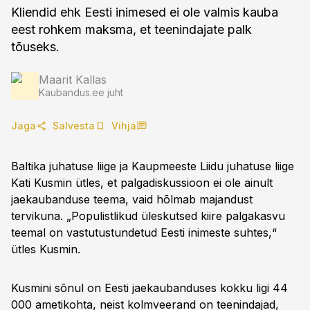
Kliendid ehk Eesti inimesed ei ole valmis kauba
eest rohkem maksma, et teenindajate palk
tõuseks.
Maarit Kallas
Kaubandus.ee juht
Jaga
Salvesta
Vihja
Baltika juhatuse liige ja Kaupmeeste Liidu juhatuse liige
Kati Kusmin ütles, et palgadiskussioon ei ole ainult
jaekaubanduse teema, vaid hõlmab majandust
tervikuna. „Populistlikud üleskutsed kiire palgakasvu
teemal on vastutustundetud Eesti inimeste suhtes,“
ütles Kusmin.
Kusmini sõnul on Eesti jaekaubanduses kokku ligi 44
000 ametikohta, neist kolmveerand on teenindajad,