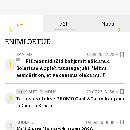
24H
72H
Nädal
ENIMLOETUD
SAATED
04.08.26, 14:28
Piilmannid tõid kahjumit näidanud
1
Solarisse Apple’i taustaga juhi. “Minu
eesmärk on, et vakantsus oleks null!”
SISUTURUNDUS
29.07.26, 14:56
ST
2
Tartus avatakse PROMO Cash&Carry kauplus
ja Gastro Studio
UUDISED
04.08.26, 10:18
3
Vali Aasta Kaubandustegu 2026!