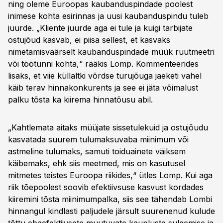
ning oleme Euroopas kaubanduspindade poolest
inimese kohta esirinnas ja uusi kaubanduspindu tuleb
juurde. „Kliente juurde aga ei tule ja kuigi tarbijate
ostujõud kasvab, ei piisa sellest, et kasvaks
nimetamisväärselt kaubanduspindade müük ruutmeetri
või töötunni kohta,“ rääkis Lomp. Kommenteerides
lisaks, et viie küllaltki võrdse turujõuga jaeketi vahel
käib terav hinnakonkurents ja see ei jäta võimalust
palku tõsta ka kiirema hinnatõusu abil.
„Kahtlemata aitaks müüjate sissetulekuid ja ostujõudu
kasvatada suurem tulumaksuvaba miinimum või
astmeline tulumaks, samuti toiduainete väiksem
käibemaks, ehk siis meetmed, mis on kasutusel
mitmetes teistes Euroopa riikides,“ ütles Lomp. Kui aga
riik tõepoolest soovib efektiivsuse kasvust kordades
kiiremini tõsta miinimumpalka, siis see tähendab Lombi
hinnangul kindlasti paljudele järsult suurenenud kulude