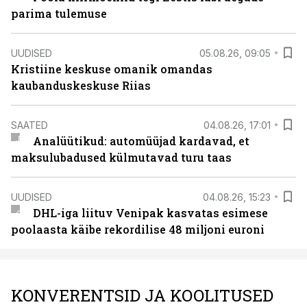
parima tulemuse
UUDISED
05.08.26, 09:05
Kristiine keskuse omanik omandas
kaubanduskeskuse Riias
SAATED
04.08.26, 17:01
Analüütikud: automüüjad kardavad, et
maksulubadused külmutavad turu taas
UUDISED
04.08.26, 15:23
DHL-iga liituv Venipak kasvatas esimese
poolaasta käibe rekordilise 48 miljoni euroni
KONVERENTSID JA KOOLITUSED