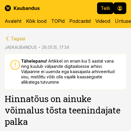
Telli
Avaleht
Kõik lood
TOPid
Podcastid
Videod
Üritus
cebook
cebook
Tagasi
Twitter)
Twitter)
JAEKAUBANDUS
28.05.15, 17:34
kedIn
kedIn
Tähelepanu!
Artikkel on enam kui 5 aastat vana
ning kuulub väljaande digitaalsesse arhiivi.
ail
ail
Väljaanne ei uuenda ega kaasajasta arhiveeritud
sisu, mistõttu võib olla vajalik kaasaegsete
k
k
allikatega tutvumine
Hinnatõus on ainuke
võimalus tõsta teenindajate
palka