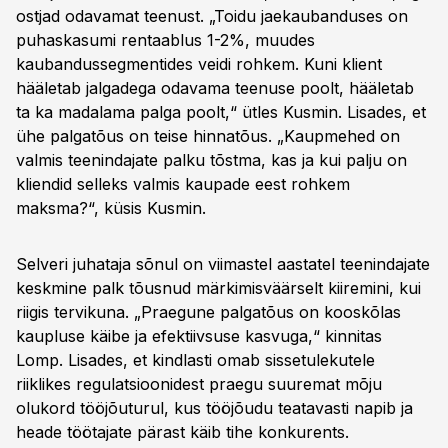
ostjad odavamat teenust. „Toidu jaekaubanduses on
puhaskasumi rentaablus 1-2%, muudes
kaubandussegmentides veidi rohkem. Kuni klient
hääletab jalgadega odavama teenuse poolt, hääletab
ta ka madalama palga poolt,“ ütles Kusmin. Lisades, et
ühe palgatõus on teise hinnatõus. „Kaupmehed on
valmis teenindajate palku tõstma, kas ja kui palju on
kliendid selleks valmis kaupade eest rohkem
maksma?“, küsis Kusmin.
Selveri juhataja sõnul on viimastel aastatel teenindajate
keskmine palk tõusnud märkimisväärselt kiiremini, kui
riigis tervikuna. „Praegune palgatõus on kooskõlas
kaupluse käibe ja efektiivsuse kasvuga,“ kinnitas
Lomp. Lisades, et kindlasti omab sissetulekutele
riiklikes regulatsioonidest praegu suuremat mõju
olukord tööjõuturul, kus tööjõudu teatavasti napib ja
heade töötajate pärast käib tihe konkurents.