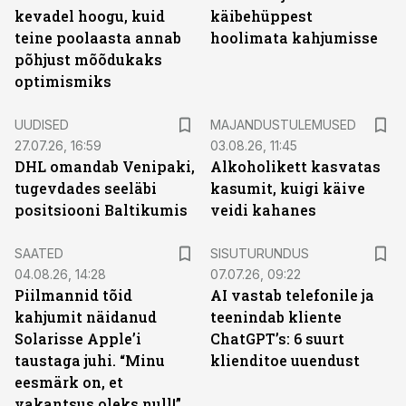
kevadel hoogu, kuid
käibehüppest
teine poolaasta annab
hoolimata kahjumisse
põhjust mõõdukaks
optimismiks
UUDISED
MAJANDUSTULEMUSED
27.07.26, 16:59
03.08.26, 11:45
DHL omandab Venipaki,
Alkoholikett kasvatas
tugevdades seeläbi
kasumit, kuigi käive
positsiooni Baltikumis
veidi kahanes
ST
SAATED
SISUTURUNDUS
04.08.26, 14:28
07.07.26, 09:22
Piilmannid tõid
AI vastab telefonile ja
kahjumit näidanud
teenindab kliente
Solarisse Apple’i
ChatGPT’s: 6 suurt
taustaga juhi. “Minu
klienditoe uuendust
eesmärk on, et
vakantsus oleks null!”