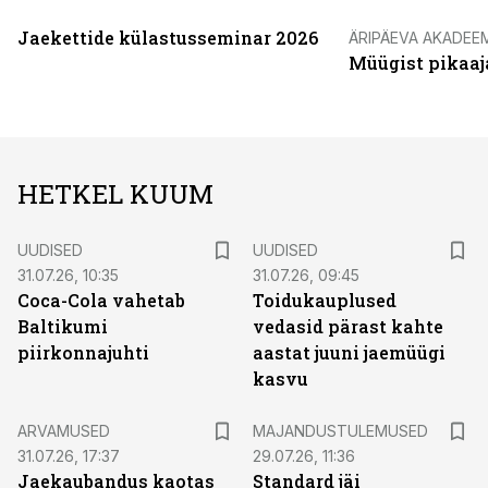
Jaekettide külastusseminar 2026
ÄRIPÄEVA AKADEE
Müügist pikaaj
HETKEL KUUM
UUDISED
UUDISED
31.07.26, 10:35
31.07.26, 09:45
Coca-Cola vahetab
Toidukauplused
Baltikumi
vedasid pärast kahte
piirkonnajuhti
aastat juuni jaemüügi
kasvu
ARVAMUSED
MAJANDUSTULEMUSED
31.07.26, 17:37
29.07.26, 11:36
Jaekaubandus kaotas
Standard jäi