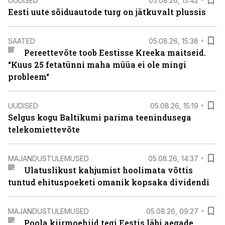
UUDISED
05.08.26, 15:42
Eesti uute sõiduautode turg on jätkuvalt plussis
SAATED
05.08.26, 15:38
Pereettevõte toob Eestisse Kreeka maitseid.
“Kuus 25 fetatünni maha müüa ei ole mingi
probleem“
UUDISED
05.08.26, 15:19
Selgus kogu Baltikumi parima teenindusega
telekomiettevõte
MAJANDUSTULEMUSED
05.08.26, 14:37
Ulatuslikust kahjumist hoolimata võttis
tuntud ehituspoeketi omanik kopsaka dividendi
MAJANDUSTULEMUSED
05.08.26, 09:27
Poola kiirmoehiid tegi Eestis läbi aegade