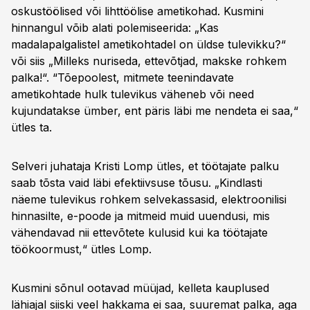
oskustöölised või lihttöölise ametikohad. Kusmini
hinnangul võib alati polemiseerida: „Kas
madalapalgalistel ametikohtadel on üldse tulevikku?“
või siis „Milleks nuriseda, ettevõtjad, makske rohkem
palka!“. “Tõepoolest, mitmete teenindavate
ametikohtade hulk tulevikus väheneb või need
kujundatakse ümber, ent päris läbi me nendeta ei saa,“
ütles ta.
Selveri juhataja Kristi Lomp ütles, et töötajate palku
saab tõsta vaid läbi efektiivsuse tõusu. „Kindlasti
näeme tulevikus rohkem selvekassasid, elektroonilisi
hinnasilte, e-poode ja mitmeid muid uuendusi, mis
vähendavad nii ettevõtete kulusid kui ka töötajate
töökoormust,“ ütles Lomp.
Kusmini sõnul ootavad müüjad, kelleta kauplused
lähiajal siiski veel hakkama ei saa, suuremat palka, aga