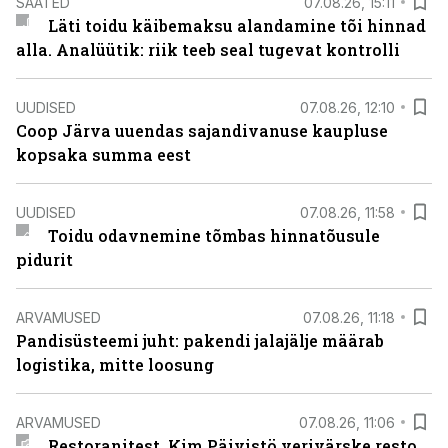
SAATED
07.08.26, 15:11
Läti toidu käibemaksu alandamine tõi hinnad
alla. Analüütik: riik teeb seal tugevat kontrolli
UUDISED
07.08.26, 12:10
Coop Järva uuendas sajandivanuse kaupluse
kopsaka summa eest
UUDISED
07.08.26, 11:58
Toidu odavnemine tõmbas hinnatõusule
pidurit
ARVAMUSED
07.08.26, 11:18
Pandisüsteemi juht: pakendi jalajälje määrab
logistika, mitte loosung
ARVAMUSED
07.08.26, 11:06
Restoranitest. Kim Päivistö verivärske resto