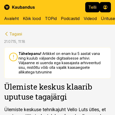
Telli
Avaleht
Kõik lood
TOPid
Podcastid
Videod
Üritus
cebook
cebook
Tagasi
Twitter)
Twitter)
21.07.15, 11:18
kedIn
kedIn
Tähelepanu!
Artikkel on enam kui 5 aastat vana
ning kuulub väljaande digitaalsesse arhiivi.
ail
ail
Väljaanne ei uuenda ega kaasajasta arhiveeritud
sisu, mistõttu võib olla vajalik kaasaegsete
k
k
allikatega tutvumine
Ülemiste keskus klaarib
uputuse tagajärgi
Ülemiste keskuse tehnikajuht Vello Luts ütles, et