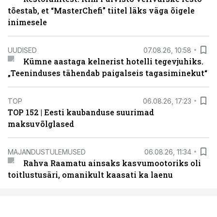
tõestab, et “MasterChefi” tiitel läks väga õigele
inimesele
UUDISED
07.08.26, 10:58
Kümne aastaga kelnerist hotelli tegevjuhiks.
„Teeninduses tähendab paigalseis tagasiminekut“
TOP
06.08.26, 17:23
TOP 152 | Eesti kaubanduse suurimad
maksuvõlglased
MAJANDUSTULEMUSED
06.08.26, 11:34
Rahva Raamatu ainsaks kasvumootoriks oli
toitlustusäri, omanikult kaasati ka laenu