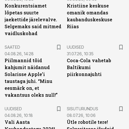
Konkurentsiamet
Kristiine keskuse
lõpetas suurte
omanik omandas
jaekettide järelevalve.
kaubanduskeskuse
Selgemaks said mitmed
Riias
vaidluskohad
SAATED
UUDISED
04.08.26, 14:28
31.07.26, 10:35
Piilmannid tõid
Coca-Cola vahetab
kahjumit näidanud
Baltikumi
Solarisse Apple’i
piirkonnajuhti
taustaga juhi. “Minu
eesmärk on, et
vakantsus oleks null!”
ST
UUDISED
SISUTURUNDUS
04.08.26, 10:18
08.07.26, 10:06
Vali Aasta
Ütle robotile tere!
Kaubandustegu 2026!
Selveritesse jõudsid