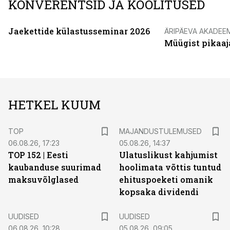
KONVERENTSID JA KOOLITUSED
Jaekettide külastusseminar 2026
ÄRIPÄEVA AKADEE
Müügist pikaaj
HETKEL KUUM
TOP
MAJANDUSTULEMUSED
06.08.26, 17:23
05.08.26, 14:37
TOP 152 | Eesti
Ulatuslikust kahjumist
kaubanduse suurimad
hoolimata võttis tuntud
maksuvõlglased
ehituspoeketi omanik
kopsaka dividendi
UUDISED
UUDISED
06.08.26, 10:28
05.08.26, 09:05