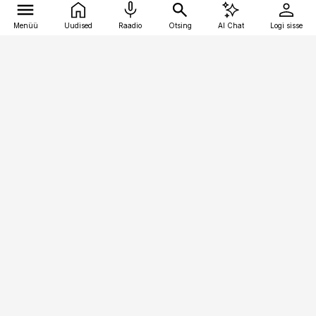
Menüü
Uudised
Raadio
Otsing
AI Chat
Logi sisse
Vana-Lõuna 39/1, 19094 Tallinn
(+372) 667 0111
kaubandus@kaubandus.ee
Telli
Reklaam
Firmast
Sisu kasutamisõigused
Ajakirjaniku
eetikakoodeks
Üldtingimused
Privaatsustingimused
Küpsiste poliitika
KKK
Eesti Meediaettevõtete
Eelistuste haldamine
Liit