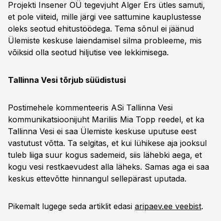
Projekti Insener OÜ tegevjuht Alger Ers ütles samuti,
et pole viiteid, mille järgi vee sattumine kauplustesse
oleks seotud ehitustöödega. Tema sõnul ei jäänud
Ülemiste keskuse laiendamisel silma probleeme, mis
võiksid olla seotud hiljutise vee lekkimisega.
Tallinna Vesi tõrjub süüdistusi
Postimehele kommenteeris ASi Tallinna Vesi
kommunikatsioonijuht Mariliis Mia Topp reedel, et ka
Tallinna Vesi ei saa Ülemiste keskuse uputuse eest
vastutust võtta. Ta selgitas, et kui lühikese aja jooksul
tuleb liiga suur kogus sademeid, siis lähebki aega, et
kogu vesi restkaevudest alla läheks. Samas aga ei saa
keskus ettevõtte hinnangul sellepärast uputada.
Pikemalt lugege seda artiklit edasi
aripaev.ee veebist
.