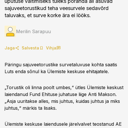
uputuse vältimiseks tuleks põranda all asuvad
sajuveetorustikud teha veesurvele sedavõrd
taluvaks, et surve korke ära ei lööks.
Merilin Sarapuu
Jaga
Salvesta
Vihja
Päringu sajuveetorustike survetaluvuse kohta saatis
Luts enda sõnul ka Ülemiste keskuse ehitajatele.
„Torustik oli linna poolt umbes,“ ütles Ülemiste keskust
laiendanud Fund Ehituse juhatuse liige Anti Makson.
„Asja uuritakse alles, mis juhtus, kuidas juhtus ja miks
juhtus,“ märkis ta lisaks.
Ülemiste keskuse laiendusele järelvalvet teostanud AE