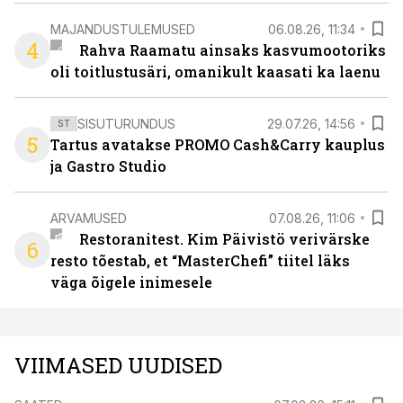
MAJANDUSTULEMUSED
06.08.26, 11:34
4
Rahva Raamatu ainsaks kasvumootoriks
oli toitlustusäri, omanikult kaasati ka laenu
SISUTURUNDUS
29.07.26, 14:56
ST
5
Tartus avatakse PROMO Cash&Carry kauplus
ja Gastro Studio
ARVAMUSED
07.08.26, 11:06
Restoranitest. Kim Päivistö verivärske
6
resto tõestab, et “MasterChefi” tiitel läks
väga õigele inimesele
VIIMASED UUDISED