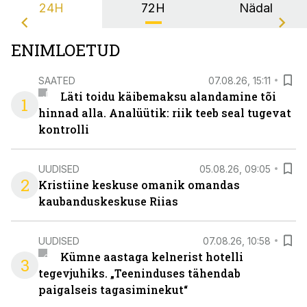
24H
72H
Nädal
ENIMLOETUD
SAATED
07.08.26, 15:11
Läti toidu käibemaksu alandamine tõi
1
hinnad alla. Analüütik: riik teeb seal tugevat
kontrolli
UUDISED
05.08.26, 09:05
2
Kristiine keskuse omanik omandas
kaubanduskeskuse Riias
UUDISED
07.08.26, 10:58
Kümne aastaga kelnerist hotelli
3
tegevjuhiks. „Teeninduses tähendab
paigalseis tagasiminekut“