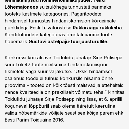
lemmikampsud Hommehommikupuder
.
Felixi
Lõhemajonees
suitsulõhega tunnustati parimaks
tooteks kastmete kategoorias. Pagaritoodete
hindamisel tunnustas hindamiskomisjon kõrgeimate
punktidega Eesti Leivatööstuse
Rukkiräägu rukkileiba
.
Kondiitritoodete kategoorias omistati parima toote
hõbemärk
Gustavi astelpaju-toorjuusturullile
.
Konkurssi korraldava Toiduliidu juhataja Sirje Potisepa
sõnul oli 47 toote maitsmine hindamiskomisjoni
liikmetele väga suur väljakutse. “Ükski hindamisel
osalenud toode ei tulnud konkursile niisama õnne
proovima – tooted on kõik tõesti maitsvad ja etteheiteid
nende kvaliteedile on praktiliselt võimatu teha,” kinnitas
Toiduliidu juhataja Sirje Potisepp ning lisas, et 6. aprillil
koguneval lõppžüriil saab olema ääretult keeruline
valida hõbemärkide võitjate seast see kõige parem ehk
Eesti Parim Toiduaine 2016.