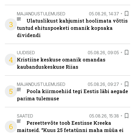
MAJANDUSTULEMUSED
05.08.26, 14:37
Ulatuslikust kahjumist hoolimata võttis
3
tuntud ehituspoeketi omanik kopsaka
dividendi
UUDISED
05.08.26, 09:05
4
Kristiine keskuse omanik omandas
kaubanduskeskuse Riias
MAJANDUSTULEMUSED
05.08.26, 09:27
5
Poola kiirmoehiid tegi Eestis läbi aegade
parima tulemuse
SAATED
05.08.26, 15:38
Pereettevõte toob Eestisse Kreeka
6
maitseid. “Kuus 25 fetatünni maha müüa ei