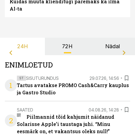
Kuidas muuta klienditugi paremaks ka ilma
AI-ta
24H
72H
Nädal
ENIMLOETUD
SISUTURUNDUS
29.07.26, 14:56
ST
1
Tartus avatakse PROMO Cash&Carry kauplus
ja Gastro Studio
SAATED
04.08.26, 14:28
Piilmannid tõid kahjumit näidanud
2
Solarisse Apple’i taustaga juhi. “Minu
eesmärk on, et vakantsus oleks null!”