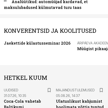
Analüütikud: automüüjad kardavad, et
maksulubadused külmutavad turu taas
KONVERENTSID JA KOOLITUSED
Jaekettide külastusseminar 2026
ÄRIPÄEVA AKADEE
Müügist pikaaj
HETKEL KUUM
UUDISED
MAJANDUSTULEMUSED
31.07.26, 10:35
05.08.26, 14:37
Coca-Cola vahetab
Ulatuslikust kahjumist
Baltikumi
hoolimata võttis tuntud