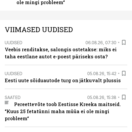
ole mingi probleem“
VIIMASED UUDISED
UUDISED
06.08.26, 07:30
Veebis renditakse, salongis ostetakse: miks ei
taha eestlane autot e-poest päriseks osta?
UUDISED
05.08.26, 15:42
Eesti uute sõiduautode turg on jätkuvalt plussis
SAATED
05.08.26, 15:38
Pereettevõte toob Eestisse Kreeka maitseid.
“Kuus 25 fetatünni maha müüa ei ole mingi
probleem“