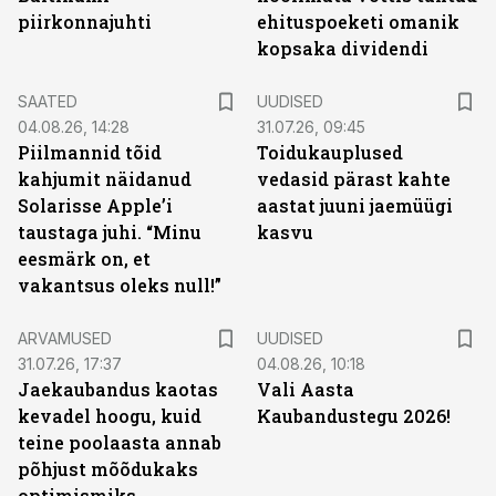
piirkonnajuhti
ehituspoeketi omanik
kopsaka dividendi
SAATED
UUDISED
04.08.26, 14:28
31.07.26, 09:45
Piilmannid tõid
Toidukauplused
kahjumit näidanud
vedasid pärast kahte
Solarisse Apple’i
aastat juuni jaemüügi
taustaga juhi. “Minu
kasvu
eesmärk on, et
vakantsus oleks null!”
ARVAMUSED
UUDISED
31.07.26, 17:37
04.08.26, 10:18
Jaekaubandus kaotas
Vali Aasta
kevadel hoogu, kuid
Kaubandustegu 2026!
teine poolaasta annab
põhjust mõõdukaks
optimismiks