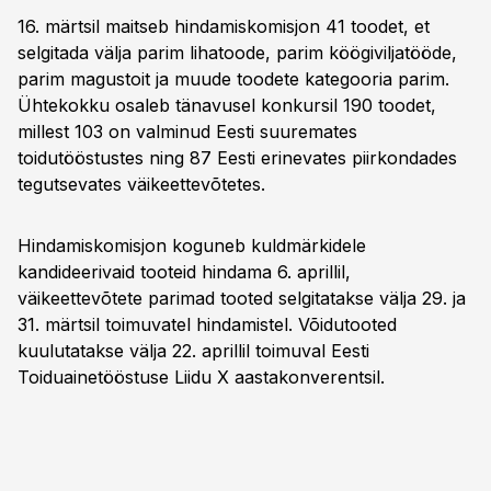
16. märtsil maitseb hindamiskomisjon 41 toodet, et
selgitada välja parim lihatoode, parim köögiviljatööde,
parim magustoit ja muude toodete kategooria parim.
Ühtekokku osaleb tänavusel konkursil 190 toodet,
millest 103 on valminud Eesti suuremates
toidutööstustes ning 87 Eesti erinevates piirkondades
tegutsevates väikeettevõtetes.
Hindamiskomisjon koguneb kuldmärkidele
kandideerivaid tooteid hindama 6. aprillil,
väikeettevõtete parimad tooted selgitatakse välja 29. ja
31. märtsil toimuvatel hindamistel. Võidutooted
kuulutatakse välja 22. aprillil toimuval Eesti
Toiduainetööstuse Liidu X aastakonverentsil.