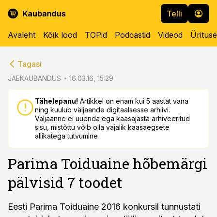
Telli
Avaleht
Kõik lood
TOPid
Podcastid
Videod
Üritus
cebook
cebook
Tagasi
Twitter)
Twitter)
JAEKAUBANDUS
16.03.16, 15:29
kedIn
kedIn
Tähelepanu!
Artikkel on enam kui 5 aastat vana
ning kuulub väljaande digitaalsesse arhiivi.
ail
ail
Väljaanne ei uuenda ega kaasajasta arhiveeritud
sisu, mistõttu võib olla vajalik kaasaegsete
k
k
allikatega tutvumine
Parima Toiduaine hõbemärgi
pälvisid 7 toodet
Eesti Parima Toiduaine 2016 konkursil tunnustati