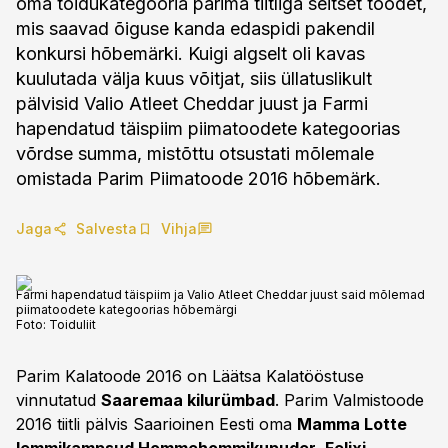
oma toidukategooria parima tiitliga seitset toodet,
mis saavad õiguse kanda edaspidi pakendil
konkursi hõbemärki. Kuigi algselt oli kavas
kuulutada välja kuus võitjat, siis üllatuslikult
pälvisid Valio Atleet Cheddar juust ja Farmi
hapendatud täispiim piimatoodete kategoorias
võrdse summa, mistõttu otsustati mõlemale
omistada Parim Piimatoode 2016 hõbemärk.
Jaga
Salvesta
Vihja
Farmi hapendatud täispiim ja Valio Atleet Cheddar juust said mõlemad
piimatoodete kategoorias hõbemärgi
Foto:
Toiduliit
Parim Kalatoode 2016 on Läätsa Kalatööstuse
vinnutatud
Saaremaa kilurümbad
. Parim Valmistoode
2016 tiitli pälvis Saarioinen Eesti oma
Mamma Lotte