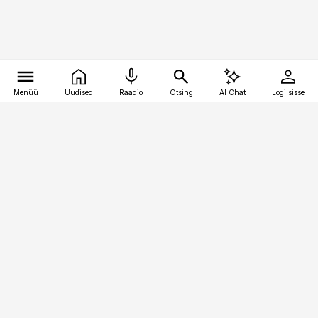
Menüü
Uudised
Raadio
Otsing
AI Chat
Logi sisse
Vana-Lõuna 39/1, 19094 Tallinn
(+372) 667 0111
kaubandus@kaubandus.ee
Telli
Reklaam
Firmast
Sisu kasutamisõigused
Ajakirjaniku
eetikakoodeks