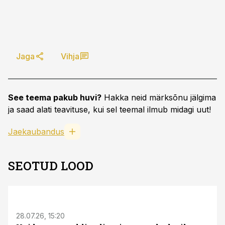
Jaga
Vihja
See teema pakub huvi?
Hakka neid märksõnu jälgima
ja saad alati teavituse, kui sel teemal ilmub midagi uut!
Jaekaubandus
SEOTUD LOOD
ST
28.07.26, 15:20