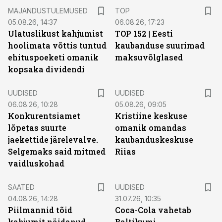
MAJANDUSTULEMUSED
TOP
05.08.26, 14:37
06.08.26, 17:23
Ulatuslikust kahjumist
TOP 152 | Eesti
hoolimata võttis tuntud
kaubanduse suurimad
ehituspoeketi omanik
maksuvõlglased
kopsaka dividendi
UUDISED
UUDISED
06.08.26, 10:28
05.08.26, 09:05
Konkurentsiamet
Kristiine keskuse
lõpetas suurte
omanik omandas
jaekettide järelevalve.
kaubanduskeskuse
Selgemaks said mitmed
Riias
vaidluskohad
SAATED
UUDISED
04.08.26, 14:28
31.07.26, 10:35
Piilmannid tõid
Coca-Cola vahetab
kahjumit näidanud
Baltikumi