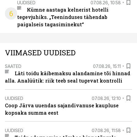
UUDISED
07.08.26, 10:58
Kümne aastaga kelnerist hotelli
6
tegevjuhiks. „Teeninduses tähendab
paigalseis tagasiminekut“
VIIMASED UUDISED
SAATED
07.08.26, 15:11
Läti toidu käibemaksu alandamine tõi hinnad
alla. Analüütik: riik teeb seal tugevat kontrolli
UUDISED
07.08.26, 12:10
Coop Järva uuendas sajandivanuse kaupluse
kopsaka summa eest
UUDISED
07.08.26, 11:58