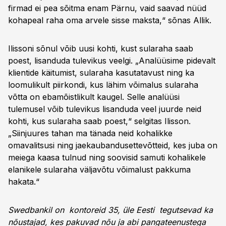
firmad ei pea sõitma enam Pärnu, vaid saavad nüüd
kohapeal raha oma arvele sisse maksta,“ sõnas Allik.
Ilissoni sõnul võib uusi kohti, kust sularaha saab
poest, lisanduda tulevikus veelgi. „Analüüsime pidevalt
klientide käitumist, sularaha kasutatavust ning ka
loomulikult piirkondi, kus lähim võimalus sularaha
võtta on ebamõistlikult kaugel. Selle analüüsi
tulemusel võib tulevikus lisanduda veel juurde neid
kohti, kus sularaha saab poest,“ selgitas Ilisson.
„Siinjuures tahan ma tänada neid kohalikke
omavalitsusi ning jaekaubandusettevõtteid, kes juba on
meiega kaasa tulnud ning soovisid samuti kohalikele
elanikele sularaha väljavõtu võimalust pakkuma
hakata.“
Swedbankil on kontoreid 35, üle Eesti tegutsevad ka
nõustajad, kes pakuvad nõu ja abi pangateenustega