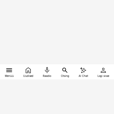
Menüü
Uudised
Raadio
Otsing
AI Chat
Logi sisse
Vana-Lõuna 39/1, 19094 Tallinn
(+372) 667 0111
kaubandus@kaubandus.ee