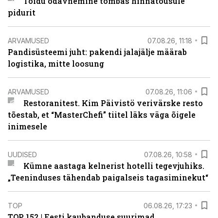
Toidu odavnemine tõmbas hinnatõusule
pidurit
ARVAMUSED
07.08.26, 11:18
Pandisüsteemi juht: pakendi jalajälje määrab
logistika, mitte loosung
ARVAMUSED
07.08.26, 11:06
Restoranitest. Kim Päivistö verivärske resto
tõestab, et “MasterChefi” tiitel läks väga õigele
inimesele
UUDISED
07.08.26, 10:58
Kümne aastaga kelnerist hotelli tegevjuhiks.
„Teeninduses tähendab paigalseis tagasiminekut“
TOP
06.08.26, 17:23
TOP 152 | Eesti kaubanduse suurimad