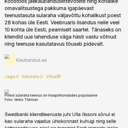
koostöös jaekaubandusettevõtete ning kohalike
omavalitsustega pakkuma igapäevast
teenustasuta sularaha väljavõttu kohalikust poest
28 kohas üle Eesti. Veebruaris lisandus neile veel
10 kohta üle Eesti, peamiselt saartel. Tänaseks on
kliendid uue lahenduse väga hästi vastu võtnud
ning teenuse kasutatavus tõuseb pidevalt.
Kaubandus.ee
Jaga
Salvesta
Vihja
Poest sularaha teenus on maapiirkondades populaarne
Foto:
Veiko Tõkman
Swedbanki klienditeenuste juhi Ulla Ilissoni sõnul ei
kao sularaha vajadus ühiskonnast kuhugi ning selle