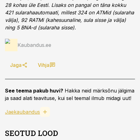
28 kohas üle Eesti. Lisaks on pangal on täna kokku
421 sularahaautomaati, millest 324 on ATMid (sularaha
välja), 92 RATMi (kahesuunaline, sula sisse ja välja)
ning 5 BNA-d (sularaha sisse).
Kaubandus.ee
Jaga
Vihja
See teema pakub huvi?
Hakka neid märksõnu jälgima
ja saad alati teavituse, kui sel teemal ilmub midagi uut!
Jaekaubandus
SEOTUD LOOD