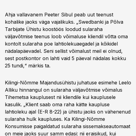
Ahja vallavanem Peeter Sibul peab uut teenust
kohalike jaoks väga vajalikuks. „Swedbanki ja Põlva
Tarbijate Ühistu koostöös loodud sularaha
väljavõtmise teenus loob võimaluse kliendil võtta oma
kontolt sularaha poe lahtiolekuaegadel ja kõikidel
nädalapäevadel. Seni sellist võimalust meil ei olnud,
sest postkontor on lahti vaid 5 päeval nädalas kokku
25 tundi,“ märkis ta.
Kilingi-Nõmme Majandusühistu juhatuse esimehe Leelo
Alliku hinnangul on sularaha väljavõtmise võimalus
Tihemetsa kauplusest nii kliendile kui kauplusele
kasulik. „Klient saab oma raha kätte kaupluse
lahtioleku ajal (E-R 8-22) ja ühistu jaoks on vähenenud
sularaha hulk kaupluses. Ka Kilingi-Nõmme
Konsumisse paigaldatud sularaha sissemakseautomaat
on meie jaoks suur samm edasi: nii eraisikud, kui