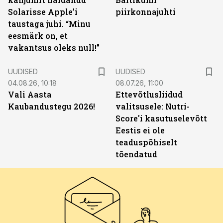
Solarisse Apple’i
piirkonnajuhti
taustaga juhi. “Minu
eesmärk on, et
vakantsus oleks null!”
UUDISED
UUDISED
04.08.26, 10:18
08.07.26, 11:00
Vali Aasta
Ettevõtlusliidud
Kaubandustegu 2026!
valitsusele: Nutri-
Score'i kasutuselevõtt
Eestis ei ole
teaduspõhiselt
tõendatud