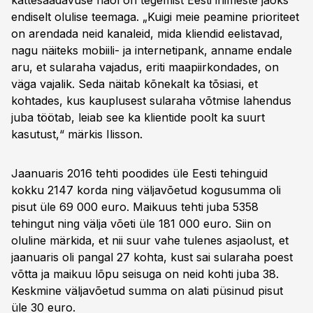
kättesaadavuse näol on tegemist Eesti inimeste jaoks
endiselt olulise teemaga. „Kuigi meie peamine prioriteet
on arendada neid kanaleid, mida kliendid eelistavad,
nagu näiteks mobiili- ja internetipank, anname endale
aru, et sularaha vajadus, eriti maapiirkondades, on
väga vajalik. Seda näitab kõnekalt ka tõsiasi, et
kohtades, kus kauplusest sularaha võtmise lahendus
juba töötab, leiab see ka klientide poolt ka suurt
kasutust,“ märkis Ilisson.
Jaanuaris 2016 tehti poodides üle Eesti tehinguid
kokku 2147 korda ning väljavõetud kogusumma oli
pisut üle 69 000 euro. Maikuus tehti juba 5358
tehingut ning välja võeti üle 181 000 euro. Siin on
oluline märkida, et nii suur vahe tulenes asjaolust, et
jaanuaris oli pangal 27 kohta, kust sai sularaha poest
võtta ja maikuu lõpu seisuga on neid kohti juba 38.
Keskmine väljavõetud summa on alati püsinud pisut
üle 30 euro.