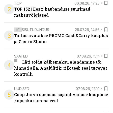
TOP
06.08.26, 17:23
2
TOP 152 | Eesti kaubanduse suurimad
maksuvõlglased
SISUTURUNDUS
29.07.26, 14:56
ST
3
Tartus avatakse PROMO Cash&Carry kauplus
ja Gastro Studio
SAATED
07.08.26, 15:11
Läti toidu käibemaksu alandamine tõi
4
hinnad alla. Analüütik: riik teeb seal tugevat
kontrolli
UUDISED
07.08.26, 12:10
5
Coop Järva uuendas sajandivanuse kaupluse
kopsaka summa eest