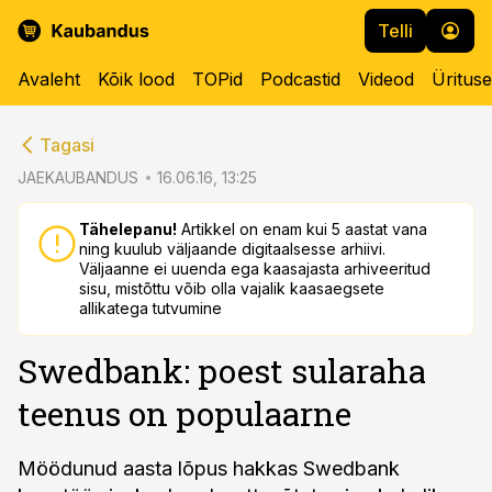
Telli
Avaleht
Kõik lood
TOPid
Podcastid
Videod
Üritus
cebook
cebook
Tagasi
Twitter)
Twitter)
JAEKAUBANDUS
16.06.16, 13:25
kedIn
kedIn
Tähelepanu!
Artikkel on enam kui 5 aastat vana
ning kuulub väljaande digitaalsesse arhiivi.
ail
ail
Väljaanne ei uuenda ega kaasajasta arhiveeritud
sisu, mistõttu võib olla vajalik kaasaegsete
k
k
allikatega tutvumine
Swedbank: poest sularaha
teenus on populaarne
Möödunud aasta lõpus hakkas Swedbank