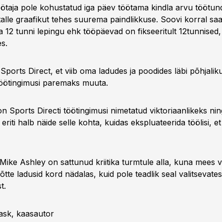
töötaja pole kohustatud iga päev töötama kindla arvu töötun
alle graafikut tehes suurema paindlikkuse. Soovi korral sa
 12 tunni lepingu ehk tööpäevad on fikseeritult 12tunnised, 
s.
 Sports Direct, et viib oma ladudes ja poodides läbi põhjalik
töötingimusi paremaks muuta.
on Sports Directi töötingimusi nimetatud viktoriaanlikeks ni
 eriti halb näide selle kohta, kuidas ekspluateerida töölisi, 
 Mike Ashley on sattunud kriitika turmtule alla, kuna mees v
õtte ladusid kord nädalas, kuid pole teadlik seal valitsevate
t.
vask, kaasautor