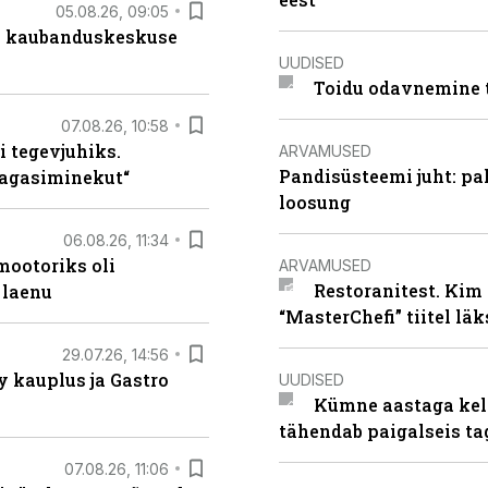
05.08.26, 09:05
s kaubanduskeskuse
UUDISED
Toidu odavnemine 
07.08.26, 10:58
i tegevjuhiks.
ARVAMUSED
Pandisüsteemi juht: pak
tagasiminekut“
loosung
06.08.26, 11:34
ootoriks oli
ARVAMUSED
Restoranitest. Kim 
 laenu
“MasterChefi” tiitel lä
29.07.26, 14:56
 kauplus ja Gastro
UUDISED
Kümne aastaga keln
tähendab paigalseis t
07.08.26, 11:06