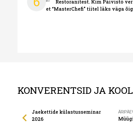
6
Restoranitest. Kim Päivistö ver
et “MasterChefi” tiitel läks väga õi
KONVERENTSID JA KOO
Jaekettide külastusseminar
ÄRIPÄE
Müügi
2026