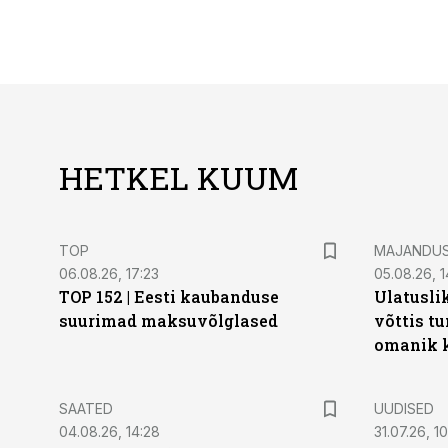
HETKEL KUUM
TOP
MAJANDU
06.08.26, 17:23
05.08.26, 1
TOP 152 | Eesti kaubanduse
Ulatusli
suurimad maksuvõlglased
võttis t
omanik k
SAATED
UUDISED
04.08.26, 14:28
31.07.26, 10