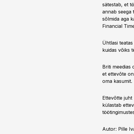
sätestab, et 
annab seega t
sõlmida aga ka
Financial Time
Ühtlasi teatas
kuidas võiks 
Briti meedias 
et ettevõte on
oma kasumit.
Ettevõtte juht
külastab ettev
töötingimustes
Autor: Pille I