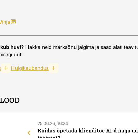
Vihja
kub huvi?
Hakka neid märksõnu jälgima ja saad alati teavitu
idagi uut!
s
Hulgikaubandus
 LOOD
25.06.26, 16:24
Kuidas õpetada klienditoe AI-d nagu uu
töötajat?