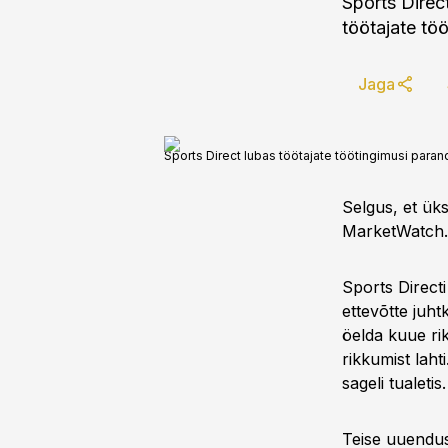
Sports Direc
töötajate t
Jaga
Sports Direct lubas töötajate töötingimusi para
Selgus, et üks
MarketWatch.
Sports Directi
ettevõtte juh
öelda kuue rik
rikkumist laht
sageli tualetis.
Teise uuendus