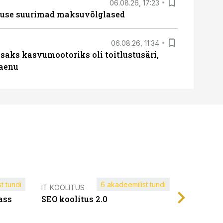
06.08.26, 17:23
nduse suurimad maksuvõlglased
06.08.26, 11:34
aks kasvumootoriks oli toitlustusäri,
laenu
t tundi
6 akadeemilist tundi
Müügijuh
IT KOOLITUS
ass
SEO koolitus 2.0