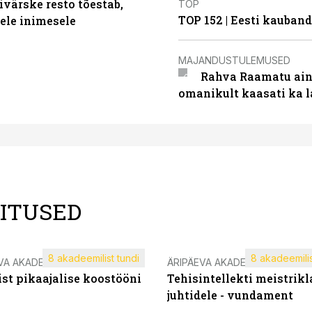
ivärske resto tõestab,
TOP
TOP 152 | Eesti kauba
gele inimesele
MAJANDUSTULEMUSED
Rahva Raamatu ains
omanikult kaasati ka 
LITUSED
8 akadeemilist tundi
8 akadeemilis
VA AKADEEMIA
ÄRIPÄEVA AKADEEMIA
st pikaajalise koostööni
Tehisintellekti meistrikl
juhtidele - vundament