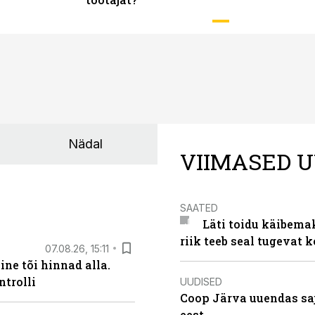
Nädal
VIIMASED U
SAATED
Läti toidu käibema
riik teeb seal tugevat k
07.08.26, 15:11
ne tõi hinnad alla.
ntrolli
UUDISED
Coop Järva uuendas s
eest