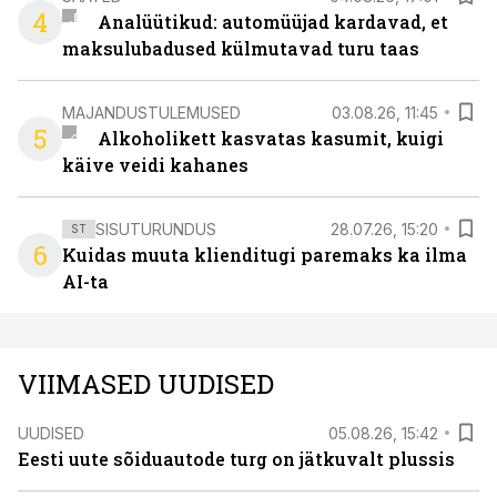
4
Analüütikud: automüüjad kardavad, et
maksulubadused külmutavad turu taas
MAJANDUSTULEMUSED
03.08.26, 11:45
5
Alkoholikett kasvatas kasumit, kuigi
käive veidi kahanes
SISUTURUNDUS
28.07.26, 15:20
ST
6
Kuidas muuta klienditugi paremaks ka ilma
AI-ta
VIIMASED UUDISED
UUDISED
05.08.26, 15:42
Eesti uute sõiduautode turg on jätkuvalt plussis