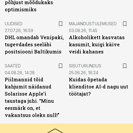
põhjust mõõdukaks
optimismiks
UUDISED
MAJANDUSTULEMUSED
27.07.26, 16:59
03.08.26, 11:45
DHL omandab Venipaki,
Alkoholikett kasvatas
tugevdades seeläbi
kasumit, kuigi käive
positsiooni Baltikumis
veidi kahanes
ST
SAATED
SISUTURUNDUS
04.08.26, 14:28
25.06.26, 16:24
Piilmannid tõid
Kuidas õpetada
kahjumit näidanud
klienditoe AI-d nagu uut
Solarisse Apple’i
töötajat?
taustaga juhi. “Minu
eesmärk on, et
vakantsus oleks null!”