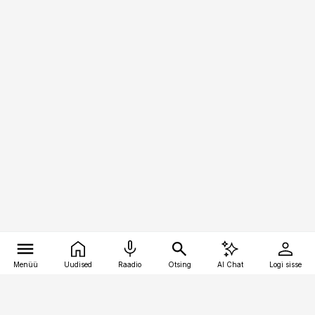
Menüü
Uudised
Raadio
Otsing
AI Chat
Logi sisse