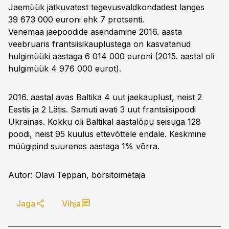
Jaemüük jätkuvatest tegevusvaldkondadest langes
39 673 000 euroni ehk 7 protsenti.
Venemaa jaepoodide asendamine 2016. aasta
veebruaris frantsiisikauplustega on kasvatanud
hulgimüüki aastaga 6 014 000 euroni (2015. aastal oli
hulgimüük 4 976 000 eurot).
2016. aastal avas Baltika 4 uut jaekauplust, neist 2
Eestis ja 2 Lätis. Samuti avati 3 uut frantsiisipoodi
Ukrainas. Kokku oli Baltikal aastalõpu seisuga 128
poodi, neist 95 kuulus ettevõttele endale. Keskmine
müügipind suurenes aastaga 1% võrra.
Autor: Olavi Teppan, börsitoimetaja
Jaga
Vihja