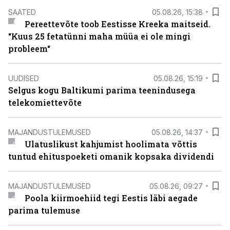
SAATED
05.08.26, 15:38
Pereettevõte toob Eestisse Kreeka maitseid.
“Kuus 25 fetatünni maha müüa ei ole mingi
probleem“
UUDISED
05.08.26, 15:19
Selgus kogu Baltikumi parima teenindusega
telekomiettevõte
MAJANDUSTULEMUSED
05.08.26, 14:37
Ulatuslikust kahjumist hoolimata võttis
tuntud ehituspoeketi omanik kopsaka dividendi
MAJANDUSTULEMUSED
05.08.26, 09:27
Poola kiirmoehiid tegi Eestis läbi aegade
parima tulemuse