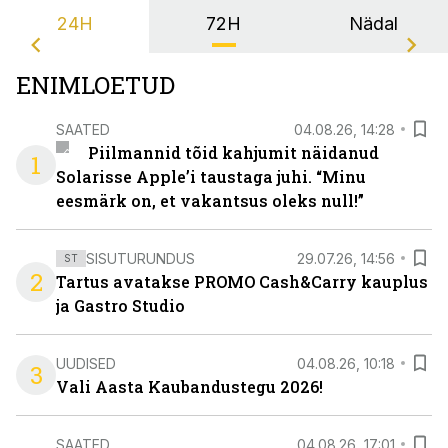
24H
72H
Nädal
ENIMLOETUD
SAATED
04.08.26, 14:28
Piilmannid tõid kahjumit näidanud
1
Solarisse Apple’i taustaga juhi. “Minu
eesmärk on, et vakantsus oleks null!”
SISUTURUNDUS
29.07.26, 14:56
ST
2
Tartus avatakse PROMO Cash&Carry kauplus
ja Gastro Studio
UUDISED
04.08.26, 10:18
3
Vali Aasta Kaubandustegu 2026!
SAATED
04.08.26, 17:01