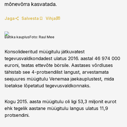
mõnevõrra kasvatada.
Jaga
Salvesta
Vihja
Baltika kauplus
Foto:
Raul Mee
Konsolideeritud müügitulu jätkuvatest
tegevusvaldkondadest ulatus 2016. aastal 46 974 000
euroni, teatas ettevõte börsile. Aastases võrdluses
tähistab see 4-protsendilist langust, arvestamata
seejuures müügitulu Venemaa jaekauplustest, mida
loetakse lõpetatud tegevusvaldkonnaks.
Kogu 2015. aasta müügitulu oli ligi 53,3 miljonit eurot
ehk tegelik aastane müügitulu langus ulatus 11,9
protsendini.