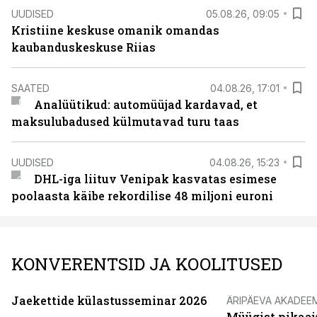
UUDISED
05.08.26, 09:05
Kristiine keskuse omanik omandas
kaubanduskeskuse Riias
SAATED
04.08.26, 17:01
Analüütikud: automüüjad kardavad, et
maksulubadused külmutavad turu taas
UUDISED
04.08.26, 15:23
DHL-iga liituv Venipak kasvatas esimese
poolaasta käibe rekordilise 48 miljoni euroni
KONVERENTSID JA KOOLITUSED
Jaekettide külastusseminar 2026
ÄRIPÄEVA AKADEE
Müügist pikaaj