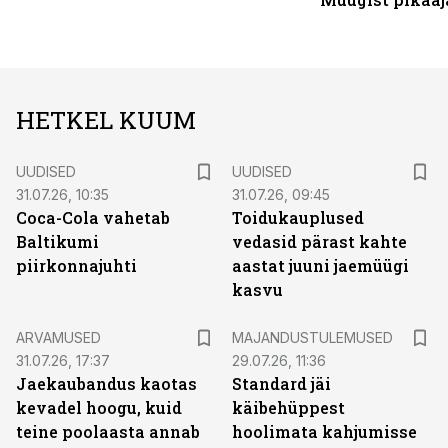
HETKEL KUUM
UUDISED
UUDISED
31.07.26, 10:35
31.07.26, 09:45
Coca-Cola vahetab
Toidukauplused
Baltikumi
vedasid pärast kahte
piirkonnajuhti
aastat juuni jaemüügi
kasvu
ARVAMUSED
MAJANDUSTULEMUSED
31.07.26, 17:37
29.07.26, 11:36
Jaekaubandus kaotas
Standard jäi
kevadel hoogu, kuid
käibehüppest
teine poolaasta annab
hoolimata kahjumisse