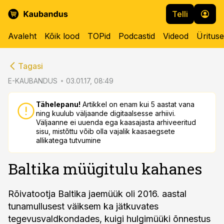
Telli
Avaleht
Kõik lood
TOPid
Podcastid
Videod
Üritus
cebook
cebook
Tagasi
Twitter)
Twitter)
E-KAUBANDUS
03.01.17, 08:49
kedIn
kedIn
Tähelepanu!
Artikkel on enam kui 5 aastat vana
ning kuulub väljaande digitaalsesse arhiivi.
ail
ail
Väljaanne ei uuenda ega kaasajasta arhiveeritud
sisu, mistõttu võib olla vajalik kaasaegsete
k
k
allikatega tutvumine
Baltika müügitulu kahanes
Rõivatootja Baltika jaemüük oli 2016. aastal
tunamullusest väiksem ka jätkuvates
tegevusvaldkondades, kuigi hulgimüüki õnnestus