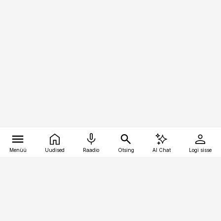
Menüü
Uudised
Raadio
Otsing
AI Chat
Logi sisse
Vana-Lõuna 39/1, 19094 Tallinn
(+372) 667 0111