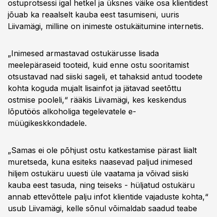
ostuprotsessi igal hetkel ja üksnes väike osa klientidest
jõuab ka reaalselt kauba eest tasumiseni, uuris
Liivamägi, milline on inimeste ostukäitumine internetis.
„Inimesed armastavad ostukärusse lisada
meelepäraseid tooteid, kuid enne ostu sooritamist
otsustavad nad siiski sageli, et tahaksid antud toodete
kohta koguda mujalt lisainfot ja jätavad seetõttu
ostmise pooleli,“ rääkis Liivamägi, kes keskendus
lõputöös alkoholiga tegelevatele e-
müügikeskkondadele.
„Samas ei ole põhjust ostu katkestamise pärast liialt
muretseda, kuna esiteks naasevad paljud inimesed
hiljem ostukäru uuesti üle vaatama ja võivad siiski
kauba eest tasuda, ning teiseks - hüljatud ostukäru
annab ettevõttele palju infot klientide vajaduste kohta,“
usub Liivamägi, kelle sõnul võimaldab saadud teabe