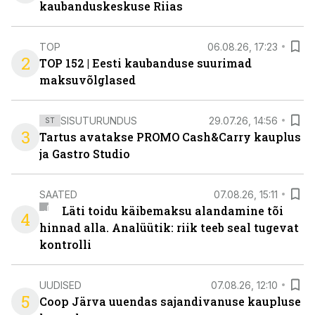
kaubanduskeskuse Riias
TOP
06.08.26, 17:23
2
TOP 152 | Eesti kaubanduse suurimad
maksuvõlglased
SISUTURUNDUS
29.07.26, 14:56
ST
3
Tartus avatakse PROMO Cash&Carry kauplus
ja Gastro Studio
SAATED
07.08.26, 15:11
Läti toidu käibemaksu alandamine tõi
4
hinnad alla. Analüütik: riik teeb seal tugevat
kontrolli
UUDISED
07.08.26, 12:10
5
Coop Järva uuendas sajandivanuse kaupluse