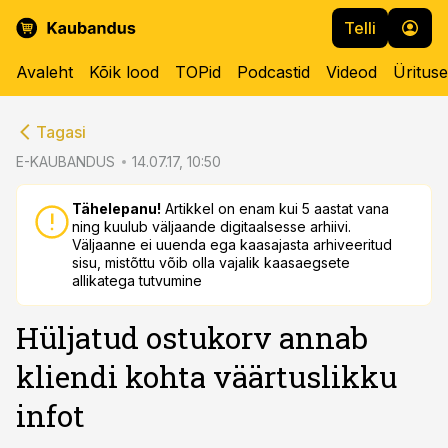
Telli
Avaleht
Kõik lood
TOPid
Podcastid
Videod
Üritus
cebook
cebook
Tagasi
Twitter)
Twitter)
E-KAUBANDUS
14.07.17, 10:50
kedIn
kedIn
Tähelepanu!
Artikkel on enam kui 5 aastat vana
ning kuulub väljaande digitaalsesse arhiivi.
ail
ail
Väljaanne ei uuenda ega kaasajasta arhiveeritud
sisu, mistõttu võib olla vajalik kaasaegsete
k
k
allikatega tutvumine
Hüljatud ostukorv annab
kliendi kohta väärtuslikku
infot