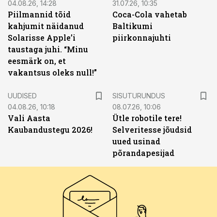
04.08.26, 14:28
31.07.26, 10:35
Piilmannid tõid
Coca-Cola vahetab
kahjumit näidanud
Baltikumi
Solarisse Apple’i
piirkonnajuhti
taustaga juhi. “Minu
eesmärk on, et
vakantsus oleks null!”
ST
UUDISED
SISUTURUNDUS
04.08.26, 10:18
08.07.26, 10:06
Vali Aasta
Ütle robotile tere!
Kaubandustegu 2026!
Selveritesse jõudsid
uued usinad
põrandapesijad