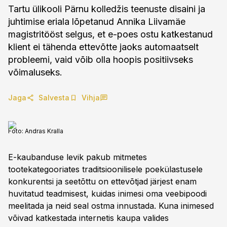
Tartu ülikooli Pärnu kolledžis teenuste disaini ja
juhtimise eriala lõpetanud Annika Liivamäe
magistritööst selgus, et e-poes ostu katkestanud
klient ei tähenda ettevõtte jaoks automaatselt
probleemi, vaid võib olla hoopis positiivseks
võimaluseks.
Jaga
Salvesta
Vihja
Foto:
Andras Kralla
E-kaubanduse levik pakub mitmetes
tootekategooriates traditsioonilisele poekülastusele
konkurentsi ja seetõttu on ettevõtjad järjest enam
huvitatud teadmisest, kuidas inimesi oma veebipoodi
meelitada ja neid seal ostma innustada. Kuna inimesed
võivad katkestada internetis kaupa valides