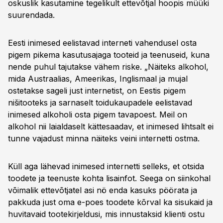
oskuslik kasutamine tegelikult ettevõtjal hoopis müüki
suurendada.
Eesti inimesed eelistavad interneti vahendusel osta
pigem pikema kasutusajaga tooteid ja teenuseid, kuna
nende puhul tajutakse vähem riske. „Näiteks alkohol,
mida Austraalias, Ameerikas, Inglismaal ja mujal
ostetakse sageli just internetist, on Eestis pigem
nišitooteks ja sarnaselt toidukaupadele eelistavad
inimesed alkoholi osta pigem tavapoest. Meil on
alkohol nii laialdaselt kättesaadav, et inimesed lihtsalt ei
tunne vajadust minna näiteks veini internetti ostma.
Küll aga lähevad inimesed internetti selleks, et otsida
toodete ja teenuste kohta lisainfot. Seega on siinkohal
võimalik ettevõtjatel asi nö enda kasuks pöörata ja
pakkuda just oma e-poes toodete kõrval ka sisukaid ja
huvitavaid tootekirjeldusi, mis innustaksid klienti ostu