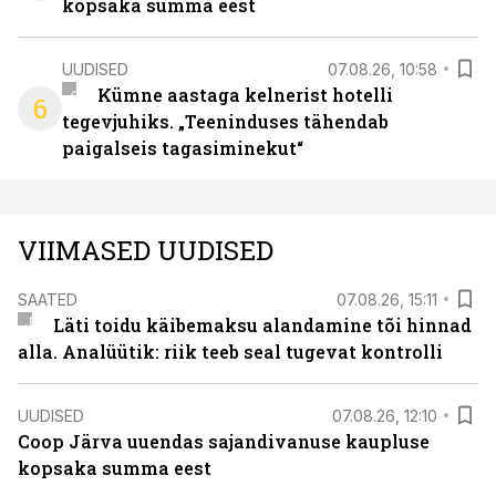
kopsaka summa eest
UUDISED
07.08.26, 10:58
Kümne aastaga kelnerist hotelli
6
tegevjuhiks. „Teeninduses tähendab
paigalseis tagasiminekut“
VIIMASED UUDISED
SAATED
07.08.26, 15:11
Läti toidu käibemaksu alandamine tõi hinnad
alla. Analüütik: riik teeb seal tugevat kontrolli
UUDISED
07.08.26, 12:10
Coop Järva uuendas sajandivanuse kaupluse
kopsaka summa eest