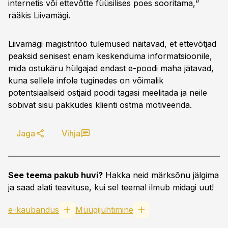
internetis või ettevõtte füüsilises poes sooritama,“
rääkis Liivamägi.
Liivamägi magistritöö tulemused näitavad, et ettevõtjad
peaksid senisest enam keskenduma informatsioonile,
mida ostukäru hülgajad endast e-poodi maha jätavad,
kuna sellele infole tuginedes on võimalik
potentsiaalseid ostjaid poodi tagasi meelitada ja neile
sobivat sisu pakkudes klienti ostma motiveerida.
Jaga
Vihja
See teema pakub huvi?
Hakka neid märksõnu jälgima
ja saad alati teavituse, kui sel teemal ilmub midagi uut!
e-kaubandus
Müügijuhtimine