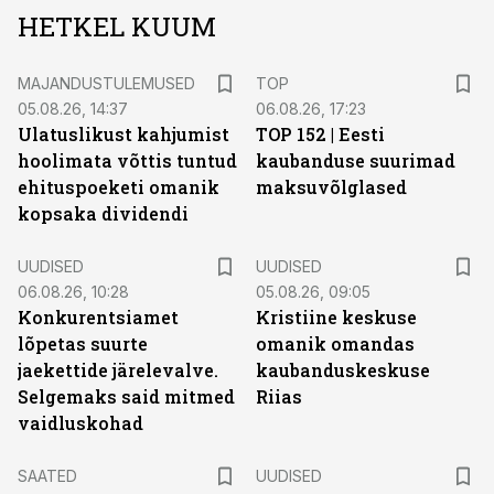
HETKEL KUUM
MAJANDUSTULEMUSED
TOP
05.08.26, 14:37
06.08.26, 17:23
Ulatuslikust kahjumist
TOP 152 | Eesti
hoolimata võttis tuntud
kaubanduse suurimad
ehituspoeketi omanik
maksuvõlglased
kopsaka dividendi
UUDISED
UUDISED
06.08.26, 10:28
05.08.26, 09:05
Konkurentsiamet
Kristiine keskuse
lõpetas suurte
omanik omandas
jaekettide järelevalve.
kaubanduskeskuse
Selgemaks said mitmed
Riias
vaidluskohad
SAATED
UUDISED