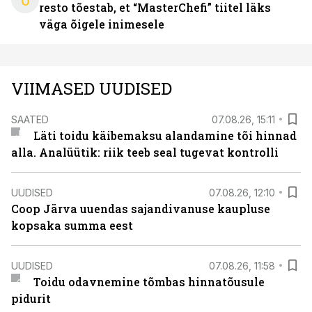
resto tõestab, et “MasterChefi” tiitel läks
väga õigele inimesele
VIIMASED UUDISED
SAATED
07.08.26, 15:11
Läti toidu käibemaksu alandamine tõi hinnad
alla. Analüütik: riik teeb seal tugevat kontrolli
UUDISED
07.08.26, 12:10
Coop Järva uuendas sajandivanuse kaupluse
kopsaka summa eest
UUDISED
07.08.26, 11:58
Toidu odavnemine tõmbas hinnatõusule
pidurit