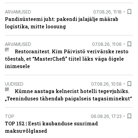
ARVAMUSED
07.08.26, 11:18
Pandisüsteemi juht: pakendi jalajälje määrab
logistika, mitte loosung
ARVAMUSED
07.08.26, 11:06
Restoranitest. Kim Päivistö verivärske resto
tõestab, et “MasterChefi” tiitel läks väga õigele
inimesele
UUDISED
07.08.26, 10:58
Kümne aastaga kelnerist hotelli tegevjuhiks.
„Teeninduses tähendab paigalseis tagasiminekut“
TOP
06.08.26, 17:23
TOP 152 | Eesti kaubanduse suurimad
maksuvõlglased