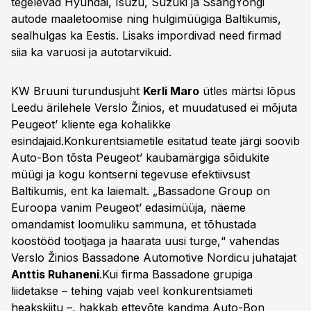
tegelevad Hyundai, Isuzu, Suzuki ja SsangYongi
autode maaletoomise ning hulgimüügiga Baltikumis,
sealhulgas ka Eestis. Lisaks impordivad need firmad
siia ka varuosi ja autotarvikuid.
KW Bruuni turundusjuht
Kerli Maro
ütles märtsi lõpus
Leedu ärilehele Verslo Žinios, et muudatused ei mõjuta
Peugeot’ kliente ega kohalikke
esindajaid.Konkurentsiametile esitatud teate järgi soovib
Auto-Bon tõsta Peugeot’ kaubamärgiga sõidukite
müügi ja kogu kontserni tegevuse efektiivsust
Baltikumis, ent ka laiemalt. „Bassadone Group on
Euroopa vanim Peugeot’ edasimüüja, näeme
omandamist loomuliku sammuna, et tõhustada
koostööd tootjaga ja haarata uusi turge,“ vahendas
Verslo Žinios Bassadone Automotive Nordicu juhatajat
Anttis Ruhaneni
.Kui firma Bassadone grupiga
liidetakse – tehing vajab veel konkurentsiameti
heakskiitu –, hakkab ettevõte kandma Auto-Bon