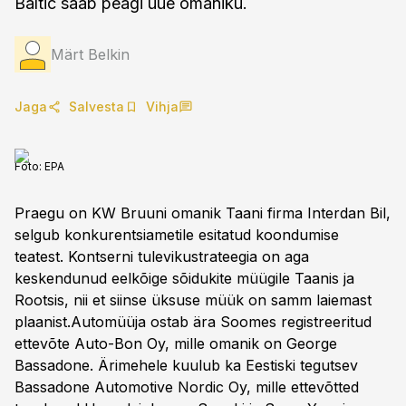
Baltic saab peagi uue omaniku.
Märt Belkin
Jaga
Salvesta
Vihja
Foto:
EPA
Praegu on KW Bruuni omanik Taani firma Interdan Bil,
selgub konkurentsiametile esitatud koondumise
teatest. Kontserni tulevikustrateegia on aga
keskendunud eelkõige sõidukite müügile Taanis ja
Rootsis, nii et siinse üksuse müük on samm laiemast
plaanist.Automüüja ostab ära Soomes registreeritud
ettevõte Auto-Bon Oy, mille omanik on George
Bassadone. Ärimehele kuulub ka Eestiski tegutsev
Bassadone Automotive Nordic Oy, mille ettevõtted