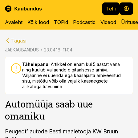
Telli
Avaleht
Kõik lood
TOPid
Podcastid
Videod
Üritus
cebook
cebook
Tagasi
Twitter)
Twitter)
JAEKAUBANDUS
23.04.18, 11:04
kedIn
kedIn
Tähelepanu!
Artikkel on enam kui 5 aastat vana
ning kuulub väljaande digitaalsesse arhiivi.
ail
ail
Väljaanne ei uuenda ega kaasajasta arhiveeritud
sisu, mistõttu võib olla vajalik kaasaegsete
k
k
allikatega tutvumine
Automüüja saab uue
omaniku
Peugeot’ autode Eesti maaletooja KW Bruun