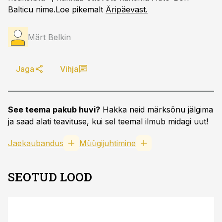
Balticu nime.Loe pikemalt
Äripäevast.
Märt Belkin
Jaga
Vihja
See teema pakub huvi?
Hakka neid märksõnu jälgima
ja saad alati teavituse, kui sel teemal ilmub midagi uut!
Jaekaubandus
Müügijuhtimine
SEOTUD LOOD
ST