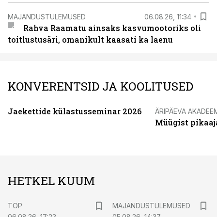
MAJANDUSTULEMUSED
06.08.26, 11:34
Rahva Raamatu ainsaks kasvumootoriks oli
toitlustusäri, omanikult kaasati ka laenu
KONVERENTSID JA KOOLITUSED
Jaekettide külastusseminar 2026
ÄRIPÄEVA AKADEE
Müügist pikaaj
HETKEL KUUM
TOP
MAJANDUSTULEMUSED
06.08.26, 17:23
05.08.26, 14:37