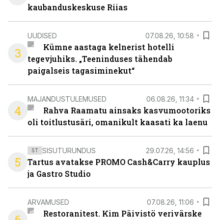
kaubanduskeskuse Riias
UUDISED
07.08.26, 10:58
Kümne aastaga kelnerist hotelli
3
tegevjuhiks. „Teeninduses tähendab
paigalseis tagasiminekut“
MAJANDUSTULEMUSED
06.08.26, 11:34
4
Rahva Raamatu ainsaks kasvumootoriks
oli toitlustusäri, omanikult kaasati ka laenu
SISUTURUNDUS
29.07.26, 14:56
ST
5
Tartus avatakse PROMO Cash&Carry kauplus
ja Gastro Studio
ARVAMUSED
07.08.26, 11:06
Restoranitest. Kim Päivistö verivärske
6