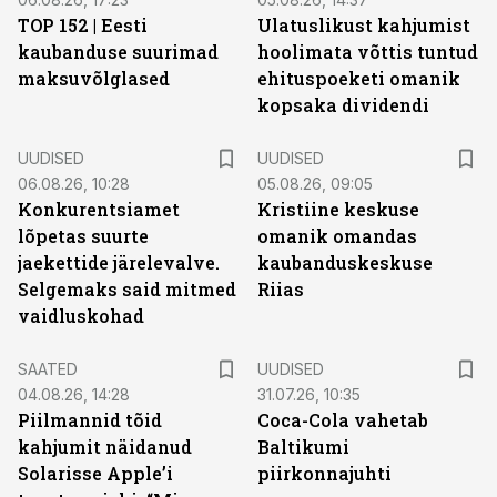
TOP 152 | Eesti
Ulatuslikust kahjumist
kaubanduse suurimad
hoolimata võttis tuntud
maksuvõlglased
ehituspoeketi omanik
kopsaka dividendi
UUDISED
UUDISED
06.08.26, 10:28
05.08.26, 09:05
Konkurentsiamet
Kristiine keskuse
lõpetas suurte
omanik omandas
jaekettide järelevalve.
kaubanduskeskuse
Selgemaks said mitmed
Riias
vaidluskohad
SAATED
UUDISED
04.08.26, 14:28
31.07.26, 10:35
Piilmannid tõid
Coca-Cola vahetab
kahjumit näidanud
Baltikumi
Solarisse Apple’i
piirkonnajuhti