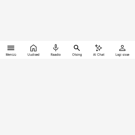
Menüü
Uudised
Raadio
Otsing
AI Chat
Logi sisse
Vana-Lõuna 39/1, 19094 Tallinn
(+372) 667 0111
kaubandus@kaubandus.ee
Telli
Reklaam
Firmast