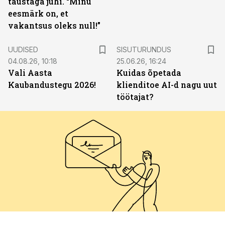
taustaga juhi. “Minu
eesmärk on, et
vakantsus oleks null!”
ST
UUDISED
SISUTURUNDUS
04.08.26, 10:18
25.06.26, 16:24
Vali Aasta
Kuidas õpetada
Kaubandustegu 2026!
klienditoe AI-d nagu uut
töötajat?