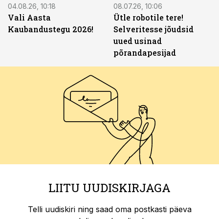
04.08.26, 10:18
08.07.26, 10:06
Vali Aasta
Ütle robotile tere!
Kaubandustegu 2026!
Selveritesse jõudsid
uued usinad
põrandapesijad
LIITU UUDISKIRJAGA
Telli uudiskiri ning saad oma postkasti päeva