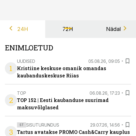
24H
72H
Nädal
ENIMLOETUD
UUDISED
05.08.26, 09:05
1
Kristiine keskuse omanik omandas
kaubanduskeskuse Riias
TOP
06.08.26, 17:23
2
TOP 152 | Eesti kaubanduse suurimad
maksuvõlglased
SISUTURUNDUS
29.07.26, 14:56
ST
3
Tartus avatakse PROMO Cash&Carry kauplus