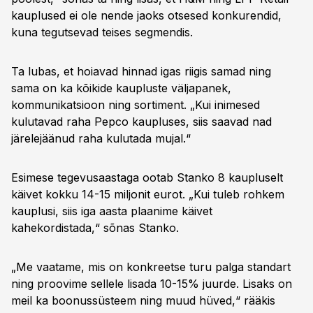
kauplused ei ole nende jaoks otsesed konkurendid,
kuna tegutsevad teises segmendis.
Ta lubas, et hoiavad hinnad igas riigis samad ning
sama on ka kõikide kaupluste väljapanek,
kommunikatsioon ning sortiment. „Kui inimesed
kulutavad raha Pepco kaupluses, siis saavad nad
järelejäänud raha kulutada mujal.“
Esimese tegevusaastaga ootab Stanko 8 kaupluselt
käivet kokku 14-15 miljonit eurot. „Kui tuleb rohkem
kauplusi, siis iga aasta plaanime käivet
kahekordistada,“ sõnas Stanko.
„Me vaatame, mis on konkreetse turu palga standart
ning proovime sellele lisada 10-15% juurde. Lisaks on
meil ka boonussüsteem ning muud hüved,“ rääkis