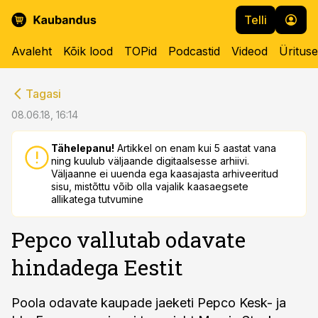
Telli
Avaleht
Kõik lood
TOPid
Podcastid
Videod
Üritus
cebook
cebook
Tagasi
Twitter)
Twitter)
08.06.18, 16:14
kedIn
kedIn
Tähelepanu!
Artikkel on enam kui 5 aastat vana
ning kuulub väljaande digitaalsesse arhiivi.
ail
ail
Väljaanne ei uuenda ega kaasajasta arhiveeritud
sisu, mistõttu võib olla vajalik kaasaegsete
k
k
allikatega tutvumine
Pepco vallutab odavate
hindadega Eestit
Poola odavate kaupade jaeketi Pepco Kesk- ja