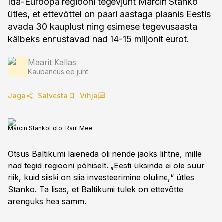
Ida-Euroopa regiooni tegevjuht Marcin Stanko
ütles, et ettevõttel on paari aastaga plaanis Eestis
avada 30 kauplust ning esimese tegevusaasta
käibeks ennustavad nad 14-15 miljonit eurot.
Maarit Kallas
Kaubandus.ee juht
Jaga
Salvesta
Vihja
Marcin Stanko
Foto:
Raul Mee
Otsus Baltikumi laieneda oli nende jaoks lihtne, mille
nad tegid regiooni põhiselt. „Eesti üksinda ei ole suur
riik, kuid siiski on siia investeerimine oluline,“ ütles
Stanko. Ta lisas, et Baltikumi tulek on ettevõtte
arenguks hea samm.