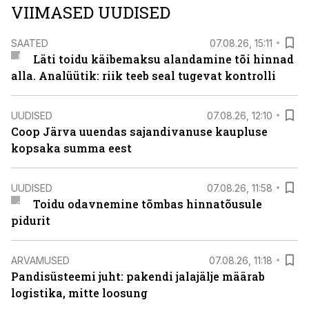
VIIMASED UUDISED
SAATED
07.08.26, 15:11
Läti toidu käibemaksu alandamine tõi hinnad
alla. Analüütik: riik teeb seal tugevat kontrolli
UUDISED
07.08.26, 12:10
Coop Järva uuendas sajandivanuse kaupluse
kopsaka summa eest
UUDISED
07.08.26, 11:58
Toidu odavnemine tõmbas hinnatõusule
pidurit
ARVAMUSED
07.08.26, 11:18
Pandisüsteemi juht: pakendi jalajälje määrab
logistika, mitte loosung