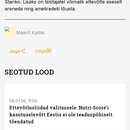
Stanko. Lisaks on töötajatel võimalik ettevõtte siseselt
areneda ning ametiredelil tõusta.
Maarit Kallas
Jaga
Vihja
SEOTUD LOOD
08.07.26, 11:00
Ettevõtlusliidud valitsusele: Nutri-Score'i
kasutuselevõtt Eestis ei ole teaduspõhiselt
tõendatud