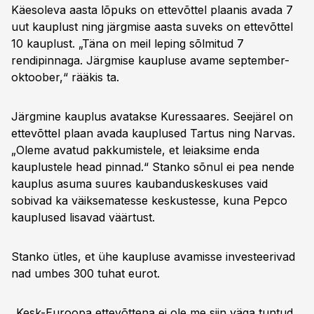
Käesoleva aasta lõpuks on ettevõttel plaanis avada 7
uut kauplust ning järgmise aasta suveks on ettevõttel
10 kauplust. „Täna on meil leping sõlmitud 7
rendipinnaga. Järgmise kaupluse avame september-
oktoober,“ rääkis ta.
Järgmine kauplus avatakse Kuressaares. Seejärel on
ettevõttel plaan avada kauplused Tartus ning Narvas.
„Oleme avatud pakkumistele, et leiaksime enda
kauplustele head pinnad.“ Stanko sõnul ei pea nende
kauplus asuma suures kaubanduskeskuses vaid
sobivad ka väiksematesse keskustesse, kuna Pepco
kauplused lisavad väärtust.
Stanko ütles, et ühe kaupluse avamisse investeerivad
nad umbes 300 tuhat eurot.
„Kesk-Euroopa ettevõttena ei ole me siin väga tuntud.