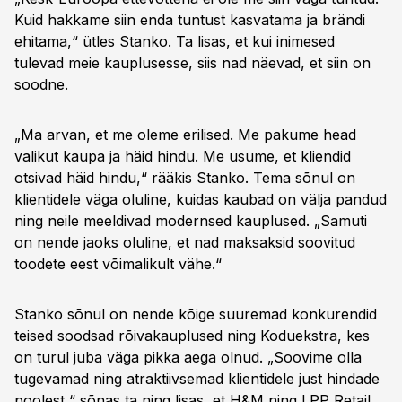
Kuid hakkame siin enda tuntust kasvatama ja brändi
ehitama,“ ütles Stanko. Ta lisas, et kui inimesed
tulevad meie kauplusesse, siis nad näevad, et siin on
soodne.
„Ma arvan, et me oleme erilised. Me pakume head
valikut kaupa ja häid hindu. Me usume, et kliendid
otsivad häid hindu,“ rääkis Stanko. Tema sõnul on
klientidele väga oluline, kuidas kaubad on välja pandud
ning neile meeldivad modernsed kauplused. „Samuti
on nende jaoks oluline, et nad maksaksid soovitud
toodete eest võimalikult vähe.“
Stanko sõnul on nende kõige suuremad konkurendid
teised soodsad rõivakauplused ning Koduekstra, kes
on turul juba väga pikka aega olnud. „Soovime olla
tugevamad ning atraktiivsemad klientidele just hindade
poolest,“ sõnas ta ning lisas, et H&M ning LPP Retail