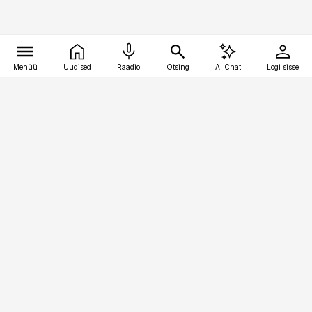
Menüü
Uudised
Raadio
Otsing
AI Chat
Logi sisse
Vana-Lõuna 39/1, 19094 Tallinn
(+372) 667 0111
kaubandus@kaubandus.ee
Telli
Reklaam
Firmast
Sisu kasutamisõigused
Ajakirjaniku
eetikakoodeks
Üldtingimused
Privaatsustingimused