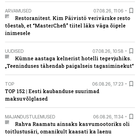
ARVAMUSED
07.08.26, 11:06
Restoranitest. Kim Päivistö verivärske resto
tõestab, et “MasterChefi” tiitel läks väga õigele
inimesele
UUDISED
07.08.26, 10:58
Kümne aastaga kelnerist hotelli tegevjuhiks.
„Teeninduses tähendab paigalseis tagasiminekut“
TOP
06.08.26, 17:23
TOP 152 | Eesti kaubanduse suurimad
maksuvõlglased
MAJANDUSTULEMUSED
06.08.26, 11:34
Rahva Raamatu ainsaks kasvumootoriks oli
toitlustusäri, omanikult kaasati ka laenu