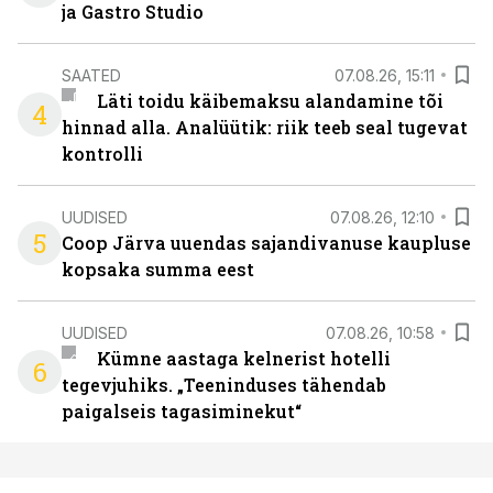
ja Gastro Studio
SAATED
07.08.26, 15:11
Läti toidu käibemaksu alandamine tõi
4
hinnad alla. Analüütik: riik teeb seal tugevat
kontrolli
UUDISED
07.08.26, 12:10
5
Coop Järva uuendas sajandivanuse kaupluse
kopsaka summa eest
UUDISED
07.08.26, 10:58
Kümne aastaga kelnerist hotelli
6
tegevjuhiks. „Teeninduses tähendab
paigalseis tagasiminekut“