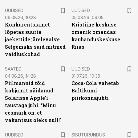
UUDISED
UUDISED
06.08.26, 10:28
05.08.26, 09:05
Konkurentsiamet
Kristiine keskuse
lõpetas suurte
omanik omandas
jaekettide järelevalve.
kaubanduskeskuse
Selgemaks said mitmed
Riias
vaidluskohad
SAATED
UUDISED
04.08.26, 14:28
31.07.26, 10:35
Piilmannid tõid
Coca-Cola vahetab
kahjumit näidanud
Baltikumi
Solarisse Apple’i
piirkonnajuhti
taustaga juhi. “Minu
eesmärk on, et
vakantsus oleks null!”
ST
UUDISED
SISUTURUNDUS