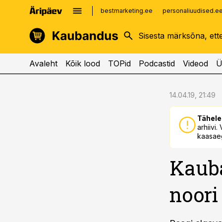
bestmarketing.ee
personaliuudised.e
kinnisvarauudised.ee
imelineajalugu.ee
logistikauudised.ee
imelineteadus.ee
Avaleht
Kõik lood
TOPid
Podcastid
Videod
Ü
cebook
cebook
14.04.19, 21:49
Twitter)
Twitter)
Tähele
kedIn
kedIn
arhiivi
kaasaeg
ail
ail
Kauba
k
k
noori