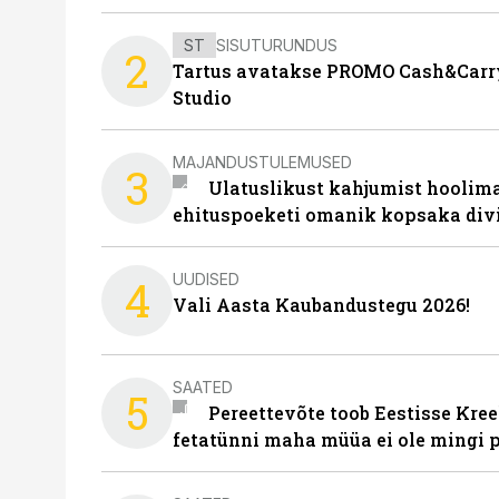
ST
SISUTURUNDUS
2
Tartus avatakse PROMO Cash&Carry
Studio
MAJANDUSTULEMUSED
3
Ulatuslikust kahjumist hoolima
ehituspoeketi omanik kopsaka div
UUDISED
4
Vali Aasta Kaubandustegu 2026!
SAATED
5
Pereettevõte toob Eestisse Kree
fetatünni maha müüa ei ole mingi 