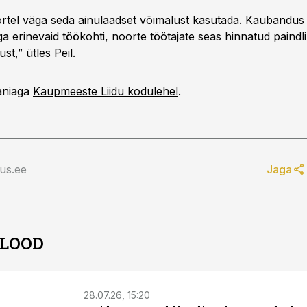
rtel väga seda ainulaadset võimalust kasutada. Kaubandus 
 erinevaid töökohti, noorte töötajate seas hinnatud paindlik
st,” ütles Peil.
aniaga
Kaupmeeste Liidu kodulehel
.
us.ee
Jaga
 LOOD
28.07.26, 15:20