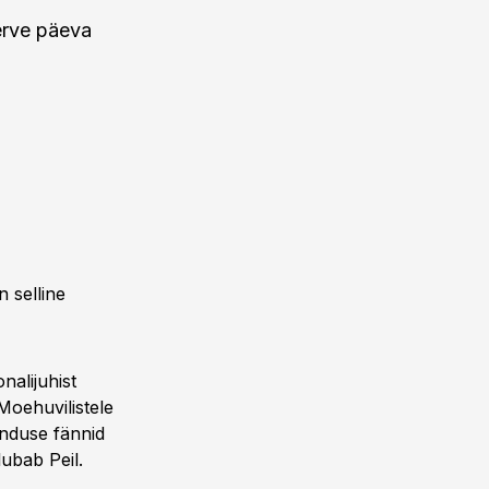
erve päeva
 selline
nalijuhist
 Moehuvilistele
anduse fännid
lubab Peil.