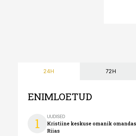
24H
72H
ENIMLOETUD
UUDISED
1
Kristiine keskuse omanik omanda
Riias