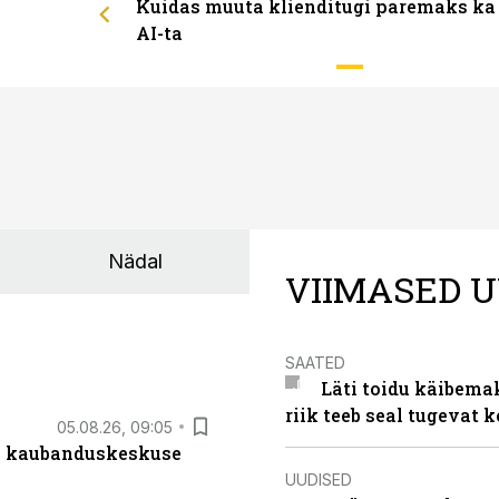
Kuidas muuta klienditugi paremaks ka
AI-ta
Nädal
VIIMASED U
SAATED
Läti toidu käibema
riik teeb seal tugevat k
05.08.26, 09:05
s kaubanduskeskuse
UUDISED