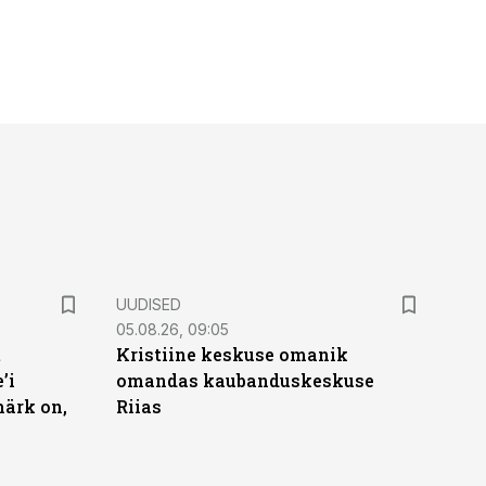
UUDISED
05.08.26, 09:05
t
Kristiine keskuse omanik
’i
omandas kaubanduskeskuse
märk on,
Riias