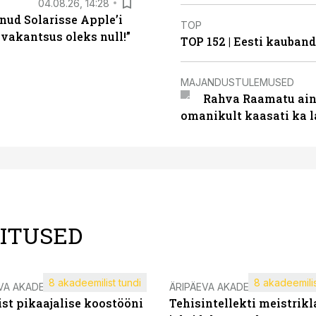
04.08.26, 14:28
nud Solarisse Apple’i
TOP
 vakantsus oleks null!”
TOP 152 | Eesti kauba
MAJANDUSTULEMUSED
Rahva Raamatu ains
omanikult kaasati ka 
LITUSED
8 akadeemilist tundi
8 akadeemilis
VA AKADEEMIA
ÄRIPÄEVA AKADEEMIA
st pikaajalise koostööni
Tehisintellekti meistrikl