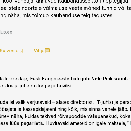
l koolivaheajal annavad kaubandussektori tipptegijad
alistele noortele võimaluse veeta mõned tunnid või t
ing näha, mis toimub kaubanduse telgitagustes.
us.ee
Salvesta
Vihja
a korraldaja, Eesti Kaupmeeste Liidu juhi
Nele Peili
sõnul on
rdne ja juba on ka palju huvilisi.
a lai valik varjutavaid – alates direktorist, IT-juhist ja perso
töötajate ja kassapidajateni ning kõik, mis sinna vahele jääb.
põnev näha, kuidas tekivad rõivapoodide väljapanekud, kok
sa lüüa pagariletis. Huvitavaid ameteid on igale maitsele,“ 