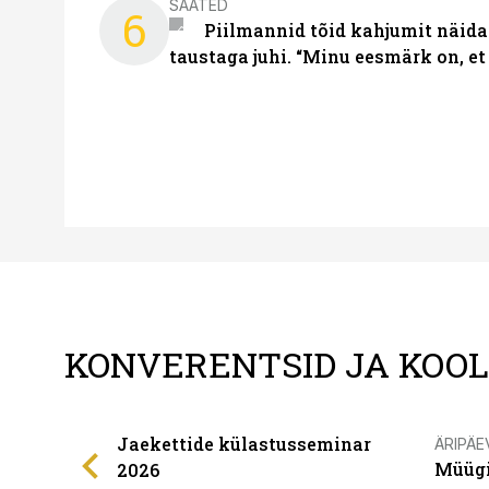
SAATED
6
Piilmannid tõid kahjumit näida
taustaga juhi. “Minu eesmärk on, et
KONVERENTSID JA KOO
Jaekettide külastusseminar
ÄRIPÄE
Müügi
2026