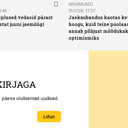
ARVAMUSED
9:45
31.07.26, 17:37
plused vedasid pärast
Jaekaubandus kaotas ke
stat juuni jaemüügi
hoogu, kuid teine poolaa
annab põhjust mõõduka
optimismiks
KIRJAGA
ti päeva olulisemad uudised.
Liitun