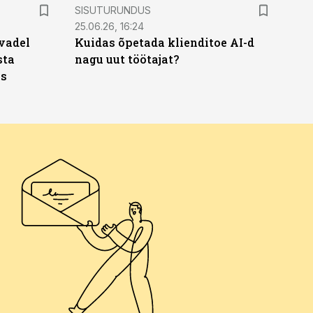
ST
SISUTURUNDUS
25.06.26, 16:24
vadel
Kuidas õpetada klienditoe AI-d
sta
nagu uut töötajat?
ks