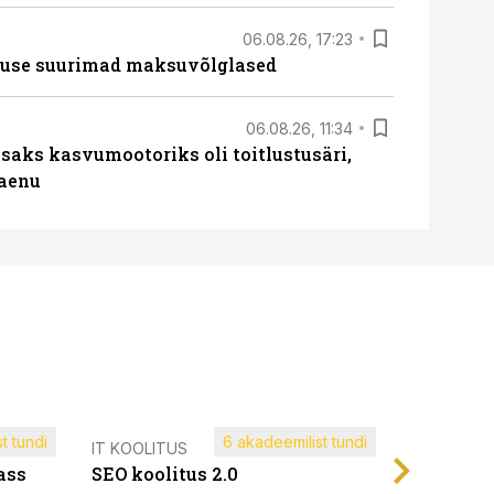
06.08.26, 17:23
nduse suurimad maksuvõlglased
06.08.26, 11:34
aks kasvumootoriks oli toitlustusäri,
laenu
t tundi
6 akadeemilist tundi
Müügijuh
IT KOOLITUS
ass
SEO koolitus 2.0