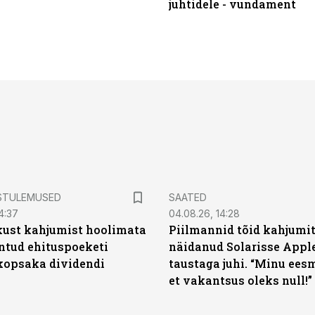
juhtidele - vundament
STULEMUSED
SAATED
4:37
04.08.26, 14:28
kust kahjumist hoolimata
Piilmannid tõid kahjumi
untud ehituspoeketi
näidanud Solarisse Apple
opsaka dividendi
taustaga juhi. “Minu ees
et vakantsus oleks null!”