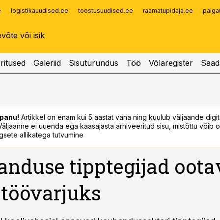
e
logistikauudised.ee
toostusuudised.ee
raamatupidaja.ee
palga
Infopank
Radar
ritused
Galeriid
Sisuturundus
Töö
Võlaregister
Saad
panu!
Artikkel on enam kui 5 aastat vana ning kuulub väljaande digi
. Väljaanne ei uuenda ega kaasajasta arhiveeritud sisu, mistõttu võib ol
sete allikatega tutvumine
nduse tipptegijad oot
 töövarjuks