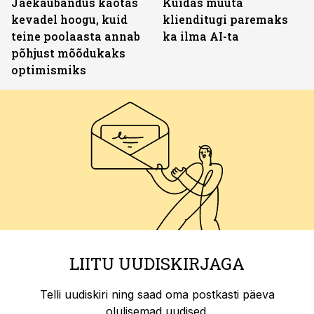
Jaekaubandus kaotas
Kuidas muuta
kevadel hoogu, kuid
klienditugi paremaks
teine poolaasta annab
ka ilma AI-ta
põhjust mõõdukaks
optimismiks
LIITU UUDISKIRJAGA
Telli uudiskiri ning saad oma postkasti päeva
olulisemad uudised.