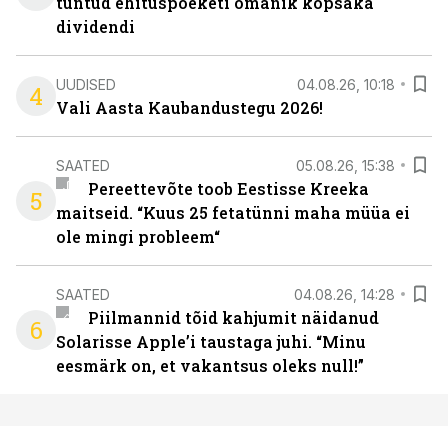
tuntud ehituspoeketi omanik kopsaka
dividendi
UUDISED
04.08.26, 10:18
4
Vali Aasta Kaubandustegu 2026!
SAATED
05.08.26, 15:38
Pereettevõte toob Eestisse Kreeka
5
maitseid. “Kuus 25 fetatünni maha müüa ei
ole mingi probleem“
SAATED
04.08.26, 14:28
Piilmannid tõid kahjumit näidanud
6
Solarisse Apple’i taustaga juhi. “Minu
eesmärk on, et vakantsus oleks null!”