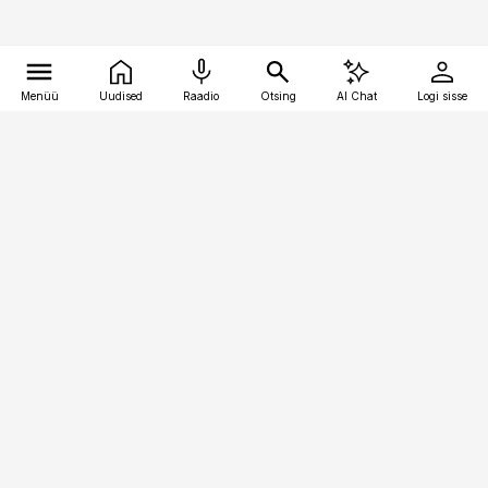
Menüü
Uudised
Raadio
Otsing
AI Chat
Logi sisse
Vana-Lõuna 39/1, 19094 Tallinn
(+372) 667 0111
kaubandus@kaubandus.ee
Telli
Reklaam
Firmast
Sisu kasutamisõigused
Ajakirjaniku
eetikakoodeks
Üldtingimused
Privaatsustingimused
Küpsiste poliitika
KKK