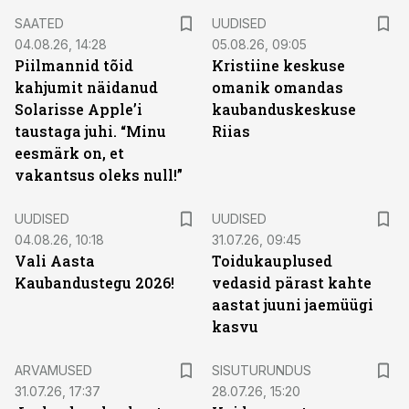
SAATED
UUDISED
04.08.26, 14:28
05.08.26, 09:05
Piilmannid tõid
Kristiine keskuse
kahjumit näidanud
omanik omandas
Solarisse Apple’i
kaubanduskeskuse
taustaga juhi. “Minu
Riias
eesmärk on, et
vakantsus oleks null!”
UUDISED
UUDISED
04.08.26, 10:18
31.07.26, 09:45
Vali Aasta
Toidukauplused
Kaubandustegu 2026!
vedasid pärast kahte
aastat juuni jaemüügi
kasvu
ST
ARVAMUSED
SISUTURUNDUS
31.07.26, 17:37
28.07.26, 15:20