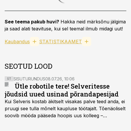
See teema pakub huvi?
Hakka neid märksõnu jälgima
ja saad alati teavituse, kui sel teemal ilmub midagi uut!
Kaubandus
STATISTIKAAMET
SEOTUD LOOD
SISUTURUNDUS
08.07.26, 10:06
ST
Ütle robotile tere! Selveritesse
jõudsid uued usinad põrandapesijad
Kui Selveris kostab äkitselt viisakas palve teed anda, ei
pruugi see tulla mõnelt kaupluse töötajalt. Tõenäoliselt
soovib mööda pääseda hoopis uus kolleeg –
põrandapesurobot, kes liigub rahulikult, vabandab
vajadusel ja annab eesti keeles teada, et aeg on