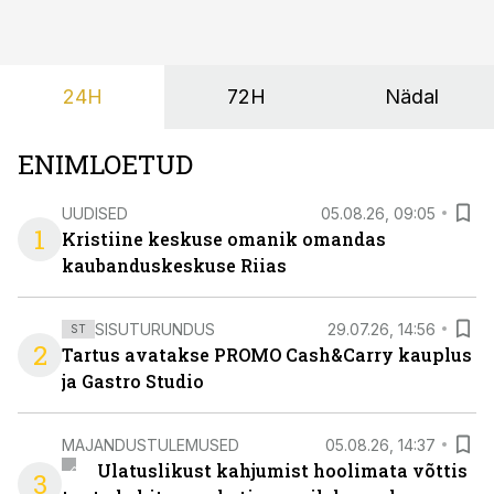
põrandad särama lüüa.
24H
72H
Nädal
ENIMLOETUD
UUDISED
05.08.26, 09:05
1
Kristiine keskuse omanik omandas
kaubanduskeskuse Riias
SISUTURUNDUS
29.07.26, 14:56
ST
2
Tartus avatakse PROMO Cash&Carry kauplus
ja Gastro Studio
MAJANDUSTULEMUSED
05.08.26, 14:37
Ulatuslikust kahjumist hoolimata võttis
3