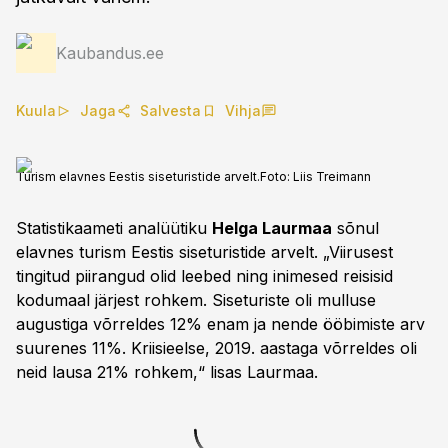
Kaubandus.ee
Kuula
Jaga
Salvesta
Vihja
Turism elavnes Eestis siseturistide arvelt.
Foto:
Liis Treimann
Statistikaameti analüütiku
Helga Laurmaa
sõnul
elavnes turism Eestis siseturistide arvelt. „Viirusest
tingitud piirangud olid leebed ning inimesed reisisid
kodumaal järjest rohkem. Siseturiste oli mulluse
augustiga võrreldes 12% enam ja nende ööbimiste arv
suurenes 11%. Kriisieelse, 2019. aastaga võrreldes oli
neid lausa 21% rohkem,“ lisas Laurmaa.