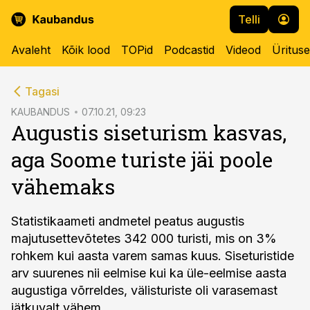
Telli
Avaleht
Kõik lood
TOPid
Podcastid
Videod
Üritus
cebook
Tagasi
Twitter)
KAUBANDUS
07.10.21, 09:23
Augustis siseturism kasvas,
kedIn
aga Soome turiste jäi poole
ail
vähemaks
k
Statistikaameti andmetel peatus augustis
majutusettevõtetes 342 000 turisti, mis on 3%
rohkem kui aasta varem samas kuus. Siseturistide
arv suurenes nii eelmise kui ka üle-eelmise aasta
augustiga võrreldes, välisturiste oli varasemast
jätkuvalt vähem.