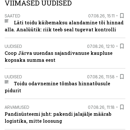
VIIMASED UUDISED
SAATED
07.08.26, 15:11
Läti toidu käibemaksu alandamine tõi hinnad
alla. Analüütik: riik teeb seal tugevat kontrolli
UUDISED
07.08.26, 12:10
Coop Järva uuendas sajandivanuse kaupluse
kopsaka summa eest
UUDISED
07.08.26, 11:58
Toidu odavnemine tõmbas hinnatõusule
pidurit
ARVAMUSED
07.08.26, 11:18
Pandisüsteemi juht: pakendi jalajälje määrab
logistika, mitte loosung