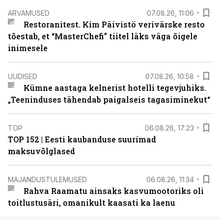
ARVAMUSED
07.08.26, 11:06
Restoranitest. Kim Päivistö verivärske resto
tõestab, et “MasterChefi” tiitel läks väga õigele
inimesele
UUDISED
07.08.26, 10:58
Kümne aastaga kelnerist hotelli tegevjuhiks.
„Teeninduses tähendab paigalseis tagasiminekut“
TOP
06.08.26, 17:23
TOP 152 | Eesti kaubanduse suurimad
maksuvõlglased
MAJANDUSTULEMUSED
06.08.26, 11:34
Rahva Raamatu ainsaks kasvumootoriks oli
toitlustusäri, omanikult kaasati ka laenu