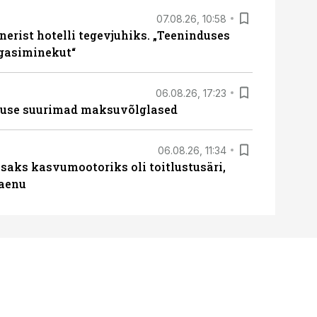
07.08.26, 10:58
erist hotelli tegevjuhiks. „Teeninduses
agasiminekut“
06.08.26, 17:23
nduse suurimad maksuvõlglased
06.08.26, 11:34
aks kasvumootoriks oli toitlustusäri,
laenu