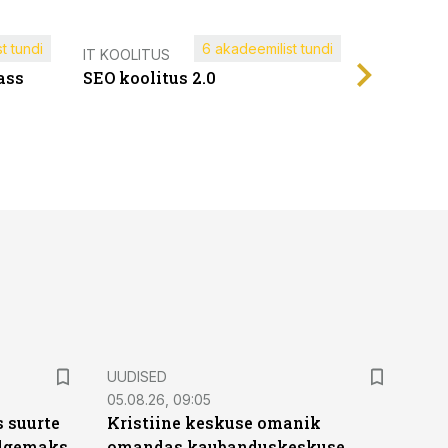
t tundi
6 akadeemilist tundi
Müügijuh
IT KOOLITUS
ass
SEO koolitus 2.0
UUDISED
05.08.26, 09:05
 suurte
Kristiine keskuse omanik
Selgemaks
omandas kaubanduskeskuse