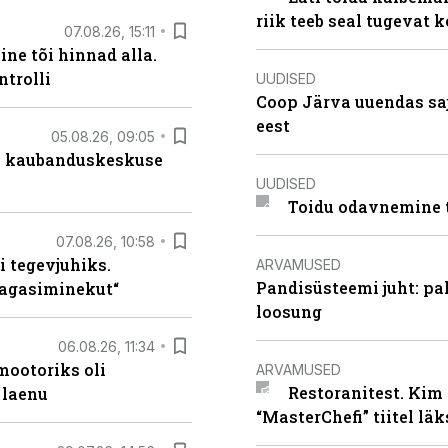
riik teeb seal tugevat k
07.08.26, 15:11
ne tõi hinnad alla.
ntrolli
UUDISED
Coop Järva uuendas s
eest
05.08.26, 09:05
s kaubanduskeskuse
UUDISED
Toidu odavnemine 
07.08.26, 10:58
i tegevjuhiks.
ARVAMUSED
Pandisüsteemi juht: pak
tagasiminekut“
loosung
06.08.26, 11:34
ootoriks oli
ARVAMUSED
Restoranitest. Kim 
 laenu
“MasterChefi” tiitel lä