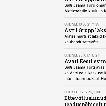
Balti Jaama Turu omani
Aktsiaseltsile kuuluva 
UUDISED
16.03.21, 11:35
Astri Grupp läks
Alates märtsist läksid 
kaubandusettevõte.
UUDISED
26.10.17, 13:24
Avati Eesti esi
Balti Jaama Turg avas 
ka Astri.ee e-keskuse k
mõne tunni jooksul. Het
kauplejaid ning kaubava
UUDISED
08.07.26, 11:00
Ettevõtlusliidud
teaduspõhiselt 