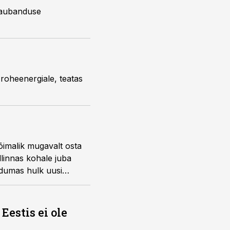
ukaubanduse
 roheenergiale, teatas
õimalik mugavalt osta
llinnas kohale juba
andumas hulk uusi
Eestis ei ole