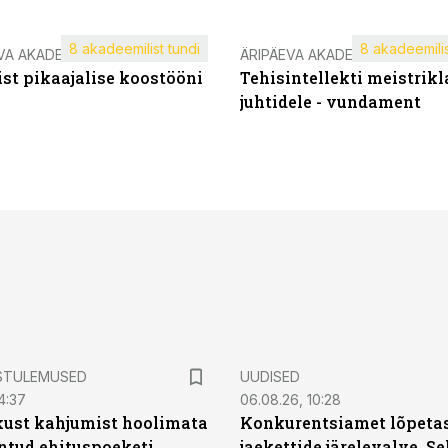
8 akadeemilist tundi
8 akadeemilis
VA AKADEEMIA
ÄRIPÄEVA AKADEEMIA
st pikaajalise koostööni
Tehisintellekti meistrikl
juhtidele - vundament
STULEMUSED
UUDISED
4:37
06.08.26, 10:28
kust kahjumist hoolimata
Konkurentsiamet lõpetas
untud ehituspoeketi
jaekettide järelevalve. 