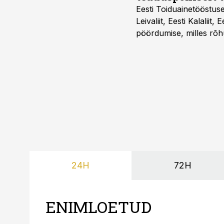
Eesti Toiduainetööstus
Leivaliit, Eesti Kalaliit,
pöördumise, milles rõh
süsteemi kuni Euroopa 
lahenduses. Pakendi esi
24H
72H
ENIMLOETUD