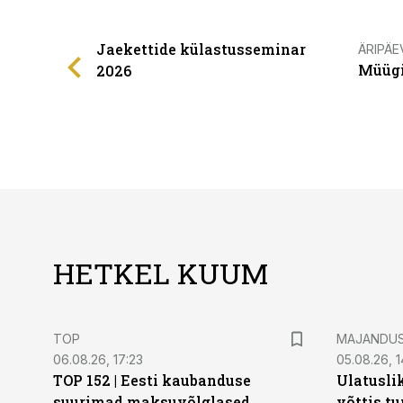
Jaekettide külastusseminar
ÄRIPÄE
Müügi
2026
HETKEL KUUM
TOP
MAJANDU
06.08.26, 17:23
05.08.26, 1
TOP 152 | Eesti kaubanduse
Ulatusli
suurimad maksuvõlglased
võttis t