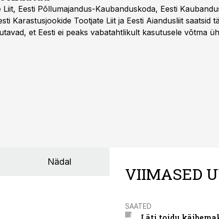
e Liit, Eesti Põllumajandus-Kaubanduskoda, Eesti Kaubandu
 Eesti Karastusjookide Tootjate Liit ja Eesti Aiandusliit saatsid 
utavad, et Eesti ei peaks vabatahtlikult kasutusele võtma ü
Liidus pole kokku lepitud ühtses, teaduspõhises ja toiduku
külje märgistuse eesmärk peaks olema tarbijainfo lihtsustam
Nädal
VIIMASED U
SAATED
Läti toidu käibema