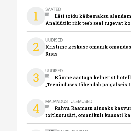
SAATED
1
Läti toidu käibemaksu alandami
Analüütik: riik teeb seal tugevat ko
UUDISED
2
Kristiine keskuse omanik omanda
Riias
UUDISED
3
Kümne aastaga kelnerist hotell
„Teeninduses tähendab paigalseis 
MAJANDUSTULEMUSED
4
Rahva Raamatu ainsaks kasvum
toitlustusäri, omanikult kaasati ka