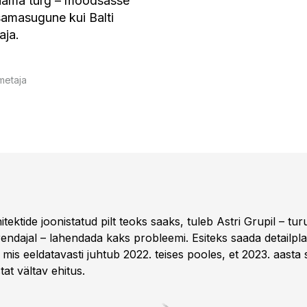
 jaama turg – moodsasse
 samasugune kui Balti
aja.
metaja
hitektide joonistatud pilt teoks saaks, tuleb Astri Grupil – tur
rendajal – lahendada kaks probleemi. Esiteks saada detailpl
mis eeldatavasti juhtub 2022. teises pooles, et 2023. aasta 
tat vältav ehitus.