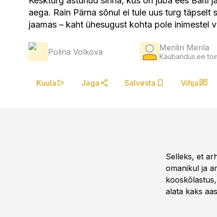
Keskturg astunud sinna, kus on juba ees Balti
aega. Rain Pärna sõnul ei tule uus turg täpselt
jaamas – kaht ühesugust kohta pole inimestel v
Merilin Merila
Polina Volkova
Kaubandus.ee toi
Kuula
Jaga
Salvesta
Vihja
Selleks, et ar
omanikul ja a
kooskõlastus, 
alata kaks aas