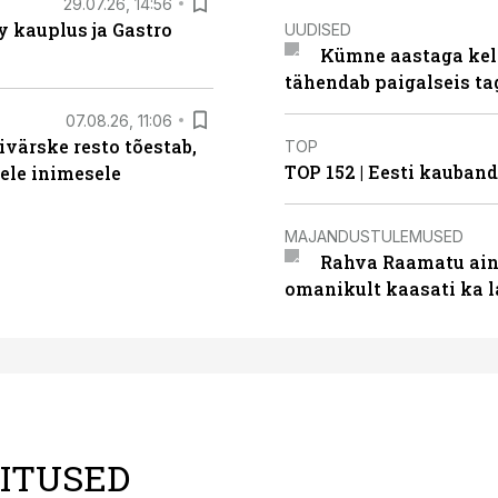
29.07.26, 14:56
 kauplus ja Gastro
UUDISED
Kümne aastaga keln
tähendab paigalseis t
07.08.26, 11:06
ivärske resto tõestab,
TOP
TOP 152 | Eesti kauba
gele inimesele
MAJANDUSTULEMUSED
Rahva Raamatu ains
omanikult kaasati ka 
LITUSED