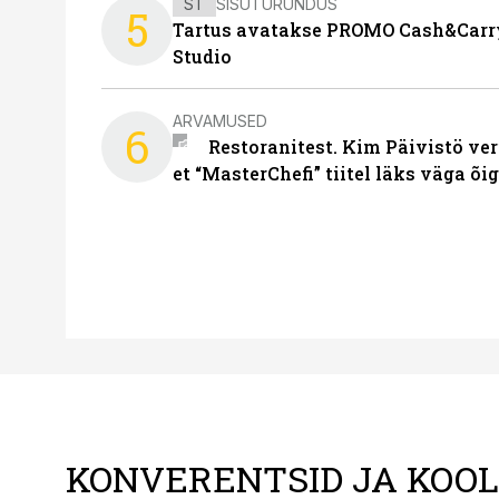
ST
SISUTURUNDUS
5
Tartus avatakse PROMO Cash&Carry
Studio
ARVAMUSED
6
Restoranitest. Kim Päivistö ver
et “MasterChefi” tiitel läks väga õi
KONVERENTSID JA KOO