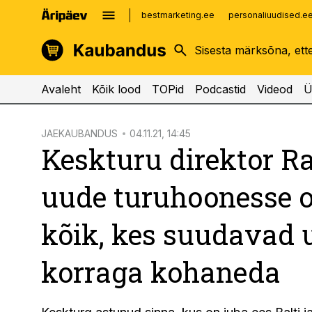
bestmarketing.ee
personaliuudised.e
kinnisvarauudised.ee
imelineajalugu.ee
logistikauudised.ee
imelineteadus.ee
Avaleht
Kõik lood
TOPid
Podcastid
Videod
Ü
cebook
JAEKAUBANDUS
04.11.21, 14:45
Keskturu direktor Ra
Twitter)
kedIn
uude turuhoonesse 
ail
kõik, kes suudavad 
k
korraga kohaneda