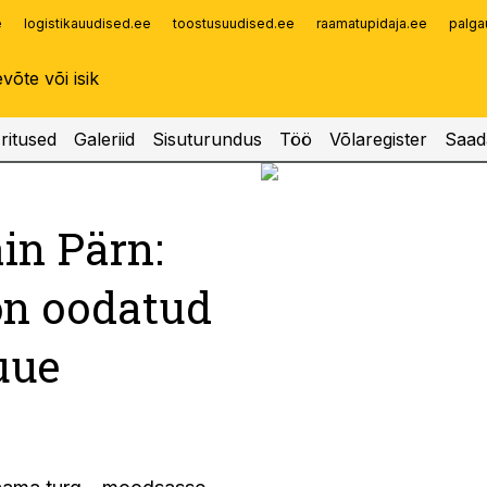
e
logistikauudised.ee
toostusuudised.ee
raamatupidaja.ee
palga
Infopank
Radar
Keskturu uus direktor Rain Pärn 
ritused
Galeriid
Sisuturundus
Töö
Võlaregister
Saad
Foto:
Liis Treimann
in Pärn:
on oodatud
uue