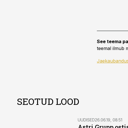
See teema pa
teemal ilmub m
Jaekaubandu
SEOTUD LOOD
UUDISED
26.06.19, 08:51
Astri Grupp ost