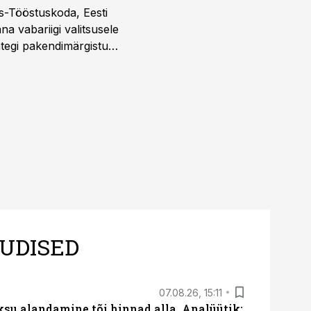
s-Tööstuskoda, Eesti
täna vabariigi valitsusele
htegi pakendimärgistuse
ltuure arvestavas
ine, mitte eksitamine.
UDISED
07.08.26, 15:11
ksu alandamine tõi hinnad alla. Analüütik: