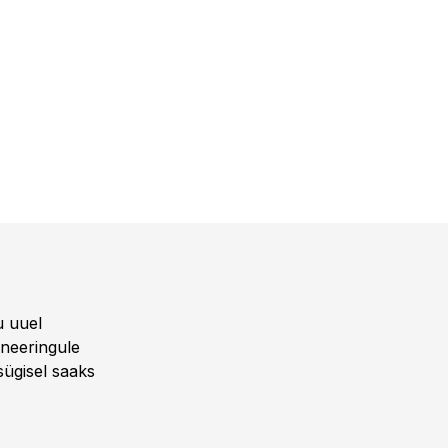
u uuel
aneeringule
sügisel saaks