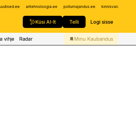
Iseteenindus
uudised.ee
aritehnoloogia.ee
pollumajandus.ee
kinnisvarauudised.
Telli Kaubandus
Küsi AI-lt
Telli
Logi sisse
käib ka ise Helmuti hapukapsast maitsmas ja ostmas.
a vihje
Radar
Minu Kaubandus