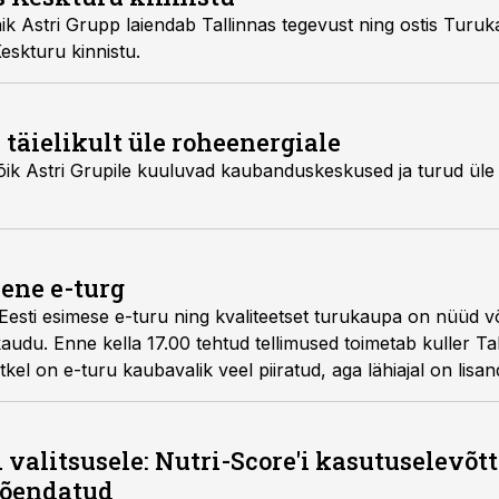
k Astri Grupp laiendab Tallinnas tegevust ning ostis Tur
Keskturu kinnistu.
 täielikult üle roheenergiale
kõik Astri Grupile kuuluvad kaubanduskeskused ja turud üle
mene e-turg
Eesti esimese e-turu ning kvaliteetset turukaupa on nüüd v
audu. Enne kella 17.00 tehtud tellimused toimetab kuller Ta
kel on e-turu kaubavalik veel piiratud, aga lähiajal on lis
lik täieneb jooksvalt.
 valitsusele: Nutri-Score'i kasutuselevõtt 
tõendatud