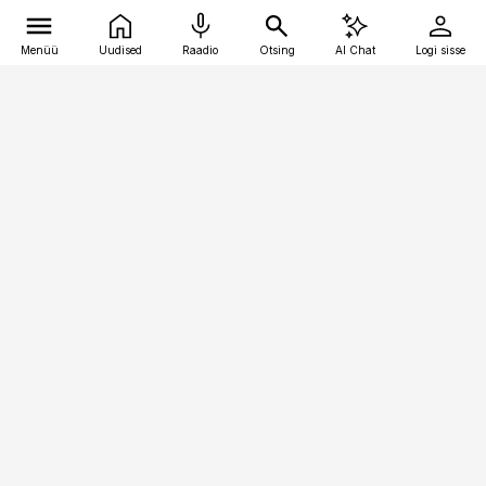
Menüü
Uudised
Raadio
Otsing
AI Chat
Logi sisse
Vana-Lõuna 39/1, 19094 Tallinn
(+372) 667 0111
kaubandus@kaubandus.ee
Telli
Reklaam
Firmast
Sisu kasutamisõigused
Ajakirjaniku
eetikakoodeks
Üldtingimused
Privaatsustingimused
Küpsiste poliitika
KKK
Eesti Meediaettevõtete
Eelistuste haldamine