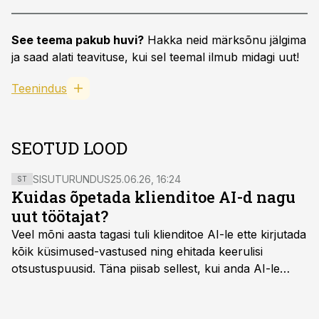
See teema pakub huvi?
Hakka neid märksõnu jälgima
ja saad alati teavituse, kui sel teemal ilmub midagi uut!
Teenindus
SEOTUD LOOD
SISUTURUNDUS
25.06.26, 16:24
ST
Kuidas õpetada klienditoe AI-d nagu
uut töötajat?
Veel mõni aasta tagasi tuli klienditoe AI-le ette kirjutada
kõik küsimused-vastused ning ehitada keerulisi
otsustuspuusid. Täna piisab sellest, kui anda AI-le
ligipääs õigetele teadmisteallikatele ning kirjeldada
ülesanne tekstina.