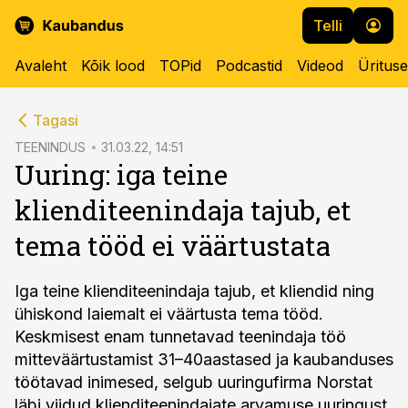
Telli
Avaleht
Kõik lood
TOPid
Podcastid
Videod
Üritus
cebook
Tagasi
Twitter)
TEENINDUS
31.03.22, 14:51
Uuring: iga teine
kedIn
klienditeenindaja tajub, et
ail
tema tööd ei väärtustata
k
Iga teine klienditeenindaja tajub, et kliendid ning
ühiskond laiemalt ei väärtusta tema tööd.
Keskmisest enam tunnetavad teenindaja töö
mitteväärtustamist 31–40aastased ja kaubanduses
töötavad inimesed, selgub uuringufirma Norstat
läbi viidud klienditeenindajate arvamuse uuringust.