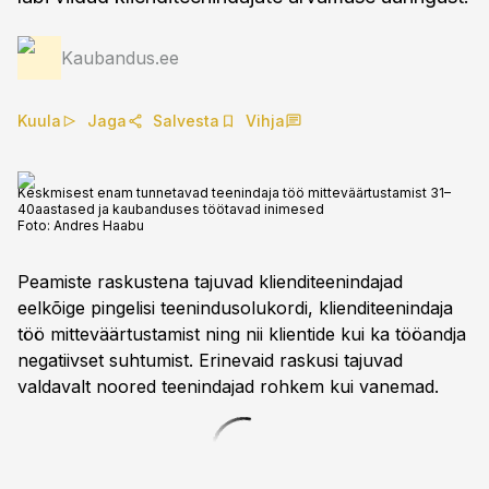
Kaubandus.ee
Kuula
Jaga
Salvesta
Vihja
Keskmisest enam tunnetavad teenindaja töö mitteväärtustamist 31–
40aastased ja kaubanduses töötavad inimesed
Foto:
Andres Haabu
Peamiste raskustena tajuvad klienditeenindajad
eelkõige pingelisi teenindusolukordi, klienditeenindaja
töö mitteväärtustamist ning nii klientide kui ka tööandja
negatiivset suhtumist. Erinevaid raskusi tajuvad
valdavalt noored teenindajad rohkem kui vanemad.