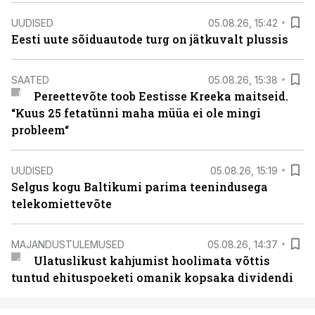
UUDISED
05.08.26, 15:42
Eesti uute sõiduautode turg on jätkuvalt plussis
SAATED
05.08.26, 15:38
Pereettevõte toob Eestisse Kreeka maitseid.
“Kuus 25 fetatünni maha müüa ei ole mingi
probleem“
UUDISED
05.08.26, 15:19
Selgus kogu Baltikumi parima teenindusega
telekomiettevõte
MAJANDUSTULEMUSED
05.08.26, 14:37
Ulatuslikust kahjumist hoolimata võttis
tuntud ehituspoeketi omanik kopsaka dividendi