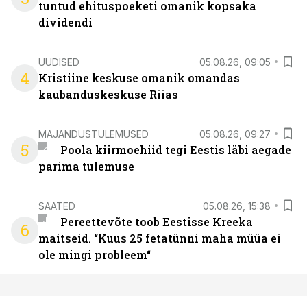
tuntud ehituspoeketi omanik kopsaka
dividendi
UUDISED
05.08.26, 09:05
4
Kristiine keskuse omanik omandas
kaubanduskeskuse Riias
MAJANDUSTULEMUSED
05.08.26, 09:27
5
Poola kiirmoehiid tegi Eestis läbi aegade
parima tulemuse
SAATED
05.08.26, 15:38
Pereettevõte toob Eestisse Kreeka
6
maitseid. “Kuus 25 fetatünni maha müüa ei
ole mingi probleem“