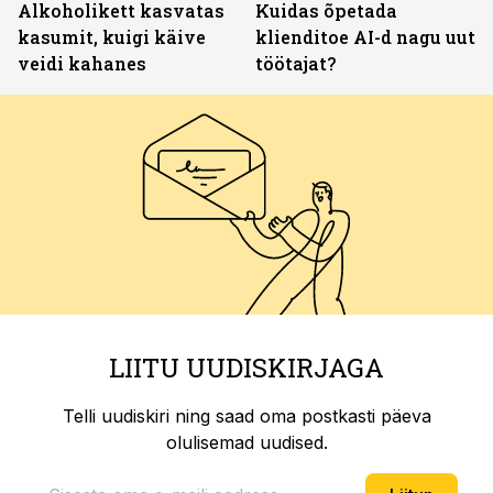
Alkoholikett kasvatas
Kuidas õpetada
kasumit, kuigi käive
klienditoe AI-d nagu uut
veidi kahanes
töötajat?
LIITU UUDISKIRJAGA
Telli uudiskiri ning saad oma postkasti päeva
olulisemad uudised.