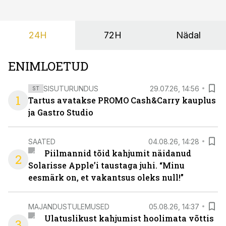
24H
72H
Nädal
ENIMLOETUD
SISUTURUNDUS
29.07.26, 14:56
ST
1
Tartus avatakse PROMO Cash&Carry kauplus
ja Gastro Studio
SAATED
04.08.26, 14:28
Piilmannid tõid kahjumit näidanud
2
Solarisse Apple’i taustaga juhi. “Minu
eesmärk on, et vakantsus oleks null!”
MAJANDUSTULEMUSED
05.08.26, 14:37
Ulatuslikust kahjumist hoolimata võttis
3