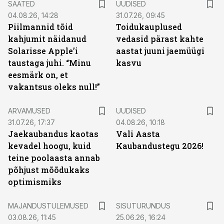
SAATED
UUDISED
04.08.26, 14:28
31.07.26, 09:45
Piilmannid tõid
Toidukauplused
kahjumit näidanud
vedasid pärast kahte
Solarisse Apple’i
aastat juuni jaemüügi
taustaga juhi. “Minu
kasvu
eesmärk on, et
vakantsus oleks null!”
ARVAMUSED
UUDISED
31.07.26, 17:37
04.08.26, 10:18
Jaekaubandus kaotas
Vali Aasta
kevadel hoogu, kuid
Kaubandustegu 2026!
teine poolaasta annab
põhjust mõõdukaks
optimismiks
ST
MAJANDUSTULEMUSED
SISUTURUNDUS
03.08.26, 11:45
25.06.26, 16:24