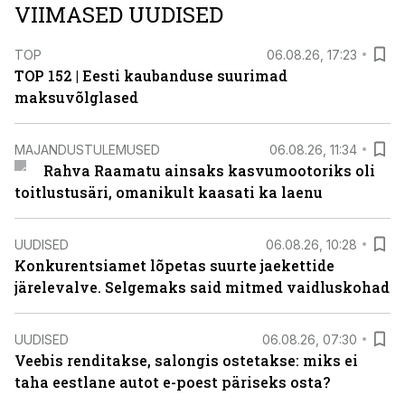
VIIMASED UUDISED
TOP
06.08.26, 17:23
TOP 152 | Eesti kaubanduse suurimad
maksuvõlglased
MAJANDUSTULEMUSED
06.08.26, 11:34
Rahva Raamatu ainsaks kasvumootoriks oli
toitlustusäri, omanikult kaasati ka laenu
UUDISED
06.08.26, 10:28
Konkurentsiamet lõpetas suurte jaekettide
järelevalve. Selgemaks said mitmed vaidluskohad
UUDISED
06.08.26, 07:30
Veebis renditakse, salongis ostetakse: miks ei
taha eestlane autot e-poest päriseks osta?