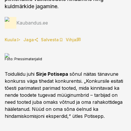
kuldmärkide jagamine.
Kaubandus.ee
Kuula
Jaga
Salvesta
Vihja
Foto:
Pressimaterjalid
Toiduliidu juhi
Sirje Potisepa
sõnul näitas tänavune
konkurss väga tihedat konkurentsi. „Konkursile esitati
tõesti parimatest parimad tooted, mida kinnitavad ka
nende toodete tugevad müüginumbrid – tarbijad on
need tooted juba omaks võtnud ja oma rahakottidega
hääletanud. Nüüd on oma sõna öelnud ka
hindamiskomisjoni eksperdid,“ ütles Potisepp.