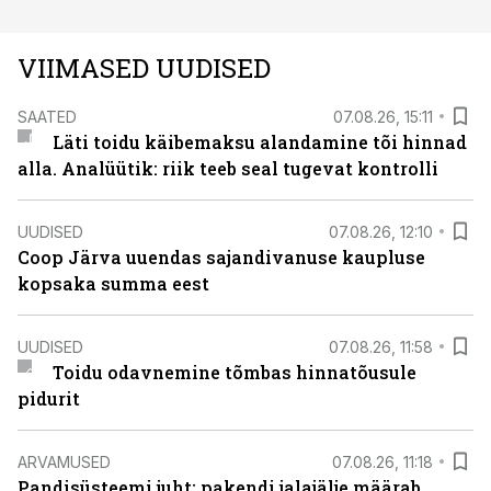
VIIMASED UUDISED
SAATED
07.08.26, 15:11
Läti toidu käibemaksu alandamine tõi hinnad
alla. Analüütik: riik teeb seal tugevat kontrolli
UUDISED
07.08.26, 12:10
Coop Järva uuendas sajandivanuse kaupluse
kopsaka summa eest
UUDISED
07.08.26, 11:58
Toidu odavnemine tõmbas hinnatõusule
pidurit
ARVAMUSED
07.08.26, 11:18
Pandisüsteemi juht: pakendi jalajälje määrab