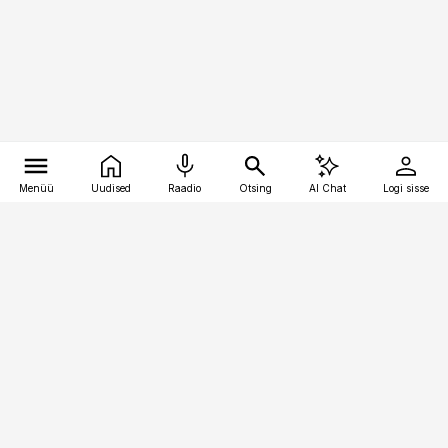
Menüü
Uudised
Raadio
Otsing
AI Chat
Logi sisse
Vana-Lõuna 39/1, 19094 Tallinn
(+372) 667 0111
kaubandus@kaubandus.ee
Telli
Reklaam
Firmast