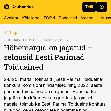
Telli
Avaleht
Kõik lood
TOPid
Podcastid
Videod
Üritus
cebook
Tagasi
Twitter)
TOIDUAINETÖÖSTUS
04.04.22, 09:12
Hõbemärgid on jagatud –
kedIn
selgusid Eesti Parimad
ail
Toiduained
k
24.-25. märtsil toimusid „Eesti Parima Toiduaine“
konkursi komisjoni hindamised ning 2022. aasta
parimad toiduained on selgunud. Hõbemärke
jagati kokku kümnes kategoorias, järgmisel
nädalal toimub ka Eesti Parima Toiduaine konkursi
piirkondlike väiketoodete hindamine ning