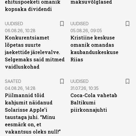
ehituspoeketi omanik
maksuvõlglased
kopsaka dividendi
UUDISED
UUDISED
06.08.26, 10:28
05.08.26, 09:05
Konkurentsiamet
Kristiine keskuse
lõpetas suurte
omanik omandas
jaekettide järelevalve.
kaubanduskeskuse
Selgemaks said mitmed
Riias
vaidluskohad
SAATED
UUDISED
04.08.26, 14:28
31.07.26, 10:35
Piilmannid tõid
Coca-Cola vahetab
kahjumit näidanud
Baltikumi
Solarisse Apple’i
piirkonnajuhti
taustaga juhi. “Minu
eesmärk on, et
vakantsus oleks null!”