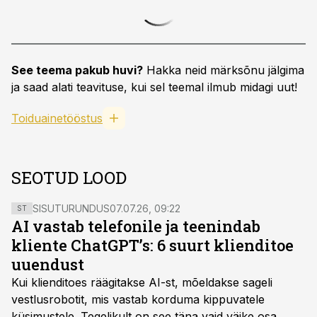
See teema pakub huvi?
Hakka neid märksõnu jälgima
ja saad alati teavituse, kui sel teemal ilmub midagi uut!
Toiduainetööstus
SEOTUD LOOD
SISUTURUNDUS
07.07.26, 09:22
ST
AI vastab telefonile ja teenindab
kliente ChatGPT’s: 6 suurt klienditoe
uuendust
Kui klienditoes räägitakse AI-st, mõeldakse sageli
vestlusrobotit, mis vastab korduma kippuvatele
küsimustele. Tegelikult on see täna vaid väike osa