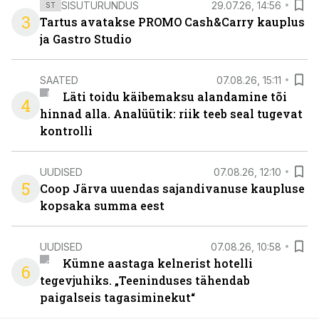
SISUTURUNDUS
29.07.26, 14:56
ST
3
Tartus avatakse PROMO Cash&Carry kauplus
ja Gastro Studio
SAATED
07.08.26, 15:11
Läti toidu käibemaksu alandamine tõi
4
hinnad alla. Analüütik: riik teeb seal tugevat
kontrolli
UUDISED
07.08.26, 12:10
5
Coop Järva uuendas sajandivanuse kaupluse
kopsaka summa eest
UUDISED
07.08.26, 10:58
Kümne aastaga kelnerist hotelli
6
tegevjuhiks. „Teeninduses tähendab
paigalseis tagasiminekut“