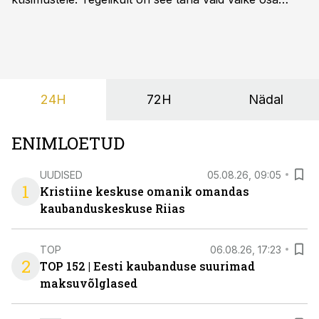
sellest, mida AI suudab teha.
24H
72H
Nädal
ENIMLOETUD
UUDISED
05.08.26, 09:05
1
Kristiine keskuse omanik omandas
kaubanduskeskuse Riias
TOP
06.08.26, 17:23
2
TOP 152 | Eesti kaubanduse suurimad
maksuvõlglased