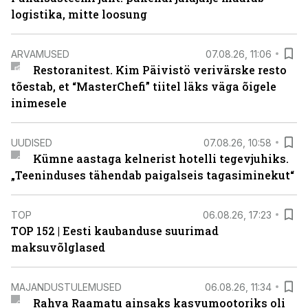
logistika, mitte loosung
ARVAMUSED
07.08.26, 11:06
Restoranitest. Kim Päivistö verivärske resto
tõestab, et “MasterChefi” tiitel läks väga õigele
inimesele
UUDISED
07.08.26, 10:58
Kümne aastaga kelnerist hotelli tegevjuhiks.
„Teeninduses tähendab paigalseis tagasiminekut“
TOP
06.08.26, 17:23
TOP 152 | Eesti kaubanduse suurimad
maksuvõlglased
MAJANDUSTULEMUSED
06.08.26, 11:34
Rahva Raamatu ainsaks kasvumootoriks oli