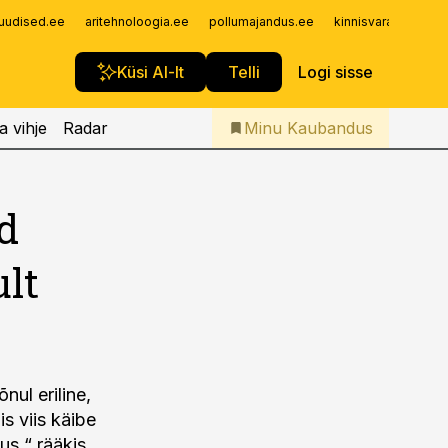
Iseteenindus
uudised.ee
aritehnoloogia.ee
pollumajandus.ee
kinnisvarauudised.
Telli Kaubandus
Küsi AI-lt
Telli
Logi sisse
a vihje
Radar
Minu Kaubandus
d
lt
ul eriline,
s viis käibe
us,“ rääkis