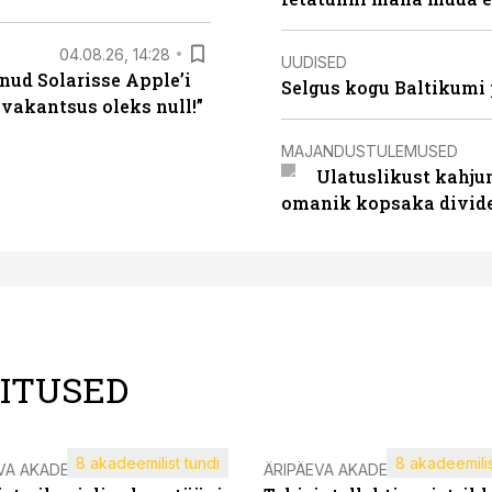
04.08.26, 14:28
UUDISED
nud Solarisse Apple’i
Selgus kogu Baltikumi
 vakantsus oleks null!”
MAJANDUSTULEMUSED
Ulatuslikust kahju
omanik kopsaka divid
LITUSED
8 akadeemilist tundi
8 akadeemilis
VA AKADEEMIA
ÄRIPÄEVA AKADEEMIA