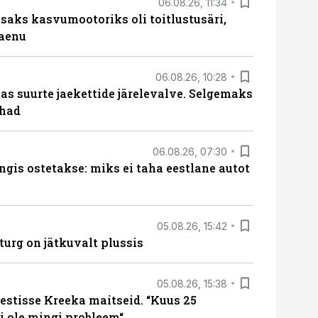
06.08.26, 11:34
aks kasvumootoriks oli toitlustusäri,
laenu
06.08.26, 10:28
s suurte jaekettide järelevalve. Selgemaks
ohad
06.08.26, 07:30
ngis ostetakse: miks ei taha eestlane autot
05.08.26, 15:42
turg on jätkuvalt plussis
05.08.26, 15:38
estisse Kreeka maitseid. “Kuus 25
 ole mingi probleem“