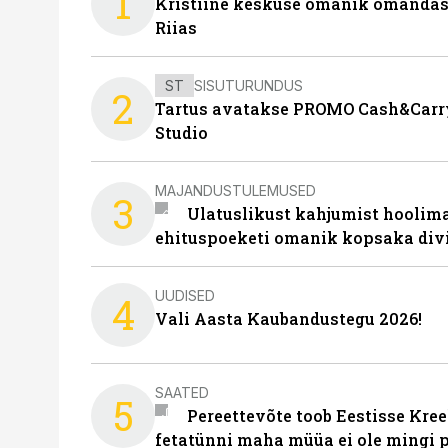
1
Kristiine keskuse omanik omanda
Riias
ST
SISUTURUNDUS
2
Tartus avatakse PROMO Cash&Carry
Studio
MAJANDUSTULEMUSED
3
Ulatuslikust kahjumist hoolima
ehituspoeketi omanik kopsaka div
UUDISED
4
Vali Aasta Kaubandustegu 2026!
SAATED
5
Pereettevõte toob Eestisse Kree
fetatünni maha müüa ei ole mingi 