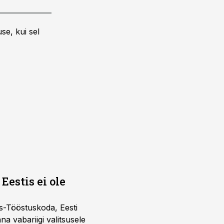
se, kui sel
Eestis ei ole
s-Tööstuskoda, Eesti
täna vabariigi valitsusele