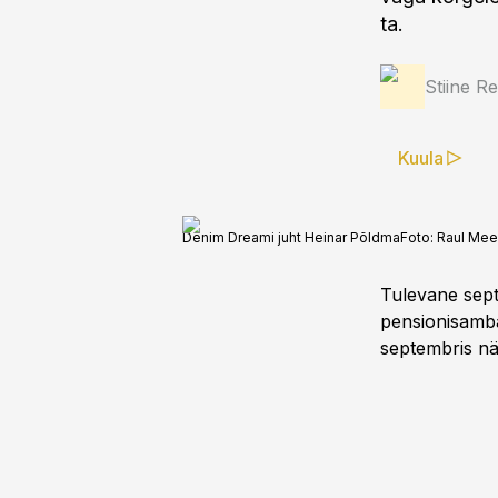
ta.
Stiine R
Kuula
Denim Dreami juht Heinar Põldma
Foto:
Raul Mee
Tulevane septe
pensionisamba
septembris näe