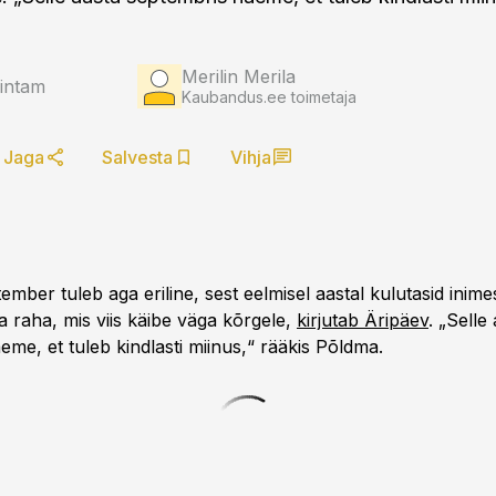
Merilin Merila
eintam
Kaubandus.ee toimetaja
Jaga
Salvesta
Vihja
mber tuleb aga eriline, sest eelmisel aastal kulutasid inime
 raha, mis viis käibe väga kõrgele,
kirjutab Äripäev
. „Selle
me, et tuleb kindlasti miinus,“ rääkis Põldma.