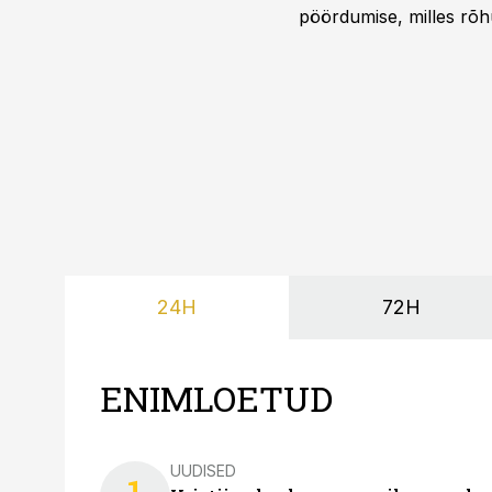
pöördumise, milles rõh
süsteemi kuni Euroopa 
lahenduses. Pakendi esi
24H
72H
ENIMLOETUD
UUDISED