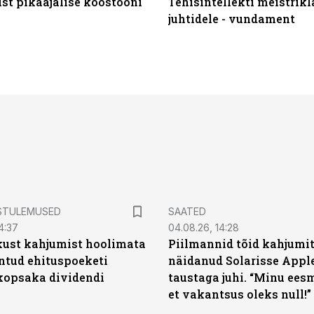
st pikaajalise koostööni
Tehisintellekti meistrikl
juhtidele - vundament
STULEMUSED
SAATED
4:37
04.08.26, 14:28
kust kahjumist hoolimata
Piilmannid tõid kahjumi
untud ehituspoeketi
näidanud Solarisse Apple
opsaka dividendi
taustaga juhi. “Minu ees
et vakantsus oleks null!”