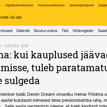
e
logistikauudised.ee
toostusuudised.ee
raamatupidaja.ee
palga
Infopank
Radar
ritused
Galeriid
Sisuturundus
Töö
Võlaregister
Saad
S
04.07.22, 14:05
a: kui kauplused jääva
misse, tuleb paratamatu
 sulgeda
tember tuleb Denim Dreami omaniku Heinar Põldma sõn
 aastal kulutasid inimesed teise pensionisamba raha, mi
 „Selle aasta septembris näeme, et tuleb kindlasti miin