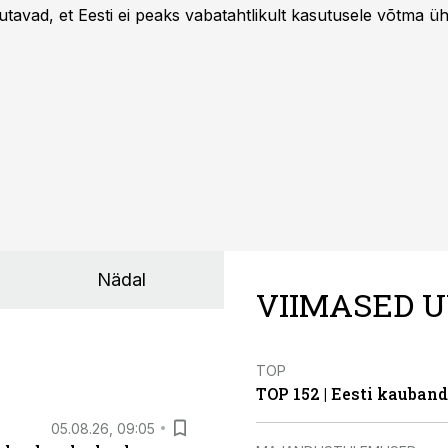
utavad, et Eesti ei peaks vabatahtlikult kasutusele võtma ü
Liidus pole kokku lepitud ühtses, teaduspõhises ja toiduku
külje märgistuse eesmärk peaks olema tarbijainfo lihtsustam
Nädal
VIIMASED U
TOP
TOP 152 | Eesti kauba
05.08.26, 09:05