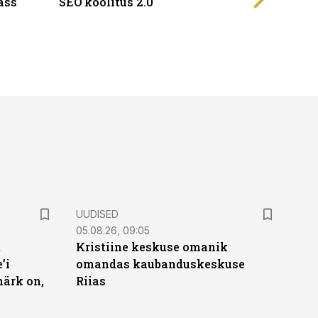
ass
SEO koolitus 2.0
UUDISED
05.08.26, 09:05
t
Kristiine keskuse omanik
’i
omandas kaubanduskeskuse
märk on,
Riias