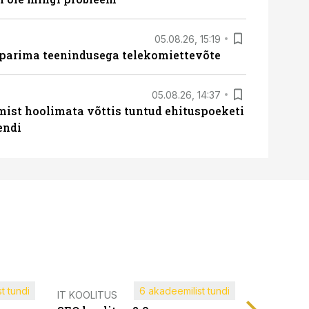
05.08.26, 15:19
 parima teenindusega telekomiettevõte
05.08.26, 14:37
mist hoolimata võttis tuntud ehituspoeketi
endi
t tundi
6 akadeemilist tundi
Müügijuh
IT KOOLITUS