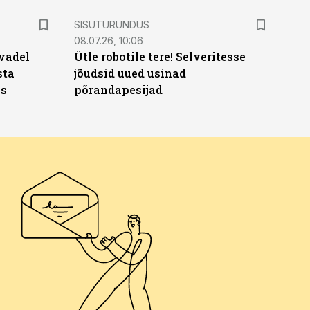
ST
SISUTURUNDUS
08.07.26, 10:06
vadel
Ütle robotile tere! Selveritesse
sta
jõudsid uued usinad
ks
põrandapesijad