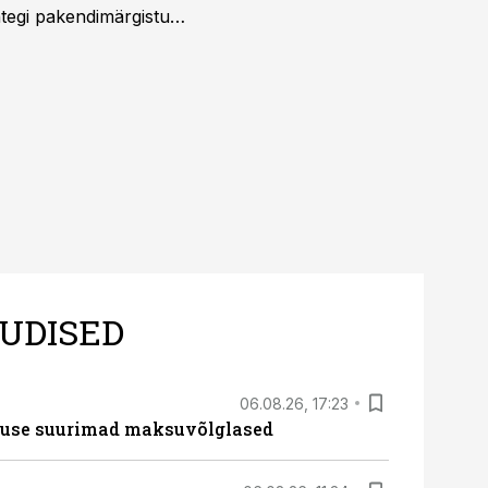
htegi pakendimärgistuse
ltuure arvestavas
ine, mitte eksitamine.
UDISED
06.08.26, 17:23
nduse suurimad maksuvõlglased