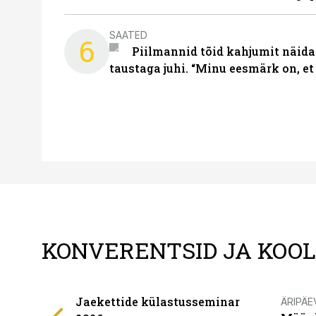
SAATED
6
Piilmannid tõid kahjumit näida
taustaga juhi. “Minu eesmärk on, et
KONVERENTSID JA KOO
Jaekettide külastusseminar
ÄRIPÄE