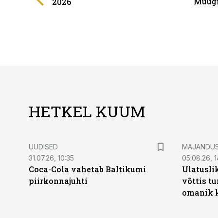
Müügi
2026
HETKEL KUUM
UUDISED
MAJANDU
31.07.26, 10:35
05.08.26, 1
Coca-Cola vahetab Baltikumi
Ulatusli
piirkonnajuhti
võttis t
omanik k