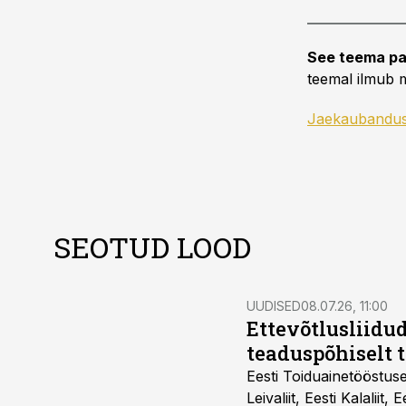
See teema pa
teemal ilmub m
Jaekaubandu
SEOTUD LOOD
UUDISED
08.07.26, 11:00
Ettevõtlusliidud
teaduspõhiselt 
Eesti Toiduainetööstus
Leivaliit, Eesti Kalaliit,