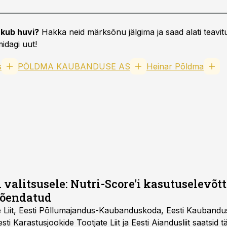
kub huvi?
Hakka neid märksõnu jälgima ja saad alati teavitu
idagi uut!
s
PÕLDMA KAUBANDUSE AS
Heinar Põldma
 valitsusele: Nutri-Score'i kasutuselevõtt 
tõendatud
e Liit, Eesti Põllumajandus-Kaubanduskoda, Eesti Kaubandu
 Eesti Karastusjookide Tootjate Liit ja Eesti Aiandusliit saatsid 