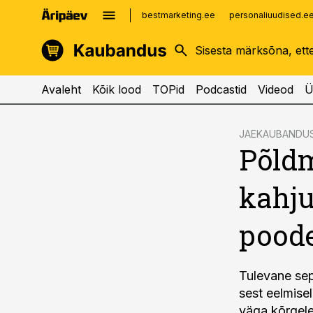
bestmarketing.ee
personaliuudised.e
kinnisvarauudised.ee
imelineajalugu.ee
logistikauudised.ee
imelineteadus.ee
Avaleht
Kõik lood
TOPid
Podcastid
Videod
Ü
cebook
JAEKAUBANDU
Põldm
Twitter)
kedIn
kahju
ail
poode
k
Tulevane sep
sest eelmisel
väga kõrgele.