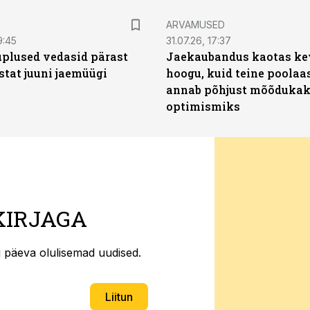
ARVAMUSED
9:45
31.07.26, 17:37
plused vedasid pärast
Jaekaubandus kaotas ke
stat juuni jaemüügi
hoogu, kuid teine poolaa
annab põhjust mõõduka
optimismiks
KIRJAGA
ti päeva olulisemad uudised.
Liitun