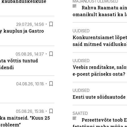
s kaubanduskeskuse
MAJANDUSTULEMUSED
Rahva Raamatu ains
omanikult kaasati ka 
29.07.26, 14:56
 kauplus ja Gastro
UUDISED
Konkurentsiamet lõpeta
said mitmed vaidlusk
05.08.26, 14:37
ta võttis tuntud
UUDISED
Veebis renditakse, salo
idendi
e-poest päriseks osta?
04.08.26, 10:18
UUDISED
Eesti uute sõiduautode 
05.08.26, 15:38
SAATED
ka maitseid. “Kuus 25
Pereettevõte toob E
probleem“
fetatünni maha müüa ei