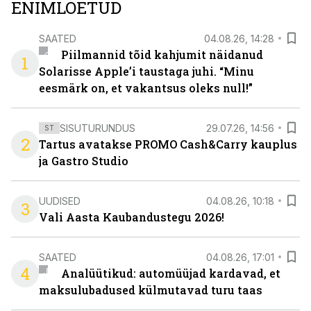
ENIMLOETUD
SAATED
04.08.26, 14:28
Piilmannid tõid kahjumit näidanud
1
Solarisse Apple’i taustaga juhi. “Minu
eesmärk on, et vakantsus oleks null!”
SISUTURUNDUS
29.07.26, 14:56
ST
2
Tartus avatakse PROMO Cash&Carry kauplus
ja Gastro Studio
UUDISED
04.08.26, 10:18
3
Vali Aasta Kaubandustegu 2026!
SAATED
04.08.26, 17:01
4
Analüütikud: automüüjad kardavad, et
maksulubadused külmutavad turu taas