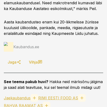
elamuskaubandusel. Need makrotrendid kumavad läbi
ka Kaubanduse Aastateo esikolmikust,” märkis Peil.
Aasta kaubandusteo enam kui 20-liikmelisse žüriisse
kuulusid ülikoolide, pankade, meedia, riigiasutuste ja
erialaliitude esindajad ning Kaupmeeste Liidu juhatus.
Kaubandus.ee
Jaga
Vihja
See teema pakub huvi?
Hakka neid märksõnu jälgima
ja saad alati teavituse, kui sel teemal ilmub midagi uut!
Jaekaubandus
RIMI EESTI FOOD AS
RAHVA RAAMAT AS