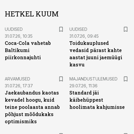
HETKEL KUUM
UUDISED
UUDISED
31.07.26, 10:35
31.07.26, 09:45
Coca-Cola vahetab
Toidukauplused
Baltikumi
vedasid pärast kahte
piirkonnajuhti
aastat juuni jaemüügi
kasvu
ARVAMUSED
MAJANDUSTULEMUSED
31.07.26, 17:37
29.07.26, 11:36
Jaekaubandus kaotas
Standard jäi
kevadel hoogu, kuid
käibehüppest
teine poolaasta annab
hoolimata kahjumisse
põhjust mõõdukaks
optimismiks