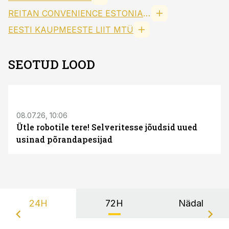
REITAN CONVENIENCE ESTONIA AS
EESTI KAUPMEESTE LIIT MTÜ
SEOTUD LOOD
ST
08.07.26, 10:06
Ütle robotile tere! Selveritesse jõudsid uued
usinad põrandapesijad
24H
72H
Nädal