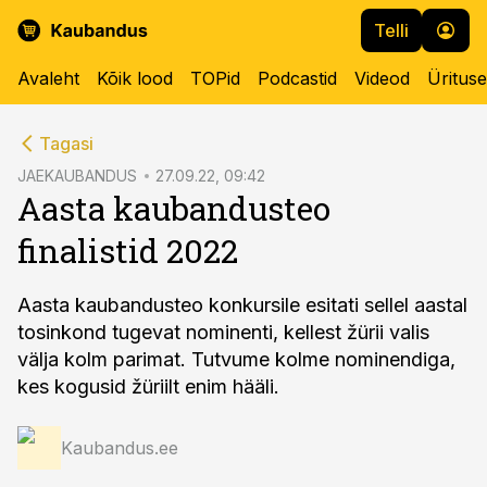
Telli
Avaleht
Kõik lood
TOPid
Podcastid
Videod
Üritus
cebook
cebook
Tagasi
Twitter)
Twitter)
JAEKAUBANDUS
27.09.22, 09:42
Aasta kaubandusteo
kedIn
kedIn
finalistid 2022
ail
ail
k
k
Aasta kaubandusteo konkursile esitati sellel aastal
tosinkond tugevat nominenti, kellest žürii valis
välja kolm parimat. Tutvume kolme nominendiga,
kes kogusid žüriilt enim hääli.
Kaubandus.ee