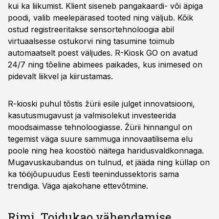
kui ka liikumist. Klient siseneb pangakaardi- või äpiga
poodi, valib meelepärased tooted ning väljub. Kõik
ostud registreeritakse sensortehnoloogia abil
virtuaalsesse ostukorvi ning tasumine toimub
automaatselt poest väljudes. R-Kiosk GO on avatud
24/7 ning tõeline abimees paikades, kus inimesed on
pidevalt liikvel ja kiirustamas.
R-kioski puhul tõstis žürii esile julget innovatsiooni,
kasutusmugavust ja valmisolekut investeerida
moodsaimasse tehnoloogiasse. Žürii hinnangul on
tegemist väga suure sammuga innovaatilisema elu
poole ning hea koostöö näitega haridusvaldkonnaga.
Mugavuskaubandus on tulnud, et jääda ning küllap on
ka tööjõupuudus Eesti teenindussektoris sama
trendiga. Väga ajakohane ettevõtmine.
Rimi. Toidukao vähendamise