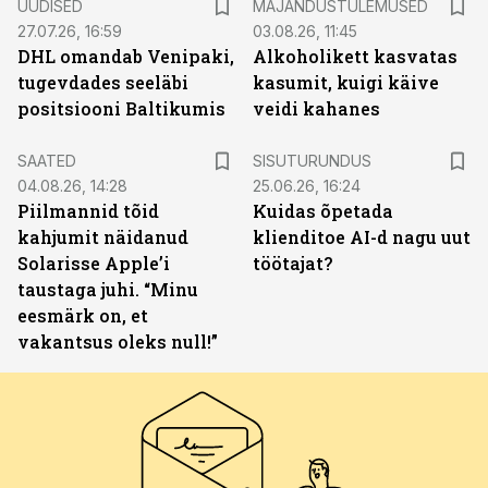
UUDISED
MAJANDUSTULEMUSED
27.07.26, 16:59
03.08.26, 11:45
DHL omandab Venipaki,
Alkoholikett kasvatas
tugevdades seeläbi
kasumit, kuigi käive
positsiooni Baltikumis
veidi kahanes
ST
SAATED
SISUTURUNDUS
04.08.26, 14:28
25.06.26, 16:24
Piilmannid tõid
Kuidas õpetada
kahjumit näidanud
klienditoe AI-d nagu uut
Solarisse Apple’i
töötajat?
taustaga juhi. “Minu
eesmärk on, et
vakantsus oleks null!”