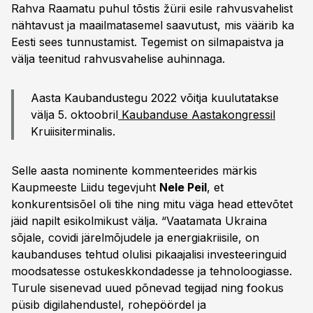
Rahva Raamatu puhul tõstis žürii esile rahvusvahelist
nähtavust ja maailmatasemel saavutust, mis väärib ka
Eesti sees tunnustamist. Tegemist on silmapaistva ja
välja teenitud rahvusvahelise auhinnaga.
Aasta Kaubandustegu 2022 võitja kuulutatakse
välja 5. oktoobril
Kaubanduse Aastakongressil
Kruiisiterminalis.
Selle aasta nominente kommenteerides märkis
Kaupmeeste Liidu tegevjuht
Nele Peil
, et
konkurentsisõel oli tihe ning mitu väga head ettevõtet
jäid napilt esikolmikust välja. “Vaatamata Ukraina
sõjale, covidi järelmõjudele ja energiakriisile, on
kaubanduses tehtud olulisi pikaajalisi investeeringuid
moodsatesse ostukeskkondadesse ja tehnoloogiasse.
Turule sisenevad uued põnevad tegijad ning fookus
püsib digilahendustel, rohepöördel ja