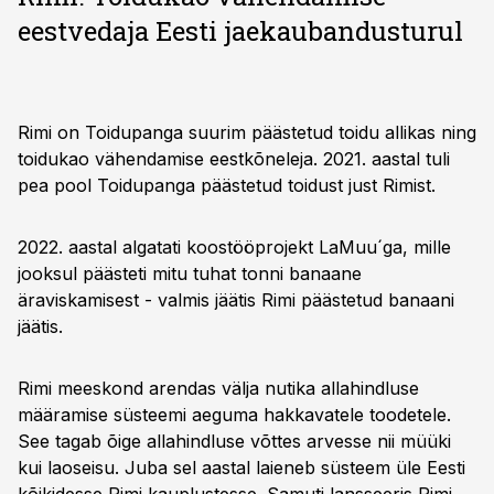
eestvedaja Eesti jaekaubandusturul
Rimi on Toidupanga suurim päästetud toidu allikas ning
toidukao vähendamise eestkõneleja. 2021. aastal tuli
pea pool Toidupanga päästetud toidust just Rimist.
2022. aastal algatati koostööprojekt LaMuu´ga, mille
jooksul päästeti mitu tuhat tonni banaane
äraviskamisest - valmis jäätis Rimi päästetud banaani
jäätis.
Rimi meeskond arendas välja nutika allahindluse
määramise süsteemi aeguma hakkavatele toodetele.
See tagab õige allahindluse võttes arvesse nii müüki
kui laoseisu. Juba sel aastal laieneb süsteem üle Eesti