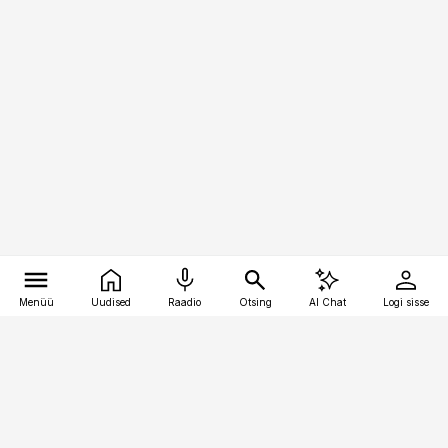
Menüü
Uudised
Raadio
Otsing
AI Chat
Logi sisse
Vana-Lõuna 39/1, 19094 Tallinn
(+372) 667 0111