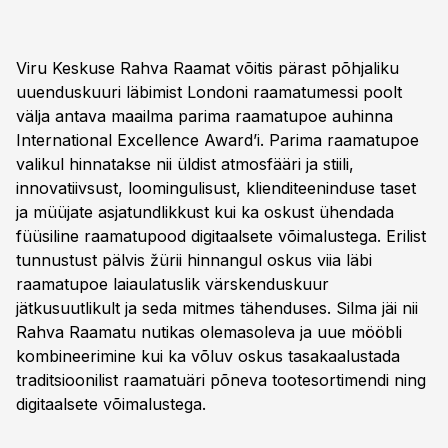
Viru Keskuse Rahva Raamat võitis pärast põhjaliku
uuenduskuuri läbimist Londoni raamatumessi poolt
välja antava maailma parima raamatupoe auhinna
International Excellence Award’i. Parima raamatupoe
valikul hinnatakse nii üldist atmosfääri ja stiili,
innovatiivsust, loomingulisust, klienditeeninduse taset
ja müüjate asjatundlikkust kui ka oskust ühendada
füüsiline raamatupood digitaalsete võimalustega. Erilist
tunnustust pälvis žürii hinnangul oskus viia läbi
raamatupoe laiaulatuslik värskenduskuur
jätkusuutlikult ja seda mitmes tähenduses. Silma jäi nii
Rahva Raamatu nutikas olemasoleva ja uue mööbli
kombineerimine kui ka võluv oskus tasakaalustada
traditsioonilist raamatuäri põneva tootesortimendi ning
digitaalsete võimalustega.