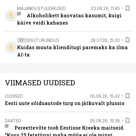
MAJANDUSTULEMUSED
03.08.26, 11:45
5
Alkoholikett kasvatas kasumit, kuigi
käive veidi kahanes
SISUTURUNDUS
28.07.26, 15:20
ST
6
Kuidas muuta klienditugi paremaks ka ilma
AI-ta
VIIMASED UUDISED
UUDISED
05.08.26, 15:42
Eesti uute sõiduautode turg on jätkuvalt plussis
SAATED
05.08.26, 15:38
Pereettevõte toob Eestisse Kreeka maitseid.
“Kuus 25 fetatünni maha müüa ei ole mingi