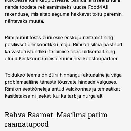
kõikidesse Rimi kauplustesse. Samuti lansseeris Rimi
nende toodete reklaamimiseks uudse Food4All
rakenduse, mis aitab aeguma hakkavat toitu paremini
nähtavaks muuta.
Rimi puhul tõstis žürii esile eeskuju näitamist ning
positiivset ühiskondlikku mõju. Rimi on silma paistnud
ka vastutustundliku tarbimise osas üldisemalt ning
olnud Keskkonnaministeeriumi hea koostööpartner.
Toidukao teema on žürii hinnangul aktuaalne ja väga
problemaatiline tänaste tõusvate hindade valguses.
Rimi on eestkõneleja antud valdkonnas ja temaatikat
käsitletakse nii jaeketi kui ka tarbija nurga alt.
Rahva Raamat. Maailma parim
raamatupood