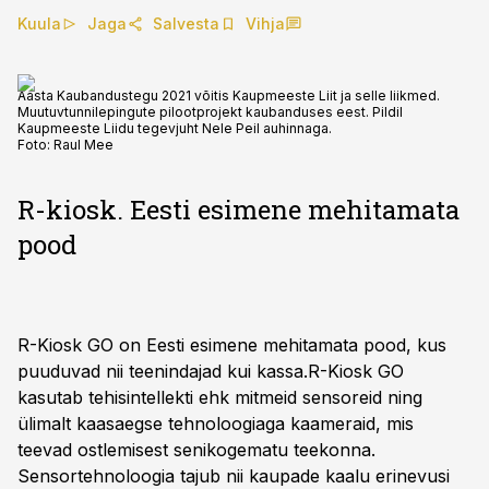
Kuula
Jaga
Salvesta
Vihja
Aasta Kaubandustegu 2021 võitis Kaupmeeste Liit ja selle liikmed.
Muutuvtunnilepingute pilootprojekt kaubanduses eest. Pildil
Kaupmeeste Liidu tegevjuht Nele Peil auhinnaga.
Foto:
Raul Mee
R-kiosk. Eesti esimene mehitamata
pood
R-Kiosk GO on Eesti esimene mehitamata pood, kus
puuduvad nii teenindajad kui kassa.R-Kiosk GO
kasutab tehisintellekti ehk mitmeid sensoreid ning
ülimalt kaasaegse tehnoloogiaga kaameraid, mis
teevad ostlemisest senikogematu teekonna.
Sensortehnoloogia tajub nii kaupade kaalu erinevusi