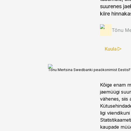
suurenes jae
kiire hinnaka
Tõnu Me
Kuula
Tõnu Mertsina Swedbanki peaökonimist Eestis
F
Kõige enam m
jaemüügi suur
vähenes, siis 
Kütusehindade
ligi viiendiku
Statistikaame
kaupade müüg