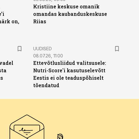
t
Kristiine keskuse omanik
’i
omandas kaubanduskeskuse
märk on,
Riias
UUDISED
08.07.26, 11:00
vadel
Ettevõtlusliidud valitsusele:
sta
Nutri-Score'i kasutuselevõtt
ks
Eestis ei ole teaduspõhiselt
tõendatud