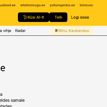
Iseteenindus
uudised.ee
aritehnoloogia.ee
pollumajandus.ee
kinnisvarauudised.
Telli Kaubandus
Küsi AI-lt
Telli
Logi sisse
a vihje
Radar
Minu Kaubandus
se
ga
reldes samale
ndades