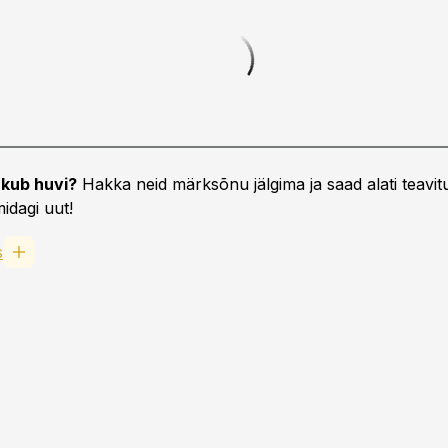
kub huvi?
Hakka neid märksõnu jälgima ja saad alati teavitu
idagi uut!
s