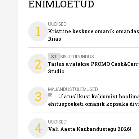
ENIMLOETUD
UUDISED
1
Kristiine keskuse omanik omanda
Riias
ST
SISUTURUNDUS
2
Tartus avatakse PROMO Cash&Carry
Studio
MAJANDUSTULEMUSED
3
Ulatuslikust kahjumist hoolima
ehituspoeketi omanik kopsaka div
UUDISED
4
Vali Aasta Kaubandustegu 2026!