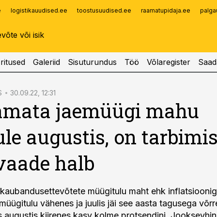
e
logistikauudised.ee
toostusuudised.ee
raamatupidaja.ee
palga
Infopank
Radar
ritused
Galeriid
Sisuturundus
Töö
Võlaregister
Saad
S
30.09.22, 12:31
amata jaemüügi mahu
le augustis, on tarbimi
vaade halb
aekaubandusettevõtete müügitulu maht ehk inflatsiooni
üügitulu vähenes ja juulis jäi see aasta tagusega võr
is augustis kiirenes kasv kolme protsendini. Jooksevhi