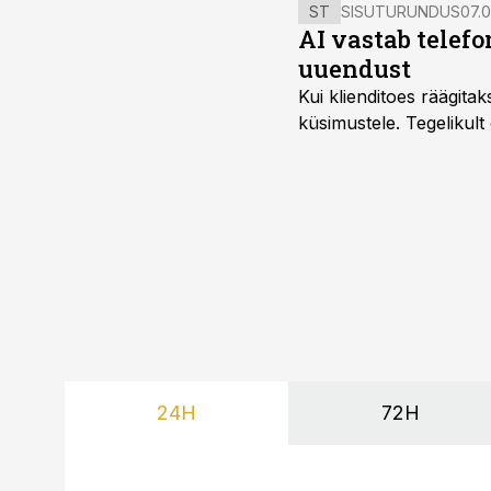
ST
SISUTURUNDUS
07.0
AI vastab telefo
uuendust
Kui klienditoes räägita
küsimustele. Tegelikult
24H
72H