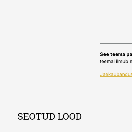
See teema pa
teemal ilmub m
Jaekaubandu
SEOTUD LOOD