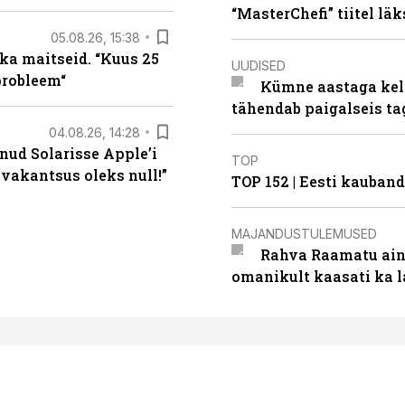
“MasterChefi” tiitel lä
05.08.26, 15:38
ka maitseid. “Kuus 25
UUDISED
probleem“
Kümne aastaga keln
tähendab paigalseis t
04.08.26, 14:28
nud Solarisse Apple’i
TOP
 vakantsus oleks null!”
TOP 152 | Eesti kauba
MAJANDUSTULEMUSED
Rahva Raamatu ains
omanikult kaasati ka 