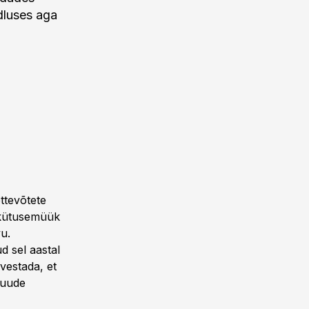
dluses aga
tevõtete
s kütusemüük
vu.
 sel aastal
vestada, et
muude