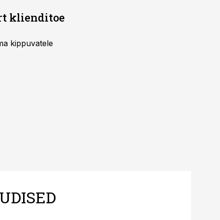
rt klienditoe
uma kippuvatele
UDISED