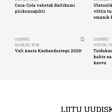
Coca-Cola vahetab Baltikumi
Ulatusli
piirkonnajuhti
võttis t
omanik k
UUDISED
UUDISED
04.08.26, 10:18
31.07.26, 0
Vali Aasta Kaubandustegu 2026!
Toidukau
kahte aa
kasvu
LIITU UUDIS