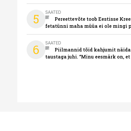
SAATED
5
Pereettevõte toob Eestisse Kree
fetatünni maha müüa ei ole mingi 
SAATED
6
Piilmannid tõid kahjumit näida
taustaga juhi. “Minu eesmärk on, et