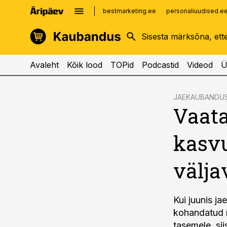
bestmarketing.ee
personaliuudised.e
kinnisvarauudised.ee
imelineajalugu.ee
logistikauudised.ee
imelineteadus.ee
Avaleht
Kõik lood
TOPid
Podcastid
Videod
Ü
cebook
JAEKAUBANDU
Vaat
Twitter)
kedIn
kasvu
ail
välja
k
Kui juunis j
kohandatud m
tasemele, si