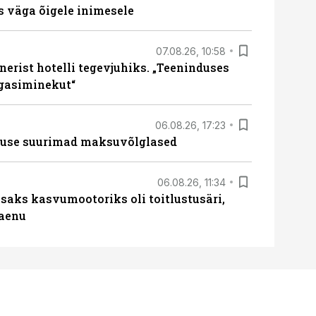
ks väga õigele inimesele
07.08.26, 10:58
erist hotelli tegevjuhiks. „Teeninduses
agasiminekut“
06.08.26, 17:23
nduse suurimad maksuvõlglased
06.08.26, 11:34
aks kasvumootoriks oli toitlustusäri,
laenu