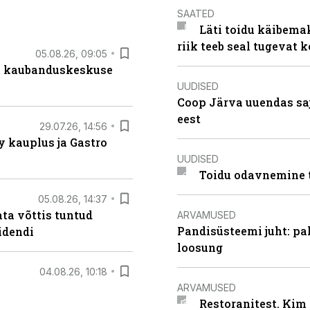
SAATED
Läti toidu käibema
riik teeb seal tugevat k
05.08.26, 09:05
s kaubanduskeskuse
UUDISED
Coop Järva uuendas s
eest
29.07.26, 14:56
 kauplus ja Gastro
UUDISED
Toidu odavnemine 
05.08.26, 14:37
ta võttis tuntud
ARVAMUSED
Pandisüsteemi juht: pak
idendi
loosung
04.08.26, 10:18
ARVAMUSED
Restoranitest. Kim 