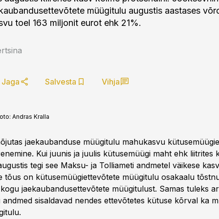
kaubandusettevõtete müügitulu augustis aastases võr
svu toel 163 miljonit eurot ehk 21%.
rtsina
Jaga
Salvesta
Vihja
oto:
Andras Kralla
õjutas jaekaubanduse müügitulu mahukasvu kütusemüügiet
enemine. Kui juunis ja juulis kütusemüügi maht ehk liitrite
augustis tegi see Maksu- ja Tolliameti andmetel väikese kas
 tõus on kütusemüügiettevõtete müügitulu osakaalu tõstnud
ni kogu jaekaubandusettevõtete müügitulust. Samas tuleks ar
ti andmed sisaldavad nendes ettevõtetes kütuse kõrval ka 
itulu.