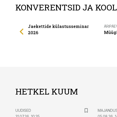
KONVERENTSID JA KOO
Jaekettide külastusseminar
ÄRIPÄE
Müügi
2026
HETKEL KUUM
UUDISED
MAJANDU
31.07.26, 10:35
05.08.26, 1