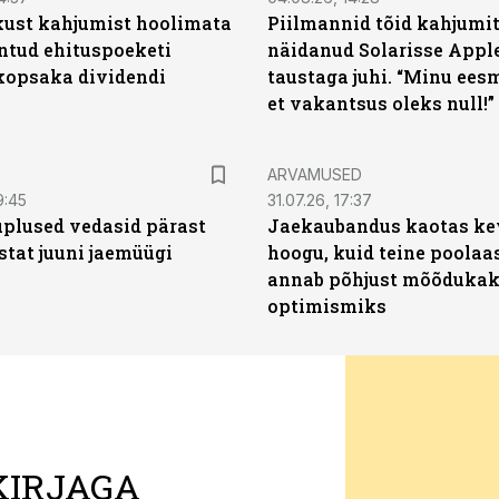
kust kahjumist hoolimata
Piilmannid tõid kahjumi
untud ehituspoeketi
näidanud Solarisse Apple
opsaka dividendi
taustaga juhi. “Minu ees
et vakantsus oleks null!”
ARVAMUSED
9:45
31.07.26, 17:37
plused vedasid pärast
Jaekaubandus kaotas ke
stat juuni jaemüügi
hoogu, kuid teine poolaa
annab põhjust mõõduka
optimismiks
KIRJAGA