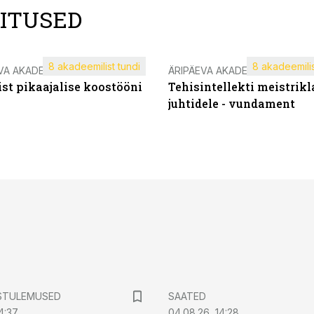
LITUSED
8 akadeemilist tundi
8 akadeemilis
VA AKADEEMIA
ÄRIPÄEVA AKADEEMIA
st pikaajalise koostööni
Tehisintellekti meistrikl
juhtidele - vundament
STULEMUSED
SAATED
4:37
04.08.26, 14:28