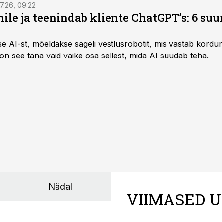
7.26, 09:22
nile ja teenindab kliente ChatGPT’s: 6 suu
kse AI-st, mõeldakse sageli vestlusrobotit, mis vastab kord
 on see täna vaid väike osa sellest, mida AI suudab teha.
Nädal
VIIMASED U