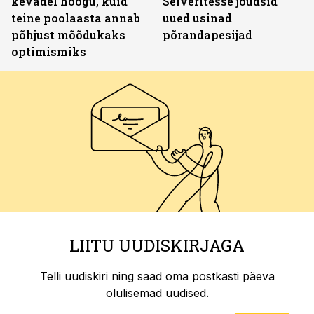
kevadel hoogu, kuid
Selveritesse jõudsid
teine poolaasta annab
uued usinad
põhjust mõõdukaks
põrandapesijad
optimismiks
LIITU UUDISKIRJAGA
Telli uudiskiri ning saad oma postkasti päeva
olulisemad uudised.