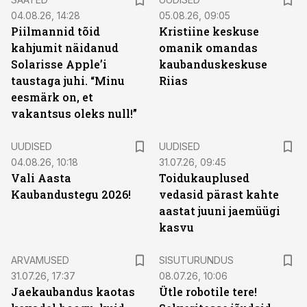
04.08.26, 14:28
05.08.26, 09:05
Piilmannid tõid
Kristiine keskuse
kahjumit näidanud
omanik omandas
Solarisse Apple’i
kaubanduskeskuse
taustaga juhi. “Minu
Riias
eesmärk on, et
vakantsus oleks null!”
UUDISED
UUDISED
04.08.26, 10:18
31.07.26, 09:45
Vali Aasta
Toidukauplused
Kaubandustegu 2026!
vedasid pärast kahte
aastat juuni jaemüügi
kasvu
ST
ARVAMUSED
SISUTURUNDUS
31.07.26, 17:37
08.07.26, 10:06
Jaekaubandus kaotas
Ütle robotile tere!