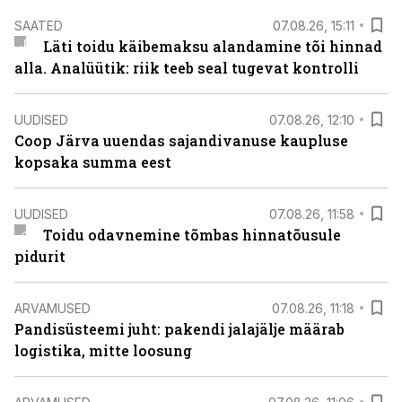
SAATED
07.08.26, 15:11
Läti toidu käibemaksu alandamine tõi hinnad
alla. Analüütik: riik teeb seal tugevat kontrolli
UUDISED
07.08.26, 12:10
Coop Järva uuendas sajandivanuse kaupluse
kopsaka summa eest
UUDISED
07.08.26, 11:58
Toidu odavnemine tõmbas hinnatõusule
pidurit
ARVAMUSED
07.08.26, 11:18
Pandisüsteemi juht: pakendi jalajälje määrab
logistika, mitte loosung