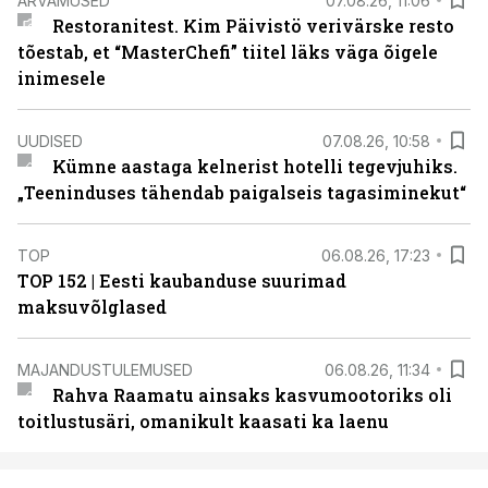
ARVAMUSED
07.08.26, 11:06
Restoranitest. Kim Päivistö verivärske resto
tõestab, et “MasterChefi” tiitel läks väga õigele
inimesele
UUDISED
07.08.26, 10:58
Kümne aastaga kelnerist hotelli tegevjuhiks.
„Teeninduses tähendab paigalseis tagasiminekut“
TOP
06.08.26, 17:23
TOP 152 | Eesti kaubanduse suurimad
maksuvõlglased
MAJANDUSTULEMUSED
06.08.26, 11:34
Rahva Raamatu ainsaks kasvumootoriks oli
toitlustusäri, omanikult kaasati ka laenu