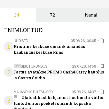
24H
72H
Nädal
ENIMLOETUD
UUDISED
05.08.26, 09:05
1
Kristiine keskuse omanik omandas
kaubanduskeskuse Riias
SISUTURUNDUS
29.07.26, 14:56
ST
2
Tartus avatakse PROMO Cash&Carry kauplus
ja Gastro Studio
MAJANDUSTULEMUSED
05.08.26, 14:37
Ulatuslikust kahjumist hoolimata võttis
3
tuntud ehituspoeketi omanik kopsaka