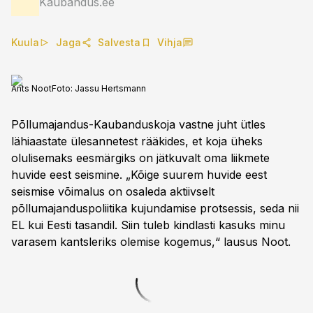
Kaubandus.ee
Kuula
Jaga
Salvesta
Vihja
Ants Noot
Foto:
Jassu Hertsmann
Põllumajandus-Kaubanduskoja vastne juht ütles
lähiaastate ülesannetest rääkides, et koja üheks
olulisemaks eesmärgiks on jätkuvalt oma liikmete
huvide eest seismine. „Kõige suurem huvide eest
seismise võimalus on osaleda aktiivselt
põllumajanduspoliitika kujundamise protsessis, seda nii
EL kui Eesti tasandil. Siin tuleb kindlasti kasuks minu
varasem kantsleriks olemise kogemus,“ lausus Noot.