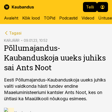
Telli
Avaleht
Kõik lood
TOPid
Podcastid
Videod
Üritus
cebook
Tagasi
Twitter)
KARJÄÄR
09.01.23, 10:52
Põllumajandus-
kedIn
Kaubanduskoja uueks juhiks
ail
sai Ants Noot
k
Eesti Põllumajandus-Kaubanduskoja uueks juhiks
valiti valdkonda hästi tundev endine
Maaeluministeeriumi kantsler Ants Noot, kes on
ühtlasi ka Maaülikooli nõukogu esimees.