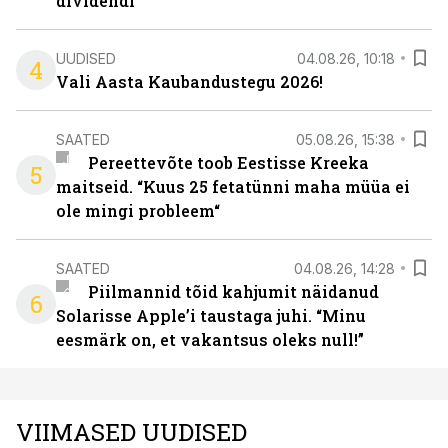
dividendi
UUDISED
04.08.26, 10:18
4
Vali Aasta Kaubandustegu 2026!
SAATED
05.08.26, 15:38
Pereettevõte toob Eestisse Kreeka
5
maitseid. “Kuus 25 fetatünni maha müüa ei
ole mingi probleem“
SAATED
04.08.26, 14:28
Piilmannid tõid kahjumit näidanud
6
Solarisse Apple’i taustaga juhi. “Minu
eesmärk on, et vakantsus oleks null!”
VIIMASED UUDISED