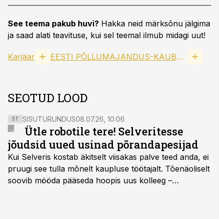
See teema pakub huvi?
Hakka neid märksõnu jälgima
ja saad alati teavituse, kui sel teemal ilmub midagi uut!
Karjäär
EESTI PÕLLUMAJANDUS-KAUBANDUSKODA MTÜ
SEOTUD LOOD
SISUTURUNDUS
08.07.26, 10:06
ST
Ütle robotile tere! Selveritesse
jõudsid uued usinad põrandapesijad
Kui Selveris kostab äkitselt viisakas palve teed anda, ei
pruugi see tulla mõnelt kaupluse töötajalt. Tõenäoliselt
soovib mööda pääseda hoopis uus kolleeg –
põrandapesurobot, kes liigub rahulikult, vabandab
vajadusel ja annab eesti keeles teada, et aeg on
põrandad särama lüüa.