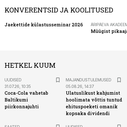
KONVERENTSID JA KOOLITUSED
Jaekettide külastusseminar 2026
ÄRIPÄEVA AKADEE
Müügist pikaaj
HETKEL KUUM
UUDISED
MAJANDUSTULEMUSED
31.07.26, 10:35
05.08.26, 14:37
Coca-Cola vahetab
Ulatuslikust kahjumist
Baltikumi
hoolimata võttis tuntud
piirkonnajuhti
ehituspoeketi omanik
kopsaka dividendi
SAATED
UUDISED