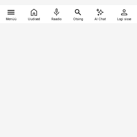
Menüü
Uudised
Raadio
Otsing
AI Chat
Logi sisse
Vana-Lõuna 39/1, 19094 Tallinn
(+372) 667 0111
kaubandus@kaubandus.ee
Telli
Reklaam
Firmast
Sisu kasutamisõigused
Ajakirjaniku
eetikakoodeks
Üldtingimused
Privaatsustingimused
Küpsiste poliitika
KKK
Eesti Meediaettevõtete
Eelistuste haldamine