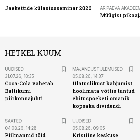
Jaekettide külastusseminar 2026
ÄRIPÄEVA AKADEE
Müügist pikaaj
HETKEL KUUM
UUDISED
MAJANDUSTULEMUSED
31.07.26, 10:35
05.08.26, 14:37
Coca-Cola vahetab
Ulatuslikust kahjumist
Baltikumi
hoolimata võttis tuntud
piirkonnajuhti
ehituspoeketi omanik
kopsaka dividendi
SAATED
UUDISED
04.08.26, 14:28
05.08.26, 09:05
Piilmannid tõid
Kristiine keskuse