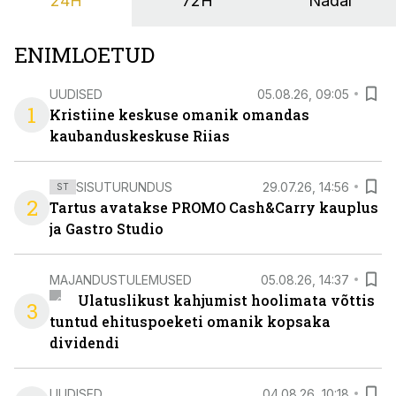
24H
72H
Nädal
ENIMLOETUD
UUDISED
05.08.26, 09:05
1
Kristiine keskuse omanik omandas
kaubanduskeskuse Riias
SISUTURUNDUS
29.07.26, 14:56
ST
2
Tartus avatakse PROMO Cash&Carry kauplus
ja Gastro Studio
MAJANDUSTULEMUSED
05.08.26, 14:37
Ulatuslikust kahjumist hoolimata võttis
3
tuntud ehituspoeketi omanik kopsaka
dividendi
UUDISED
04.08.26, 10:18