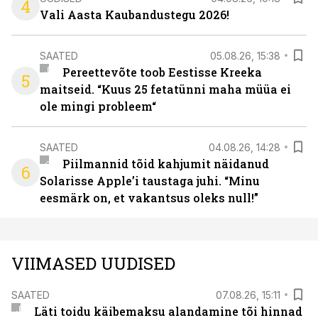
4
Vali Aasta Kaubandustegu 2026!
SAATED
05.08.26, 15:38
Pereettevõte toob Eestisse Kreeka
5
maitseid. “Kuus 25 fetatünni maha müüa ei
ole mingi probleem“
SAATED
04.08.26, 14:28
Piilmannid tõid kahjumit näidanud
6
Solarisse Apple’i taustaga juhi. “Minu
eesmärk on, et vakantsus oleks null!”
VIIMASED UUDISED
SAATED
07.08.26, 15:11
Läti toidu käibemaksu alandamine tõi hinnad