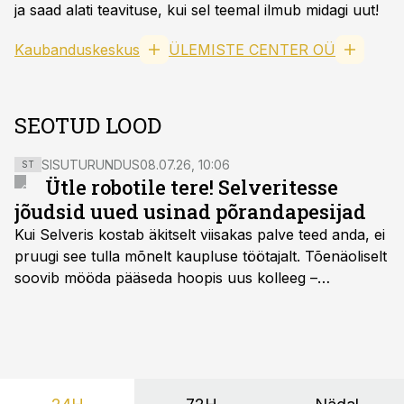
ja saad alati teavituse, kui sel teemal ilmub midagi uut!
Kaubanduskeskus
ÜLEMISTE CENTER OÜ
SEOTUD LOOD
SISUTURUNDUS
08.07.26, 10:06
ST
Ütle robotile tere! Selveritesse
jõudsid uued usinad põrandapesijad
Kui Selveris kostab äkitselt viisakas palve teed anda, ei
pruugi see tulla mõnelt kaupluse töötajalt. Tõenäoliselt
soovib mööda pääseda hoopis uus kolleeg –
põrandapesurobot, kes liigub rahulikult, vabandab
vajadusel ja annab eesti keeles teada, et aeg on
põrandad särama lüüa.