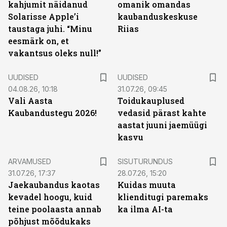
kahjumit näidanud
omanik omandas
Solarisse Apple’i
kaubanduskeskuse
taustaga juhi. “Minu
Riias
eesmärk on, et
vakantsus oleks null!”
UUDISED
UUDISED
04.08.26, 10:18
31.07.26, 09:45
Vali Aasta
Toidukauplused
Kaubandustegu 2026!
vedasid pärast kahte
aastat juuni jaemüügi
kasvu
ST
ARVAMUSED
SISUTURUNDUS
31.07.26, 17:37
28.07.26, 15:20
Jaekaubandus kaotas
Kuidas muuta
kevadel hoogu, kuid
klienditugi paremaks
teine poolaasta annab
ka ilma AI-ta
põhjust mõõdukaks