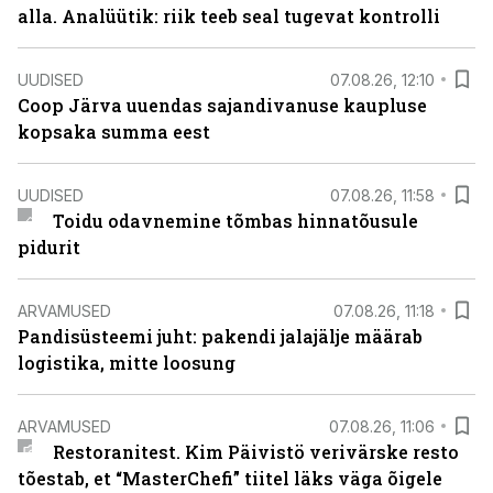
alla. Analüütik: riik teeb seal tugevat kontrolli
UUDISED
07.08.26, 12:10
Coop Järva uuendas sajandivanuse kaupluse
kopsaka summa eest
UUDISED
07.08.26, 11:58
Toidu odavnemine tõmbas hinnatõusule
pidurit
ARVAMUSED
07.08.26, 11:18
Pandisüsteemi juht: pakendi jalajälje määrab
logistika, mitte loosung
ARVAMUSED
07.08.26, 11:06
Restoranitest. Kim Päivistö verivärske resto
tõestab, et “MasterChefi” tiitel läks väga õigele