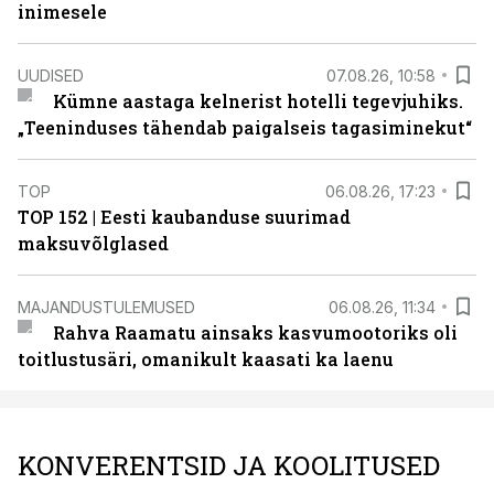
inimesele
UUDISED
07.08.26, 10:58
Kümne aastaga kelnerist hotelli tegevjuhiks.
„Teeninduses tähendab paigalseis tagasiminekut“
TOP
06.08.26, 17:23
TOP 152 | Eesti kaubanduse suurimad
maksuvõlglased
MAJANDUSTULEMUSED
06.08.26, 11:34
Rahva Raamatu ainsaks kasvumootoriks oli
toitlustusäri, omanikult kaasati ka laenu
KONVERENTSID JA KOOLITUSED