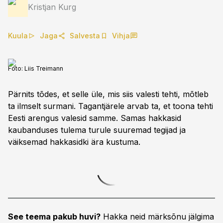
Kristjan Kurg
Kuula
Jaga
Salvesta
Vihja
Foto:
Liis Treimann
Pärnits tõdes, et selle üle, mis siis valesti tehti, mõtleb
ta ilmselt surmani. Tagantjärele arvab ta, et toona tehti
Eesti arengus valesid samme. Samas hakkasid
kaubanduses tulema turule suuremad tegijad ja
väiksemad hakkasidki ära kustuma.
See teema pakub huvi?
Hakka neid märksõnu jälgima