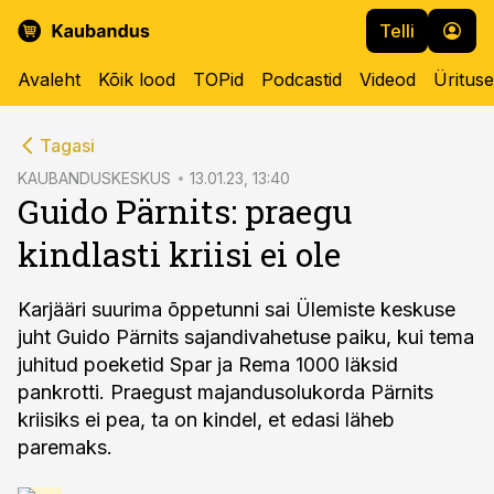
Telli
Avaleht
Kõik lood
TOPid
Podcastid
Videod
Üritus
cebook
Tagasi
Twitter)
KAUBANDUSKESKUS
13.01.23, 13:40
Guido Pärnits: praegu
kedIn
kindlasti kriisi ei ole
ail
k
Karjääri suurima õppetunni sai Ülemiste keskuse
juht Guido Pärnits sajandivahetuse paiku, kui tema
juhitud poeketid Spar ja Rema 1000 läksid
pankrotti. Praegust majandusolukorda Pärnits
kriisiks ei pea, ta on kindel, et edasi läheb
paremaks.