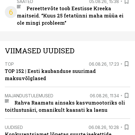
SAATED
05.08.26, 15:38
Pereettevõte toob Eestisse Kreeka
6
maitseid. “Kuus 25 fetatünni maha müüa ei
ole mingi probleem“
VIIMASED UUDISED
TOP
06.08.26, 17:23
TOP 152 | Eesti kaubanduse suurimad
maksuvõlglased
MAJANDUSTULEMUSED
06.08.26, 11:34
Rahva Raamatu ainsaks kasvumootoriks oli
toitlustusäri, omanikult kaasati ka laenu
UUDISED
06.08.26, 10:28
Konkurentsiamet lõpetas suurte jaekettide