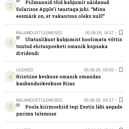
Piilmannid tõid kahjumit näidanud
2
Solarisse Apple’i taustaga juhi. “Minu
eesmärk on, et vakantsus oleks null!”
MAJANDUSTULEMUSED
05.08.26, 14:37
Ulatuslikust kahjumist hoolimata võttis
3
tuntud ehituspoeketi omanik kopsaka
dividendi
UUDISED
05.08.26, 09:05
4
Kristiine keskuse omanik omandas
kaubanduskeskuse Riias
MAJANDUSTULEMUSED
05.08.26, 09:27
5
Poola kiirmoehiid tegi Eestis läbi aegade
parima tulemuse