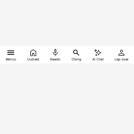
Menüü
Uudised
Raadio
Otsing
AI Chat
Logi sisse
Vana-Lõuna 39/1, 19094 Tallinn
(+372) 667 0111
kaubandus@kaubandus.ee
Telli
Reklaam
Firmast