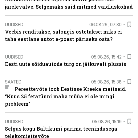
järelevalve. Selgemaks said mitmed vaidluskohad
UUDISED
06.08.26, 07:30
Veebis renditakse, salongis ostetakse: miks ei
taha eestlane autot e-poest päriseks osta?
UUDISED
05.08.26, 15:42
Eesti uute sõiduautode turg on jätkuvalt plussis
SAATED
05.08.26, 15:38
Pereettevõte toob Eestisse Kreeka maitseid.
“Kuus 25 fetatünni maha müüa ei ole mingi
probleem“
UUDISED
05.08.26, 15:19
Selgus kogu Baltikumi parima teenindusega
telekomiettevõte