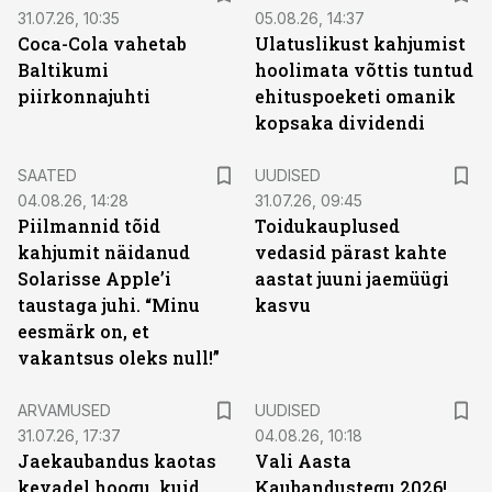
31.07.26, 10:35
05.08.26, 14:37
Coca-Cola vahetab
Ulatuslikust kahjumist
Baltikumi
hoolimata võttis tuntud
piirkonnajuhti
ehituspoeketi omanik
kopsaka dividendi
SAATED
UUDISED
04.08.26, 14:28
31.07.26, 09:45
Piilmannid tõid
Toidukauplused
kahjumit näidanud
vedasid pärast kahte
Solarisse Apple’i
aastat juuni jaemüügi
taustaga juhi. “Minu
kasvu
eesmärk on, et
vakantsus oleks null!”
ARVAMUSED
UUDISED
31.07.26, 17:37
04.08.26, 10:18
Jaekaubandus kaotas
Vali Aasta
kevadel hoogu, kuid
Kaubandustegu 2026!