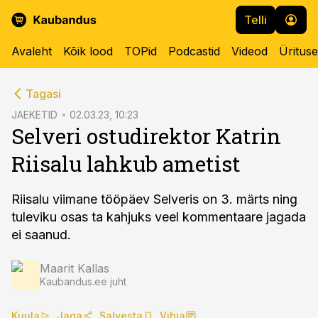
Telli
Avaleht
Kõik lood
TOPid
Podcastid
Videod
Üritus
cebook
Tagasi
Twitter)
JAEKETID
02.03.23, 10:23
Selveri ostudirektor Katrin
kedIn
Riisalu lahkub ametist
ail
k
Riisalu viimane tööpäev Selveris on 3. märts ning
tuleviku osas ta kahjuks veel kommentaare jagada
ei saanud.
Maarit Kallas
Kaubandus.ee juht
Kuula
Jaga
Salvesta
Vihja