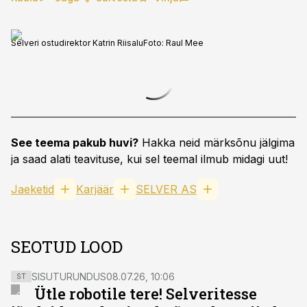
Selveri ostudirektor Katrin Riisalu
Foto:
Raul Mee
See teema pakub huvi?
Hakka neid märksõnu jälgima
ja saad alati teavituse, kui sel teemal ilmub midagi uut!
Jaeketid
Karjäär
SELVER AS
SEOTUD LOOD
SISUTURUNDUS
08.07.26, 10:06
ST
Ütle robotile tere! Selveritesse