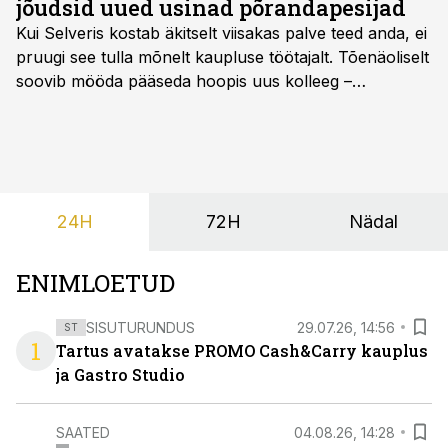
jõudsid uued usinad põrandapesijad
Kui Selveris kostab äkitselt viisakas palve teed anda, ei
pruugi see tulla mõnelt kaupluse töötajalt. Tõenäoliselt
soovib mööda pääseda hoopis uus kolleeg –
põrandapesurobot, kes liigub rahulikult, vabandab
vajadusel ja annab eesti keeles teada, et aeg on
põrandad särama lüüa.
24H
72H
Nädal
ENIMLOETUD
SISUTURUNDUS
29.07.26, 14:56
ST
1
Tartus avatakse PROMO Cash&Carry kauplus
ja Gastro Studio
SAATED
04.08.26, 14:28