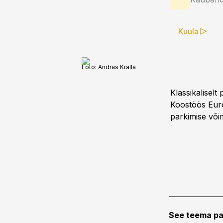
Kuula
Foto:
Andras Kralla
Klassikaliselt
Koostöös Eur
parkimise või
See teema pa