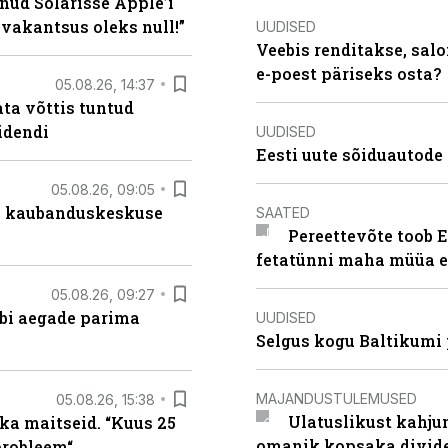
nud Solarisse Apple’i
 vakantsus oleks null!”
UUDISED
Veebis renditakse, salo
e-poest päriseks osta?
05.08.26, 14:37
ta võttis tuntud
idendi
UUDISED
Eesti uute sõiduautode 
05.08.26, 09:05
s kaubanduskeskuse
SAATED
Pereettevõte toob E
fetatünni maha müüa ei
05.08.26, 09:27
äbi aegade parima
UUDISED
Selgus kogu Baltikumi
MAJANDUSTULEMUSED
05.08.26, 15:38
Ulatuslikust kahju
ka maitseid. “Kuus 25
omanik kopsaka divid
probleem“