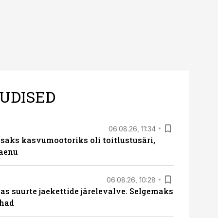
UDISED
06.08.26, 11:34
aks kasvumootoriks oli toitlustusäri,
laenu
06.08.26, 10:28
s suurte jaekettide järelevalve. Selgemaks
ohad