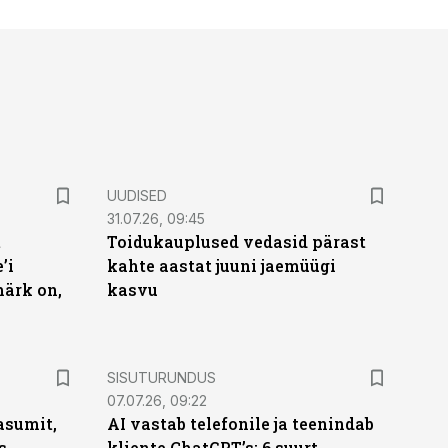
UUDISED
31.07.26, 09:45
t
Toidukauplused vedasid pärast
’i
kahte aastat juuni jaemüügi
märk on,
kasvu
ST
SISUTURUNDUS
07.07.26, 09:22
asumit,
AI vastab telefonile ja teenindab
s
kliente ChatGPT’s: 6 suurt