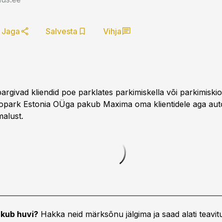
Jaga
Salvesta
Vihja
 pargivad kliendid poe parklates parkimiskella või parkimiskios
opark Estonia OÜga pakub Maxima oma klientidele aga au
malust.
kub huvi?
Hakka neid märksõnu jälgima ja saad alati teavitu