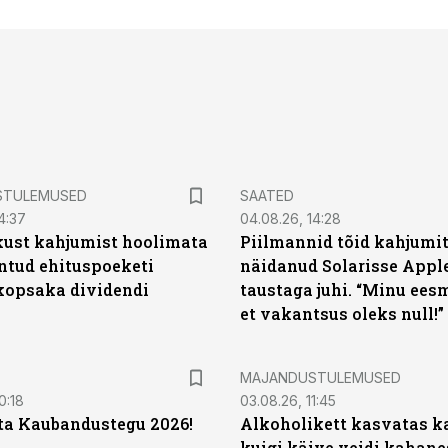
STULEMUSED
SAATED
4:37
04.08.26, 14:28
kust kahjumist hoolimata
Piilmannid tõid kahjumi
untud ehituspoeketi
näidanud Solarisse Apple
opsaka dividendi
taustaga juhi. “Minu ees
et vakantsus oleks null!”
MAJANDUSTULEMUSED
0:18
03.08.26, 11:45
ta Kaubandustegu 2026!
Alkoholikett kasvatas k
kuigi käive veidi kahane