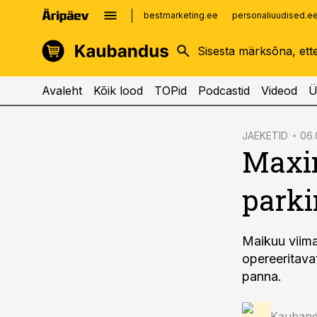
bestmarketing.ee
personaliuudised.e
kinnisvarauudised.ee
imelineajalugu.ee
logistikauudised.ee
imelineteadus.ee
Avaleht
Kõik lood
TOPid
Podcastid
Videod
Ü
cebook
JAEKETID
06.
Maxim
Twitter)
kedIn
park
ail
k
Maikuu viima
opereeritava
panna.
Kauband