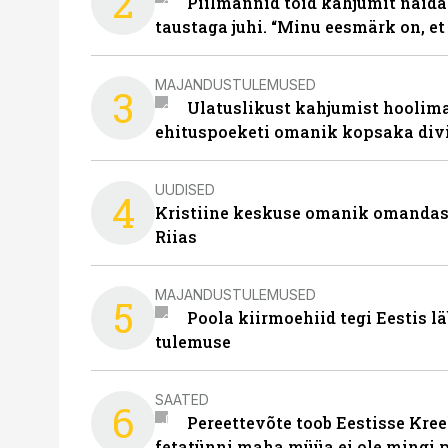
2
Piilmannid tõid kahjumit näida
taustaga juhi. “Minu eesmärk on, et
MAJANDUSTULEMUSED
3
Ulatuslikust kahjumist hoolima
ehituspoeketi omanik kopsaka div
UUDISED
4
Kristiine keskuse omanik omanda
Riias
MAJANDUSTULEMUSED
5
Poola kiirmoehiid tegi Eestis l
tulemuse
SAATED
6
Pereettevõte toob Eestisse Kree
fetatünni maha müüa ei ole mingi 