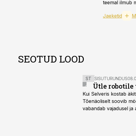
teemal ilmub m
Jaeketid
M
SEOTUD LOOD
ST
SISUTURUNDUS
08.0
Ütle robotile
Kui Selveris kostab äkit
Tõenäoliselt soovib mö
vabandab vajadusel ja 