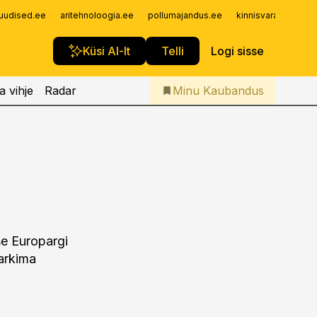
Iseteenindus
uudised.ee
aritehnoloogia.ee
pollumajandus.ee
kinnisvarauudised.
Telli Kaubandus
Küsi AI-lt
Telli
Logi sisse
a vihje
Radar
Minu Kaubandus
se Europargi
arkima