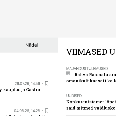
Nädal
VIIMASED U
MAJANDUSTULEMUSED
Rahva Raamatu ains
omanikult kaasati ka 
29.07.26, 14:56
 kauplus ja Gastro
UUDISED
Konkurentsiamet lõpeta
said mitmed vaidlusk
04.08.26, 14:28