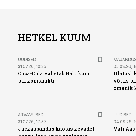
HETKEL KUUM
UUDISED
MAJANDU
31.07.26, 10:35
05.08.26, 1
Coca-Cola vahetab Baltikumi
Ulatusli
piirkonnajuhti
võttis t
omanik k
ARVAMUSED
UUDISED
31.07.26, 17:37
04.08.26, 1
Jaekaubandus kaotas kevadel
Vali Aas
hoogu, kuid teine poolaasta