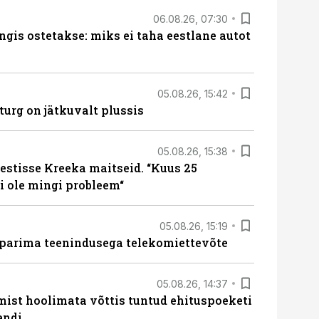
06.08.26, 07:30
ngis ostetakse: miks ei taha eestlane autot
05.08.26, 15:42
turg on jätkuvalt plussis
05.08.26, 15:38
estisse Kreeka maitseid. “Kuus 25
 ole mingi probleem“
05.08.26, 15:19
 parima teenindusega telekomiettevõte
05.08.26, 14:37
mist hoolimata võttis tuntud ehituspoeketi
endi