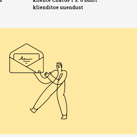
klienditoe uuendust