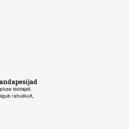
õrandapesijad
pluse töötajalt.
gub rahulikult,