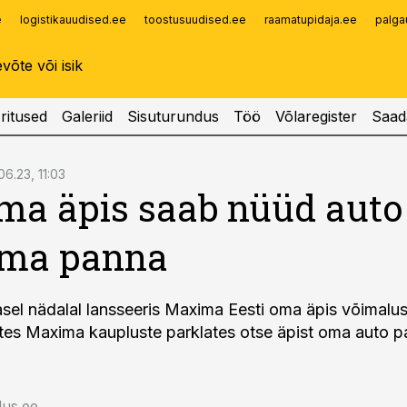
e
logistikauudised.ee
toostusuudised.ee
raamatupidaja.ee
palga
Infopank
Radar
ritused
Galeriid
Sisuturundus
Töö
Võlaregister
Saad
06.23, 11:03
a äpis saab nüüd auto
ima panna
sel nädalal lansseeris Maxima Eesti oma äpis võimalu
tes Maxima kaupluste parklates otse äpist oma auto p
us.ee