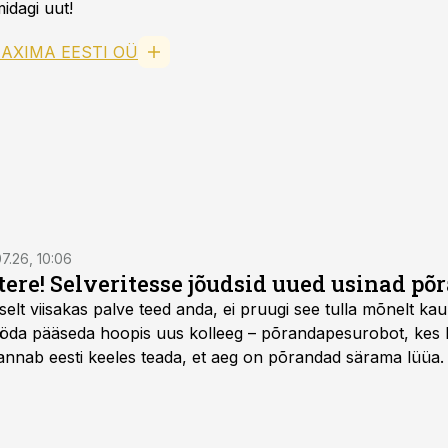
idagi uut!
AXIMA EESTI OÜ
7.26, 10:06
 tere! Selveritesse jõudsid uued usinad p
selt viisakas palve teed anda, ei pruugi see tulla mõnelt kau
öda pääseda hoopis uus kolleeg – põrandapesurobot, kes lii
annab eesti keeles teada, et aeg on põrandad särama lüüa.