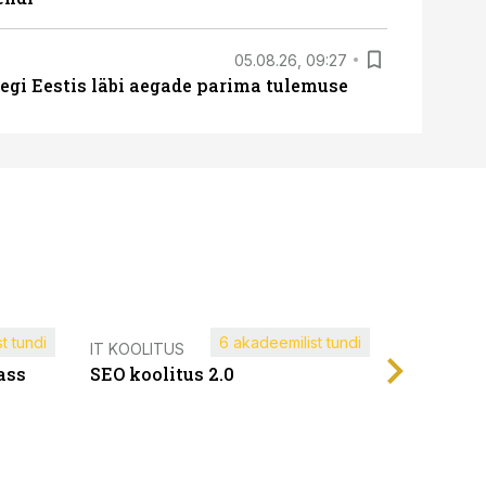
05.08.26, 09:27
tegi Eestis läbi aegade parima tulemuse
t tundi
6 akadeemilist tundi
Müügijuh
IT KOOLITUS
ass
SEO koolitus 2.0