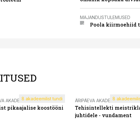
MAJANDUSTULEMUSED
Poola kiirmoehiid 
LITUSED
8 akadeemilist tundi
8 akadeemilis
VA AKADEEMIA
ÄRIPÄEVA AKADEEMIA
st pikaajalise koostööni
Tehisintellekti meistrikl
juhtidele - vundament