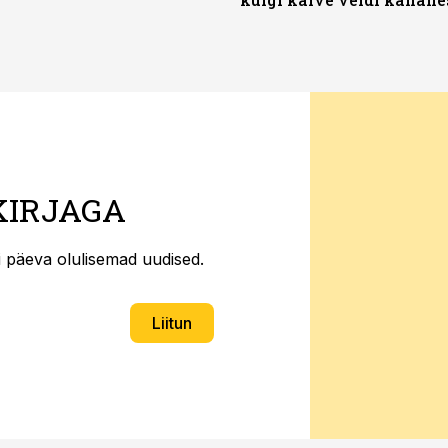
KIRJAGA
ti päeva olulisemad uudised.
Liitun