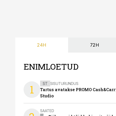
24H
72H
ENIMLOETUD
ST
SISUTURUNDUS
1
Tartus avatakse PROMO Cash&Carry
Studio
SAATED