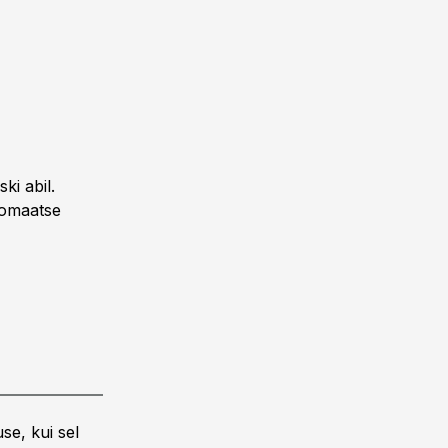
ki abil.
tomaatse
se, kui sel