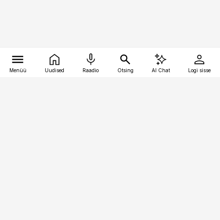
Menüü
Uudised
Raadio
Otsing
AI Chat
Logi sisse
Vana-Lõuna 39/1, 19094 Tallinn
(+372) 667 0111
kaubandus@kaubandus.ee
Telli
Reklaam
Firmast
Sisu kasutamisõigused
Ajakirjaniku