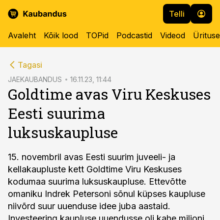
Telli
Avaleht
Kõik lood
TOPid
Podcastid
Videod
Üritus
cebook
Tagasi
Twitter)
JAEKAUBANDUS
16.11.23, 11:44
Goldtime avas Viru Keskuses
kedIn
Eesti suurima
ail
luksuskaupluse
k
15. novembril avas Eesti suurim juveeli- ja
kellakaupluste kett Goldtime Viru Keskuses
kodumaa suurima luksuskaupluse. Ettevõtte
omaniku Indrek Petersoni sõnul küpses kaupluse
niivõrd suur uuenduse idee juba aastaid.
Investeering kaupluse uuendusse oli kahe miljoni