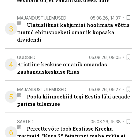
eesmärk on, et vakantsus oleks null!”
MAJANDUSTULEMUSED
05.08.26, 14:37
Ulatuslikust kahjumist hoolimata võttis
3
tuntud ehituspoeketi omanik kopsaka
dividendi
UUDISED
05.08.26, 09:05
4
Kristiine keskuse omanik omandas
kaubanduskeskuse Riias
MAJANDUSTULEMUSED
05.08.26, 09:27
5
Poola kiirmoehiid tegi Eestis läbi aegade
parima tulemuse
SAATED
05.08.26, 15:38
Pereettevõte toob Eestisse Kreeka
6
maitseid. “Kuus 25 fetatünni maha müüa ei