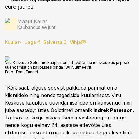
euro juures.
Maarit Kallas
Kaubandus.ee juht
Kuula
Jaga
Salvesta
Vihja
Viru Keskuse Goldtime kauplus on ettevõtte esinduskauplus ja peale
uuendamist on kaupluses pinda 180 ruutmeetrit.
Foto:
Tonu Tunnel
“Kõik saab alguse soovist pakkuda parimat oma
klientidele ning nende tagasiside kuulamisest. Viru
Keskuse kaupluse uuendamise idee on küpsenud meil
juba aastaid,“ ütles Goldtime’i omanik
Indrek Peterson
.
Ta lisas, et kõige pikaajalisem investeering on olnud
nende kogu eelnev 24. aastase ettevõtte üles
ehitamise teekond ning selle uuenduse taga oleva tiimi