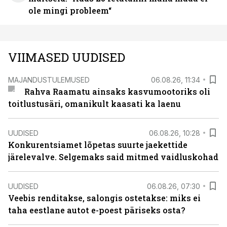
ole mingi probleem“
VIIMASED UUDISED
MAJANDUSTULEMUSED
06.08.26, 11:34
Rahva Raamatu ainsaks kasvumootoriks oli
toitlustusäri, omanikult kaasati ka laenu
UUDISED
06.08.26, 10:28
Konkurentsiamet lõpetas suurte jaekettide
järelevalve. Selgemaks said mitmed vaidluskohad
UUDISED
06.08.26, 07:30
Veebis renditakse, salongis ostetakse: miks ei
taha eestlane autot e-poest päriseks osta?