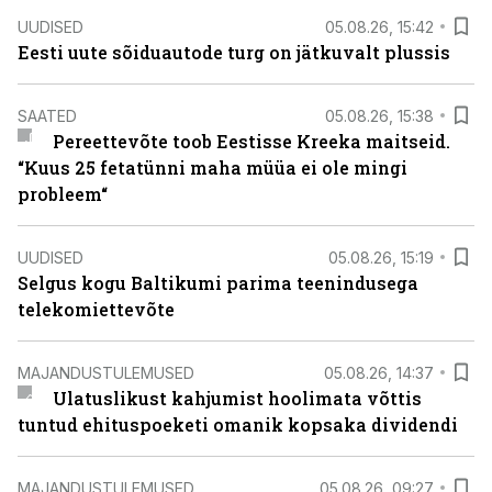
UUDISED
05.08.26, 15:42
Eesti uute sõiduautode turg on jätkuvalt plussis
SAATED
05.08.26, 15:38
Pereettevõte toob Eestisse Kreeka maitseid.
“Kuus 25 fetatünni maha müüa ei ole mingi
probleem“
UUDISED
05.08.26, 15:19
Selgus kogu Baltikumi parima teenindusega
telekomiettevõte
MAJANDUSTULEMUSED
05.08.26, 14:37
Ulatuslikust kahjumist hoolimata võttis
tuntud ehituspoeketi omanik kopsaka dividendi
MAJANDUSTULEMUSED
05.08.26, 09:27