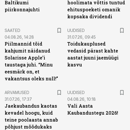
Baltikumi
hoolimata võttis tuntud
piirkonnajuhti
ehituspoeketi omanik
kopsaka dividendi
SAATED
UUDISED
04.08.26, 14:28
31.07.26, 09:45
Piilmannid tõid
Toidukauplused
kahjumit näidanud
vedasid pärast kahte
Solarisse Apple’i
aastat juuni jaemüügi
taustaga juhi. “Minu
kasvu
eesmärk on, et
vakantsus oleks null!”
ARVAMUSED
UUDISED
31.07.26, 17:37
04.08.26, 10:18
Jaekaubandus kaotas
Vali Aasta
kevadel hoogu, kuid
Kaubandustegu 2026!
teine poolaasta annab
põhjust mõõdukaks