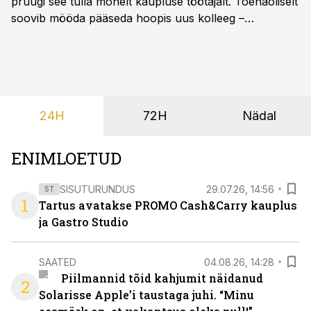
pruugi see tulla mõnelt kaupluse töötajalt. Tõenäoliselt
soovib mööda pääseda hoopis uus kolleeg –
põrandapesurobot, kes liigub rahulikult, vabandab
vajadusel ja annab eesti keeles teada, et aeg on
põrandad särama lüüa.
24H
72H
Nädal
ENIMLOETUD
SISUTURUNDUS
29.07.26, 14:56
ST
1
Tartus avatakse PROMO Cash&Carry kauplus
ja Gastro Studio
SAATED
04.08.26, 14:28
Piilmannid tõid kahjumit näidanud
2
Solarisse Apple’i taustaga juhi. “Minu