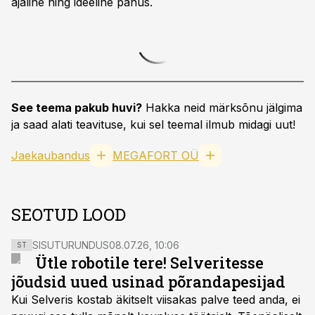
ajaline ning ideeline panus.
See teema pakub huvi?
Hakka neid märksõnu jälgima
ja saad alati teavituse, kui sel teemal ilmub midagi uut!
Jaekaubandus
MEGAFORT OÜ
SEOTUD LOOD
SISUTURUNDUS
08.07.26, 10:06
ST
Ütle robotile tere! Selveritesse
jõudsid uued usinad põrandapesijad
Kui Selveris kostab äkitselt viisakas palve teed anda, ei