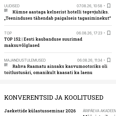
UUDISED
07.08.26, 10:58
Kümne aastaga kelnerist hotelli tegevjuhiks.
„Teeninduses tähendab paigalseis tagasiminekut“
TOP
06.08.26, 17:23
TOP 152 | Eesti kaubanduse suurimad
maksuvõlglased
MAJANDUSTULEMUSED
06.08.26, 11:34
Rahva Raamatu ainsaks kasvumootoriks oli
toitlustusäri, omanikult kaasati ka laenu
KONVERENTSID JA KOOLITUSED
Jaekettide külastusseminar 2026
ÄRIPÄEVA AKADEE