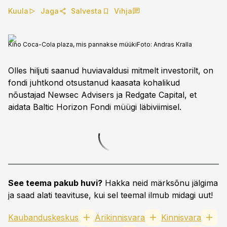
Kuula
Jaga
Salvesta
Vihja
Kino Coca-Cola plaza, mis pannakse müüki
Foto:
Andras Kralla
Olles hiljuti saanud huviavaldusi mitmelt investorilt, on
fondi juhtkond otsustanud kaasata kohalikud
nõustajad Newsec Advisers ja Redgate Capital, et
aidata Baltic Horizon Fondi müügi läbiviimisel.
See teema pakub huvi?
Hakka neid märksõnu jälgima
ja saad alati teavituse, kui sel teemal ilmub midagi uut!
Kaubanduskeskus
Ärikinnisvara
Kinnisvara