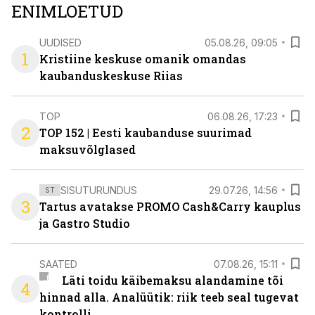
ENIMLOETUD
UUDISED
05.08.26, 09:05
1
Kristiine keskuse omanik omandas
kaubanduskeskuse Riias
TOP
06.08.26, 17:23
2
TOP 152 | Eesti kaubanduse suurimad
maksuvõlglased
SISUTURUNDUS
29.07.26, 14:56
ST
3
Tartus avatakse PROMO Cash&Carry kauplus
ja Gastro Studio
SAATED
07.08.26, 15:11
Läti toidu käibemaksu alandamine tõi
4
hinnad alla. Analüütik: riik teeb seal tugevat
kontrolli