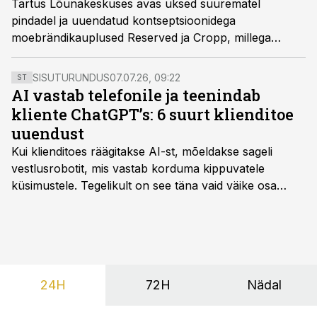
Tartus Lõunakeskuses avas uksed suurematel
pindadel ja uuendatud kontseptsioonidega
moebrändikauplused Reserved ja Cropp, millega
suurenes Lõunakeskuse moekaupade müügipind ligi
750 ruutmeetri võrra.
SISUTURUNDUS
07.07.26, 09:22
ST
AI vastab telefonile ja teenindab
kliente ChatGPT’s: 6 suurt klienditoe
uuendust
Kui klienditoes räägitakse AI-st, mõeldakse sageli
vestlusrobotit, mis vastab korduma kippuvatele
küsimustele. Tegelikult on see täna vaid väike osa
sellest, mida AI suudab teha.
24H
72H
Nädal