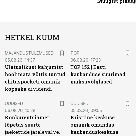
Müügist pikaaj
HETKEL KUUM
MAJANDUSTULEMUSED
TOP
05.08.26, 14:37
06.08.26, 17:23
Ulatuslikust kahjumist
TOP 152 | Eesti
hoolimata võttis tuntud
kaubanduse suurimad
ehituspoeketi omanik
maksuvõlglased
kopsaka dividendi
UUDISED
UUDISED
06.08.26, 10:28
05.08.26, 09:05
Konkurentsiamet
Kristiine keskuse
lõpetas suurte
omanik omandas
jaekettide järelevalve.
kaubanduskeskuse