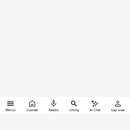
Menüü
Uudised
Raadio
Otsing
AI Chat
Logi sisse