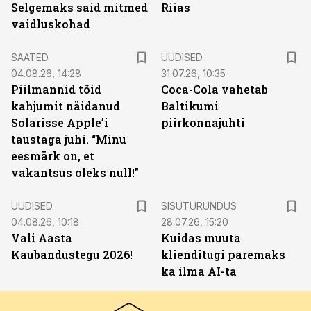
Selgemaks said mitmed
Riias
vaidluskohad
SAATED
UUDISED
04.08.26, 14:28
31.07.26, 10:35
Piilmannid tõid
Coca-Cola vahetab
kahjumit näidanud
Baltikumi
Solarisse Apple’i
piirkonnajuhti
taustaga juhi. “Minu
eesmärk on, et
vakantsus oleks null!”
ST
UUDISED
SISUTURUNDUS
04.08.26, 10:18
28.07.26, 15:20
Vali Aasta
Kuidas muuta
Kaubandustegu 2026!
klienditugi paremaks
ka ilma AI-ta