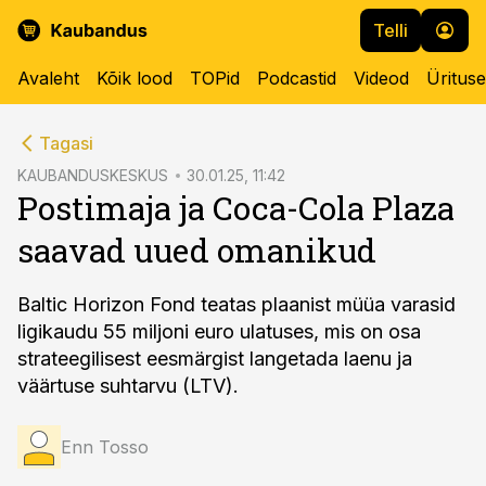
Telli
Avaleht
Kõik lood
TOPid
Podcastid
Videod
Üritus
cebook
Tagasi
Twitter)
KAUBANDUSKESKUS
30.01.25, 11:42
Postimaja ja Coca-Cola Plaza
kedIn
saavad uued omanikud
ail
k
Baltic Horizon Fond teatas plaanist müüa varasid
ligikaudu 55 miljoni euro ulatuses, mis on osa
strateegilisest eesmärgist langetada laenu ja
väärtuse suhtarvu (LTV).
Enn Tosso