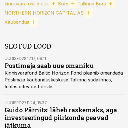
kinnisvara ost-müük
Börs
Tallinna Börs
NORTHERN HORIZON CAPITAL AS
Kaubandus
SEOTUD LOOD
UUDISED
28.12.17, 09:11
Postimaja saab uue omaniku
Kinnisvarafond Baltic Horizon Fond plaanib omandada
Postimaja kaubanduskeskuse Tallinna südalinnas,
teatas ettevõte börsile.
UUDISED
27.11.24, 15:37
Guido Pärnits: läheb raskemaks, aga
investeeringud piirkonda peavad
jätkuma