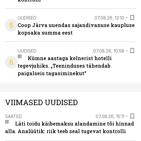
UUDISED
07.08.26, 12:10
5
Coop Järva uuendas sajandivanuse kaupluse
kopsaka summa eest
UUDISED
07.08.26, 10:58
Kümne aastaga kelnerist hotelli
6
tegevjuhiks. „Teeninduses tähendab
paigalseis tagasiminekut“
VIIMASED UUDISED
SAATED
07.08.26, 15:11
Läti toidu käibemaksu alandamine tõi hinnad
alla. Analüütik: riik teeb seal tugevat kontrolli