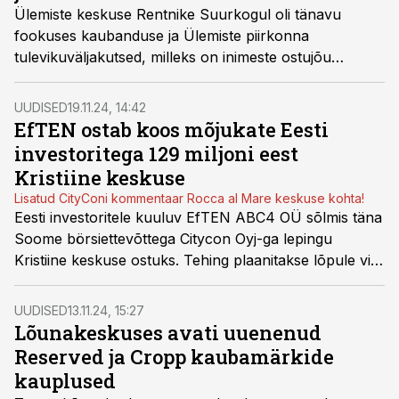
Ülemiste keskuse Rentnike Suurkogul oli tänavu
fookuses kaubanduse ja Ülemiste piirkonna
tulevikuväljakutsed, milleks on inimeste ostujõu
taastamine ning ligipääs linna ühele kiiremini kasvavale
piirkonnale ja riigi tähtsaimale transpordisõlmele.
UUDISED
19.11.24, 14:42
EfTEN ostab koos mõjukate Eesti
investoritega 129 miljoni eest
Kristiine keskuse
Lisatud CityConi kommentaar Rocca al Mare keskuse kohta!
Eesti investoritele kuuluv EfTEN ABC4 OÜ sõlmis täna
Soome börsiettevõttega Citycon Oyj-ga lepingu
Kristiine keskuse ostuks. Tehing plaanitakse lõpule viia
käesoleva aasta lõpuks.
UUDISED
13.11.24, 15:27
Lõunakeskuses avati uuenenud
Reserved ja Cropp kaubamärkide
kauplused