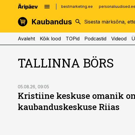
bestmarketing.ee
personaliuudised.e
kinnisvarauudised.ee
imelineajalugu.ee
logistikauudised.ee
imelineteadus.ee
Avaleht
Kõik lood
TOPid
Podcastid
Videod
Ü
TALLINNA BÖRS
05.08.26, 09:05
Kristiine keskuse omanik 
kaubanduskeskuse Riias