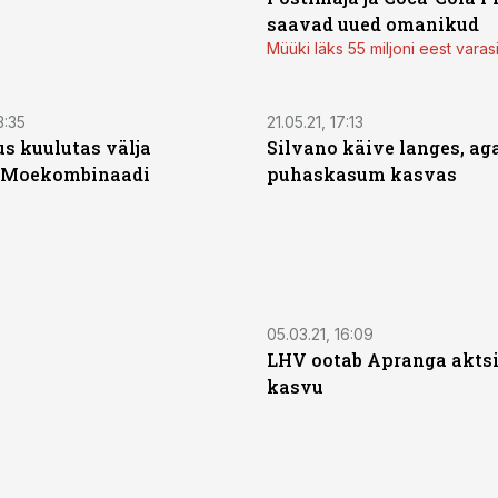
saavad uued omanikud
Müüki läks 55 miljoni eest varas
3:35
21.05.21, 17:13
 kuulutas välja
Silvano käive langes, ag
a Moekombinaadi
puhaskasum kasvas
05.03.21, 16:09
LHV ootab Apranga aktsi
kasvu