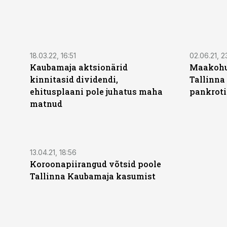
18.03.22, 16:51
02.06.21, 2
Kaubamaja aktsionärid
Maakohus
kinnitasid dividendi,
Tallinn
ehitusplaani pole juhatus maha
pankroti
matnud
13.04.21, 18:56
Koroonapiirangud võtsid poole
Tallinna Kaubamaja kasumist