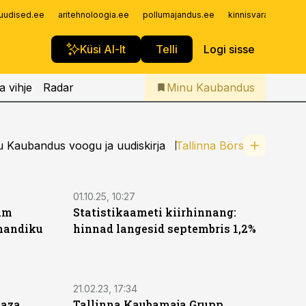
Iseteenindus
uudised.ee
aritehnoloogia.ee
pollumajandus.ee
kinnisvarauudised.
Telli Kaubandus
Küsi AI-lt
Telli
Logi sisse
a vihje
Radar
Minu Kaubandus
 Kaubandus voogu ja uudiskirja
Tallinna Börs
01.10.25, 10:27
um
Statistikaameti kiirhinnang:
mandiku
hinnad langesid septembris 1,2%
21.02.23, 17:34
laza
Tallinna Kaubamaja Grupp