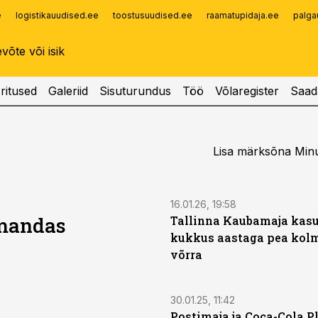
e
logistikauudised.ee
toostusuudised.ee
raamatupidaja.ee
palga
Infopank
Radar
ritused
Galeriid
Sisuturundus
Töö
Võlaregister
Saad
Lisa märksõna Minu
16.01.26, 19:58
omandas
Tallinna Kaubamaja kas
kukkus aastaga pea kol
võrra
30.01.25, 11:42
Postimaja ja Coca-Cola P