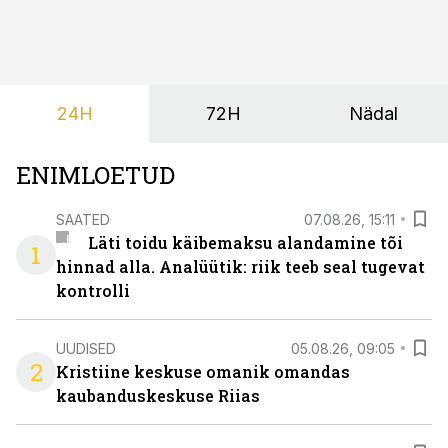
vajadusel ja annab eesti keeles teada, et aeg on
põrandad särama lüüa.
24H
72H
Nädal
ENIMLOETUD
SAATED
07.08.26, 15:11
Läti toidu käibemaksu alandamine tõi
1
hinnad alla. Analüütik: riik teeb seal tugevat
kontrolli
UUDISED
05.08.26, 09:05
2
Kristiine keskuse omanik omandas
kaubanduskeskuse Riias