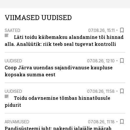
VIIMASED UUDISED
SAATED
07.08.26, 15:11
Läti toidu käibemaksu alandamine tõi hinnad
alla. Analüütik: riik teeb seal tugevat kontrolli
UUDISED
07.08.26, 12:10
Coop Järva uuendas sajandivanuse kaupluse
kopsaka summa eest
UUDISED
07.08.26, 11:58
Toidu odavnemine tõmbas hinnatõusule
pidurit
ARVAMUSED
07.08.26, 11:18
Pandisüsteemi juht: pakendi jalajälje määrab