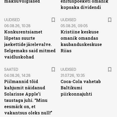
maksuvõlglased
ehituspoeketi omanik
kopsaka dividendi
UUDISED
UUDISED
06.08.26, 10:28
05.08.26, 09:05
Konkurentsiamet
Kristiine keskuse
lõpetas suurte
omanik omandas
jaekettide järelevalve.
kaubanduskeskuse
Selgemaks said mitmed
Riias
vaidluskohad
SAATED
UUDISED
04.08.26, 14:28
31.07.26, 10:35
Piilmannid tõid
Coca-Cola vahetab
kahjumit näidanud
Baltikumi
Solarisse Apple’i
piirkonnajuhti
taustaga juhi. “Minu
eesmärk on, et
vakantsus oleks null!”