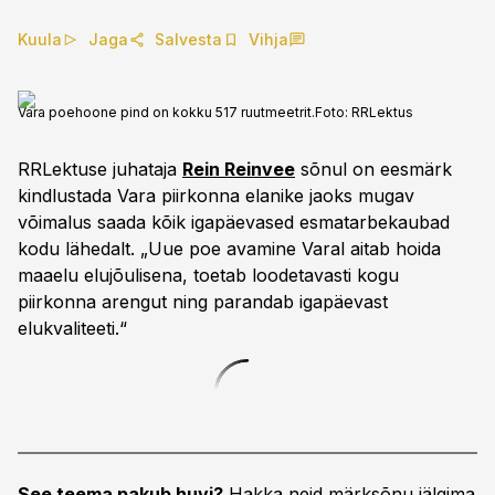
Kuula
Jaga
Salvesta
Vihja
Vara poehoone pind on kokku 517 ruutmeetrit.
Foto:
RRLektus
RRLektuse juhataja
Rein Reinvee
sõnul on eesmärk
kindlustada Vara piirkonna elanike jaoks mugav
võimalus saada kõik igapäevased esmatarbekaubad
kodu lähedalt. „Uue poe avamine Varal aitab hoida
maaelu elujõulisena, toetab loodetavasti kogu
piirkonna arengut ning parandab igapäevast
elukvaliteeti.“
See teema pakub huvi?
Hakka neid märksõnu jälgima