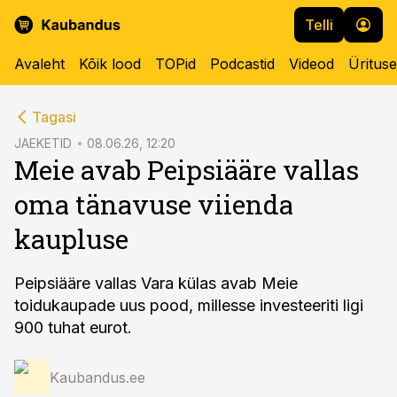
Telli
Avaleht
Kõik lood
TOPid
Podcastid
Videod
Üritus
cebook
Tagasi
Twitter)
JAEKETID
08.06.26, 12:20
Meie avab Peipsiääre vallas
kedIn
oma tänavuse viienda
ail
kaupluse
k
Peipsiääre vallas Vara külas avab Meie
toidukaupade uus pood, millesse investeeriti ligi
900 tuhat eurot.
Kaubandus.ee