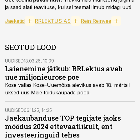
ja saad alati teavituse, kui sel teemal ilmub midagi uut!
Jaeketid
RRLEKTUS AS
Rein Reinvee
SEOTUD LOOD
UUDISED
18.03.26, 10:09
Laienemine jätkub: RRLektus avab
uue miljonieurose poe
Kose vallas Kose-Uuemõisa alevikus avab 18. märtsil
uksed uus Meie toidukaupade pood.
UUDISED
06.11.25, 14:25
Jaekaubanduse TOP tegijate jaoks
möödus 2024 ettevaatlikult, ent
investeeringuid tehes