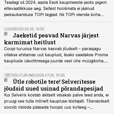
Teadagi oli 2024. aasta Eesti kaupmeeste jaoks pigem
ettevaatlikkuse aeg. Sellest hoolimata ei jäänud
jaekaubanduse TOPi tegijad. Nii TOPi viienda koha
pälvinud Loverte ja kuuendal kohal platseeruv
RRLektus on leidnud võimalusi kasvada, investeerida ja
UUDISED
20.05.26, 14:55
kohaneda muutunud tarbijakäitumise ning
Jaeketid peavad Narvas järjest
tehnoloogiliste trendidega.
karmimat heitlust
Coopi turuosa Narvas kasvab jõuliselt – parasjagu
ollakse ehitamas uut kauplust, lisaks saadakse Prisma
kaupluste ülevõtmisega juurde veel ühe müügikoha.
Seni on Narvas sama ulatuslikku laienemist näidanud
vaid OG Elektra, kes alustas piirilinnas aktiivset kasvu
SISUTURUNDUS
08.07.26, 10:06
ST
kaheksa aastat tagasi.
Ütle robotile tere! Selveritesse
jõudsid uued usinad põrandapesijad
Kui Selveris kostab äkitselt viisakas palve teed anda, ei
pruugi see tulla mõnelt kaupluse töötajalt. Tõenäoliselt
soovib mööda pääseda hoopis uus kolleeg –
põrandapesurobot, kes liigub rahulikult, vabandab