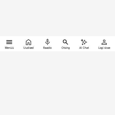
Menüü
Uudised
Raadio
Otsing
AI Chat
Logi sisse
Vana-Lõuna 39/1, 19094 Tallinn
(+372) 667 0111
kaubandus@kaubandus.ee
Telli
Reklaam
Firmast