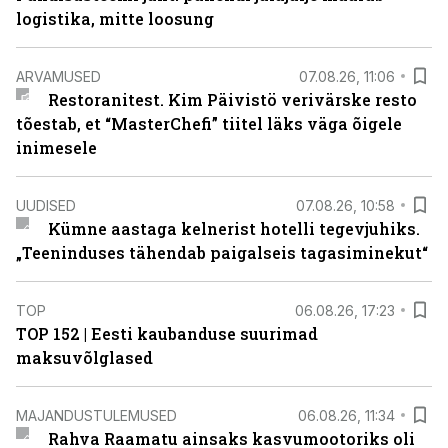
logistika, mitte loosung
ARVAMUSED
07.08.26, 11:06
Restoranitest. Kim Päivistö verivärske resto
tõestab, et “MasterChefi” tiitel läks väga õigele
inimesele
UUDISED
07.08.26, 10:58
Kümne aastaga kelnerist hotelli tegevjuhiks.
„Teeninduses tähendab paigalseis tagasiminekut“
TOP
06.08.26, 17:23
TOP 152 | Eesti kaubanduse suurimad
maksuvõlglased
MAJANDUSTULEMUSED
06.08.26, 11:34
Rahva Raamatu ainsaks kasvumootoriks oli