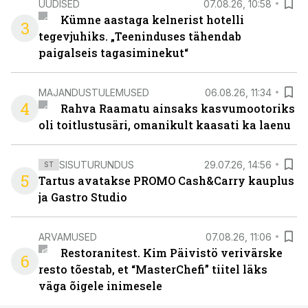
UUDISED
07.08.26, 10:58
Kümne aastaga kelnerist hotelli
3
tegevjuhiks. „Teeninduses tähendab
paigalseis tagasiminekut“
MAJANDUSTULEMUSED
06.08.26, 11:34
4
Rahva Raamatu ainsaks kasvumootoriks
oli toitlustusäri, omanikult kaasati ka laenu
SISUTURUNDUS
29.07.26, 14:56
ST
5
Tartus avatakse PROMO Cash&Carry kauplus
ja Gastro Studio
ARVAMUSED
07.08.26, 11:06
Restoranitest. Kim Päivistö verivärske
6
resto tõestab, et “MasterChefi” tiitel läks
väga õigele inimesele