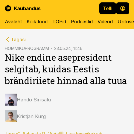
Telli
Avaleht
Kõik lood
TOPid
Podcastid
Videod
Üritus
cebook
cebook
Tagasi
Twitter)
Twitter)
HOMMIKUPROGRAMM
23.05.24, 11:46
Nike endine asepresident
kedIn
kedIn
selgitab, kuidas Eestis
ail
ail
brändiriiete hinnad alla tuua
k
k
Hando Sinisalu
Kristjan Kurg
Jaga
Salvesta
Vihja
Lisa lemmikuks