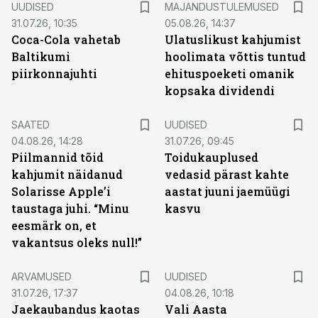
UUDISED
MAJANDUSTULEMUSED
31.07.26, 10:35
05.08.26, 14:37
Coca-Cola vahetab
Ulatuslikust kahjumist
Baltikumi
hoolimata võttis tuntud
piirkonnajuhti
ehituspoeketi omanik
kopsaka dividendi
SAATED
UUDISED
04.08.26, 14:28
31.07.26, 09:45
Piilmannid tõid
Toidukauplused
kahjumit näidanud
vedasid pärast kahte
Solarisse Apple’i
aastat juuni jaemüügi
taustaga juhi. “Minu
kasvu
eesmärk on, et
vakantsus oleks null!”
ARVAMUSED
UUDISED
31.07.26, 17:37
04.08.26, 10:18
Jaekaubandus kaotas
Vali Aasta