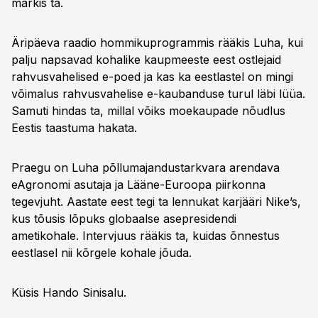
märkis ta.
Äripäeva raadio hommikuprogrammis rääkis Luha, kui
palju napsavad kohalike kaupmeeste eest ostlejaid
rahvusvahelised e-poed ja kas ka eestlastel on mingi
võimalus rahvusvahelise e-kaubanduse turul läbi lüüa.
Samuti hindas ta, millal võiks moekaupade nõudlus
Eestis taastuma hakata.
Praegu on Luha põllumajandustarkvara arendava
eAgronomi asutaja ja Lääne-Euroopa piirkonna
tegevjuht. Aastate eest tegi ta lennukat karjääri Nike’s,
kus tõusis lõpuks globaalse asepresidendi
ametikohale. Intervjuus rääkis ta, kuidas õnnestus
eestlasel nii kõrgele kohale jõuda.
Küsis Hando Sinisalu.