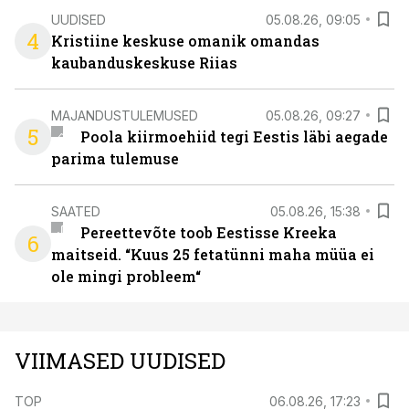
UUDISED
05.08.26, 09:05
4
Kristiine keskuse omanik omandas
kaubanduskeskuse Riias
MAJANDUSTULEMUSED
05.08.26, 09:27
5
Poola kiirmoehiid tegi Eestis läbi aegade
parima tulemuse
SAATED
05.08.26, 15:38
Pereettevõte toob Eestisse Kreeka
6
maitseid. “Kuus 25 fetatünni maha müüa ei
ole mingi probleem“
VIIMASED UUDISED
TOP
06.08.26, 17:23