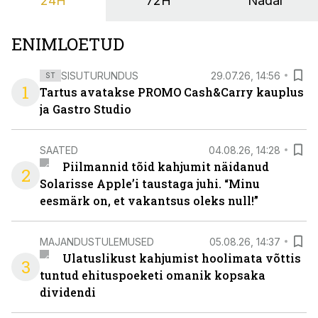
24H
72H
Nädal
ENIMLOETUD
SISUTURUNDUS
29.07.26, 14:56
ST
1
Tartus avatakse PROMO Cash&Carry kauplus
ja Gastro Studio
SAATED
04.08.26, 14:28
Piilmannid tõid kahjumit näidanud
2
Solarisse Apple’i taustaga juhi. “Minu
eesmärk on, et vakantsus oleks null!”
MAJANDUSTULEMUSED
05.08.26, 14:37
Ulatuslikust kahjumist hoolimata võttis
3
tuntud ehituspoeketi omanik kopsaka
dividendi