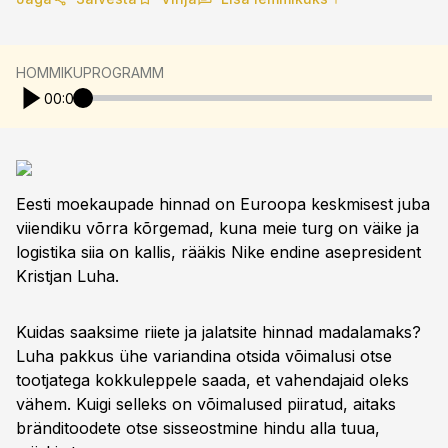
HOMMIKUPROGRAMM
00:00
Eesti moekaupade hinnad on Euroopa keskmisest juba
viiendiku võrra kõrgemad, kuna meie turg on väike ja
logistika siia on kallis, rääkis Nike endine asepresident
Kristjan Luha.
Kuidas saaksime riiete ja jalatsite hinnad madalamaks?
Luha pakkus ühe variandina otsida võimalusi otse
tootjatega kokkuleppele saada, et vahendajaid oleks
vähem. Kuigi selleks on võimalused piiratud, aitaks
bränditoodete otse sisseostmine hindu alla tuua,