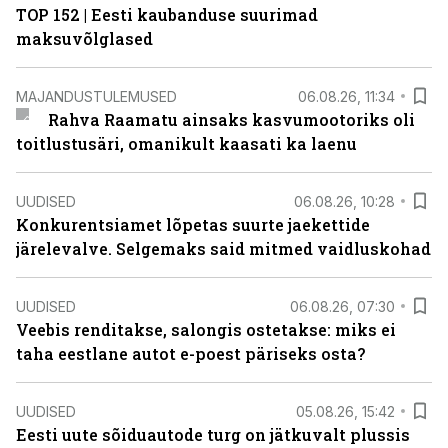
TOP 152 | Eesti kaubanduse suurimad
maksuvõlglased
MAJANDUSTULEMUSED
06.08.26, 11:34
Rahva Raamatu ainsaks kasvumootoriks oli
toitlustusäri, omanikult kaasati ka laenu
UUDISED
06.08.26, 10:28
Konkurentsiamet lõpetas suurte jaekettide
järelevalve. Selgemaks said mitmed vaidluskohad
UUDISED
06.08.26, 07:30
Veebis renditakse, salongis ostetakse: miks ei
taha eestlane autot e-poest päriseks osta?
UUDISED
05.08.26, 15:42
Eesti uute sõiduautode turg on jätkuvalt plussis