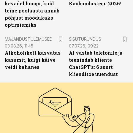
kevadel hoogu, kuid
Kaubandustegu 2026!
teine poolaasta annab
põhjust mõõdukaks
optimismiks
ST
MAJANDUSTULEMUSED
SISUTURUNDUS
03.08.26, 11:45
07.07.26, 09:22
Alkoholikett kasvatas
AI vastab telefonile ja
kasumit, kuigi käive
teenindab kliente
veidi kahanes
ChatGPT’s: 6 suurt
klienditoe uuendust