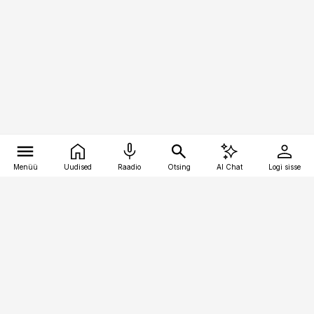
Menüü
Uudised
Raadio
Otsing
AI Chat
Logi sisse
Vana-Lõuna 39/1, 19094 Tallinn
(+372) 667 0111
kaubandus@kaubandus.ee
Telli
Reklaam